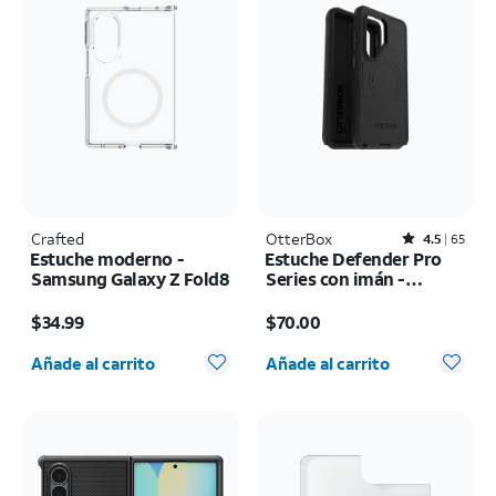
Crafted
OtterBox
Rated4.5out of 5 stars with65reviews
4.5
65
Estuche moderno -
Estuche Defender Pro
Samsung Galaxy Z Fold8
Series con imán -
Samsung Galaxy S26
El precio es $34.99
El precio es $70.00
Ultra
$34.99
$70.00
Cantidad seleccionada: 0
Cantidad seleccionada: 0
Añade al carrito
Añade al carrito