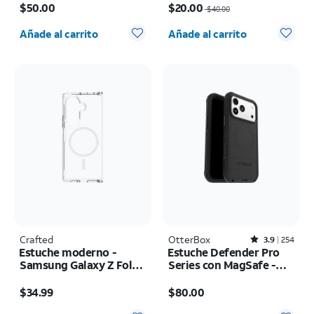
$50.00
$20.00
$40.00
Cantidad seleccionada: 0
Cantidad seleccionada: 0
Añade al carrito
Añade al carrito
Crafted
OtterBox
Rated3.9out of 5 stars with254reviews
3.9
254
Estuche moderno -
Estuche Defender Pro
Samsung Galaxy Z Fold8
Series con MagSafe -
Ultra
iPhone 17 Pro Max
El precio es $34.99
El precio es $80.00
$34.99
$80.00
Cantidad seleccionada: 0
Cantidad seleccionada: 0