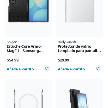
Spigen
BodyGuardz
Estuche Core Armor
Protector de vidrio
MagFit - Samsung
templado para pantalla
Galaxy Z Fold8
Pure 3 - Samsung Z
El precio es $54.99
El precio es $29.99
Flip8
$54.99
$29.99
Cantidad seleccionada: 0
Cantidad seleccionada: 0
Añade al carrito
Añade al carrito