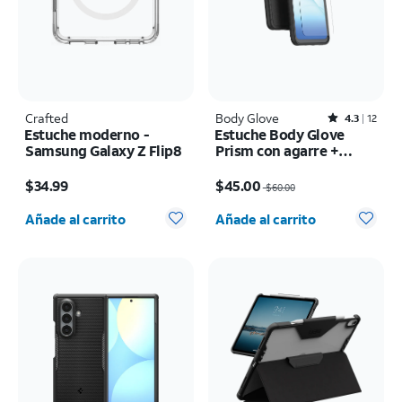
Crafted
Body Glove
Rated4.3out of 5 stars with12reviews
4.3
12
Estuche moderno -
Estuche Body Glove
Samsung Galaxy Z Flip8
Prism con agarre +
protector para pantalla
El precio es $34.99
El precio era $60.00, now $45.00
de vidrio templado
$34.99
$45.00
$60.00
DuraGlass - Samsung
Cantidad seleccionada: 0
Cantidad seleccionada: 0
Galaxy A17 5G/A16 5G
Añade al carrito
Añade al carrito