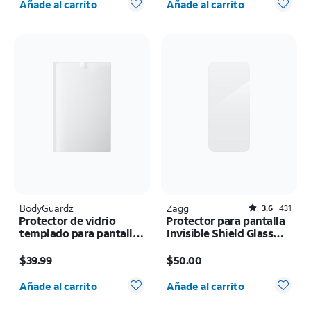
Añade al carrito
Añade al carrito
BodyGuardz
Zagg
Rated3.6out of 5 stars with431reviews
3.6
431
Protector de vidrio
Protector para pantalla
templado para pantalla
Invisible Shield Glass
Pure 3 - Samsung Z
Elite+ - iPhone 17 Pro
El precio es $39.99
El precio es $50.00
Fold8
Max
$39.99
$50.00
Cantidad seleccionada: 0
Cantidad seleccionada: 0
Añade al carrito
Añade al carrito