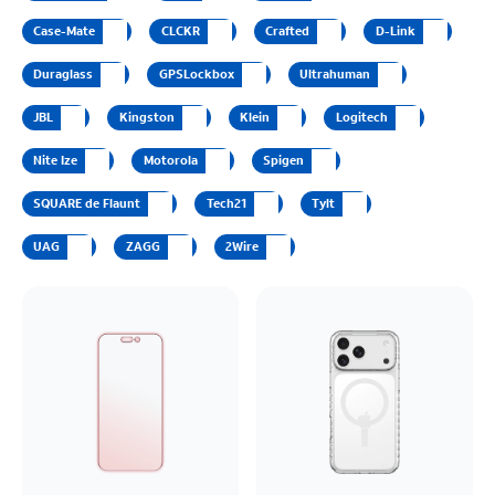
Case-Mate
CLCKR
Crafted
D-Link
Duraglass
GPSLockbox
Ultrahuman
JBL
Kingston
Klein
Logitech
Nite Ize
Motorola
Spigen
SQUARE de Flaunt
Tech21
Tylt
UAG
ZAGG
2Wire