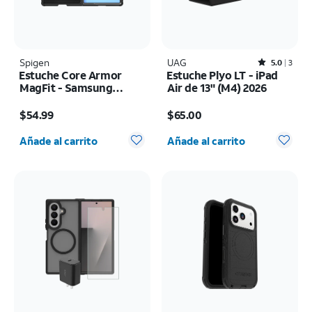
Spigen
UAG
Rated5out of 5 stars with3reviews
5.0
3
Estuche Core Armor
Estuche Plyo LT - iPad
MagFit - Samsung
Air de 13" (M4) 2026
Galaxy Z Fold8 Ultra
El precio es $54.99
El precio es $65.00
$54.99
$65.00
Cantidad seleccionada: 0
Cantidad seleccionada: 0
Añade al carrito
Añade al carrito