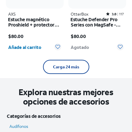
AXS
OtterBox
Rated3.8out of 5 stars with117reviews
3.8
117
Estuche magnético
Estuche Defender Pro
Proshield + protector
Series con MagSafe -
para pantalla
iPhone 17 Pro
El precio es $80.00
El precio es $80.00
Armorglass pro +
$80.00
$80.00
cargador de 30 w -
Cantidad seleccionada: 0
Samsung Galaxy Z Fold8
Añade al carrito
Agotado
Ultra
Carga 24 más
Explora nuestras mejores
opciones de accesorios
Categorías de accesorios
Audífonos