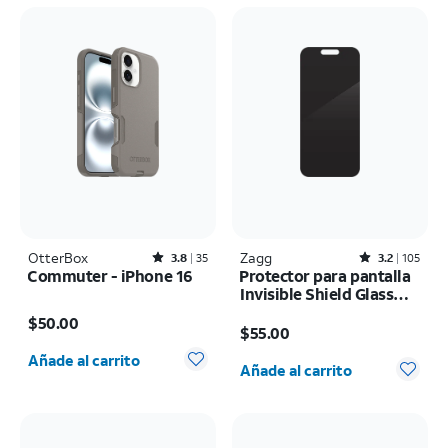
OtterBox
Rated3.8out of 5 stars with35reviews
Zagg
Rated3.2out of 5 stars with105reviews
3.8
35
3.2
105
Commuter - iPhone 16
Protector para pantalla
Invisible Shield Glass
El precio es $50.00
Elite Privacy 360 4W -
El precio es $55.00
$50.00
iPhone 17 Pro Max
$55.00
Cantidad seleccionada: 0
Cantidad seleccionada: 0
Añade al carrito
Añade al carrito