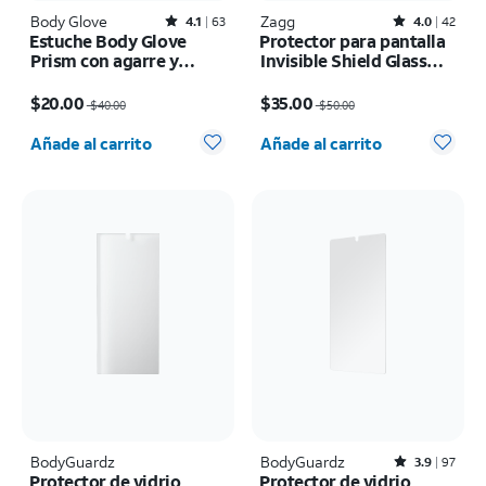
Body Glove
Rated4.1out of 5 stars with63reviews
Zagg
Rated4out of 5 stars with42reviews
4.1
63
4.0
42
Estuche Body Glove
Protector para pantalla
Prism con agarre y
Invisible Shield Glass
MagSafe - iPhone 17 Pro
Elite+ - iPhone 17e/16e
El precio era $40.00, now $20.00
El precio era $50.00, now $35.00
$20.00
$35.00
$40.00
$50.00
Cantidad seleccionada: 0
Cantidad seleccionada: 0
Añade al carrito
Añade al carrito
BodyGuardz
BodyGuardz
Rated3.9out of 5 stars with97reviews
3.9
97
Protector de vidrio
Protector de vidrio