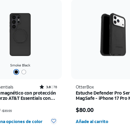
Smoke Black
Rated3.8out of 5 stars with78reviews
entials
OtterBox
3.8
78
 magnético con protección
Estuche Defender Pro Ser
erzo AT&T Essentials con
MagSafe - iPhone 17 Pro
apoyo giratorio - Samsung
io era $39.99, now $29.99
El precio es $80.00
S26 Ultra
9
$80.00
$39.99
Cantidad seleccionada:
na opciones de color
Añade al carrito