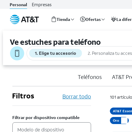
Empresas
Personal
Tienda
Ofertas
La dife
Inicio
del
Ve estuches para teléfono
contenido
principal
1. Elige tu accesorio
2. Personaliza tu acce
Teléfonos
AT&T Pr
Filtros
Borrar todo
101 artícul
AT&T Essen
Filtrar por dispositivo compatible
Oro