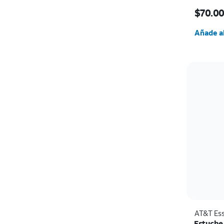
El prec
$70.0
Cantida
Añade al
AT&T Ess
Estuche