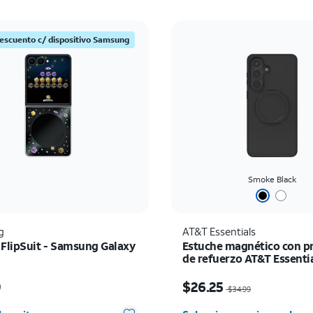
escuento c/ dispositivo Samsung
Smoke Black
g
AT&T Essentials
 FlipSuit - Samsung Galaxy
Estuche magnético con p
de refuerzo AT&T Essenti
pie de apoyo giratorio -
io es $59.99
El precio era $34.99, n
Galaxy S26+
9
$26.25
$34.99
d seleccionada: 0