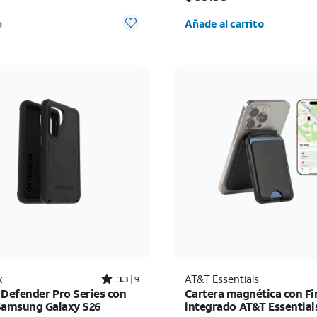
Cantidad seleccionada:
o
Añade al carrito
Rated3.3out of 5 stars with9reviews
x
AT&T Essentials
3.3
9
 Defender Pro Series con
Cartera magnética con F
Samsung Galaxy S26
integrado AT&T Essential