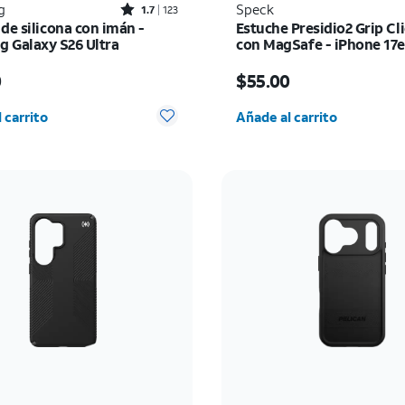
Rated1.7out of 5 stars with123reviews
g
Speck
1.7
123
de silicona con imán -
Estuche Presidio2 Grip Cl
 Galaxy S26 Ultra
con MagSafe - iPhone 17
io es $65.00
El precio es $55.00
0
$55.00
d seleccionada: 0
Cantidad seleccionada:
 carrito
Añade al carrito