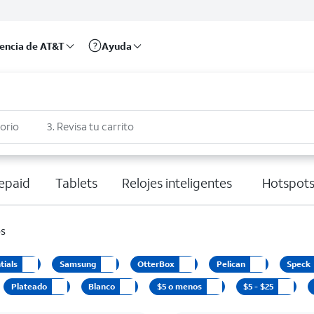
rencia de AT&T
Ayuda
sorio
3. Revisa tu carrito
epaid
Tablets
Relojes inteligentes
Hotspots
os
tials
Samsung
OtterBox
Pelican
Speck
Plateado
Blanco
$5 o menos
$5 - $25