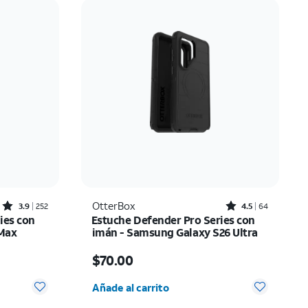
Precio: mayor a menor
Más reciente
Clasificación: alta a baja
Rated3.9out of 5 stars with252reviews
Rated4.5out of 5 stars with64reviews
OtterBox
3.9
252
4.5
64
ies con
Estuche Defender Pro Series con
 Max
imán - Samsung Galaxy S26 Ultra
El precio es $70.00
$70.00
 0
Cantidad seleccionada: 0
Añade al carrito