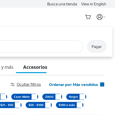
Busca una tienda
View in English
Pagar
 y más
Accesorios
Ocultar filtros
Ordenar por: Más vendidos
Más vendidos
Case-Mate
ZAGG
Negro
Destacados
$25 - $50
$50 - $100
$100 o más
Precio: menor a mayor