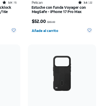
Rated3.9out of 5 stars with15reviews
Rated3.6out of 5 stars with22reviews
Pelican
3.9
15
3.6
22
icklock
Estuche con funda Voyager con
e/16e
MagSafe - iPhone 17 Pro Max
El precio era $65.00, now $52.00
$52.00
$65.00
 0
Cantidad seleccionada: 0
Añade al carrito