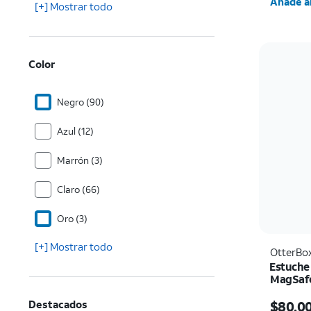
Añade al
[+] Mostrar todo
Color
Negro (90)
Azul (12)
Marrón (3)
Claro (66)
Oro (3)
[+] Mostrar todo
OtterBo
Estuche
MagSafe
El prec
Destacados
$80.0