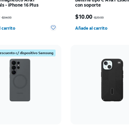
ls - iPhone 16 Plus
con soporte
io era $34.99, now $10.00
El precio era $29.99, n
0
$10.00
$34.99
$29.99
d seleccionada: 0
Cantidad seleccionada:
 carrito
Añade al carrito
escuento c/ dispositivo Samsung