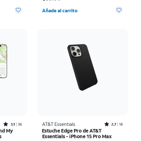
 0
Cantidad seleccionada: 0
Añade al carrito
Rated3.1out of 5 stars with36reviews
Rated2.7out of 5 stars with18reviews
AT&T Essentials
3.1
36
2.7
18
ind My
Estuche Edge Pro de AT&T
s
Essentials - iPhone 15 Pro Max