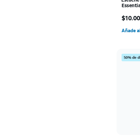
Essentia
El prec
$10.0
Cantida
Añade al
50% de d