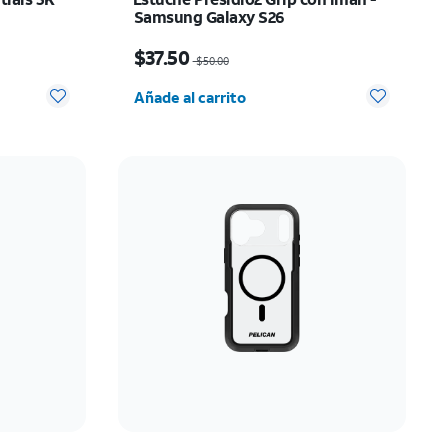
Samsung Galaxy S26
ow $10.00
El precio era $50.00, now $37.50
$37.50
$50.00
 0
Cantidad seleccionada: 0
Añade al carrito