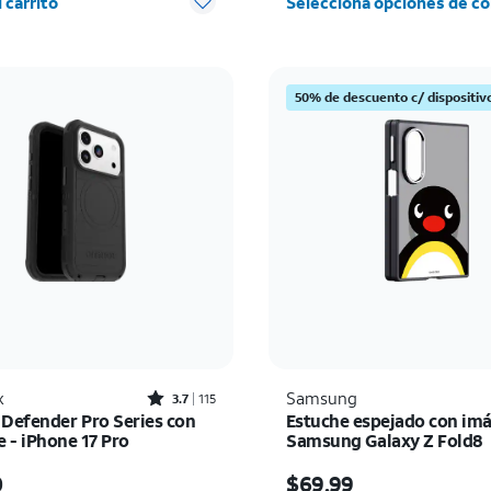
 carrito
Selecciona opciones de co
50% de descuento c/ dispositi
Rated3.7out of 5 stars with115reviews
x
Samsung
3.7
115
 Defender Pro Series con
Estuche espejado con imá
 - iPhone 17 Pro
Samsung Galaxy Z Fold8
io es $80.00
El precio es $69.99
0
$69.99