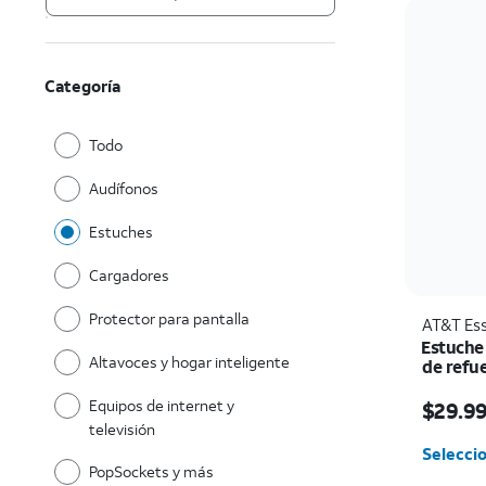
Categoría
Todo
Audífonos
Estuches
Cargadores
Protector para pantalla
AT&T Ess
Estuche
Altavoces y hogar inteligente
de refu
pie de 
El prec
Galaxy 
Equipos de internet y
$29.9
televisión
Seleccio
PopSockets y más