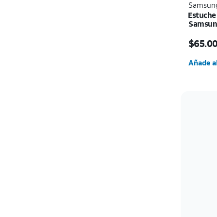
Samsun
Estuche 
Samsung
El prec
$65.0
Cantida
Añade al