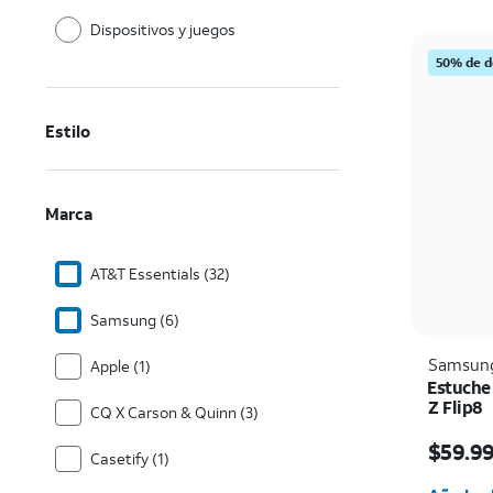
Dispositivos y juegos
50% de d
Estilo
Marca
AT&T Essentials (32)
Samsung (6)
Samsun
Apple (1)
Estuche
Z Flip8
CQ X Carson & Quinn (3)
El prec
$59.9
Casetify (1)
Cantida