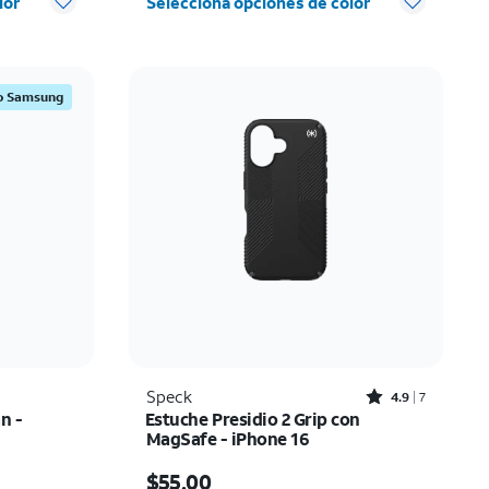
lor
Selecciona opciones de color
vo Samsung
Rated4.9out of 5 stars with7reviews
Speck
4.9
7
n -
Estuche Presidio 2 Grip con
MagSafe - iPhone 16
El precio es $55.00
$55.00