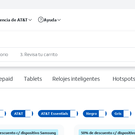
rencia de AT&T
Ayuda
sorio
3. Revisa tu carrito
epaid
Tablets
Relojes inteligentes
Hotspots
AT&T
AT&T Essentials
Negro
Gris
escuento c/ dispositivo Samsung
50% de descuento c/ dispositi