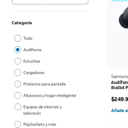
Categoría
Todo
Audífonos
Estuches
Cargadores
Samsun
Audífon
Protector para pantalla
Buds4 P
El prec
Altavoces y hogar inteligente
$249.
Cantida
Equipos de internet y
Añade al
televisión
PopSockets y más