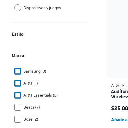
Dispositivos y juegos
Estilo
Marca
Samsung (3)
AT&T (1)
AT&T Ess
Audífon
AT&T Essentials (5)
Wireless
El prec
$25.0
Beats (7)
Cantida
Bose (2)
Añade al