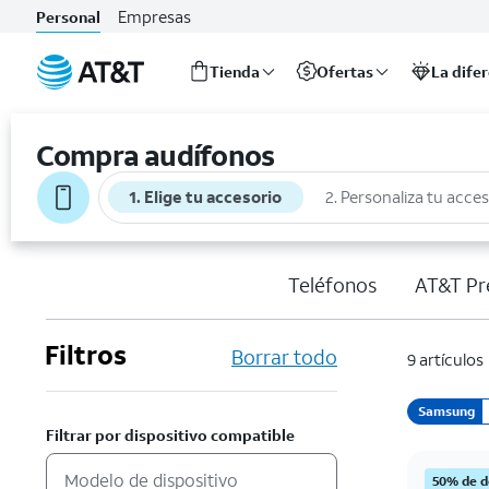
Empresas
Personal
Tienda
Ofertas
La dife
Inicio
del
Compra audífonos
contenido
principal
1. Elige tu accesorio
2. Personaliza tu acce
Teléfonos
AT&T Pr
Filtros
Borrar todo
9 artículos
Samsung
Filtrar por dispositivo compatible
50% de d