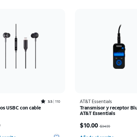
Rated3.5out of 5 stars with110reviews
AT&T Essentials
3.5
110
os USBC con cable
Transmisor y receptor Bl
AT&T Essentials
io es $24.99
El precio era $34.99, n
9
$10.00
$34.99
d seleccionada: 0
Cantidad seleccionada: