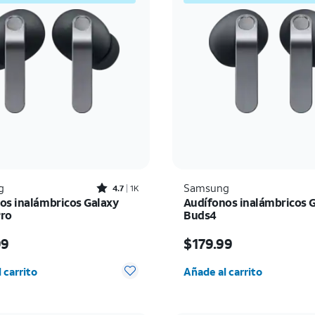
Rated4.7out of 5 stars with1828reviews
g
Samsung
4.7
1K
os inalámbricos Galaxy
Audífonos inalámbricos 
ro
Buds4
io es $249.99
El precio es $179.99
99
$179.99
d seleccionada: 0
Cantidad seleccionada:
 carrito
Añade al carrito