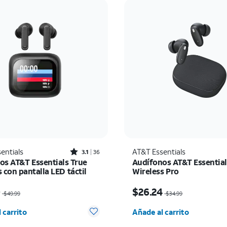
Rated3.1out of 5 stars with36reviews
entials
AT&T Essentials
3.1
36
os AT&T Essentials True
Audífonos AT&T Essential
 con pantalla LED táctil
Wireless Pro
io era $49.99, now $25.00
El precio era $34.99, n
0
$26.24
$49.99
$34.99
d seleccionada: 0
Cantidad seleccionada:
 carrito
Añade al carrito