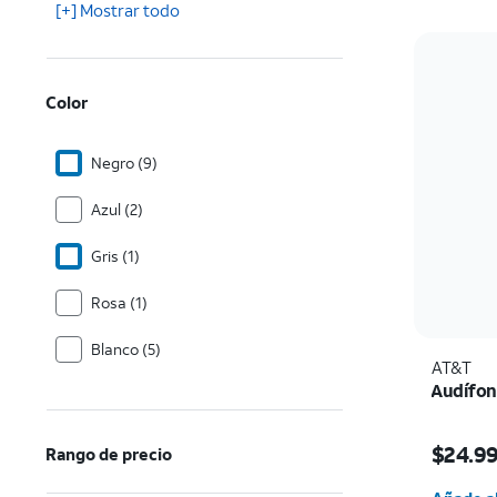
[+] Mostrar todo
Color
Negro (9)
Azul (2)
Gris (1)
Rosa (1)
Blanco (5)
AT&T
Audífon
El prec
$24.9
Rango de precio
Cantida