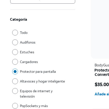
Categoría
Todo
Audífonos
Estuches
Cargadores
BodyGua
Protecto
Protector para pantalla
Convert
Pro Ma
El prec
Altavoces y hogar inteligente
$35.00
Cantida
Equipos de internet y
Añade al
televisión
PopSockets y más