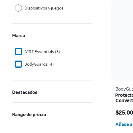
Dispositivos y juegos
Marca
AT&T Essentials (3)
BodyGuardz (4)
BodyGua
Destacados
Protecto
Convert
El prec
$25.0
Rango de precio
Cantida
Añade al