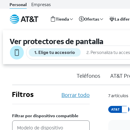
Empresas
Personal
Tienda
Ofertas
La dife
Inicio
del
Ver protectores de pantalla
contenido
principal
1. Elige tu accesorio
2. Personaliza tu acce
Teléfonos
AT&T Pr
Filtros
Borrar todo
7 artículos
AT&T
Filtrar por dispositivo compatible