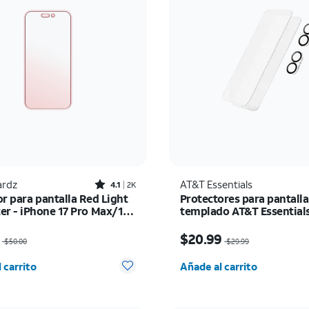
Rated4.1out of 5 stars with2521reviews
rdz
AT&T Essentials
4.1
2K
r para pantalla Red Light
Protectores para pantalla
er - iPhone 17 Pro Max/16
templado AT&T Essentials
x
paquete de 2 + protector
io era $50.00, now $35.00
El precio era $29.99, n
cámara, paquete de 2 - iP
$20.99
$50.00
$29.99
d seleccionada: 0
Cantidad seleccionada:
 carrito
Añade al carrito