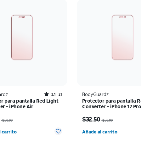
Rated3.1out of 5 stars with21reviews
rdz
BodyGuardz
3.1
21
r para pantalla Red Light
Protector para pantalla R
er - iPhone Air
Converter - iPhone 17 Pr
io era $50.00, now $25.00
El precio era $50.00, n
0
$32.50
$50.00
$50.00
d seleccionada: 0
Cantidad seleccionada:
 carrito
Añade al carrito