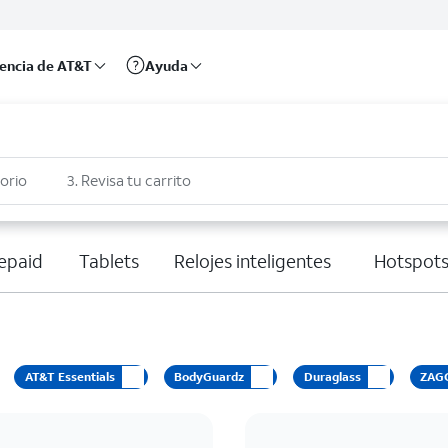
rencia de AT&T
Ayuda
sorio
3. Revisa tu carrito
epaid
Tablets
Relojes inteligentes
Hotspots
AT&T Essentials
BodyGuardz
Duraglass
ZAG