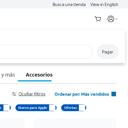
Busca una tienda
View in English
Pagar
 y más
Accesorios
Ocultar filtros
Ordenar por: Más vendidos
Más vendidos
G
Nuevo para Apple
Ofertas
Destacados
Precio: menor a mayor