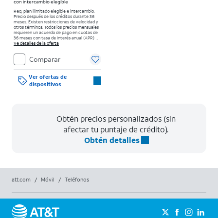
con intercambio elegible
Req. plan ilimitado elegible e intercambio.
Precio después de los créditos durante 36
meses. Existen restricciones de velocidad y
otros términos.
Todos los precios mensuales
requieren un acuerdo de pago en cuotas de
36 meses con tasa de interés anual (APR) del
0%. Sin cargo inicial para clientes elegibles y
Ve detalles de la oferta
con buenos antecedentes. El impuesto sobre
el precio de venta normal se paga al
Comparar
momento de la compra. Existen
restricciones.
Ver ofertas de
dispositivos
Obtén precios personalizados (sin
afectar tu puntaje de crédito).
Obtén detalles
att.com
/
Móvil
/
Teléfonos