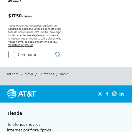
iPhone 15
El precio es $17.50 per month
$17.50
al mes
Todos los precios mensuales requieren un
acuerdo de pago en cuotas de 36 meses con
tasa de interés anual (APR) del 0%. Sin cargo
inicial para clientes elegibles y con buenos
antecedentes. El impuesto sobre el precio de
venta normal se paga al momento de la
compra. Existen restricciones.
Ve detalle de precios
Comparar
att.com
/
Móvil
/
Teléfonos
/
apple
Tienda
Teléfonos móviles
Internet por fibra óptica