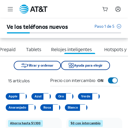
Inicio
del
Ve los teléfonos nuevos
Paso 1 de 5
contenido
principal
Prepaid
Tablets
Relojes inteligentes
Hotspots y
Filtrar y ordenar
Ayuda para elegir
Precio con intercambio
15 artículos
ON
Apple
Azul
Oro
Verde
Anaranjado
Rosa
Blanco
Ahorra hasta $1,100
$0 con intercambio