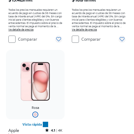
al mes
al mes
Todos los precios mensuales requieren un
Todos los precios mensuales requieren un
acuerdo de pago en cuotas de 36 meses con
acuerdo de pago en cuotas de 36 meses con
tasa de interés anual (APR) del 0%. Sin cargo
tasa de interés anual (APR) del 0%. Sin cargo
inicial para clientes elegibles y con buenos
inicial para clientes elegibles y con buenos
antecedentes. El impuesto sobre el precio de
antecedentes. El impuesto sobre el precio de
venta normal se paga al momento de la
venta normal se paga al momento de la
compra. Existen restricciones.
Ve detalle de precios
compra. Existen restricciones.
Ve detalle de precios
Comparar
Comparar
Rosa
Vista rápida
Apple
Rated4.1out of 5 stars with4788reviews
4.1
4K