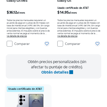
Galaxy S25 Ultra
Galaxy S25
El precio es $36.12 per month
El precio es $14.95 per month
Usado certificado de AT&T
$36.12
$14.95
al mes
al mes
Todos los precios mensuales requieren un
Todos los precios mensuales requieren un
acuerdo de pago en cuotas de 36 meses con
acuerdo de pago en cuotas de 36 meses con
tasa de interés anual (APR) del 0%. Sin cargo
tasa de interés anual (APR) del 0%. Sin cargo
inicial para clientes elegibles y con buenos
inicial para clientes elegibles y con buenos
antecedentes. El impuesto sobre el precio de
antecedentes. El impuesto sobre el precio de
venta normal se paga al momento de la
venta normal se paga al momento de la
compra. Existen restricciones.
Ve detalle de precios
compra. Existen restricciones.
Ve detalle de precios
Comparar
Comparar
Obtén precios personalizados (sin
afectar tu puntaje de crédito).
Obtén detalles
Usado certificado de AT&T