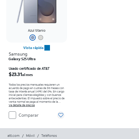
Azul titanio
Vista rápida
Samsung
Galaxy S25 Ultra
El precio es $23.31 per month
Usado certificado de AT&T
$23.31
al mes
Todos los precios mensuales requieren un
acuerdo de pago en cuotas de 36 meses con
tasa de interés anual (APR) del 0%. Sin cargo
inicial para clientes elegibles y con buenos
antecedentes. El impuesto sobre el precio de
venta normal se paga al momento de la
compra. Existen restricciones.
Ve detalle de precios
Comparar
att.com
/
Móvil
/
Teléfonos