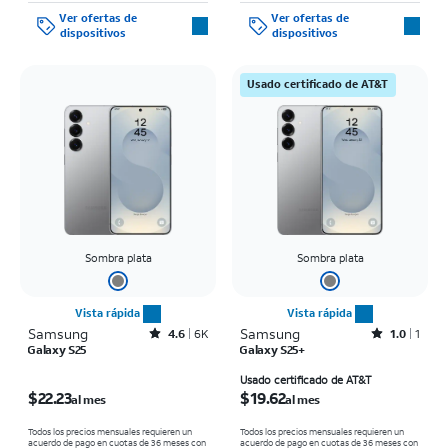
Ver ofertas de
Ver ofertas de
dispositivos
dispositivos
Usado certificado de AT&T
Sombra plata
Sombra plata
Vista rápida
Vista rápida
Samsung
Rated4.6out of 5 stars with6933reviews
Samsung
Rated1out of 5 stars with1reviews
4.6
6K
1.0
1
Galaxy S25
Galaxy S25+
El precio es $22.23 per month
El precio es $19.62 per month
Usado certificado de AT&T
$22.23
$19.62
al mes
al mes
Todos los precios mensuales requieren un
Todos los precios mensuales requieren un
acuerdo de pago en cuotas de 36 meses con
acuerdo de pago en cuotas de 36 meses con