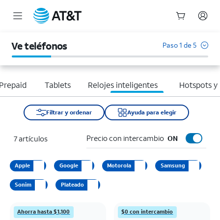
Inicio
del
Ve teléfonos
Paso 1 de 5
contenido
principal
Prepaid
Tablets
Relojes inteligentes
Hotspots y
Filtrar y ordenar
Ayuda para elegir
Precio con intercambio
7 artículos
ON
Apple
Google
Motorola
Samsung
Sonim
Plateado
Ahorra hasta $1,100
$0 con intercambio