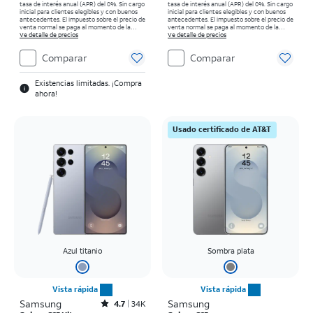
tasa de interés anual (APR) del 0%. Sin cargo
tasa de interés anual (APR) del 0%. Sin cargo
inicial para clientes elegibles y con buenos
inicial para clientes elegibles y con buenos
antecedentes. El impuesto sobre el precio de
antecedentes. El impuesto sobre el precio de
venta normal se paga al momento de la
venta normal se paga al momento de la
compra. Existen restricciones.
Ve detalle de precios
compra. Existen restricciones.
Ve detalle de precios
Comparar
Comparar
Existencias limitadas. ¡Compra
ahora!
Usado certificado de AT&T
Azul titanio
Sombra plata
Vista rápida
Vista rápida
Samsung
Rated4.7out of 5 stars with34647reviews
Samsung
4.7
34K