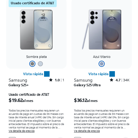
Usado certificado de AT&T
Sombra plata
Azul titanio
Vista rápida
Vista rápida
Samsung
Rated1out of 5 stars with1reviews
Samsung
Rated4.7out of 5 stars with34647reviews
1.0
1
4.7
34K
Galaxy S25+
Galaxy S25 Ultra
El precio es $19.62 per month
El precio es $36.12 per month
Usado certificado de AT&T
$19.62
$36.12
al mes
al mes
Todos los precios mensuales requieren un
Todos los precios mensuales requieren un
acuerdo de pago en cuotas de 36 meses con
acuerdo de pago en cuotas de 36 meses con
tasa de interés anual (APR) del 0%. Sin cargo
tasa de interés anual (APR) del 0%. Sin cargo
inicial para clientes elegibles y con buenos
inicial para clientes elegibles y con buenos
antecedentes. El impuesto sobre el precio de
antecedentes. El impuesto sobre el precio de
venta normal se paga al momento de la
venta normal se paga al momento de la
compra. Existen restricciones.
Ve detalle de precios
compra. Existen restricciones.
Ve detalle de precios