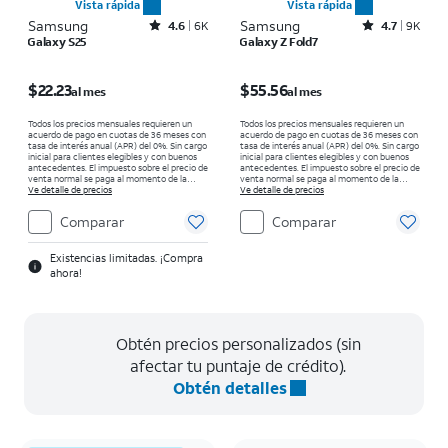
Vista rápida
Vista rápida
Samsung
Rated4.6out of 5 stars with6933reviews
Samsung
Rated4.7out of 5 stars with9227reviews
4.6
6K
4.7
9K
Galaxy S25
Galaxy Z Fold7
El precio es $22.23 per month
El precio es $55.56 per month
$22.23
$55.56
al mes
al mes
Todos los precios mensuales requieren un
Todos los precios mensuales requieren un
acuerdo de pago en cuotas de 36 meses con
acuerdo de pago en cuotas de 36 meses con
tasa de interés anual (APR) del 0%. Sin cargo
tasa de interés anual (APR) del 0%. Sin cargo
inicial para clientes elegibles y con buenos
inicial para clientes elegibles y con buenos
antecedentes. El impuesto sobre el precio de
antecedentes. El impuesto sobre el precio de
venta normal se paga al momento de la
venta normal se paga al momento de la
compra. Existen restricciones.
Ve detalle de precios
compra. Existen restricciones.
Ve detalle de precios
Comparar
Comparar
Existencias limitadas. ¡Compra
ahora!
Obtén precios personalizados (sin
afectar tu puntaje de crédito).
Obtén detalles