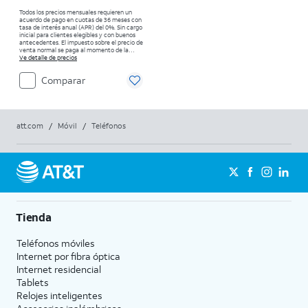
Todos los precios mensuales requieren un
acuerdo de pago en cuotas de 36 meses con
tasa de interés anual (APR) del 0%. Sin cargo
inicial para clientes elegibles y con buenos
antecedentes. El impuesto sobre el precio de
venta normal se paga al momento de la
compra. Existen restricciones.
Ve detalle de precios
Comparar
att.com
/
Móvil
/
Teléfonos
Tienda
Teléfonos móviles
Internet por fibra óptica
Internet residencial
Tablets
Relojes inteligentes