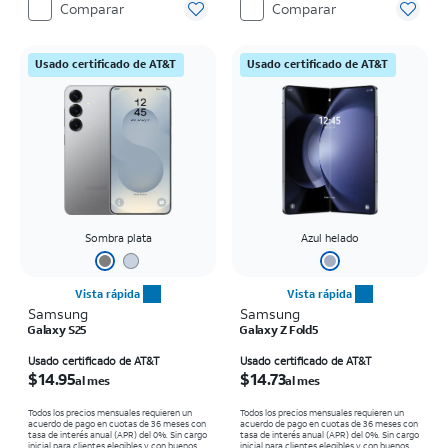
Comparar
Comparar
Usado certificado de AT&T
Usado certificado de AT&T
Sombra plata
Azul helado
Vista rápida
Vista rápida
Samsung
Samsung
Galaxy S25
Galaxy Z Fold5
El precio es $14.95 per month
El precio es $14.73 per month
Usado certificado de AT&T
Usado certificado de AT&T
$14.95
$14.73
al mes
al mes
Todos los precios mensuales requieren un
Todos los precios mensuales requieren un
acuerdo de pago en cuotas de 36 meses con
acuerdo de pago en cuotas de 36 meses con
tasa de interés anual (APR) del 0%. Sin cargo
tasa de interés anual (APR) del 0%. Sin cargo
inicial para clientes elegibles y con buenos
inicial para clientes elegibles y con buenos