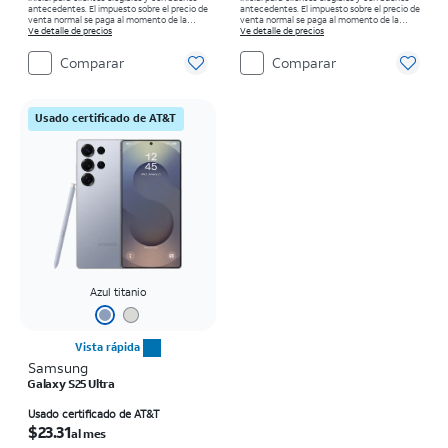
antecedentes. El impuesto sobre el precio de
antecedentes. El impuesto sobre el precio de
venta normal se paga al momento de la
venta normal se paga al momento de la
compra. Existen restricciones.
Ve detalle de precios
compra. Existen restricciones.
Ve detalle de precios
Comparar
Comparar
Usado certificado de AT&T
Azul titanio
Vista rápida
Samsung
Galaxy S25 Ultra
El precio es $23.31 per month
Usado certificado de AT&T
$23.31
al mes