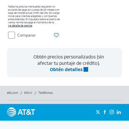
Todos los precios mensuales requieren un
acuerdo de pago en cuotas de 36 meses con
tasa de interés anual (APR) del 0%. Sin cargo
inicial para clientes elegibles y con buenos
antecedentes. El impuesto sobre el precio de
venta normal se paga al momento de la
compra. Existen restricciones.
Ve detalle de precios
Comparar
Obtén precios personalizados (sin
afectar tu puntaje de crédito).
Obtén detalles
att.com
/
Móvil
/
Teléfonos