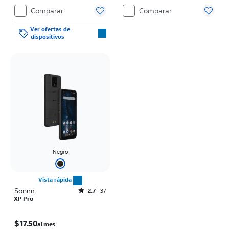
el precio de venta normal se paga al
Comparar
Comparar
momento de la compra. Existen
restricciones.
Ver ofertas de
dispositivos
Negro
Vista rápida
Sonim
Rated2.7out of 5 stars with37reviews
2.7
37
XP Pro
El precio es $17.50 per month
$17.50
al mes