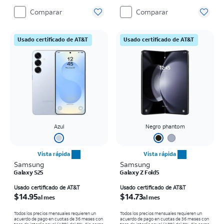
Comparar
Comparar
Usado certificado de AT&T
Usado certificado de AT&T
Azul
Negro phantom
Vista rápida
Vista rápida
Samsung
Samsung
Galaxy S25
Galaxy Z Fold5
El precio es $14.95 per month
El precio es $14.73 per month
Usado certificado de AT&T
Usado certificado de AT&T
$14.95
$14.73
al mes
al mes
Todos los precios mensuales requieren un
Todos los precios mensuales requieren un
acuerdo de pago en cuotas de 36 meses con
acuerdo de pago en cuotas de 36 meses con