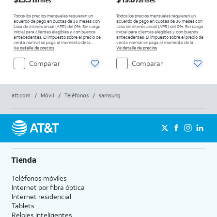
al mes
al mes
Todos los precios mensuales requieren un
Todos los precios mensuales requieren un
acuerdo de pago en cuotas de 36 meses con
acuerdo de pago en cuotas de 36 meses con
tasa de interés anual (APR) del 0%. Sin cargo
tasa de interés anual (APR) del 0%. Sin cargo
inicial para clientes elegibles y con buenos
inicial para clientes elegibles y con buenos
antecedentes. El impuesto sobre el precio de
antecedentes. El impuesto sobre el precio de
venta normal se paga al momento de la
venta normal se paga al momento de la
compra. Existen restricciones.
Ve detalle de precios
compra. Existen restricciones.
Ve detalle de precios
Comparar
Comparar
att.com
/
Móvil
/
Teléfonos
/
samsung
Tienda
Teléfonos móviles
Internet por fibra óptica
Internet residencial
Tablets
Relojes inteligentes