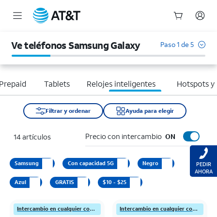
Inicio
del
Ve teléfonos Samsung Galaxy
Paso 1 de 5
contenido
principal
Prepaid
Tablets
Relojes inteligentes
Hotspots y
Filtrar y ordenar
Ayuda para elegir
Precio con intercambio
14 artículos
ON
Samsung
Con capacidad 5G
Negro
PEDIR
AHORA
Azul
GRATIS
$10 - $25
Intercambio en cualquier condición
Intercambio en cualquier condición