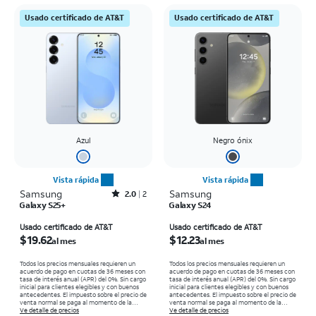
Usado certificado de AT&T
Usado certificado de AT&T
Azul
Negro ónix
Vista rápida
Vista rápida
Samsung
Rated2out of 5 stars with2reviews
Samsung
2.0
2
Galaxy S25+
Galaxy S24
El precio es $19.62 per month
El precio es $12.23 per month
Usado certificado de AT&T
Usado certificado de AT&T
$19.62
$12.23
al mes
al mes
Todos los precios mensuales requieren un
Todos los precios mensuales requieren un
acuerdo de pago en cuotas de 36 meses con
acuerdo de pago en cuotas de 36 meses con
tasa de interés anual (APR) del 0%. Sin cargo
tasa de interés anual (APR) del 0%. Sin cargo
inicial para clientes elegibles y con buenos
inicial para clientes elegibles y con buenos
antecedentes. El impuesto sobre el precio de
antecedentes. El impuesto sobre el precio de
venta normal se paga al momento de la
venta normal se paga al momento de la
compra. Existen restricciones.
Ve detalle de precios
compra. Existen restricciones.
Ve detalle de precios