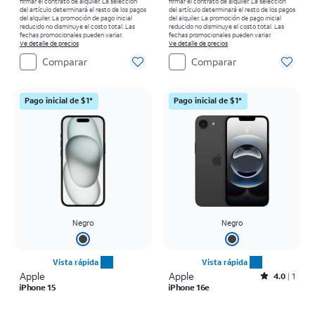
firmar el contrato de alquiler. La selección
firmar el contrato de alquiler. La selección
del artículo determinará el resto de los pagos
del artículo determinará el resto de los pagos
del alquiler. La promoción de pago inicial
del alquiler. La promoción de pago inicial
reducido no disminuye el costo total. Las
reducido no disminuye el costo total. Las
fechas promocionales pueden variar.
fechas promocionales pueden variar.
Ve detalle de precios
Ve detalle de precios
Comparar
Comparar
Pago inicial de $1*
Pago inicial de $1*
Negro
Negro
Vista rápida
Vista rápida
Apple
Apple
Rated4out of 5 stars with1reviews
4.0
1
iPhone 15
iPhone 16e
El precio es $629.99
El precio es $299.99