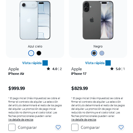
Azul cielo
Negro
Vista rápida
Vista rápida
Apple
Rated4out of 5 stars with2reviews
Apple
Rated5out of 5 stars with1reviews
4.0
2
5.0
1
iPhone Air
iPhone 17
El precio es $999.99
El precio es $829.99
$999.99
$829.99
* El pago inicial (más impuestos) se cobra al
* El pago inicial (más impuestos) se cobra al
firmar el contrato de alquiler. La selección
firmar el contrato de alquiler. La selección
del artículo determinará el resto de los pagos
del artículo determinará el resto de los pagos
del alquiler. La promoción de pago inicial
del alquiler. La promoción de pago inicial
reducido no disminuye el costo total. Las
reducido no disminuye el costo total. Las
fechas promocionales pueden variar.
fechas promocionales pueden variar.
Ve detalle de precios
Ve detalle de precios
Comparar
Comparar