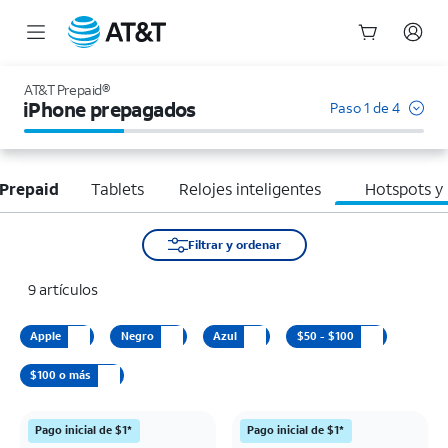
Inicio
del
AT&T Prepaid®
contenido
iPhone prepagados
Paso 1 de 4
principal
Prepaid
Tablets
Relojes inteligentes
Hotspots y
Filtrar y ordenar
9 artículos
Apple
Negro
Azul
$50 - $100
$100 o más
Pago inicial de $1*
Pago inicial de $1*