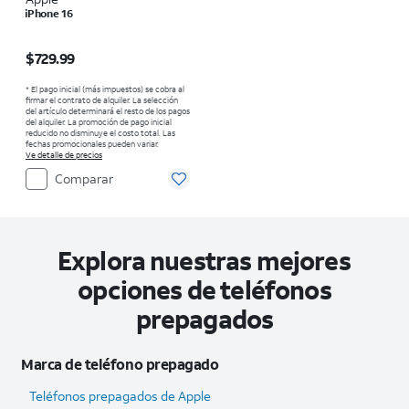
iPhone 16
El precio es $729.99
$729.99
* El pago inicial (más impuestos) se cobra al
firmar el contrato de alquiler. La selección
del artículo determinará el resto de los pagos
del alquiler. La promoción de pago inicial
reducido no disminuye el costo total. Las
fechas promocionales pueden variar.
Ve detalle de precios
Comparar
Explora nuestras mejores
opciones de teléfonos
prepagados
Marca de teléfono prepagado
Teléfonos prepagados de Apple