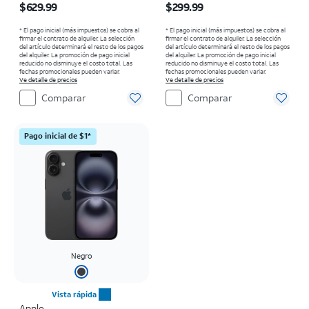
$629.99
$299.99
* El pago inicial (más impuestos) se cobra al
* El pago inicial (más impuestos) se cobra al
firmar el contrato de alquiler. La selección
firmar el contrato de alquiler. La selección
del artículo determinará el resto de los pagos
del artículo determinará el resto de los pagos
del alquiler. La promoción de pago inicial
del alquiler. La promoción de pago inicial
reducido no disminuye el costo total. Las
reducido no disminuye el costo total. Las
fechas promocionales pueden variar.
fechas promocionales pueden variar.
Ve detalle de precios
Ve detalle de precios
Comparar
Comparar
Pago inicial de $1*
Negro
Vista rápida
Apple