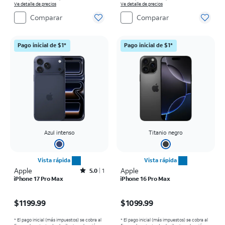
Ve detalle de precios
Ve detalle de precios
Comparar
Comparar
Pago inicial de $1*
Pago inicial de $1*
Azul intenso
Titanio negro
Vista rápida
Vista rápida
Apple
Rated5out of 5 stars with1reviews
Apple
5.0
1
iPhone 17 Pro Max
iPhone 16 Pro Max
El precio es $1199.99
El precio es $1099.99
$1199.99
$1099.99
* El pago inicial (más impuestos) se cobra al
* El pago inicial (más impuestos) se cobra al