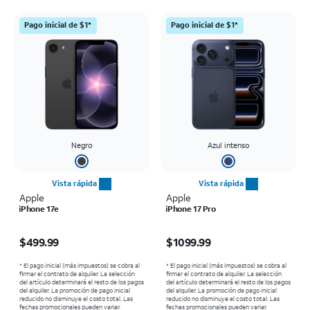
Pago inicial de $1*
Pago inicial de $1*
Negro
Azul intenso
Vista rápida
Vista rápida
Apple
Apple
iPhone 17e
iPhone 17 Pro
El precio es $499.99
El precio es $1099.99
$499.99
$1099.99
* El pago inicial (más impuestos) se cobra al
* El pago inicial (más impuestos) se cobra al
firmar el contrato de alquiler. La selección
firmar el contrato de alquiler. La selección
del artículo determinará el resto de los pagos
del artículo determinará el resto de los pagos
del alquiler. La promoción de pago inicial
del alquiler. La promoción de pago inicial
reducido no disminuye el costo total. Las
reducido no disminuye el costo total. Las
fechas promocionales pueden variar.
fechas promocionales pueden variar.