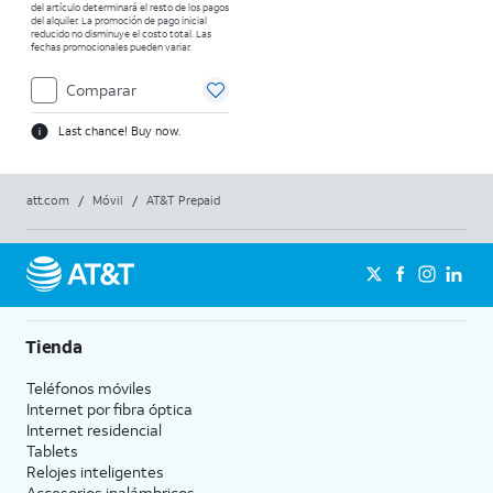
del artículo determinará el resto de los pagos
del alquiler. La promoción de pago inicial
reducido no disminuye el costo total. Las
fechas promocionales pueden variar.
Comparar
Last chance! Buy now.
att.com
/
Móvil
/
AT&T Prepaid
Tienda
Teléfonos móviles
Internet por fibra óptica
Internet residencial
Tablets
Relojes inteligentes
Accesorios inalámbricos