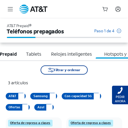
Inicio
del
AT&T Prepaid®
contenido
Teléfonos prepagados
Paso 1 de 4
principal
Prepaid
Tablets
Relojes inteligentes
Hotspots y
Filtrar y ordenar
3 artículos
AT&T
Samsung
Con capacidad 5G
PEDIR
AHORA
Ofertas
Azul
Oferta de regreso a clases
Oferta de regreso a clases