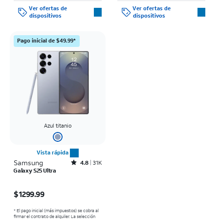
Ver ofertas de
Ver ofertas de
dispositivos
dispositivos
Pago inicial de $49.99*
Azul titanio
Vista rápida
Samsung
Rated4.8out of 5 stars with31571reviews
4.8
31K
Galaxy S25 Ultra
El precio es $1299.99
$1299.99
* El pago inicial (más impuestos) se cobra al
firmar el contrato de alquiler. La selección