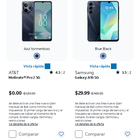
Azul tormentoso
Blue Black
Vista rápida
Vista rápida
AT&T
Rated4.5out of 5 stars with2reviews
Samsung
Rated3.5out of 5 stars with2reviews
4.5
2
3.5
2
Motivate® Pro 2 5G
Galaxy A16 5G
El precio era $129.99, now $0.00
El precio era $169.99, now $29.99
$0.00
$29.99
$129.99
$169.99
Se debe activar una línea nueva (plan
Se debe activar una línea nueva (plan
mensual de $45 como mínimo más
mensual de $45 como mínimo más
impuestos). El primer cargo del servicio y el
impuestos). El primer cargo del servicio y el
impuesto se cobran al momento de la
impuesto se cobran al momento de la
compra. Existen cargos, términos y
compra. Existen cargos, términos y
restricciones.
restricciones.
Ve detalles de la oferta
Ve detalles de la oferta
Comparar
Comparar