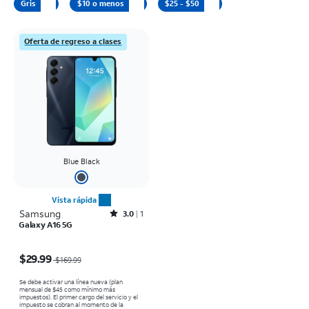
Gris
$10 o menos
$25 - $50
Oferta de regreso a clases
Blue Black
Vista rápida
Samsung
Rated3out of 5 stars with1reviews
3.0
1
Galaxy A16 5G
El precio era $169.99, now $29.99
$29.99
$169.99
Se debe activar una línea nueva (plan
mensual de $45 como mínimo más
impuestos). El primer cargo del servicio y el
impuesto se cobran al momento de la