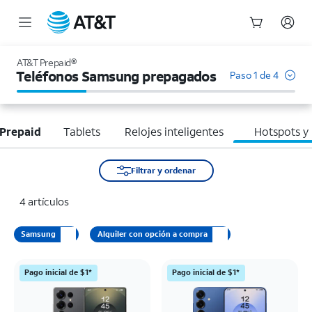
Inicio
del
AT&T Prepaid®
contenido
Teléfonos Samsung prepagados
Paso 1 de 4
principal
Prepaid
Tablets
Relojes inteligentes
Hotspots y
Filtrar y ordenar
4 artículos
Samsung
Alquiler con opción a compra
Pago inicial de $1*
Pago inicial de $1*