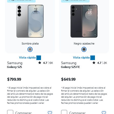
Sombra plata
Negro azabache
Vista rápida
Vista rápida
Samsung
Rated4.7out of 5 stars with6464reviews
Samsung
Rated4.7out of 5 stars with2529reviews
4.7
6K
4.7
2K
Galaxy S25
Galaxy S25 FE
El precio es $799.99
El precio es $649.99
$799.99
$649.99
* El pago inicial (más impuestos) se cobra al
* El pago inicial (más impuestos) se cobra al
firmar el contrato de alquiler. La selección
firmar el contrato de alquiler. La selección
del artículo determinará el resto de los pagos
del artículo determinará el resto de los pagos
del alquiler. La promoción de pago inicial
del alquiler. La promoción de pago inicial
reducido no disminuye el costo total. Las
reducido no disminuye el costo total. Las
fechas promocionales pueden variar.
fechas promocionales pueden variar.
Comparar
Comparar