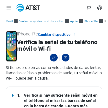
Inicio
Verifica la señal de tu teléfono móvil o Wi-fi
del
Móvil
Centro de ayuda con el dispositivo
Apple
iPhone 17e
No 
contenido
principal
iPhone 17e
Cambiar dispositivo
Verifica la señal de tu teléfono
móvil o Wi-fi
select a page range
Si tienes problemas como velocidades de datos lentas,
llamadas caídas o problemas de audio, tu señal móvil o
Wi-Fi puede ser la causa.
1.
Verifica si hay suficiente señal móvil en
el teléfono al mirar las barras de señal
en la barra de estado. Cuanta más