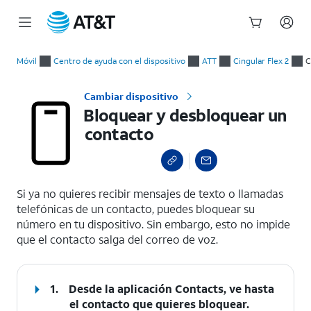
Inicio
Bloquear y desbloquear un contacto
del
Móvil
Centro de ayuda con el dispositivo
ATT
Cingular Flex 2
C
contenido
principal
Cambiar dispositivo
Bloquear y desbloquear un
contacto
select a page range
Si ya no quieres recibir mensajes de texto o llamadas
telefónicas de un contacto, puedes bloquear su
número en tu dispositivo. Sin embargo, esto no impide
que el contacto salga del correo de voz.
1.
Desde la aplicación Contacts, ve hasta
el contacto que quieres bloquear.