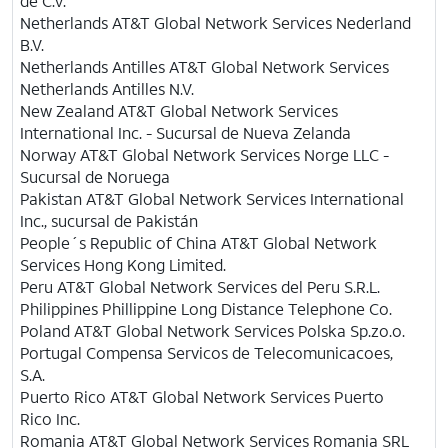
de C.V.
Netherlands AT&T Global Network Services Nederland
B.V.
Netherlands Antilles AT&T Global Network Services
Netherlands Antilles N.V.
New Zealand
AT&T
Global Network Services
International Inc. - Sucursal de Nueva Zelanda
Norway
AT&T
Global Network Services Norge LLC -
Sucursal de Noruega
Pakistan
AT&T
Global Network Services International
Inc., sucursal de Pakistán
People´s Republic of China AT&T Global Network
Services Hong Kong Limited.
Peru AT&T Global Network Services del Peru S.R.L.
Philippines Phillippine Long Distance Telephone Co.
Poland AT&T Global Network Services Polska Sp.zo.o.
Portugal Compensa Servicos de Telecomunicacoes,
S.A.
Puerto Rico AT&T Global Network Services Puerto
Rico Inc.
Romania AT&T Global Network Services Romania SRL