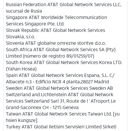
Russian Federation
AT&T
Global Network Services LLC,
sucursal de Rusia
Singapore AT&T Worldwide Telecommunication
Services Singapore Pte. Ltd.
Slovak Republic AT&T Global Network Services
Slovakia, s.r.o.
Slovenia AT&T globalne omrezne storitve d.o.o.
South Africa
AT&T
Global Network Services SA (Pty)
Limited (número de registro 89/01259/07)
South Korea AT&T Global Network Services Korea LTD.
(Yahan Hosea)
Spain AT&T Global Network Services Espana, S.L. C/
Albacete n.3 - Edificio NCR 4 planta.28027 Madrid
Sweden AT&T Global Network Services Sweden AB
Switzerland and Lichtenstein AT&T Global Network
Services Switzerland Sarl 31, Route de l´ATroport Le
Grand-Saconnex CH - 1215 Geneva
Taiwan AT&T Global Network Services Taiwan Ltd. [yu
hsien kungsze]
Turkey AT&T Global Iletisim Servisleri Limited Sirketi