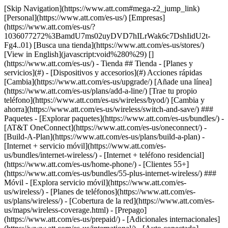
[Skip Navigation](https://www.att.com#mega-z2_jump_link) [Personal](https://www.att.com/es-us/) [Empresas](https://www.att.com/es-us/?1036077272%3BamdU7ms02uyDVD7hILrWak6c7DshIidU2t-Fg4..01) [Busca una tienda](https://www.att.com/es-us/stores/) [View in English](javascript:void%280%29) [](https://www.att.com/es-us/) - Tienda ## Tienda - [Planes y servicios](#) - [Dispositivos y accesorios](#) Acciones rápidas [Cambia](https://www.att.com/es-us/upgrade/) [Añade una línea](https://www.att.com/es-us/plans/add-a-line/) [Trae tu propio teléfono](https://www.att.com/es-us/wireless/byod/) [Cambia y ahorra](https://www.att.com/es-us/wireless/switch-and-save/) ### Paquetes - [Explorar paquetes](https://www.att.com/es-us/bundles/) - [AT&T OneConnect](https://www.att.com/es-us/oneconnect/) - [Build-A-Plan](https://www.att.com/es-us/plans/build-a-plan) - [Internet + servicio móvil](https://www.att.com/es-us/bundles/internet-wireless/) - [Internet + teléfono residencial](https://www.att.com/es-us/home-phone/) - [Clientes 55+](https://www.att.com/es-us/bundles/55-plus-internet-wireless/) ### Móvil - [Explora servicio móvil](https://www.att.com/es-us/wireless/) - [Planes de teléfonos](https://www.att.com/es-us/plans/wireless/) - [Cobertura de la red](https://www.att.com/es-us/maps/wireless-coverage.html) - [Prepago](https://www.att.com/es-us/prepaid/) - [Adicionales internacionales](https://www.att.com/es-us/international/) - [Auto conectado](https://www.att.com/es-us/plans/connected-car/) ### Internet residencial - [Explora internet residencial](https://www.att.com/es-us/internet/) - [Ve la disponibilidad](https://www.att.com/es-us/buy/internet/plans/) - [AT&T Fiber](https://www.att.com/es-us/internet/fiber/) - [AT&T Internet Air](https://www.att.com/es-us/internet/internet-air/) - [Teléfono residencial](https://www.att.com/es-us/home-phone/services/) [__Ahorra a lo grande en todo__ __regreso a clases__ \ Ver ofertas](https://www.att.com/es-us/deals/back-to-school/) Últimas novedades [Samsung Galaxy Z Fold8](https://www.att.com/es-us/buy/phones/samsung-galaxy-z-fold8.html) [iPhone 17 Pro](https://www.att.com/es-us/buy/phones/apple-iphone-17-pro.html) [AirPods Pro 3](https://www.att.com/es-us/buy/accessories/Headphones/apple-airpods-pro-3.html) [Google Pixel 10 Pro](https://www.att.com/es-us/buy/phones/google-pixel-10-pro.html) ### Dispositivos - [Teléfonos](https://www.att.com/es-us/buy/phones/) - [Teléfonos prepagados](https://www.att.com/es-us/buy/prepaid-phones/) - [Tablets](https://www.att.com/es-us/buy/tablets/) - [Relojes inteligentes](https://www.att.com/es-us/buy/wearables/) - [Usado certificado de AT&T](https://www.att.com/es-us/buy/phones/browse/att-certified-preowned) ### Accesorios - [Ver todos los accesorios](https://www.att.com/es-us/accessories/) - [Estuches](https://www.att.com/es-us/buy/accessories/browse/cases/) - [Cargadores](https://www.att.com/es-us/buy/accessories/browse/chargers/) - [Protector para pantalla](https://www.att.com/es-us/buy/accessories/browse/screen-protectors/) - [Audífonos](https://www.att.com/es-us/buy/accessories/browse/headphones/) ### Brands - [Apple](https://www.att.com/es-us/buy/phones/browse/apple/) - [Samsung](https://www.att.com/es-us/buy/phones/browse/samsung/) - [Motorola](https://www.att.com/es-us/buy/phones/browse/motorola/) - [Google](https://www.att.com/es-us/buy/phones/browse/google/) - [Meta](https://www.att.com/es-us/buy/accessories/browse/all/meta/) [__Obtén el nuevo Samsung Galaxy Z Fold8 por $0 con intercambio elegible__ \ Reserva](https://www.att.com/es-us/buy/phones/samsung-galaxy-z-fold8.html) - Ofertas ## Ofertas - [Nuevos y destacados](#) - [Descuentos para clientes](#) Destacados [Ve todas las ofertas](https://www.att.com/es-us/deals/) [Ofertas de servicio móvil](https://www.att.com/es-us/deals/cell-phone-deals/) [Ofertas de internet](https://www.att.com/es-us/deals/internet/) [Ofertas de intercambio](https://www.att.com/es-us/buy/phones/browse/tradeinoffer/) [Sin ofertas de intercambio](https://www.att.com/es-us/buy/phones/browse/nontradeinoffer/) ### Ofertas de tendencia - [Samsung Galaxy](https://www.att.com/es-us/buy/phones/browse/samsung_hasdeals_value_nontradeinoffer_tradeinoffer/) - [Apple iPhone](https://www.att.com/es-us/buy/phones/browse/apple_hasdeals_value_nontradeinoffer_tradeinoffer/) - [Menos de $50](https://www.att.com/es-us/buy/accessories/browse/all/price-range-25-50_price-range-5-25_5-and-under/) - [Ofertas de regreso a clases](https://www.att.com/es-us/deals/back-to-school/) ### Ofertas de dispositivos y accesorios - [Teléfonos](https://www.att.com/es-us/buy/phones/browse/hasdeals_value_nontradeinoffer_tradeinoffer/) - [Teléfonos prepagados](https://www.att.com/es-us/buy/prepaid-phones/browse/hasdeals/) - [Tablets](https://www.att.com/es-us/buy/tablets/browse/hasdeals_nontradeinoffer/) - [Relojes inteligentes](https://www.att.com/es-us/buy/wearables/browse/hasdeals_nontradeinoffer/) - [Ofertas de accesorios](https://www.att.com/es-us/buy/accessories/browse/all/deals/) ### Suscripciones - [AT&T OneConnect](https://www.att.com/es-us/oneconnect/) [__Cámbiate a AT&T y averigua cómo obtener hasta $800 por línea para terminar tu contrato__ \ Compra ahora](https://www.att.com/es-us/buy/phones/) ### Descuentos por ocupación - [Empleados de empresas](https://www.att.com/es-us/verification/signaturehub/#employment) - [Militares y veteranos](https://www.att.com/es-us/offers/discount-program/military-discount/) - [Maestros](https://www.att.com/es-us/offers/discount-program/teacher/) - [Enfermeros y médicos](https://www.att.com/es-us/verification/signaturehub/#medical) - [Personal de emergencias activo](https://www.att.com/es-us/firstnetandfamily/) ### Descuentos por afiliación - [Clientes 55+](https://www.att.com/es-us/verification/signaturehub/#age) - [Personal retirado del servicio de emergencia](https://www.att.com/es-us/offers/discount-program/retired-responders/) - [Trabajadores de sindicatos](https://www.att.com/es-us/offers/discount-program/union-discount/) - [Estudiantes](https://www.att.com/es-us/verification/signaturehub/#student) ### Ahorros para socios - [Descuento con tarjeta de crédito](https://www.att.com/es-us/?1036077272%3BamdU7ms02uyDVD7hIidU2t-FgOyvGkzT7uyJVm497PywgLdW2iYTVis9IZcUaO3.z1) - [Beneficios y más](https://andmorebenefits.att.com/root-discovery) [__Maestros: ahorra hasta $150 por línea y hasta un 20% en planes__ \ Obtén detalles](https://www.att.com/es-us/offers/discount-program/teacher/) - La diferencia de AT&T ## La diferencia de AT&T - [Nuestra ventaja competitiva](#) ### ¿Por qué elegirnos? - [Garantía AT&T](https://www.att.com/es-us/why-att/guarantee/) - [Por qué AT&T](https://www.att.com/es-us/why-att/) - [AT&T vs. T-Mobile y Verizon](https://www.att.com/es-us/wireless/switch-and-save/#compare-us) - [AT&T Fiber vs. Spectrum y Xfinity](https://www.att.com/es-us/internet/fiber/#compare-us) - [Prueba AT&T gratis](https://www.att.com/es-us/wireless/free-trial/) - [Cambia y ahorra](https://www.att.com/es-us/wireless/switch-and-save/) ### Cobertura excepcional - [Mapa de cobertura 5G](https://www.att.com/es-us/maps/wireless-coverage.html) - [Mapa de cobertura de fibra óptica](https://www.att.com/es-us/internet/fiber/coverage-map/) [__La mejor garantía de Estados Unidos__ \ Obtén detalles](https://www.att.com/es-us/why-att/guarantee/) - Ayuda ## Ayuda - [Factura y cuenta](#) - [Móvil](#) - [Internet](#) Acciones rápidas [Ve toda la ayuda](https://www.att.com/es-us/support/) [Ver mi cuenta](https://www.att.com/es-us/acctmgmt/overview) [Centro de pagos](https://www.att.com/es-us/acctmgmt/mypaymentcenter) [Centro de facturación](https://www.att.com/es-us/acctmgmt/billing/mybillingcenter) ### Factura y pagos - [Comprende tu factura](https://www.att.com/es-us/support/my-account/understand-your-bill/) - [Averigua por qué tu factura cambió](https://www.att.com/es-us/support/article/my-account/KM1051879/) - [Configura y administra AutoPay](https://www.att.com/es-us/acctmgmt/mypaymentcenter?intent=MANAGEAUTOPAY) - [Ve las cuotas de los dispositivos](https://www.att.com/es-us/acctmgmt/payment/installmentplandetails) - [Pagar sin iniciar sesión](https://www.att.com/es-us/acctmgmt/fastpmt/fastpay) ### Cuenta - [Cambiar o restablecer contraseña](https://www.att.com/es-us/support/article/my-account/KM1008941/) - [Añade o elimina cuentas](https://www.att.com/es-us/support/article/my-account/KM1008925/) - [Traslada el servicio de internet](https://www.att.com/es-us/help/moving/) - [Ve tus pedidos y reclamaciones](https://www.att.com/es-us/orders/history) - [Más ayuda con la cuenta](https://www.att.com/es-us/support/my-account/) [__La mejor garantía de Estados Unidos__ \ Obtén detalles](https://www.att.com/es-us/why-att/guarantee/) Acciones rápidas [Administrar mi servicio móvil](https://www.att.com/es-us/acctmgmt/mywireless) [Rastrear mi pedido](https://www.att.com/es-us/orders/history) [Añade AT&T International Day Pass](https://www.att.com/es-us/acctmgmt/signin?intent=DEEPLINK&soc=IRRLHDF&level=CAT&source=ILC242589969&wtExtndSource=Megamenu) ### Mi dispositivo - [Verificar mi uso](https://www.att.com/es-us/acctmgmt/usage/mysummary) - [Administra complementos](https://www.att.com/es-us/acctmgmt/wireless/manage-addon) - [Cambiar mi plan](https://www.att.com/es-us/acctmgmt/mywireless/manageplan/) - [Añade una línea](https://www.att.com/es-us/buy/postpaid/?wlsfi=AL) - [Consultar los requisitos de cambio](https://www.att.com/es-us/buy/postpaid/?wlsfi=up) - [Activa un dispositivo móvil](https://www.att.com/es-us/