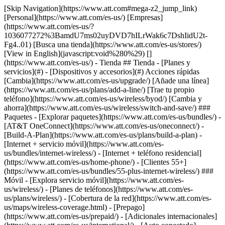
[Skip Navigation](https://www.att.com#mega-z2_jump_link) [Personal](https://www.att.com/es-us/) [Empresas](https://www.att.com/es-us/?1036077272%3BamdU7ms02uyDVD7hILrWak6c7DshIidU2t-Fg4..01) [Busca una tienda](https://www.att.com/es-us/stores/) [View in English](javascript:void%280%29) [](https://www.att.com/es-us/) - Tienda ## Tienda - [Planes y servicios](#) - [Dispositivos y accesorios](#) Acciones rápidas [Cambia](https://www.att.com/es-us/upgrade/) [Añade una línea](https://www.att.com/es-us/plans/add-a-line/) [Trae tu propio teléfono](https://www.att.com/es-us/wireless/byod/) [Cambia y ahorra](https://www.att.com/es-us/wireless/switch-and-save/) ### Paquetes - [Explorar paquetes](https://www.att.com/es-us/bundles/) - [AT&T OneConnect](https://www.att.com/es-us/oneconnect/) - [Build-A-Plan](https://www.att.com/es-us/plans/build-a-plan) - [Internet + servicio móvil](https://www.att.com/es-us/bundles/internet-wireless/) - [Internet + teléfono residencial](https://www.att.com/es-us/home-phone/) - [Clientes 55+](https://www.att.com/es-us/bundles/55-plus-internet-wireless/) ### Móvil - [Explora servicio móvil](https://www.att.com/es-us/wireless/) - [Planes de teléfonos](https://www.att.com/es-us/plans/wireless/) - [Cobertura de la red](https://www.att.com/es-us/maps/wireless-coverage.html) - [Prepago](https://www.att.com/es-us/prepaid/) - [Adicionales internacionales](https://www.att.com/es-us/international/) - [Auto conectado](https://www.att.com/es-us/plans/connected-car/) ### Internet residencial - [Explora internet residencial](https://www.att.com/es-us/internet/) - [Ve la disponibilidad](https://www.att.com/es-us/buy/internet/plans/) - [AT&T Fiber](https://www.att.com/es-us/internet/fiber/) - [AT&T Internet Air](https://www.att.com/es-us/internet/internet-air/) - [Teléfono residencial](https://www.att.com/es-us/home-phone/services/) [__Ahorra a lo grande en todo__ __regreso a clases__ \ Ver ofertas](https://www.att.com/es-us/deals/back-to-school/) Últimas novedades [Samsung Galaxy Z Fold8](https://www.att.com/es-us/buy/phones/samsung-galaxy-z-fold8.html) [iPhone 17 Pro](https://www.att.com/es-us/buy/phones/apple-iphone-17-pro.html) [AirPods Pro 3](https://www.att.com/es-us/buy/accessories/Headphones/apple-airpods-pro-3.html) [Google Pixel 10 Pro](https://www.att.com/es-us/buy/phones/google-pixel-10-pro.html) ### Dispositivos - [Teléfonos](https://www.att.com/es-us/buy/phones/) - [Teléfonos prepagados](https://www.att.com/es-us/buy/prepaid-phones/) - [Tablets](https://www.att.com/es-us/buy/tablets/) - [Relojes inteligentes](https://www.att.com/es-us/buy/wearables/) - [Usado certificado de AT&T](https://www.att.com/es-us/buy/phones/browse/att-certified-preowned) ### Accesorios - [Ver todos los accesorios](https://www.att.com/es-us/accessories/) - [Estuches](https://www.att.com/es-us/buy/accessories/browse/cases/) - [Cargadores](https://www.att.com/es-us/buy/accessories/browse/chargers/) - [Protector para pantalla](https://www.att.com/es-us/buy/accessories/browse/screen-protectors/) - [Audífonos](https://www.att.com/es-us/buy/accessories/browse/headphones/) ### Brands - [Apple](https://www.att.com/es-us/buy/phones/browse/apple/) - [Samsung](https://www.att.com/es-us/buy/phones/browse/samsung/) - [Motorola](https://www.att.com/es-us/buy/phones/browse/motorola/) - [Google](https://www.att.com/es-us/buy/phones/browse/google/) - [Meta](https://www.att.com/es-us/buy/accessories/browse/all/meta/) [__Obtén el nuevo Samsung Galaxy Z Fold8 por $0 con intercambio elegible__ \ Reserva](https://www.att.com/es-us/buy/phones/samsung-galaxy-z-fold8.html) - Ofertas ## Ofertas - [Nuevos y destacados](#) - [Descuentos para clientes](#) Destacados [Ve todas las ofertas](https://www.att.com/es-us/deals/) [Ofertas de servicio móvil](https://www.att.com/es-us/deals/cell-phone-deals/) [Ofertas de internet](https://www.att.com/es-us/deals/internet/) [Ofertas de intercambio](https://www.att.com/es-us/buy/phones/browse/tradeinoffer/) [Sin ofertas de intercambio](https://www.att.com/es-us/buy/phones/browse/nontradeinoffer/) ### Ofertas de tendencia - [Samsung Galaxy](https://www.att.com/es-us/buy/phones/browse/samsung_hasdeals_value_nontradeinoffer_tradeinoffer/) - [Apple iPhone](https://www.att.com/es-us/buy/phones/browse/apple_hasdeals_value_nontradeinoffer_tradeinoffer/) - [Menos de $50](https://www.att.com/es-us/buy/accessories/browse/all/price-range-25-50_price-range-5-25_5-and-under/) - [Ofertas de regreso a clases](https://www.att.com/es-us/deals/back-to-school/) ### Ofertas de dispositivos y accesorios - [Teléfonos](https://www.att.com/es-us/buy/phones/browse/hasdeals_value_nontradeinoffer_tradeinoffer/) - [Teléfonos prepagados](https://www.att.com/es-us/buy/prepaid-phones/browse/hasdeals/) - [Tablets](https://www.att.com/es-us/buy/tablets/browse/hasdeals_nontradeinoffer/) - [Relojes inteligentes](https://www.att.com/es-us/buy/wearables/browse/hasdeals_nontradeinoffer/) - [Ofertas de accesorios](https://www.att.com/es-us/buy/accessories/browse/all/deals/) ### Suscripciones - [AT&T OneConnect](https://www.att.com/es-us/oneconnect/) [__Cámbiate a AT&T y averigua cómo obtener hasta $800 por línea para terminar tu contrato__ \ Compra ahora](https://www.att.com/es-us/buy/phones/) ### Descuentos por ocupación - [Empleados de empresas](https://www.att.com/es-us/verification/signaturehub/#employment) - [Militares y veteranos](https://www.att.com/es-us/offers/discount-program/military-discount/) - [Maestros](https://www.att.com/es-us/offers/discount-program/teacher/) - [Enfermeros y médicos](https://www.att.com/es-us/verification/signaturehub/#medical) - [Personal de emergencias activo](https://www.att.com/es-us/firstnetandfamily/) ### Descuentos por afiliación - [Clientes 55+](https://www.att.com/es-us/verification/signaturehub/#age) - [Personal retirado del servicio de emergencia](https://www.att.com/es-us/offers/discount-program/retired-responders/) - [Trabajadores de sindicatos](https://www.att.com/es-us/offers/discount-program/union-discount/) - [Estudiantes](https://www.att.com/es-us/verification/signaturehub/#student) ### Ahorros para socios - [Descuento con tarjeta de crédito](https://www.att.com/es-us/?1036077272%3BamdU7ms02uyDVD7hIidU2t-FgOyvGkzT7uyJVm497PywgLdW2iYTVis9IZcUaO3.z1) - [Beneficios y más](https://andmorebenefits.att.com/root-discovery) [__Maestros: ahorra hasta $150 por línea y hasta un 20% en planes__ \ Obtén detalles](https://www.att.com/es-us/offers/discount-program/teacher/) - La diferencia de AT&T ## La diferencia de AT&T - [Nuestra ventaja competitiva](#) ### ¿Por qué elegirnos? - [Garantía AT&T](https://www.att.com/es-us/why-att/guarantee/) - [Por qué AT&T](https://www.att.com/es-us/why-att/) - [AT&T vs. T-Mobile y Verizon](https://www.att.com/es-us/wireless/switch-and-save/#compare-us) - [AT&T Fiber vs. Spectrum y Xfinity](https://www.att.com/es-us/internet/fiber/#compare-us) - [Prueba AT&T gratis](https://www.att.com/es-us/wireless/free-trial/) - [Cambia y ahorra](https://www.att.com/es-us/wireless/switch-and-save/) ### Cobertura excepcional - [Mapa de cobertura 5G](https://www.att.com/es-us/maps/wireless-coverage.html) - [Mapa de cobertura de fibra óptica](https://www.att.com/es-us/internet/fiber/coverage-map/) [__La mejor garantía de Estados Unidos__ \ Obtén detalles](https://www.att.com/es-us/why-att/guarantee/) - Ayuda ## Ayuda - [Factura y cuenta](#) - [Móvil](#) - [Internet](#) Acciones rápidas [Ve toda la ayuda](https://www.att.com/es-us/support/) [Ver mi cuenta](https://www.att.com/es-us/acctmgmt/overview) [Centro de pagos](https://www.att.com/es-us/acctmgmt/mypaymentcenter) [Centro de facturación](https://www.att.com/es-us/acctmgmt/billing/mybillingcenter) ### Factura y pagos - [Comprende tu factura](https://www.att.com/es-us/support/my-account/understand-your-bill/) - [Averigua por qué tu factura cambió](https://www.att.com/es-us/support/article/my-account/KM1051879/) - [Configura y administra AutoPay](https://www.att.com/es-us/acctmgmt/mypaymentcenter?intent=MANAGEAUTOPAY) - [Ve las cuotas de los dispositivos](https://www.att.com/es-us/acctmgmt/payment/installmentplandetails) - [Pagar sin iniciar sesión](https://www.att.com/es-us/acctmgmt/fastpmt/fastpay) ### Cuenta - [Cambiar o restablecer contraseña](https://www.att.com/es-us/support/article/my-account/KM1008941/) - [Añade o elimina cuentas](https://www.att.com/es-us/support/article/my-account/KM1008925/) - [Traslada el servicio de internet](https://www.att.com/es-us/help/moving/) - [Ve tus pedidos y reclamaciones](https://www.att.com/es-us/orders/history) - [Más ayuda con la cuenta](https://www.att.com/es-us/support/my-account/) [__La mejor garantía de Estados Unidos__ \ Obtén detalles](https://www.att.com/es-us/why-att/guarantee/) Acciones rápidas [Administrar mi servicio móvil](https://www.att.com/es-us/acctmgmt/mywireless) [Rastrear mi pedido](https://www.att.com/es-us/orders/history) [Añade AT&T International Day Pass](https://www.att.com/es-us/acctmgmt/signin?intent=DEEPLINK&soc=IRRLHDF&level=CAT&source=ILC242589969&wtExtndSource=Megamenu) ### Mi dispositivo - [Verificar mi uso](https://www.att.com/es-us/acctmgmt/usage/mysummary) - [Administra complementos](https://www.att.com/es-us/acctmgmt/wireless/manage-addon) - [Cambiar mi plan](https://www.att.com/es-us/acctmgmt/mywireless/manageplan/) - [Añade una línea](https://www.att.com/es-us/buy/postpaid/?wlsfi=AL) - [Consultar los requisitos de cambio](https://www.att.com/es-us/buy/postpaid/?wlsfi=up) - [Activa un dispositivo móvil](https://www.att.com/es-us/