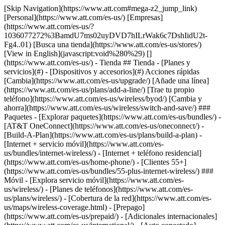
[Skip Navigation](https://www.att.com#mega-z2_jump_link) [Personal](https://www.att.com/es-us/) [Empresas](https://www.att.com/es-us/?1036077272%3BamdU7ms02uyDVD7hILrWak6c7DshIidU2t-Fg4..01) [Busca una tienda](https://www.att.com/es-us/stores/) [View in English](javascript:void%280%29) [](https://www.att.com/es-us/) - Tienda ## Tienda - [Planes y servicios](#) - [Dispositivos y accesorios](#) Acciones rápidas [Cambia](https://www.att.com/es-us/upgrade/) [Añade una línea](https://www.att.com/es-us/plans/add-a-line/) [Trae tu propio teléfono](https://www.att.com/es-us/wireless/byod/) [Cambia y ahorra](https://www.att.com/es-us/wireless/switch-and-save/) ### Paquetes - [Explorar paquetes](https://www.att.com/es-us/bundles/) - [AT&T OneConnect](https://www.att.com/es-us/oneconnect/) - [Build-A-Plan](https://www.att.com/es-us/plans/build-a-plan) - [Internet + servicio móvil](https://www.att.com/es-us/bundles/internet-wireless/) - [Internet + teléfono residencial](https://www.att.com/es-us/home-phone/) - [Clientes 55+](https://www.att.com/es-us/bundles/55-plus-internet-wireless/) ### Móvil - [Explora servicio móvil](https://www.att.com/es-us/wireless/) - [Planes de teléfonos](https://www.att.com/es-us/plans/wireless/) - [Cobertura de la red](https://www.att.com/es-us/maps/wireless-coverage.html) - [Prepago](https://www.att.com/es-us/prepaid/) - [Adicionales internacionales](https://www.att.com/es-us/international/) - [Auto conectado](https://www.att.com/es-us/plans/connected-car/) ### Internet residencial - [Explora internet residencial](https://www.att.com/es-us/internet/) - [Ve la disponibilidad](https://www.att.com/es-us/buy/internet/plans/) - [AT&T Fiber](https://www.att.com/es-us/internet/fiber/) - [AT&T Internet Air](https://www.att.com/es-us/internet/internet-air/) - [Teléfono residencial](https://www.att.com/es-us/home-phone/services/) [__Ahorra a lo grande en todo__ __regreso a clases__ \ Ver ofertas](https://www.att.com/es-us/deals/back-to-school/) Últimas novedades [Samsung Galaxy Z Fold8](https://www.att.com/es-us/buy/phones/samsung-galaxy-z-fold8.html) [iPhone 17 Pro](https://www.att.com/es-us/buy/phones/apple-iphone-17-pro.html) [AirPods Pro 3](https://www.att.com/es-us/buy/accessories/Headphones/apple-airpods-pro-3.html) [Google Pixel 10 Pro](https://www.att.com/es-us/buy/phones/google-pixel-10-pro.html) ### Dispositivos - [Teléfonos](https://www.att.com/es-us/buy/phones/) - [Teléfonos prepagados](https://www.att.com/es-us/buy/prepaid-phones/) - [Tablets](https://www.att.com/es-us/buy/tablets/) - [Relojes inteligentes](https://www.att.com/es-us/buy/wearables/) - [Usado certificado de AT&T](https://www.att.com/es-us/buy/phones/browse/att-certified-preowned) ### Accesorios - [Ver todos los accesorios](https://www.att.com/es-us/accessories/) - [Estuches](https://www.att.com/es-us/buy/accessories/browse/cases/) - [Cargadores](https://www.att.com/es-us/buy/accessories/browse/chargers/) - [Protector para pantalla](https://www.att.com/es-us/buy/accessories/browse/screen-protectors/) - [Audífonos](https://www.att.com/es-us/buy/accessories/browse/headphones/) ### Brands - [Apple](https://www.att.com/es-us/buy/phones/browse/apple/) - [Samsung](https://www.att.com/es-us/buy/phones/browse/samsung/) - [Motorola](https://www.att.com/es-us/buy/phones/browse/motorola/) - [Google](https://www.att.com/es-us/buy/phones/browse/google/) - [Meta](https://www.att.com/es-us/buy/accessories/browse/all/meta/) [__Obtén el nuevo Samsung Galaxy Z Fold8 por $0 con intercambio elegible__ \ Reserva](https://www.att.com/es-us/buy/phones/samsung-galaxy-z-fold8.html) - Ofertas ## Ofertas - [Nuevos y destacados](#) - [Descuentos para clientes](#) Destacados [Ve todas las ofertas](https://www.att.com/es-us/deals/) [Ofertas de servicio móvil](https://www.att.com/es-us/deals/cell-phone-deals/) [Ofertas de internet](https://www.att.com/es-us/deals/internet/) [Ofertas de intercambio](https://www.att.com/es-us/buy/phones/browse/tradeinoffer/) [Sin ofertas de intercambio](https://www.att.com/es-us/buy/phones/browse/nontradeinoffer/) ### Ofertas de tendencia - [Samsung Galaxy](https://www.att.com/es-us/buy/phones/browse/samsung_hasdeals_value_nontradeinoffer_tradeinoffer/) - [Apple iPhone](https://www.att.com/es-us/buy/phones/browse/apple_hasdeals_value_nontradeinoffer_tradeinoffer/) - [Menos de $50](https://www.att.com/es-us/buy/accessories/browse/all/price-range-25-50_price-range-5-25_5-and-under/) - [Ofertas de regreso a clases](https://www.att.com/es-us/deals/back-to-school/) ### Ofertas de dispositivos y accesorios - [Teléfonos](https://www.att.com/es-us/buy/phones/browse/hasdeals_value_nontradeinoffer_tradeinoffer/) - [Teléfonos prepagados](https://www.att.com/es-us/buy/prepaid-phones/browse/hasdeals/) - [Tablets](https://www.att.com/es-us/buy/tablets/browse/hasdeals_nontradeinoffer/) - [Relojes inteligentes](https://www.att.com/es-us/buy/wearables/browse/hasdeals_nontradeinoffer/) - [Ofertas de accesorios](https://www.att.com/es-us/buy/accessories/browse/all/deals/) ### Suscripciones - [AT&T OneConnect](https://www.att.com/es-us/oneconnect/) [__Cámbiate a AT&T y averigua cómo obtener hasta $800 por línea para terminar tu contrato__ \ Compra ahora](https://www.att.com/es-us/buy/phones/) ### Descuentos por ocupación - [Empleados de empresas](https://www.att.com/es-us/verification/signaturehub/#employment) - [Militares y veteranos](https://www.att.com/es-us/offers/discount-program/military-discount/) - [Maestros](https://www.att.com/es-us/offers/discount-program/teacher/) - [Enfermeros y médicos](https://www.att.com/es-us/verification/signaturehub/#medical) - [Personal de emergencias activo](https://www.att.com/es-us/firstnetandfamily/) ### Descuentos por afiliación - [Clientes 55+](https://www.att.com/es-us/verification/signaturehub/#age) - [Personal retirado del servicio de emergencia](https://www.att.com/es-us/offers/discount-program/retired-responders/) - [Trabajadores de sindicatos](https://www.att.com/es-us/offers/discount-program/union-discount/) - [Estudiantes](https://www.att.com/es-us/verification/signaturehub/#student) ### Ahorros para socios - [Descuento con tarjeta de crédito](https://www.att.com/es-us/?1036077272%3BamdU7ms02uyDVD7hIidU2t-FgOyvGkzT7uyJVm497PywgLdW2iYTVis9IZcUaO3.z1) - [Beneficios y más](https://andmorebenefits.att.com/root-discovery) [__Maestros: ahorra hasta $150 por línea y hasta un 20% en planes__ \ Obtén detalles](https://www.att.com/es-us/offers/discount-program/teacher/) - La diferencia de AT&T ## La diferencia de AT&T - [Nuestra ventaja competitiva](#) ### ¿Por qué elegirnos? - [Garantía AT&T](https://www.att.com/es-us/why-att/guarantee/) - [Por qué AT&T](https://www.att.com/es-us/why-att/) - [AT&T vs. T-Mobile y Verizon](https://www.att.com/es-us/wireless/switch-and-save/#compare-us) - [AT&T Fiber vs. Spectrum y Xfinity](https://www.att.com/es-us/internet/fiber/#compare-us) - [Prueba AT&T gratis](https://www.att.com/es-us/wireless/free-trial/) - [Cambia y ahorra](https://www.att.com/es-us/wireless/switch-and-save/) ### Cobertura excepcional - [Mapa de cobertura 5G](https://www.att.com/es-us/maps/wireless-coverage.html) - [Mapa de cobertura de fibra óptica](https://www.att.com/es-us/internet/fiber/coverage-map/) [__La mejor garantía de Estados Unidos__ \ Obtén detalles](https://www.att.com/es-us/why-att/guarantee/) - Ayuda ## Ayuda - [Factura y cuenta](#) - [Móvil](#) - [Internet](#) Acciones rápidas [Ve toda la ayuda](https://www.att.com/es-us/support/) [Ver mi cuenta](https://www.att.com/es-us/acctmgmt/overview) [Centro de pagos](https://www.att.com/es-us/acctmgmt/mypaymentcenter) [Centro de facturación](https://www.att.com/es-us/acctmgmt/billing/mybillingcenter) ### Factura y pagos - [Comprende tu factura](https://www.att.com/es-us/support/my-account/understand-your-bill/) - [Averigua por qué tu factura cambió](https://www.att.com/es-us/support/article/my-account/KM1051879/) - [Configura y administra AutoPay](https://www.att.com/es-us/acctmgmt/mypaymentcenter?intent=MANAGEAUTOPAY) - [Ve las cuotas de los dispositivos](https://www.att.com/es-us/acctmgmt/payment/installmentplandetails) - [Pagar sin iniciar sesión](https://www.att.com/es-us/acctmgmt/fastpmt/fastpay) ### Cuenta - [Cambiar o restablecer contraseña](https://www.att.com/es-us/support/article/my-account/KM1008941/) - [Añade o elimina cuentas](https://www.att.com/es-us/support/article/my-account/KM1008925/) - [Traslada el servicio de internet](https://www.att.com/es-us/help/moving/) - [Ve tus pedidos y reclamaciones](https://www.att.com/es-us/orders/history) - [Más ayuda con la cuenta](https://www.att.com/es-us/support/my-account/) [__La mejor garantía de Estados Unidos__ \ Obtén detalles](https://www.att.com/es-us/why-att/guarantee/) Acciones rápidas [Administrar mi servicio móvil](https://www.att.com/es-us/acctmgmt/mywireless) [Rastrear mi pedido](https://www.att.com/es-us/orders/history) [Añade AT&T International Day Pass](https://www.att.com/es-us/acctmgmt/signin?intent=DEEPLINK&soc=IRRLHDF&level=CAT&source=ILC242589969&wtExtndSource=Megamenu) ### Mi dispositivo - [Verificar mi uso](https://www.att.com/es-us/acctmgmt/usage/mysummary) - [Administra complementos](https://www.att.com/es-us/acctmgmt/wireless/manage-addon) - [Cambiar mi plan](https://www.att.com/es-us/acctmgmt/mywireless/manageplan/) - [Añade una línea](https://www.att.com/es-us/buy/postpaid/?wlsfi=AL) - [Consultar los requisitos de cambio](https://www.att.com/es-us/buy/postpaid/?wlsfi=up) - [Activa un dispositivo móvil](https://www.att.com/es-us/