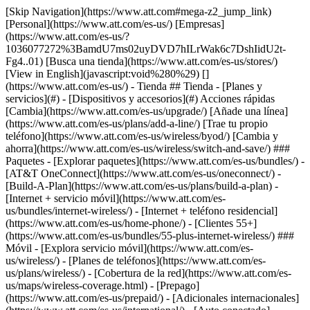
[Skip Navigation](https://www.att.com#mega-z2_jump_link) [Personal](https://www.att.com/es-us/) [Empresas](https://www.att.com/es-us/?1036077272%3BamdU7ms02uyDVD7hILrWak6c7DshIidU2t-Fg4..01) [Busca una tienda](https://www.att.com/es-us/stores/) [View in English](javascript:void%280%29) [](https://www.att.com/es-us/) - Tienda ## Tienda - [Planes y servicios](#) - [Dispositivos y accesorios](#) Acciones rápidas [Cambia](https://www.att.com/es-us/upgrade/) [Añade una línea](https://www.att.com/es-us/plans/add-a-line/) [Trae tu propio teléfono](https://www.att.com/es-us/wireless/byod/) [Cambia y ahorra](https://www.att.com/es-us/wireless/switch-and-save/) ### Paquetes - [Explorar paquetes](https://www.att.com/es-us/bundles/) - [AT&T OneConnect](https://www.att.com/es-us/oneconnect/) - [Build-A-Plan](https://www.att.com/es-us/plans/build-a-plan) - [Internet + servicio móvil](https://www.att.com/es-us/bundles/internet-wireless/) - [Internet + teléfono residencial](https://www.att.com/es-us/home-phone/) - [Clientes 55+](https://www.att.com/es-us/bundles/55-plus-internet-wireless/) ### Móvil - [Explora servicio móvil](https://www.att.com/es-us/wireless/) - [Planes de teléfonos](https://www.att.com/es-us/plans/wireless/) - [Cobertura de la red](https://www.att.com/es-us/maps/wireless-coverage.html) - [Prepago](https://www.att.com/es-us/prepaid/) - [Adicionales internacionales](https://www.att.com/es-us/international/) - [Auto conectado](https://www.att.com/es-us/plans/connected-car/) ### Internet residencial - [Explora internet residencial](https://www.att.com/es-us/internet/) - [Ve la disponibilidad](https://www.att.com/es-us/buy/internet/plans/) - [AT&T Fiber](https://www.att.com/es-us/internet/fiber/) - [AT&T Internet Air](https://www.att.com/es-us/internet/internet-air/) - [Teléfono residencial](https://www.att.com/es-us/home-phone/services/) [__Ahorra a lo grande en todo__ __regreso a clases__ \ Ver ofertas](https://www.att.com/es-us/deals/back-to-school/) Últimas novedades [Samsung Galaxy Z Fold8](https://www.att.com/es-us/buy/phones/samsung-galaxy-z-fold8.html) [iPhone 17 Pro](https://www.att.com/es-us/buy/phones/apple-iphone-17-pro.html) [AirPods Pro 3](https://www.att.com/es-us/buy/accessories/Headphones/apple-airpods-pro-3.html) [Google Pixel 10 Pro](https://www.att.com/es-us/buy/phones/google-pixel-10-pro.html) ### Dispositivos - [Teléfonos](https://www.att.com/es-us/buy/phones/) - [Teléfonos prepagados](https://www.att.com/es-us/buy/prepaid-phones/) - [Tablets](https://www.att.com/es-us/buy/tablets/) - [Relojes inteligentes](https://www.att.com/es-us/buy/wearables/) - [Usado certificado de AT&T](https://www.att.com/es-us/buy/phones/browse/att-certified-preowned) ### Accesorios - [Ver todos los accesorios](https://www.att.com/es-us/accessories/) - [Estuches](https://www.att.com/es-us/buy/accessories/browse/cases/) - [Cargadores](https://www.att.com/es-us/buy/accessories/browse/chargers/) - [Protector para pantalla](https://www.att.com/es-us/buy/accessories/browse/screen-protectors/) - [Audífonos](https://www.att.com/es-us/buy/accessories/browse/headphones/) ### Brands - [Apple](https://www.att.com/es-us/buy/phones/browse/apple/) - [Samsung](https://www.att.com/es-us/buy/phones/browse/samsung/) - [Motorola](https://www.att.com/es-us/buy/phones/browse/motorola/) - [Google](https://www.att.com/es-us/buy/phones/browse/google/) - [Meta](https://www.att.com/es-us/buy/accessories/browse/all/meta/) [__Obtén el nuevo Samsung Galaxy Z Fold8 por $0 con intercambio elegible__ \ Reserva](https://www.att.com/es-us/buy/phones/samsung-galaxy-z-fold8.html) - Ofertas ## Ofertas - [Nuevos y destacados](#) - [Descuentos para clientes](#) Destacados [Ve todas las ofertas](https://www.att.com/es-us/deals/) [Ofertas de servicio móvil](https://www.att.com/es-us/deals/cell-phone-deals/) [Ofertas de internet](https://www.att.com/es-us/deals/internet/) [Ofertas de intercambio](https://www.att.com/es-us/buy/phones/browse/tradeinoffer/) [Sin ofertas de intercambio](https://www.att.com/es-us/buy/phones/browse/nontradeinoffer/) ### Ofertas de tendencia - [Samsung Galaxy](https://www.att.com/es-us/buy/phones/browse/samsung_hasdeals_value_nontradeinoffer_tradeinoffer/) - [Apple iPhone](https://www.att.com/es-us/buy/phones/browse/apple_hasdeals_value_nontradeinoffer_tradeinoffer/) - [Menos de $50](https://www.att.com/es-us/buy/accessories/browse/all/price-range-25-50_price-range-5-25_5-and-under/) - [Ofertas de regreso a clases](https://www.att.com/es-us/deals/back-to-school/) ### Ofertas de dispositivos y accesorios - [Teléfonos](https://www.att.com/es-us/buy/phones/browse/hasdeals_value_nontradeinoffer_tradeinoffer/) - [Teléfonos prepagados](https://www.att.com/es-us/buy/prepaid-phones/browse/hasdeals/) - [Tablets](https://www.att.com/es-us/buy/tablets/browse/hasdeals_nontradeinoffer/) - [Relojes inteligentes](https://www.att.com/es-us/buy/wearables/browse/hasdeals_nontradeinoffer/) - [Ofertas de accesorios](https://www.att.com/es-us/buy/accessories/browse/all/deals/) ### Suscripciones - [AT&T OneConnect](https://www.att.com/es-us/oneconnect/) [__Cámbiate a AT&T y averigua cómo obtener hasta $800 por línea para terminar tu contrato__ \ Compra ahora](https://www.att.com/es-us/buy/phones/) ### Descuentos por ocupación - [Empleados de empresas](https://www.att.com/es-us/verification/signaturehub/#employment) - [Militares y veteranos](https://www.att.com/es-us/offers/discount-program/military-discount/) - [Maestros](https://www.att.com/es-us/offers/discount-program/teacher/) - [Enfermeros y médicos](https://www.att.com/es-us/verification/signaturehub/#medical) - [Personal de emergencias activo](https://www.att.com/es-us/firstnetandfamily/) ### Descuentos por afiliación - [Clientes 55+](https://www.att.com/es-us/verification/signaturehub/#age) - [Personal retirado del servicio de emergencia](https://www.att.com/es-us/offers/discount-program/retired-responders/) - [Trabajadores de sindicatos](https://www.att.com/es-us/offers/discount-program/union-discount/) - [Estudiantes](https://www.att.com/es-us/verification/signaturehub/#student) ### Ahorros para socios - [Descuento con tarjeta de crédito](https://www.att.com/es-us/?1036077272%3BamdU7ms02uyDVD7hIidU2t-FgOyvGkzT7uyJVm497PywgLdW2iYTVis9IZcUaO3.z1) - [Beneficios y más](https://andmorebenefits.att.com/root-discovery) [__Maestros: ahorra hasta $150 por línea y hasta un 20% en planes__ \ Obtén detalles](https://www.att.com/es-us/offers/discount-program/teacher/) - La diferencia de AT&T ## La diferencia de AT&T - [Nuestra ventaja competitiva](#) ### ¿Por qué elegirnos? - [Garantía AT&T](https://www.att.com/es-us/why-att/guarantee/) - [Por qué AT&T](https://www.att.com/es-us/why-att/) - [AT&T vs. T-Mobile y Verizon](https://www.att.com/es-us/wireless/switch-and-save/#compare-us) - [AT&T Fiber vs. Spectrum y Xfinity](https://www.att.com/es-us/internet/fiber/#compare-us) - [Prueba AT&T gratis](https://www.att.com/es-us/wireless/free-trial/) - [Cambia y ahorra](https://www.att.com/es-us/wireless/switch-and-save/) ### Cobertura excepcional - [Mapa de cobertura 5G](https://www.att.com/es-us/maps/wireless-coverage.html) - [Mapa de cobertura de fibra óptica](https://www.att.com/es-us/internet/fiber/coverage-map/) [__La mejor garantía de Estados Unidos__ \ Obtén detalles](https://www.att.com/es-us/why-att/guarantee/) - Ayuda ## Ayuda - [Factura y cuenta](#) - [Móvil](#) - [Internet](#) Acciones rápidas [Ve toda la ayuda](https://www.att.com/es-us/support/) [Ver mi cuenta](https://www.att.com/es-us/acctmgmt/overview) [Centro de pagos](https://www.att.com/es-us/acctmgmt/mypaymentcenter) [Centro de facturación](https://www.att.com/es-us/acctmgmt/billing/mybillingcenter) ### Factura y pagos - [Comprende tu factura](https://www.att.com/es-us/support/my-account/understand-your-bill/) - [Averigua por qué tu factura cambió](https://www.att.com/es-us/support/article/my-account/KM1051879/) - [Configura y administra AutoPay](https://www.att.com/es-us/acctmgmt/mypaymentcenter?intent=MANAGEAUTOPAY) - [Ve las cuotas de los dispositivos](https://www.att.com/es-us/acctmgmt/payment/installmentplandetails) - [Pagar sin iniciar sesión](https://www.att.com/es-us/acctmgmt/fastpmt/fastpay) ### Cuenta - [Cambiar o restablecer contraseña](https://www.att.com/es-us/support/article/my-account/KM1008941/) - [Añade o elimina cuentas](https://www.att.com/es-us/support/article/my-account/KM1008925/) - [Traslada el servicio de internet](https://www.att.com/es-us/help/moving/) - [Ve tus pedidos y reclamaciones](https://www.att.com/es-us/orders/history) - [Más ayuda con la cuenta](https://www.att.com/es-us/support/my-account/) [__La mejor garantía de Estados Unidos__ \ Obtén detalles](https://www.att.com/es-us/why-att/guarantee/) Acciones rápidas [Administrar mi servicio móvil](https://www.att.com/es-us/acctmgmt/mywireless) [Rastrear mi pedido](https://www.att.com/es-us/orders/history) [Añade AT&T International Day Pass](https://www.att.com/es-us/acctmgmt/signin?intent=DEEPLINK&soc=IRRLHDF&level=CAT&source=ILC242589969&wtExtndSource=Megamenu) ### Mi dispositivo - [Verificar mi uso](https://www.att.com/es-us/acctmgmt/usage/mysummary) - [Administra complementos](https://www.att.com/es-us/acctmgmt/wireless/manage-addon) - [Cambiar mi plan](https://www.att.com/es-us/acctmgmt/mywireless/manageplan/) - [Añade una línea](https://www.att.com/es-us/buy/postpaid/?wlsfi=AL) - [Consultar los requisitos de cambio](https://www.att.com/es-us/buy/postpaid/?wlsfi=up) - [Activa un dispositivo móvil](https://www.att.com/es-us/