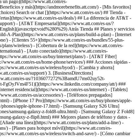
Search or chat [](https://www.att.com/es-us/) ## Tienda -
 ofertas](https://www.att.com/es-us/deals/) ## La diferencia de AT&T -
support/)
- [AT&T Empresarial](https://www.att.com/es-us/?1036077272%3BamdU7ms02uyDVD7hILrWak6c7DshIidU2t-FgO3.41) - [Busca una tienda](https://www.att.com/es-us/stores/) - [View in English](javascript:void%280%29) Atrás Tienda ## Planes y servicios ### Paquetes - [Explorar paquetes](https://www.att.com/es-us/bundles/) - [AT&T OneConnect](https://www.att.com/es-us/oneconnect/) - [Build-A-Plan](https://www.att.com/es-us/plans/build-a-plan) - [Internet + servicio móvil](https://www.att.com/es-us/bundles/internet-wireless/) - [Internet + teléfono residencial](https://www.att.com/es-us/home-phone/) - [Clientes 55+](https://www.att.com/es-us/bundles/55-plus-internet-wireless/) ### Móvil - [Explora servicio móvil](https://www.att.com/es-us/wireless/) - [Planes de teléfonos](https://www.att.com/es-us/plans/wireless/) - [Cobertura de la red](https://www.att.com/es-us/maps/wireless-coverage.html) - [Prepago](https://www.att.com/es-us/prepaid/) - [Adicionales internacionales](https://www.att.com/es-us/international/) - [Auto conectado](https://www.att.com/es-us/plans/connected-car/) ### Internet residencial - [Explora internet residencial](https://www.att.com/es-us/internet/) - [Ve la disponibilidad](https://www.att.com/es-us/buy/internet/plans/) - [AT&T Fiber](https://www.att.com/es-us/internet/fiber/) - [AT&T Internet Air](https://www.att.com/es-us/internet/internet-air/) - [Teléfono residencial](https://www.att.com/es-us/home-phone/services/) ### Acciones rápidas - [Cambia](https://www.att.com/es-us/upgrade/) - [Añade una línea](https://www.att.com/es-us/plans/add-a-line/) - [Trae tu propio teléfono](https://www.att.com/es-us/wireless/byod/) - [Cambia y ahorra](https://www.att.com/es-us/wireless/switch-and-save/) Inicio del contenido principal 1. [Inicio](https://www.att.com/) 2. [Support](https://www.att.com/es-us/support/) 3. [BusinessDirections](https://www.att.com/es-us/support/bdpreae/) * * * * * * ## Explora temas Ayuda del sitio ### ¿Esta información te resultó útil? [](https://www.att.com/es-us/?1036077272%3BamdU7ms02uy52t-FgOyJVm4.m1)[](https://www.facebook.com/ATT)[](https://www.att.com/es-us/?1036077272%3BamdU7ms02uyDVD7hak6WVPzL7tz92t-FgOyJVm4F51)[](https://www.linkedin.com/company/att/) ### Tienda - [Teléfonos móviles](https://www.att.com/es-us/buy/phones/) - [Internet por fibra óptica](https://www.att.com/es-us/internet/fiber/) - [Internet residencial](https://www.att.com/es-us/internet/) - [Tablets](https://www.att.com/es-us/buy/tablets/) - [Relojes inteligentes](https://www.att.com/es-us/buy/wearables/) - [Accesorios inalámbricos](https://www.att.com/es-us/accessories/) - [Teléfonos prepagados](https://www.att.com/es-us/prepaid/) ### Tendencia - [iPhone 17 Pro Max](https://www.att.com/es-us/buy/phones/apple-iphone-17-pro-max.html) - [iPhone 17 Pro](https://www.att.com/es-us/buy/phones/apple-iphone-17-pro.html) - [iPhone Air](https://www.att.com/es-us/buy/phones/apple-iphone-air.html) - [iPhone 17](https://www.att.com/es-us/buy/phones/apple-iphone-17.html) - [Samsung Galaxy S26 Ultra](https://www.att.com/es-us/buy/phones/samsung-galaxy-s26-ultra.html) - [Samsung Galaxy Z Fold8 Ultra](https://www.att.com/es-us/buy/phones/samsung-galaxy-z-fold8-ultra.html) - [Samsung Galaxy Z Fold8](https://www.att.com/es-us/buy/phones/samsung-galaxy-z-fold8.html) - [Samsung Galaxy Z Flip8](https://www.att.com/es-us/buy/phones/samsung-galaxy-z-flip8.html) ### Mejores planes de teléfono y datos - [Planes de telefonía ilimitada](https://www.att.com/es-us/plans/wireless/) - [Planes internacionales](https://www.att.com/es-us/international/) - [Añade una línea](https://www.att.com/es-us/plans/add-a-line/) - [Cambia](https://www.att.com/es-us/plans/phone-upgrade/) - [Planes de datos para tablet](https://www.att.com/es-us/plans/tablet-ipad-data-plans/) - [Planes para hotspot móvil](https://www.att.com/es-us/plans/tethering/) - [Next Up Anytime](https://www.att.com/es-us/plans/next-up-anytime/) ### Cámbiate a AT&T - [Cámbiate a AT&T](https://www.att.com/es-us/wireless/switch-and-save/) - [Cómo cambiar de compañía telefónica](https://www.att.com/es-us/wireless/how-to-switch-phone-carrier/) - [Prueba de velocidad de Internet](https://www.att.com/es-us/support/speedtest/) - [Trae tu propio dispositivo](https://www.att.com/es-us/wireless/byod/) - [Intercambio de teléfonos móviles](https://www.att.com/es-us/?1036077272%3BamdU7ms02uyU7tzvGkch2tzUV_6CgZUF91) - [Traspasa tu servicio de internet](https://www.att.com/es-us/moving/) ### Ofertas destacadas - [Ofertas y promociones de AT&T](https://www.att.com/es-us/deals/) - [Ofertas de teléfonos móviles](https://www.att.com/es-us/deals/cell-phone-deals/) - [Ofertas de iPhone](https://www.att.com/es-us/deals/iphone-deals/) - [Ofertas de Samsung](https://www.att.com/es-us/buy/phones/browse/samsung_hasdeals/) - [Ofertas de paquetes de telefonía e internet](https://www.att.com/es-us/bundles/internet-wireless/) - [Descuento con tarjeta de crédito](https://www.att.com/es-us/?1036077272%3BamdU7ms02uyDVD7hIidU2t-FgOyvGkzT7uyJVm497PywgLdW2iYTVis9IZcUaO3.z1) - [Ofertas de teléfonos gratis para clientes nuevos](https://www.att.com/es-us/buy/phones/browse/free/) - [Ofertas sin intercambio](https://www.att.com/es-us/buy/phones/browse/nontradeinoffer/) ### Ve teléfonos móviles por marca - [Nuevos iPhones de Apple](https://www.att.com/es-us/buy/phones/browse/apple/) - [Teléfonos Samsung Galaxy nuevos](https://www.att.com/es-us/buy/phones/browse/samsung/) - [Teléfonos Google Pixel nuevos](https://www.att.com/es-us/buy/phones/browse/google/) - [Teléfonos Motorola Moto nuevos](https://www.att.com/es-us/buy/phones/browse/motorola/) - [Teléfonos Sonim nuevos](https://www.att.com/es-us/buy/phones/browse/sonim/) ### Tablets y relojes - [Nuevo Apple iPad](https://www.att.com/es-us/buy/tablets/browse/apple/) - [Nuevo Samsung Galaxy Tab](https://www.att.com/es-us/buy/tablets/browse/samsung/) - [Nuevo Apple Watch](https://www.att.com/es-us/buy/wearables/browse/apple/) - [Nuevo Samsung Galaxy Watch](https://www.att.com/es-us/buy/wearables/browse/samsung/) - [Nuevo Google Pixel Watch](https://www.att.com/es-us/buy/wearables/browse/google/) - [Nuevo reloj inteligente para niños](https://www.att.com/es-us/buy/wearables/att-amigo-jr-watch.html) ### Accesorios por marca - [Accesorios Apple](https://www.att.com/es-us/buy/accessories/browse/all/apple/) - [Accesorios de AT&T](https://www.att.com/es-us/buy/accessories/browse/all/att/) - [Accesorios de Samsung](https://www.att.com/es-us/buy/accessories/browse/all/samsung/) - [Estuches para teléfonos Otterbox](https://www.att.com/es-us/buy/accessories/browse/cases/otterbox/) - [Audífonos Beats](https://www.att.com/es-us/buy/accessories/browse/headphones/beats/) ### Recursos - [Combina internet y servicio móvil](https://www.att.com/es-us/bundles/) - [¿Qué es Internet Air?](https://www.att.com/es-us/internet/what-is-internet-air/) - [Cómo usar tu teléfono cuando viajas al exterior](https://www.att.com/es-us/wireless/how-to-use-your-cell-phone-internationally/) - [¿Qué es internet por fibra óptica?](https://www.att.com/es-us/internet/what-is-fiber-internet/) - [¿Qué es una eSIM?](https://www.att.com/es-us/wireless/what-is-esim/) - [Devolver o cambiar tu dispositivo móvil](https://www.att.com/es-us/wireless/return-policy/) - [¿Qué es Wi-Fi?](https://www.att.com/es-us/blog/what-is-wifi/) ### AT&T - [Busca una tienda](https://www.att.com/es-us/stores/) - [Sala de prensa](https://www.att.com/es-us/sdabout/?source=EB00CO0000000000L&wtExtndSource=footer) - [Inversionistas](https://www.att.com/es-us/?1036077272%3BamdU7ms02uywgLGc7DdF7LshIidU2t-Fg4..21) - [Responsabilidad corporativa](https://www.att.com/es-us/?1036077272%3BamdU7ms02uyWVi-UIkchIkqwgPcUeO6JVm4hIZy92N..q1) - [Empleo](https://www.att.jobs/) - [Ayuda e información](https://www.att.com/es-us/support/) - [Garantía AT&T](https://www.att.com/es-us/why-att/guarantee/) - [Archivos legibles por máquina de Datos sobre Broadband](https://www.att.com/es-us/broadbandlabels/broadband-facts-machine-readable-plans/) - [Código para compartir pantalla](#) * * * - [Blog Techbuzz](https://www.att.com/es-us/blog/) - [Comentarios](#) - [Correo electrónico de AT&T GRATIS con 1 TB de almacenamiento](https://www.att.com/es-us/partners/currently/email-sign-up/?source=EnEmail2020000BDL&wtExtndSource=myattglobalfooter) - [LLM](https://www.att.com/es-us/llms.txt) * * * - [Mapa del sitio](https://www.att.com/es-us/sitemap/) - [Mapas de cobertura](https://www.att.com/es-us/maps/wireless-coverage.html) - [Términos de uso](https://www.att.com/es-us/legal/terms.attWebsiteTermsOfUse.html) - [Accesibilidad](https://www.att.com/es-us/sdabout/sites/accessibility) - [Detalles de banda ancha](https://www.att.com/es-us/sdabout/sites/broadband) - [Centro de políticas legales](https://www.att.com/es-us/legal/legal-policy-center.html) - [Opciones de publicidad](https://www.att.com/es-us/sdabout/privacy/privacy-notice.html#choice) - [Centro de privacidad](https://www.att.com/es-us/sdabout/privacy.html) - [Tus opciones de privacidad](https://www.att.com/es-us/sdabout/privacy/choices-and-controls.html) - [Aviso de privacidad sobre salud](https://www.att.com/es-us/sdabout/privacy/StateLawApproach/washington-health-privacy-notice.html) - [Seguridad cibernética](https://www.att.com/es-us/sdabout/pages/cyberaware) - [Archivos públicos de la FCC](https://www.att.com/es-us/?1036077272%3BamdU7ms02uyNVkqTak-takjc7u6tIZshGZyZ2Z-JItjc2iYugZGwgPKFMbv6Mbv62kzUqL49VOHZGiqWG4..j1) © 2026 AT&T Intellectual Property. Todos los derechos reservados. We use [cookies](https://about.att.com/privacy/full_privacy_policy/cookies.html) to help enhance your experience on our site and for analytics. We also may use cookies for marketing purposes. You can manage your preferences and opt out of the sharing for targeted advertising and sales of cookie data. Learn more about our approach to privacy at [att.com/privacy](https://att.com/privacy). Manage your