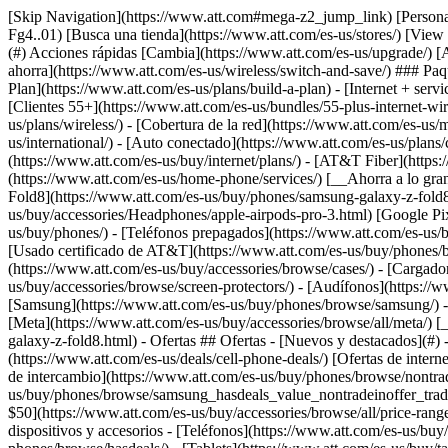
[Skip Navigation](https://www.att.com#mega-z2_jump_link) [Personal](https://www.att.com/es-us/) [Empresas](https://www.att.com/es-us/?1036077272%3BamdU7ms02uyDVD7hILrWak6c7DshIidU2t-Fg4..01) [Busca una tienda](https://www.att.com/es-us/stores/) [View in English](javascript:void%280%29) [](https://www.att.com/es-us/) - Tienda ## Tienda - [Planes y servicios](#) - [Dispositivos y accesorios](#) Acciones rápidas [Cambia](https://www.att.com/es-us/upgrade/) [Añade una línea](https://www.att.com/es-us/plans/add-a-line/) [Trae tu propio teléfono](https://www.att.com/es-us/wireless/byod/) [Cambia y ahorra](https://www.att.com/es-us/wireless/switch-and-save/) ### Paquetes - [Explorar paquetes](https://www.att.com/es-us/bundles/) - [AT&T OneConnect](https://www.att.com/es-us/oneconnect/) - [Build-A-Plan](https://www.att.com/es-us/plans/build-a-plan) - [Internet + servicio móvil](https://www.att.com/es-us/bundles/internet-wireless/) - [Internet + teléfono residencial](https://www.att.com/es-us/home-phone/) - [Clientes 55+](https://www.att.com/es-us/bundles/55-plus-internet-wireless/) ### Móvil - [Explora servicio móvil](https://www.att.com/es-us/wireless/) - [Planes de teléfonos](https://www.att.com/es-us/plans/wireless/) - [Cobertura de la red](https://www.att.com/es-us/maps/wireless-coverage.html) - [Prepago](https://www.att.com/es-us/prepaid/) - [Adicionales internacionales](https://www.att.com/es-us/international/) - [Auto conectado](https://www.att.com/es-us/plans/connected-car/) ### Internet residencial - [Explora internet residencial](https://www.att.com/es-us/internet/) - [Ve la disponibilidad](https://www.att.com/es-us/buy/internet/plans/) - [AT&T Fiber](https://www.att.com/es-us/internet/fiber/) - [AT&T Internet Air](https://www.att.com/es-us/internet/internet-air/) - [Teléfono residencial](https://www.att.com/es-us/home-phone/services/) [__Ahorra a lo grande en todo__ __regreso a clases__ \ Ver ofertas](https://www.att.com/es-us/deals/back-to-school/) Últimas novedades [Samsung Galaxy Z Fold8](https://www.att.com/es-us/buy/phones/samsung-galaxy-z-fold8.html) [iPhone 17 Pro](https://www.att.com/es-us/buy/phones/apple-iphone-17-pro.html) [AirPods Pro 3](https://www.att.com/es-us/buy/accessories/Headphones/apple-airpods-pro-3.html) [Google Pixel 10 Pro](https://www.att.com/es-us/buy/phones/google-pixel-10-pro.html) ### Dispositivos - [Teléfonos](https://www.att.com/es-us/buy/phones/) - [Teléfonos prepagados](https://www.att.com/es-us/buy/prepaid-phones/) - [Tablets](https://www.att.com/es-us/buy/tablets/) - [Relojes inteligentes](https://www.att.com/es-us/buy/wearables/) - [Usado certificado de AT&T](https://www.att.com/es-us/buy/phones/browse/att-certified-preowned) ### Accesorios - [Ver todos los accesorios](https://www.att.com/es-us/accessories/) - [Estuches](https://www.att.com/es-us/buy/accessories/browse/cases/) - [Cargadores](https://www.att.com/es-us/buy/accessories/browse/chargers/) - [Protector para pantalla](https://www.att.com/es-us/buy/accessories/browse/screen-protectors/) - [Audífonos](https://www.att.com/es-us/buy/accessories/browse/headphones/) ### Brands - [Apple](https://www.att.com/es-us/buy/phones/browse/apple/) - [Samsung](https://www.att.com/es-us/buy/phones/browse/samsung/) - [Motorola