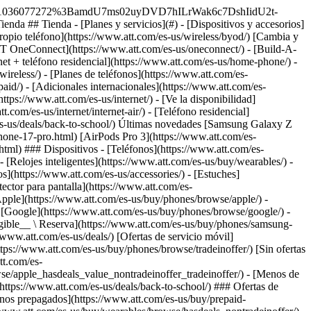
qué elegirnos? - [Garantía AT&T](https://www.att.com/es-us/why-att/guarantee/) - [Por qué AT&T](https://www.att.com/es-us/why-att/) - [AT&T vs. T-Mobile y Verizon](https://www.att.com/es-us/wireless/switch-and-save/#compare-us) - [AT&T Fiber vs. Spectrum y Xfinity](https://www.att.com/es-us/internet/fiber/#compare-us) - [Prueba AT&T gratis](https://www.att.com/es-us/wireless/free-trial/) - [Cambia y ahorra](https://www.att.com/es-us/wireless/switch-and-save/) ### Cobertura excepcional - [Mapa de cobertura 5G](https://www.att.com/es-us/maps/wireless-coverage.html) - [Mapa de cobertura de fibra óptica](https://www.att.com/es-us/internet/fiber/coverage-map/) [__La mejor garantía de Estados Unidos__ \ Obtén detalles](https://www.att.com/es-us/why-att/guarantee/) - Ayuda ## Ayuda - [Factura y cuenta](#) - [Móvil](#) - [Internet](#) Acciones rápidas [Ve toda la ayuda](https://www.att.com/es-us/support/) [Ver mi cuenta](https://www.att.com/es-us/acctmgmt/overview) [Centro de pagos](https://www.att.com/es-us/acctmgmt/mypaymentcenter) [Centro de facturación](https://www.att.com/es-us/acctmgmt/billing/mybillingcenter) ### Factura y pagos - [Comprende tu factura](https://www.att.com/es-us/support/my-account/understand-your-bill/) - [Averigua por qué tu factura cambió](https://www.att.com/es-us/support/article/my-account/KM1051879/) - [Configura y administra AutoPay](https://www.att.com/es-us/acctmgmt/mypaymentcenter?intent=MANAGEAUTOPAY) - [Ve las cuotas de los dispositivos](https://www.att.com/es-us/acctmgmt/payment/installmentplandetails) - [Pagar sin iniciar sesión](https://www.att.com/es-us/acctmgmt/fastpmt/fastpay) ### Cuenta - [Cambiar o restablecer contraseña](https://www.att.com/es-us/support/article/my-account/KM1008941/) - [Añade o elimina cuentas](https://www.att.com/es-us/support/article/my-account/KM1008925/) - [Traslada el servicio de internet](https://www.att.com/es-us/help/moving/) - [Ve tus pedidos y reclamaciones](https://www.att.com/es-us/orders/history) - [Más ayuda con la cuenta](https://www.att.com/es-us/support/my-account/) [__La mejor garantía de Estados Unidos__ \ Obtén detalles](https://www.att.com/es-us/why-att/guarantee/) Acciones rápidas [Administrar mi servicio móvil](https://www.att.com/es-us/acctmgmt/mywireless) [Rastrear mi pedido](https://www.att.com/es-us/orders/history) [Añade AT&T International Day Pass](https://www.att.com/es-us/acctmgmt/signin?intent=DEEPLINK&soc=IRRLHDF&level=CAT&source=ILC242589969&wtExtndSource=Megamenu) ### Mi dispositivo - [Verificar mi uso](https://www.att.com/es-us/acctmgmt/usage/mysummary) - [Administra complementos](https://www.att.com/es-us/acctmgmt/wireless/manage-addon) - [Cambiar mi plan](https://www.att.com/es-us/acctmgmt/mywireless/manageplan/) - [Añade una línea](https://www.att.com/es-us/buy/postpaid/?wlsfi=AL) - [Consultar los requisitos de cambio](https://www.att.com/es-us/buy/postpaid/?wlsfi=up) - [Activa un dispositivo móvil](https://www.att.com/es-us/