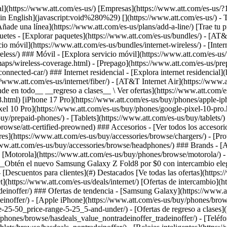
](https://www.att.com/es-us/buy/phones/browse/motorola/) - [Google](https://www.att.com/es-us/buy/phones/browse/google/) - [Meta](https://www.att.com/es-us/buy/accessories/browse/all/meta/) [__Obtén el nuevo Samsung Galaxy Z Fold8 por $0 con intercambio elegible__ \ Reserva](https://www.att.com/es-us/buy/phones/samsung-galaxy-z-fold8.html) - Ofertas ## Ofertas - [Nuevos y destacados](#) - [Descuentos para clientes](#) Destacados [Ve todas las ofertas](https://www.att.com/es-us/deals/) [Ofertas de servicio móvil](https://www.att.com/es-us/deals/cell-phone-deals/) [Ofertas de internet](https://www.att.com/es-us/deals/internet/) [Ofertas de intercambio](https://www.att.com/es-us/buy/phones/browse/tradeinoffer/) [Sin ofertas de intercambio](https://www.att.com/es-us/buy/phones/browse/nontradeinoffer/) ### Ofertas de tendencia - [Samsung Galaxy](https://www.att.com/es-us/buy/phones/browse/samsung_hasdeals_value_nontradeinoffer_tradeinoffer/) - [Apple iPhone](https://www.att.com/es-us/buy/phones/browse/apple_hasdeals_value_nontradeinoffer_tradeinoffer/) - [Menos de $50](https://www.att.com/es-us/buy/accessories/browse/all/price-range-25-50_price-range-5-25_5-and-under/) - [Ofertas de regreso a clases](https://www.att.com/es-us/deals/back-to-school/) ### Ofertas de dispositivos y accesorios - [Teléfonos](https://www.att.com/es-us/buy/phones/browse/hasdeals_value_nontradeinoffer_tradeinoffer/) - [Teléfonos prepagados](https://www.att.com/es-us/buy/prepaid-phones/browse/hasdeals/) - [Tablets](https://www.att.com/es-us/buy/tablets/browse/hasdeals_nontradeinoffer/) - [Relojes inteligentes](https://www.att.com/es-us/buy/wearables/browse/hasdeals_nontradeinoffer/) - [Ofertas de accesorios](https://www.att.com/es-us/buy/accessories/browse/all/deals/) ### Suscripciones - [AT&T OneConnect](https://www.att.com/es-us/oneconnect/) [__Cámbiate a AT&T y averigua cómo obtener hasta $800 por línea para terminar tu contrato__ \ Compra ahora](https://www.att.com/es-us/buy/phones/) ### Descuentos por ocupación - [Empleados de empresas](https://www.att.com/es-us/verification/signaturehub/#employment) - [Militares y veteranos](https://www.att.com/es-us/offers/discount-program/military-discount/) - [Maestros](https://www.att.com/es-us/offers/discount-program/teacher/) - [Enfermeros y médicos](https://www.att.com/es-us/verification/signaturehub/#medical) - [Personal de emergencias activo](https://www.att.com/es-us/firstnetandfamily/) ### Descuentos por afiliación - [Clientes 55+](https://www.att.com/es-us/verification/signaturehub/#age) - [Personal retirado del servicio de emergencia](https://www.att.com/es-us/offers/discount-program/retired-responders/) - [Trabajadores de sindicatos](https://www.att.com/es-us/offers/discount-program/union-discount/) - [Estudiantes](https://www.att.com/es-us/verification/signaturehub/#student) ### Ahorros para socios - [Descuento con tarjeta de crédito](https://www.att.com/es-us/?1036077272%3BamdU7ms02uyDVD7hIidU2t-FgOyvGkzT7uyJVm497PywgLdW2iYTVis9IZcUaO3.z1) - [Beneficios y más](https://andmorebenefits.att.com/root-discovery) [__Maestros: ahorra hasta $150 por línea y hasta un 20% en planes__ \ Obtén detalles](https://www.att.com/es-us/offers/discount-program/teacher/) - La diferencia de AT&T ## La diferencia de AT&T - [Nuestra ventaja competitiva](#) ### ¿Por 