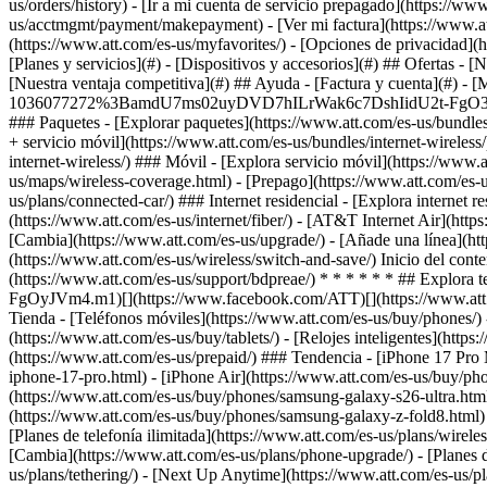
[Planes y servicios](#) - [Dispositivos y accesorios](#) ## Ofertas - 
[Nuestra ventaja competitiva](#) ## Ayuda - [Factura y cuenta](#) - [M