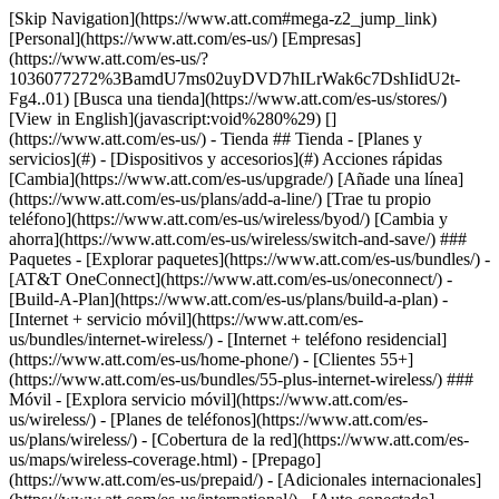
[Skip Navigation](https://www.att.com#mega-z2_jump_link) [Personal](https://www.att.com/es-us/) [Empresas](https://www.att.com/es-us/?1036077272%3BamdU7ms02uyDVD7hILrWak6c7DshIidU2t-Fg4..01) [Busca una tienda](https://www.att.com/es-us/stores/) [View in English](javascript:void%280%29) [](https://www.att.com/es-us/) - Tienda ## Tienda - [Planes y servicios](#) - [Dispositivos y accesorios](#) Acciones rápidas [Cambia](https://www.att.com/es-us/upgrade/) [Añade una línea](https://www.att.com/es-us/plans/add-a-line/) [Trae tu propio teléfono](https://www.att.com/es-us/wireless/byod/) [Cambia y ahorra](https://www.att.com/es-us/wireless/switch-and-save/) ### Paquetes - [Explorar paquetes](https://www.att.com/es-us/bundles/) - [AT&T OneConnect](https://www.att.com/es-us/oneconnect/) - [Build-A-Plan](https://www.att.com/es-us/plans/build-a-plan) - [Internet + servicio móvil](https://www.att.com/es-us/bundles/internet-wireless/) - [Internet + teléfono residencial](https://www.att.com/es-us/home-phone/) - [Clientes 55+](https://www.att.com/es-us/bundles/55-plus-internet-wireless/) ### Móvil - [Explora servicio móvil](https://www.att.com/es-us/wireless/) - [Planes de teléfonos](https://www.att.com/es-us/plans/wireless/) - [Cobertura de la red](https://www.att.com/es-us/maps/wireless-coverage.html) - [Prepago](https://www.att.com/es-us/prepaid/) - [Adicionales internacionales](https://www.att.com/es-us/international/) - [Auto conectado](https://www.att.com/es-us/plans/connected-car/) ### Internet residencial - [Explora internet residencial](https://www.att.com/es-us/internet/) - [Ve la disponibilidad](https://www.att.com/es-us/buy/internet/plans/) - [AT&T Fiber](https://www.att.com/es-us/internet/fiber/) - [AT&T Internet Air](https://www.att.com/es-us/internet/internet-air/) - [Teléfono residencial](https://www.att.com/es-us/home-phone/services/) [__Ahorra a lo grande en todo__ __regreso a clases__ \ Ver ofertas](https://www.att.com/es-us/deals/back-to-school/) Últimas novedades [Samsung Galaxy Z Fold8](https://www.att.com/es-us/buy/phones/samsung-galaxy-z-fold8.html) [iPhone 17 Pro](https://www.att.com/es-us/buy/phones/apple-iphone-17-pro.html) [AirPods Pro 3](https://www.att.com/es-us/buy/accessories/Headphones/apple-airpods-pro-3.html) [Google Pixel 10 Pro](https://www.att.com/es-us/buy/phones/google-pixel-10-pro.html) ### Dispositivos - [Teléfonos](https://www.att.com/es-us/buy/phones/) - [Teléfonos prepagados](https://www.att.com/es-us/buy/prepaid-phones/) - [Tablets](https://www.att.com/es-us/buy/tablets/) - [Relojes inteligentes](https://www.att.com/es-us/buy/wearables/) - [Usado certificado de AT&T](https://www.att.com/es-us/buy/phones/browse/att-certified-preowned) ### Accesorios - [Ver todos los accesorios](https://www.att.com/es-us/accessories/) - [Estuches](https://www.att.com/es-us/buy/accessories/browse/cases/) - [Cargadores](https://www.att.com/es-us/buy/accessories/browse/chargers/) - [Protector para pantalla](https://www.att.com/es-us/buy/accessories/browse/screen-protectors/) - [Audífonos](https://www.att.com/es-us/buy/accessories/browse/headphones/) ### Brands - [Apple](https://www.att.com/es-us/buy/phones/browse/apple/) - [Samsung](https://www.att.com/es-us/buy/phones/browse/samsung/) - [Motorola](https://www.att.com/es-us/buy/phones/browse/motorola/) - [Google](https://www.att.com/es-us/buy/phones/browse/google/) - [Meta](https://www.att.com/es-us/buy/accessories/browse/all/meta/) [__Obtén el nuevo Samsung Galaxy Z Fold8 por $0 con intercambio elegible__ \ Reserva](https://www.att.com/es-us/buy/phones/samsung-galaxy-z-fold8.html) - Ofertas ## Ofertas - [Nuevos y destacados](#) - [Descuentos para clientes](#) Destacados [Ve todas las ofertas](https://www.att.com/es-us/deals/) [Ofertas de servicio móvil](https://www.att.com/es-us/deals/cell-phone-deals/) [Ofertas de internet](https://www.att.com/es-us/deals/internet/) [Ofertas de intercambio](https://www.att.com/es-us/buy/phones/browse/tradeinoffer/) [Sin ofertas de intercambio](https://www.att.com/es-us/buy/phones/browse/nontradeinoffer/) ### Ofertas de tendencia - [Samsung Galaxy](https://www.att.com/es-us/buy/phones/browse/samsung_hasdeals_value_nontradeinoffer_tradeinoffer/) - [Apple iPhone](https://www.att.com/es-us/buy/phones/browse/apple_hasdeals_value_nontradeinoffer_tradeinoffer/) - [Menos de $50](https://www.att.com/es-us/buy/accessories/browse/all/price-range-25-50_price-range-5-25_5-and-under/) - [Ofertas de regreso a clases](https://www.att.com/es-us/deals/back-to-school/) ### Ofertas de dispositivos y accesorios - [Teléfonos](https://www.att.com/es-us/buy/phones/browse/hasdeals_value_nontradeinoffer_tradeinoffer/) - [Teléfonos prepagados](https://www.att.com/es-us/buy/prepaid-phones/browse/hasdeals/) - [Tablets](https://www.att.com/es-us/buy/tablets/browse/hasdeals_nontradeinoffer/) - [Relojes inteligentes](https://www.att.com/es-us/buy/wearables/browse/hasdeals_nontradeinoffer/) - [Ofertas de accesorios](https://www.att.com/es-us/buy/accessories/browse/all/deals/) ### Suscripciones - [AT&T OneConnect](https://www.att.com/es-us/oneconnect/) [__Cámbiate a AT&T y averigua cómo obtener hasta $800 por línea para terminar tu contrato__ \ Compra ahora](https://www.att.com/es-us/buy/phones/) ### Descuentos por ocupación - [Empleados de empresas](https://www.att.com/es-us/verification/signaturehub/#employment) - [Militares y veteranos](https://www.att.com/es-us/offers/discount-program/military-discount/) - [Maestros](https://www.att.com/es-us/offers/discount-program/teacher/) - [Enfermeros y médicos](https://www.att.com/es-us/verification/signaturehub/#medical) - [Personal de emergencias activo](https://www.att.com/es-us/firstnetandfamily/) ### Descuentos por afiliación - [Clientes 55+](https://www.att.com/es-us/verification/signaturehub/#age) - [Personal retirado del servicio de emergencia](https://www.att.com/es-us/offers/discount-program/retired-responders/) - [Trabajadores de sindicatos](https://www.att.com/es-us/offers/discount-program/union-discount/) - [Estudiantes](https://www.att.com/es-us/verification/signaturehub/#student) ### Ahorros para socios - [Descuento con tarjeta de crédito](https://www.att.com/es-us/?1036077272%3BamdU7ms02uyDVD7hIidU2t-FgOyvGkzT7uyJVm497PywgLdW2iYTVis9IZcUaO3.z1) - [Beneficios y más](https://andmorebenefits.att.com/root-discovery) [__Maestros: ahorra hasta $150 por línea y hasta un 20% en planes__ \ Obtén detalles](https://www.att.com/es-us/offers/discount-program/teacher/) - La diferencia de AT&T ## La diferencia de AT&T - [Nuestra ventaja competitiva](#) ### ¿Por qué elegirnos? - [Garantía AT&T](https://www.att.com/es-us/why-att/guarantee/) - [Por qué AT&T](https://www.att.com/es-us/why-att/) - [AT&T vs. T-Mobile y Verizon](https://www.att.com/es-us/wireless/switch-and-save/#compare-us) - [AT&T Fiber vs. Spectrum y Xfinity](https://www.att.com/es-us/internet/fiber/#compare-us) - [Prueba AT&T gratis](https://www.att.com/es-us/wireless/free-trial/) - [Cambia y ahorra](https://www.att.com/es-us/wireless/switch-and-save/) ### Cobertura excepcional - [Mapa de cobertura 5G](https://www.att.com/es-us/maps/wireless-coverage.html) - [Mapa de cobertura de fibra óptica](https://www.att.com/es-us/internet/fiber/coverage-map/) [__La mejor garantía de Estados Unidos__ \ Obtén detalles](https://www.att.com/es-us/why-att/guarantee/) - Ayuda ## Ayuda - [Factura y cuenta](#) - [Móvil](#) - [Internet](#) Acciones rápidas [Ve toda la ayuda](https://www.att.com/es-us/support/) [Ver mi cuenta](https://www.att.com/es-us/acctmgmt/overview) [Centro de pagos](https://www.att.com/es-us/acctmgmt/mypaymentcenter) [Centro de facturación](https://www.att.com/es-us/acctmgmt/billing/mybillingcenter) ### Factura y pagos - [Comprende tu factura](https://www.att.com/es-us/support/my-account/understand-your-bill/) - [Averigua por qué tu factura cambió](https://www.att.com/es-us/support/article/my-account/KM1051879/) - [Configura y administra AutoPay](https://www.att.com/es-us/acctmgmt/mypaymentcenter?intent=MANAGEAUTOPAY) - [Ve las cuotas de los dispositivos](https://www.att.com/es-us/acctmgmt/payment/installmentplandetails) - [Pagar sin iniciar sesión](https://www.att.com/es-us/acctmgmt/fastpmt/fastpay) ### Cuenta - [Cambiar o restablecer contraseña](https://www.att.com/es-us/support/article/my-account/KM1008941/) - [Añade o elimina cuentas](https://www.att.com/es-us/support/article/my-account/KM1008925/) - [Traslada el servicio de internet](https://www.att.com/es-us/help/moving/) - [Ve tus pedidos y reclamaciones](https://www.att.com/es-us/orders/history) - [Más ayuda con la cuenta](https://www.att.com/es-us/support/my-account/) [__La mejor garantía de Estados Unidos__ \ Obtén detalles](https://www.att.com/es-us/why-att/guarantee/) Acciones rápidas [Administrar mi servicio móvil](https://www.att.com/es-us/acctmgmt/mywireless) [Rastrear mi pedido](https://www.att.com/es-us/orders/history) [Añade AT&T International Day Pass](https://www.att.com/es-us/acctmgmt/signin?intent=DEEPLINK&soc=IRRLHDF&level=CAT&source=ILC242589969&wtExtndSource=Megamenu) ### Mi dispositivo - [Verificar mi uso](https://www.att.com/es-us/acctmgmt/usage/mysummary) - [Administra complementos](https://www.att.com/es-us/acctmgmt/wireless/manage-addon) - [Cambiar mi plan](https://www.att.com/es-us/acctmgmt/mywireless/manageplan/) - [Añade una línea](https://www.att.com/es-us/buy/postpaid/?wlsfi=AL) - [Consultar los requisitos de cambio](https://www.att.com/es-us/buy/postpaid/?wlsfi=up) - [Activa un dispositivo móvil](https://www.att.com/es-us/