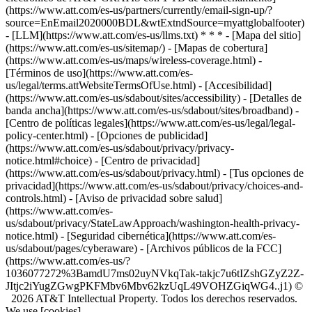
(https://www.att.com/es-us/partners/currently/email-sign-up/?
source=EnEmail2020000BDL&wtExtndSource=myattglobalfooter)
- [LLM](https://www.att.com/es-us/llms.txt) * * * - [Mapa del sitio]
(https://www.att.com/es-us/sitemap/) - [Mapas de cobertura]
(https://www.att.com/es-us/maps/wireless-coverage.html) -
[Términos de uso](https://www.att.com/es-
us/legal/terms.attWebsiteTermsOfUse.html) - [Accesibilidad]
(https://www.att.com/es-us/sdabout/sites/accessibility) - [Detalles de
banda ancha](https://www.att.com/es-us/sdabout/sites/broadband) -
[Centro de políticas legales](https://www.att.com/es-us/legal/legal-
policy-center.html) - [Opciones de publicidad]
(https://www.att.com/es-us/sdabout/privacy/privacy-
notice.html#choice) - [Centro de privacidad]
(https://www.att.com/es-us/sdabout/privacy.html) - [Tus opciones de
privacidad](https://www.att.com/es-us/sdabout/privacy/choices-and-
controls.html) - [Aviso de privacidad sobre salud]
(https://www.att.com/es-
us/sdabout/privacy/StateLawApproach/washington-health-privacy-
notice.html) - [Seguridad cibernética](https://www.att.com/es-
us/sdabout/pages/cyberaware) - [Archivos públicos de la FCC]
(https://www.att.com/es-us/?
1036077272%3BamdU7ms02uyNVkqTak-takjc7u6tIZshGZyZ2Z-
JItjc2iYugZGwgPKFMbv6Mbv62kzUqL49VOHZGiqWG4..j1) ©
2026 AT&T Intellectual Property. Todos los derechos reservados.
We use [cookies]