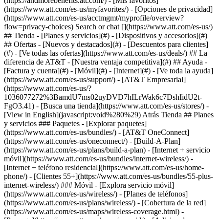
Search or chat [](https://www.att.com/es-us/)
## Tienda - [Planes y servicios](#) - [Dispositivos y accesorios](#)
## Ofertas - [Nuevos y destacados](#) - [Descuentos para clientes]
(#) - [Ve todas las ofertas](https://www.att.com/es-us/deals/) ## La
diferencia de AT&T - [Nuestra ventaja competitiva](#) ## Ayuda -
[Factura y cuenta](#) - [Móvil](#) - [Internet](#) - [Ve toda la ayuda]
(https://www.att.com/es-us/support/)
- [AT&T Empresarial]
(https://www.att.com/es-us/?
1036077272%3BamdU7ms02uyDVD7hILrWak6c7DshIidU2t-
FgO3.41) - [Busca una tienda](https://www.att.com/es-us/stores/) -
[View in English](javascript:void%280%29) Atrás Tienda ## Planes
y servicios ### Paquetes - [Explorar paquetes]
(https://www.att.com/es-us/bundles/) - [AT&T OneConnect]
(https://www.att.com/es-us/oneconnect/) - [Build-A-Plan]
(https://www.att.com/es-us/plans/build-a-plan) - [Internet + servicio
móvil](https://www.att.com/es-us/bundles/internet-wireless/) -
[Internet + teléfono residencial](https://www.att.com/es-us/home-
phone/) - [Clientes 55+](https://www.att.com/es-us/bundles/55-plus-
internet-wireless/) ### Móvil - [Explora servicio móvil]
(https://www.att.com/es-us/wireless/) - [Planes de teléfonos]
(https://www.att.com/es-us/plans/wireless/) - [Cobertura de la red]
(https://www.att.com/es-us/maps/wireless-coverage.html) -