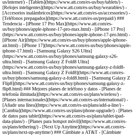
us/internet/) - [Tablets](https://www.att.com/es-us/buy/tablets/) -
[Relojes inteligentes](https://www.att.com/es-us/buy/wearables/) -
[Accesorios inalámbricos](https://www.att.com/es-us/accessories/) -
[Teléfonos prepagados](https://www.att.com/es-us/prepaid/) ###
Tendencia - [iPhone 17 Pro Max](https://www.att.com/es-
us/buy/phones/apple-iphone-17-pro-max.html) - [iPhone 17 Pro]
(https://www.att.com/es-us/buy/phones/apple-iphone-17-pro.html) -
[iPhone Air](https://www.att.com/es-us/buy/phones/apple-iphone-
air.html) - [iPhone 17](https://www.att.com/es-us/buy/phones/apple-
iphone-17.html) - [Samsung Galaxy S26 Ultra]
(https://www.att.com/es-us/buy/phones/samsung-galaxy-s26-
ultra.html) - [Samsung Galaxy Z Fold8 Ultra]
(https://www.att.com/es-us/buy/phones/samsung-galaxy-z-fold8-
ultra.html) - [Samsung Galaxy Z Fold8](https://www.att.com/es-
us/buy/phones/samsung-galaxy-z-fold8.html) - [Samsung Galaxy Z
Flip8](https://www.att.com/es-us/buy/phones/samsung-galaxy-z-
flip8.html) ### Mejores planes de teléfono y datos - [Planes de
telefonía ilimitada](https://www.att.com/es-us/plans/wireless/) -
[Planes internacionales](https://www.att.com/es-us/international/) -
[Añade una línea](https://www.att.com/es-us/plans/add-a-line/) -
[Cambia](https://www.att.com/es-us/plans/phone-upgrade/) - [Planes
de datos para tablet](https://www.att.com/es-us/plans/tablet-ipad-
data-plans/) - [Planes para hotspot móvil](https://www.att.com/es-
us/plans/tethering/) - [Next Up Anytime](https://www.att.com/es-
us/plans/next-up-anytime/) ### Cámbiate a AT&T - [Cámbiate