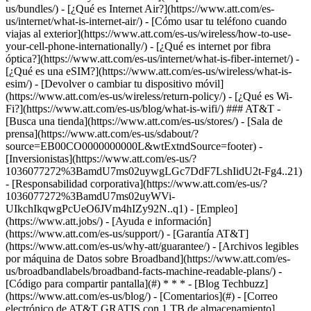
us/bundles/) - [¿Qué es Internet Air?](https://www.att.com/es-
us/internet/what-is-internet-air/) - [Cómo usar tu teléfono cuando
viajas al exterior](https://www.att.com/es-us/wireless/how-to-use-
your-cell-phone-internationally/) - [¿Qué es internet por fibra
óptica?](https://www.att.com/es-us/internet/what-is-fiber-internet/) -
[¿Qué es una eSIM?](https://www.att.com/es-us/wireless/what-is-
esim/) - [Devolver o cambiar tu dispositivo móvil]
(https://www.att.com/es-us/wireless/return-policy/) - [¿Qué es Wi-
Fi?](https://www.att.com/es-us/blog/what-is-wifi/) ### AT&T -
[Busca una tienda](https://www.att.com/es-us/stores/) - [Sala de
prensa](https://www.att.com/es-us/sdabout/?
source=EB00CO0000000000L&wtExtndSource=footer) -
[Inversionistas](https://www.att.com/es-us/?
1036077272%3BamdU7ms02uywgLGc7DdF7LshIidU2t-Fg4..21)
- [Responsabilidad corporativa](https://www.att.com/es-us/?
1036077272%3BamdU7ms02uyWVi-
UIkchIkqwgPcUeO6JVm4hIZy92N..q1) - [Empleo]
(https://www.att.jobs/) - [Ayuda e información]
(https://www.att.com/es-us/support/) - [Garantía AT&T]
(https://www.att.com/es-us/why-att/guarantee/) - [Archivos legibles
por máquina de Datos sobre Broadband](https://www.att.com/es-
us/broadbandlabels/broadband-facts-machine-readable-plans/) -
[Código para compartir pantalla](#) * * * - [Blog Techbuzz]
(https://www.att.com/es-us/blog/) - [Comentarios](#) - [Correo
electrónico de AT&T GRATIS con 1 TB de almacenamiento]