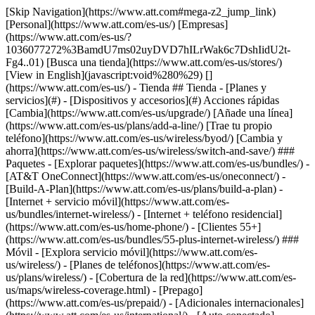
[Skip Navigation](https://www.att.com#mega-z2_jump_link) [Personal](https://www.att.com/es-us/) [Empresas](https://www.att.com/es-us/?1036077272%3BamdU7ms02uyDVD7hILrWak6c7DshIidU2t-Fg4..01) [Busca una tienda](https://www.att.com/es-us/stores/) [View in English](javascript:void%280%29) [](https://www.att.com/es-us/) - Tienda ## Tienda - [Planes y servicios](#) - [Dispositivos y accesorios](#) Acciones rápidas [Cambia](https://www.att.com/es-us/upgrade/) [Añade una línea](https://www.att.com/es-us/plans/add-a-line/) [Trae tu propio teléfono](https://www.att.com/es-us/wireless/byod/) [Cambia y ahorra](https://www.att.com/es-us/wireless/switch-and-save/) ### Paquetes - [Explorar paquetes](https://www.att.com/es-us/bundles/) - [AT&T OneConnect](https://www.att.com/es-us/oneconnect/) - [Build-A-Plan](https://www.att.com/es-us/plans/build-a-plan) - [Internet + servicio móvil](https://www.att.com/es-us/bundles/internet-wireless/) - [Internet + teléfono residencial](https://www.att.com/es-us/home-phone/) - [Clientes 55+](https://www.att.com/es-us/bundles/55-plus-internet-wireless/) ### Móvil - [Explora servicio móvil](https://www.att.com/es-us/wireless/) - [Planes de teléfonos](https://www.att.com/es-us/plans/wireless/) - [Cobertura de la red](https://www.att.com/es-us/maps/wireless-coverage.html) - [Prepago](https://www.att.com/es-us/prepaid/) - [Adicionales internacionales](https://www.att.com/es-us/international/) - [Auto conectado](https://www.att.com/es-us/plans/connected-car/) ### Internet residencial - [Explora internet residencial](https://www.att.com/es-us/internet/) - [Ve la disponibilidad](https://www.att.com/es-us/buy/internet/plans/) - [AT&T Fiber](https://www.att.com/es-us/internet/fiber/) - [AT&T Internet Air](https://www.att.com/es-us/internet/internet-air/) - [Teléfono residencial](https://www.att.com/es-us/home-phone/services/) [__Ahorra a lo grande en todo__ __regreso a clases__ \ Ver ofertas](https://www.att.com/es-us/deals/back-to-school/) Últimas novedades [Samsung Galaxy Z Fold8](https://www.att.com/es-us/buy/phones/samsung-galaxy-z-fold8.html) [iPhone 17 Pro](https://www.att.com/es-us/buy/phones/apple-iphone-17-pro.html) [AirPods Pro 3](https://www.att.com/es-us/buy/accessories/Headphones/apple-airpods-pro-3.html) [Google Pixel 10 Pro](https://www.att.com/es-us/buy/phones/google-pixel-10-pro.html) ### Dispositivos - [Teléfonos](https://www.att.com/es-us/buy/phones/) - [Teléfonos prepagados](https://www.att.com/es-us/buy/prepaid-phones/) - [Tablets](https://www.att.com/es-us/buy/tablets/) - [Relojes inteligentes](https://www.att.com/es-us/buy/wearables/) - [Usado certificado de AT&T](https://www.att.com/es-us/buy/phones/browse/att-certified-preowned) ### Accesorios - [Ver todos los accesorios](https://www.att.com/es-us/accessories/) - [Estuches](https://www.att.com/es-us/buy/accessories/browse/cases/) - [Cargadores](https://www.att.com/es-us/buy/accessories/browse/chargers/) - [Protector para pantalla](https://www.att.com/es-us/buy/accessories/browse/screen-protectors/) - [Audífonos](https://www.att.com/es-us/buy/accessories/browse/headphones/) ### Brands - [Apple](https://www.att.com/es-us/buy/phones/browse/apple/) - [Samsung](https://www.att.com/es-us/buy/phones/browse/samsung/) - [Motorola](https://www.att.com/es-us/buy/phones/browse/motorola/) - [Google](https://www.att.com/es-us/buy/phones/browse/google/) - [Meta](https://www.att.com/es-us/buy/accessories/browse/all/meta/) [__Obtén el nuevo Samsung Galaxy Z Fold8 por $0 con intercambio elegible__ \ Reserva](https://www.att.com/es-us/buy/phones/samsung-galaxy-z-fold8.html) - Ofertas ## Ofertas - [Nuevos y destacados](#) - [Descuentos para clientes](#) Destacados [Ve todas las ofertas](https://www.att.com/es-us/deals/) [Ofertas de servicio móvil](https://www.att.com/es-us/deals/cell-phone-deals/) [Ofertas de internet](https://www.att.com/es-us/deals/internet/) [Ofertas de intercambio](https://www.att.com/es-us/buy/phones/browse/tradeinoffer/) [Sin ofertas de intercambio](https://www.att.com/es-us/buy/phones/browse/nontradeinoffer/) ### Ofertas de tendencia - [Samsung Galaxy](https://www.att.com/es-us/buy/phones/browse/samsung_hasdeals_value_nontradeinoffer_tradeinoffer/) - [Apple iPhone](https://www.att.com/es-us/buy/phones/browse/apple_hasdeals_value_nontradeinoffer_tradeinoffer/) - [Menos de $50](https://www.att.com/es-us/buy/accessories/browse/all/price-range-25-50_price-range-5-25_5-and-under/) - [Ofertas de regreso a clases](https://www.att.com/es-us/deals/back-to-school/) ### Ofertas de dispositivos y accesorios - [Teléfonos](https://www.att.com/es-us/buy/phones/browse/hasdeals_value_nontradeinoffer_tradeinoffer/) - [Teléfonos prepagados](https://www.att.com/es-us/buy/prepaid-phones/browse/hasdeals/) - [Tablets](https://www.att.com/es-us/buy/tablets/browse/hasdeals_nontradeinoffer/) - [Relojes inteligentes](https://www.att.com/es-us/buy/wearables/browse/hasdeals_nontradeinoffer/) - [Ofertas de accesorios](https://www.att.com/es-us/buy/accessories/browse/all/deals/) ### Suscripciones - [AT&T OneConnect](https://www.att.com/es-us/oneconnect/) [__Cámbiate a AT&T y averigua cómo obtener hasta $800 por línea para terminar tu contrato__ \ Compra ahora](https://www.att.com/es-us/buy/phones/) ### Descuentos por ocupación - [Empleados de empresas](https://www.att.com/es-us/verification/signaturehub/#employment) - [Militares y veteranos](https://www.att.com/es-us/offers/discount-program/military-discount/) - [Maestros](https://www.att.com/es-us/offers/discount-program/teacher/) - [Enfermeros y médicos](https://www.att.com/es-us/verification/signaturehub/#medical) - [Personal de emergencias activo](https://www.att.com/es-us/firstnetandfamily/) ### Descuentos por afiliación - [Clientes 55+](https://www.att.com/es-us/verification/signaturehub/#age) - [Personal retirado del servicio de emergencia](https://www.att.com/es-us/offers/discount-program/retired-responders/) - [Trabajadores de sindicatos](https://www.att.com/es-us/offers/discount-program/union-discount/) - [Estudiantes](https://www.att.com/es-us/verification/signaturehub/#student) ### Ahorros para socios - [Descuento con tarjeta de crédito](https://www.att.com/es-us/?1036077272%3BamdU7ms02uyDVD7hIidU2t-FgOyvGkzT7uyJVm497PywgLdW2iYTVis9IZcUaO3.z1) - [Beneficios y más](https://andmorebenefits.att.com/root-discovery) [__Maestros: ahorra hasta $150 por línea y hasta un 20% en planes__ \ Obtén detalles](https://www.att.com/es-us/offers/discount-program/teacher/) - La diferencia de AT&T ## La diferencia de AT&T - [Nuestra ventaja competitiva](#) ### ¿Por qué elegirnos? - [Garantía AT&T](https://www.att.com/es-us/why-att/guarantee/) - [Por qué AT&T](https://www.att.com/es-us/why-att/) - [AT&T vs. T-Mobile y Verizon](https://www.att.com/es-us/wireless/switch-and-save/#compare-us) - [AT&T Fiber vs. Spectrum y Xfinity](https://www.att.com/es-us/internet/fiber/#compare-us) - [Prueba AT&T gratis](https://www.att.com/es-us/wireless/free-trial/) - [Cambia y ahorra](https://www.att.com/es-us/wireless/switch-and-save/) ### Cobertura excepcional - [Mapa de cobertura 5G](https://www.att.com/es-us/maps/wireless-coverage.html) - [Mapa de cobertura de fibra óptica](https://www.att.com/es-us/internet/fiber/coverage-map/) [__La mejor garantía de Estados Unidos__ \ Obtén detalles](https://www.att.com/es-us/why-att/guarantee/) - Ayuda ## Ayuda - [Factura y cuenta](#) - [Móvil](#) - [Internet](#) Acciones rápidas [Ve toda la ayuda](https://www.att.com/es-us/support/) [Ver mi cuenta](https://www.att.com/es-us/acctmgmt/overview) [Centro de pagos](https://www.att.com/es-us/acctmgmt/mypaymentcenter) [Centro de facturación](https://www.att.com/es-us/acctmgmt/billing/mybillingcenter) ### Factura y pagos - [Comprende tu factura](https://www.att.com/es-us/support/my-account/understand-your-bill/) - [Averigua por qué tu factura cambió](https://www.att.com/es-us/support/article/my-account/KM1051879/) - [Configura y administra AutoPay](https://www.att.com/es-us/acctmgmt/mypaymentcenter?intent=MANAGEAUTOPAY) - [Ve las cuotas de los dispositivos](https://www.att.com/es-us/acctmgmt/payment/installmentplandetails) - [Pagar sin iniciar sesión](https://www.att.com/es-us/acctmgmt/fastpmt/fastpay) ### Cuenta - [Cambiar o restablecer contraseña](https://www.att.com/es-us/support/article/my-account/KM1008941/) - [Añade o elimina cuentas](https://www.att.com/es-us/support/article/my-account/KM1008925/) - [Traslada el servicio de internet](https://www.att.com/es-us/help/moving/) - [Ve tus pedidos y reclamaciones](https://www.att.com/es-us/orders/history) - [Más ayuda con la cuenta](https://www.att.com/es-us/support/my-account/) [__La mejor garantía de Estados Unidos__ \ Obtén detalles](https://www.att.com/es-us/why-att/guarantee/) Acciones rápidas [Administrar mi servicio móvil](https://www.att.com/es-us/acctmgmt/mywireless) [Rastrear mi pedido](https://www.att.com/es-us/orders/history) [Añade AT&T International Day Pass](https://www.att.com/es-us/acctmgmt/signin?intent=DEEPLINK&soc=IRRLHDF&level=CAT&source=ILC242589969&wtExtndSource=Megamenu) ### Mi dispositivo - [Verificar mi uso](https://www.att.com/es-us/acctmgmt/usage/mysummary) - [Administra complementos](https://www.att.com/es-us/acctmgmt/wireless/manage-addon) - [Cambiar mi plan](https://www.att.com/es-us/acctmgmt/mywireless/manageplan/) - [Añade una línea](https://www.att.com/es-us/buy/postpaid/?wlsfi=AL) - [Consultar los requisitos de cambio](https://www.att.com/es-us/buy/postpaid/?wlsfi=up) - [Activa un dispositivo móvil](https://www.att.com/es-us/