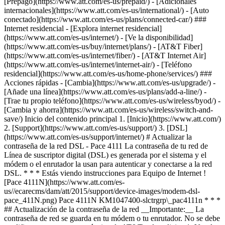
[Prepago](https://www.att.com/es-us/prepaid/) - [Adicionales
internacionales](https://www.att.com/es-us/international/) - [Auto
conectado](https://www.att.com/es-us/plans/connected-car/) ###
Internet residencial - [Explora internet residencial]
(https://www.att.com/es-us/internet/) - [Ve la disponibilidad]
(https://www.att.com/es-us/buy/internet/plans/) - [AT&T Fiber]
(https://www.att.com/es-us/internet/fiber/) - [AT&T Internet Air]
(https://www.att.com/es-us/internet/internet-air/) - [Teléfono
residencial](https://www.att.com/es-us/home-phone/services/) ###
Acciones rápidas - [Cambia](https://www.att.com/es-us/upgrade/) -
[Añade una línea](https://www.att.com/es-us/plans/add-a-line/) -
[Trae tu propio teléfono](https://www.att.com/es-us/wireless/byod/) -
[Cambia y ahorra](https://www.att.com/es-us/wireless/switch-and-
save/) Inicio del contenido principal 1. [Inicio](https://www.att.com/)
2. [Support](https://www.att.com/es-us/support/) 3. [DSL]
(https://www.att.com/es-us/support/internet/) # Actualizar la
contraseña de la red DSL - Pace 4111 La contraseña de tu red de
Línea de suscriptor digital (DSL) es generada por el sistema y el
módem o el enrutador la usan para autenticar y conectarse a la red
DSL. * * * Estás viendo instrucciones para Equipo de Internet !
[Pace 4111N](https://www.att.com/es-
us//ecarecms/dam/att/2015/support/device-images/modem-dsl-
pace_411N.png) Pace 4111N KM1047400-slctrgrp\_pac4111n * * *
## Actualización de la contraseña de la red __Importante:__ La
contraseña de red se guarda en tu módem o tu enrutador. No se debe