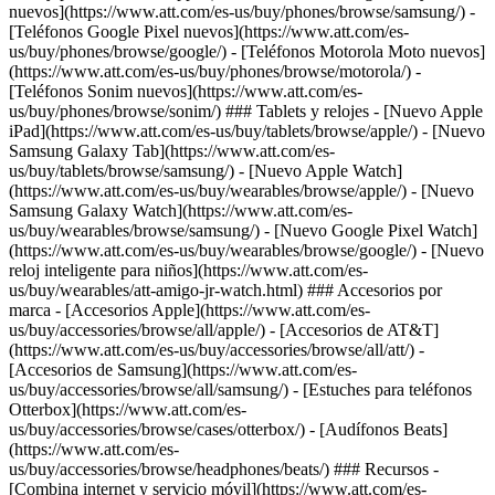
nuevos](https://www.att.com/es-us/buy/phones/browse/samsung/) -
[Teléfonos Google Pixel nuevos](https://www.att.com/es-
us/buy/phones/browse/google/) - [Teléfonos Motorola Moto nuevos]
(https://www.att.com/es-us/buy/phones/browse/motorola/) -
[Teléfonos Sonim nuevos](https://www.att.com/es-
us/buy/phones/browse/sonim/) ### Tablets y relojes - [Nuevo Apple
iPad](https://www.att.com/es-us/buy/tablets/browse/apple/) - [Nuevo
Samsung Galaxy Tab](https://www.att.com/es-
us/buy/tablets/browse/samsung/) - [Nuevo Apple Watch]
(https://www.att.com/es-us/buy/wearables/browse/apple/) - [Nuevo
Samsung Galaxy Watch](https://www.att.com/es-
us/buy/wearables/browse/samsung/) - [Nuevo Google Pixel Watch]
(https://www.att.com/es-us/buy/wearables/browse/google/) - [Nuevo
reloj inteligente para niños](https://www.att.com/es-
us/buy/wearables/att-amigo-jr-watch.html) ### Accesorios por
marca - [Accesorios Apple](https://www.att.com/es-
us/buy/accessories/browse/all/apple/) - [Accesorios de AT&T]
(https://www.att.com/es-us/buy/accessories/browse/all/att/) -
[Accesorios de Samsung](https://www.att.com/es-
us/buy/accessories/browse/all/samsung/) - [Estuches para teléfonos
Otterbox](https://www.att.com/es-
us/buy/accessories/browse/cases/otterbox/) - [Audífonos Beats]
(https://www.att.com/es-
us/buy/accessories/browse/headphones/beats/) ### Recursos -
[Combina internet y servicio móvil](https://www.att.com/es-