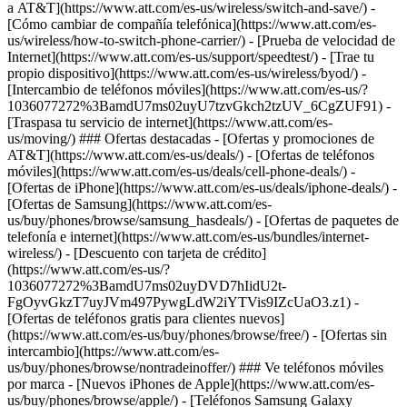
a AT&T](https://www.att.com/es-us/wireless/switch-and-save/) -
[Cómo cambiar de compañía telefónica](https://www.att.com/es-
us/wireless/how-to-switch-phone-carrier/) - [Prueba de velocidad de
Internet](https://www.att.com/es-us/support/speedtest/) - [Trae tu
propio dispositivo](https://www.att.com/es-us/wireless/byod/) -
[Intercambio de teléfonos móviles](https://www.att.com/es-us/?
1036077272%3BamdU7ms02uyU7tzvGkch2tzUV_6CgZUF91) -
[Traspasa tu servicio de internet](https://www.att.com/es-
us/moving/) ### Ofertas destacadas - [Ofertas y promociones de
AT&T](https://www.att.com/es-us/deals/) - [Ofertas de teléfonos
móviles](https://www.att.com/es-us/deals/cell-phone-deals/) -
[Ofertas de iPhone](https://www.att.com/es-us/deals/iphone-deals/) -
[Ofertas de Samsung](https://www.att.com/es-
us/buy/phones/browse/samsung_hasdeals/) - [Ofertas de paquetes de
telefonía e internet](https://www.att.com/es-us/bundles/internet-
wireless/) - [Descuento con tarjeta de crédito]
(https://www.att.com/es-us/?
1036077272%3BamdU7ms02uyDVD7hIidU2t-
FgOyvGkzT7uyJVm497PywgLdW2iYTVis9IZcUaO3.z1) -
[Ofertas de teléfonos gratis para clientes nuevos]
(https://www.att.com/es-us/buy/phones/browse/free/) - [Ofertas sin
intercambio](https://www.att.com/es-
us/buy/phones/browse/nontradeinoffer/) ### Ve teléfonos móviles
por marca - [Nuevos iPhones de Apple](https://www.att.com/es-
us/buy/phones/browse/apple/) - [Teléfonos Samsung Galaxy