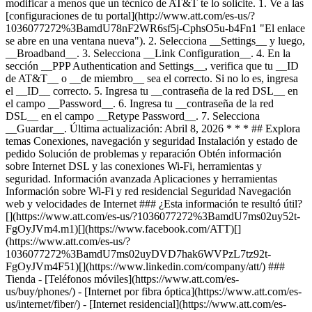
modificar a menos que un técnico de AT&T te lo solicite. 1. Ve a las
[configuraciones de tu portal](http://www.att.com/es-us/?
1036077272%3BamdU78nF2WR6sf5j-CphsO5u-b4Fn1 "El enlace
se abre en una ventana nueva"). 2. Selecciona __Settings__ y luego,
__Broadband__. 3. Selecciona __Link Configuration__. 4. En la
sección __PPP Authentication and Settings__, verifica que tu __ID
de AT&T__ o __de miembro__ sea el correcto. Si no lo es, ingresa
el __ID__ correcto. 5. Ingresa tu __contraseña de la red DSL__ en
el campo __Password__. 6. Ingresa tu __contraseña de la red
DSL__ en el campo __Retype Password__. 7. Selecciona
__Guardar__.
Última actualización: Abril 8, 2026 * * * ## Explora
temas Conexiones, navegación y seguridad Instalación y estado de
pedido Solución de problemas y reparación Obtén información
sobre Internet DSL y las conexiones Wi-Fi, herramientas y
seguridad. Información avanzada Aplicaciones y herramientas
Información sobre Wi-Fi y red residencial Seguridad Navegación
web y velocidades de Internet ### ¿Esta información te resultó útil?
[](https://www.att.com/es-us/?1036077272%3BamdU7ms02uy52t-
FgOyJVm4.m1)[](https://www.facebook.com/ATT)[]
(https://www.att.com/es-us/?
1036077272%3BamdU7ms02uyDVD7hak6WVPzL7tz92t-
FgOyJVm4F51)[](https://www.linkedin.com/company/att/) ###
Tienda - [Teléfonos móviles](https://www.att.com/es-
us/buy/phones/) - [Internet por fibra óptica](https://www.att.com/es-
us/internet/fiber/) - [Internet residencial](https://www.att.com/es-