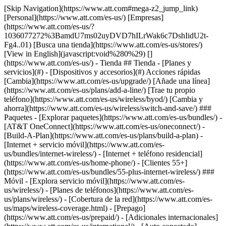
[Skip Navigation](https://www.att.com#mega-z2_jump_link) [Personal](https://www.att.com/es-us/) [Empresas](https://www.att.com/es-us/?1036077272%3BamdU7ms02uyDVD7hILrWak6c7DshIidU2t-Fg4..01) [Busca una tienda](https://www.att.com/es-us/stores/) [View in English](javascript:void%280%29) [](https://www.att.com/es-us/) - Tienda ## Tienda - [Planes y servicios](#) - [Dispositivos y accesorios](#) Acciones rápidas [Cambia](https://www.att.com/es-us/upgrade/) [Añade una línea](https://www.att.com/es-us/plans/add-a-line/) [Trae tu propio teléfono](https://www.att.com/es-us/wireless/byod/) [Cambia y ahorra](https://www.att.com/es-us/wireless/switch-and-save/) ### Paquetes - [Explorar paquetes](https://www.att.com/es-us/bundles/) - [AT&T OneConnect](https://www.att.com/es-us/oneconnect/) - [Build-A-Plan](https://www.att.com/es-us/plans/build-a-plan) - [Internet + servicio móvil](https://www.att.com/es-us/bundles/internet-wireless/) - [Internet + teléfono residencial](https://www.att.com/es-us/home-phone/) - [Clientes 55+](https://www.att.com/es-us/bundles/55-plus-internet-wireless/) ### Móvil - [Explora servicio móvil](https://www.att.com/es-us/wireless/) - [Planes de teléfonos](https://www.att.com/es-us/plans/wireless/) - [Cobertura de la red](https://www.att.com/es-us/maps/wireless-coverage.html) - [Prepago](https://www.att.com/es-us/prepaid/) - [Adicionales internacionales](https://www.att.com/es-us/international/) - [Auto conectado](https://www.att.com/es-us/plans/connected-car/) ### Internet residencial - [Explora internet residencial](https://www.att.com/es-us/internet/) - [Ve la disponibilidad](https://www.att.com/es-us/buy/internet/plans/) - [AT&T Fiber](https://www.att.com/es-us/internet/fiber/) - [AT&T Internet Air](https://www.att.com/es-us/internet/internet-air/) - [Teléfono residencial](https://www.att.com/es-us/home-phone/services/) [__Ahorra a lo grande en todo__ __regreso a clases__ \ Ver ofertas](https://www.att.com/es-us/deals/back-to-school/) Últimas novedades [Samsung Galaxy Z Fold8](https://www.att.com/es-us/buy/phones/samsung-galaxy-z-fold8.html) [iPhone 17 Pro](https://www.att.com/es-us/buy/phones/apple-iphone-17-pro.html) [AirPods Pro 3](https://www.att.com/es-us/buy/accessories/Headphones/apple-airpods-pro-3.html) [Google Pixel 10 Pro](https://www.att.com/es-us/buy/phones/google-pixel-10-pro.html) ### Dispositivos - [Teléfonos](https://www.att.com/es-us/buy/phones/) - [Teléfonos prepagados](https://www.att.com/es-us/buy/prepaid-phones/) - [Tablets](https://www.att.com/es-us/buy/tablets/) - [Relojes inteligentes](https://www.att.com/es-us/buy/wearables/) - [Usado certificado de AT&T](https://www.att.com/es-us/buy/phones/browse/att-certified-preowned) ### Accesorios - [Ver todos los accesorios](https://www.att.com/es-us/accessories/) - [Estuches](https://www.att.com/es-us/buy/accessories/browse/cases/) - [Cargadores](https://www.att.com/es-us/buy/accessories/browse/chargers/) - [Protector para pantalla](https://www.att.com/es-us/buy/accessories/browse/screen-protectors/) - [Audífonos](https://www.att.com/es-us/buy/accessories/browse/headphones/) ### Brands - [Apple](https://www.att.com/es-us/buy/phones/browse/apple/) - [Samsung](https://www.att.com/es-us/buy/phones/browse/samsung/) - [Motorola](https://www.att.com/es-us/buy/phones/browse/motorola/) - [Google](https://www.att.com/es-us/buy/phones/browse/google/) - [Meta](https://www.att.com/es-us/buy/accessories/browse/all/meta/) [__Obtén el nuevo Samsung Galaxy Z Fold8 por $0 con intercambio elegible__ \ Reserva](https://www.att.com/es-us/buy/phones/samsung-galaxy-z-fold8.html) - Ofertas ## Ofertas - [Nuevos y destacados](#) - [Descuentos para clientes](#) Destacados [Ve todas las ofertas](https://www.att.com/es-us/deals/) [Ofertas de servicio móvil](https://www.att.com/es-us/deals/cell-phone-deals/) [Ofertas de internet](https://www.att.com/es-us/deals/internet/) [Ofertas de intercambio](https://www.att.com/es-us/buy/phones/browse/tradeinoffer/) [Sin ofertas de intercambio](https://www.att.com/es-us/buy/phones/browse/nontradeinoffer/) ### Ofertas de tendencia - [Samsung Galaxy](https://www.att.com/es-us/buy/phones/browse/samsung_hasdeals_value_nontradeinoffer_tradeinoffer/) - [Apple iPhone](https://www.att.com/es-us/buy/phones/browse/apple_hasdeals_value_nontradeinoffer_tradeinoffer/) - [Menos de $50](https://www.att.com/es-us/buy/accessories/browse/all/price-range-25-50_price-range-5-25_5-and-under/) - [Ofertas de regreso a clases](https://www.att.com/es-us/deals/back-to-school/) ### Ofertas de dispositivos y accesorios - [Teléfonos](https://www.att.com/es-us/buy/phones/browse/hasdeals_value_nontradeinoffer_tradeinoffer/) - [Teléfonos prepagados](https://www.att.com/es-us/buy/prepaid-phones/browse/hasdeals/) - [Tablets](https://www.att.com/es-us/buy/tablets/browse/hasdeals_nontradeinoffer/) - [Relojes inteligentes](https://www.att.com/es-us/buy/wearables/browse/hasdeals_nontradeinoffer/) - [Ofertas de accesorios](https://www.att.com/es-us/buy/accessories/browse/all/deals/) ### Suscripciones - [AT&T OneConnect](https://www.att.com/es-us/oneconnect/) [__Cámbiate a AT&T y averigua cómo obtener hasta $800 por línea para terminar tu contrato__ \ Compra ahora](https://www.att.com/es-us/buy/phones/) ### Descuentos por ocupación - [Empleados de empresas](https://www.att.com/es-us/verification/signaturehub/#employment) - [Militares y veteranos](https://www.att.com/es-us/offers/discount-program/military-discount/) - [Maestros](https://www.att.com/es-us/offers/discount-program/teacher/) - [Enfermeros y médicos](https://www.att.com/es-us/verification/signaturehub/#medical) - [Personal de emergencias activo](https://www.att.com/es-us/firstnetandfamily/) ### Descuentos por afiliación - [Clientes 55+](https://www.att.com/es-us/verification/signaturehub/#age) - [Personal retirado del servicio de emergencia](https://www.att.com/es-us/offers/discount-program/retired-responders/) - [Trabajadores de sindicatos](https://www.att.com/es-us/offers/discount-program/union-discount/) - [Estudiantes](https://www.att.com/es-us/verification/signaturehub/#student) ### Ahorros para socios - [Descuento con tarjeta de crédito](https://www.att.com/es-us/?1036077272%3BamdU7ms02uyDVD7hIidU2t-FgOyvGkzT7uyJVm497PywgLdW2iYTVis9IZcUaO3.z1) - [Beneficios y más](https://andmorebenefits.att.com/root-discovery) [__Maestros: ahorra hasta $150 por línea y hasta un 20% en planes__ \ Obtén detalles](https://www.att.com/es-us/offers/discount-program/teacher/) - La diferencia de AT&T ## La diferencia de AT&T - [Nuestra ventaja competitiva](#) ### ¿Por qué elegirnos? - [Garantía AT&T](https://www.att.com/es-us/why-att/guarantee/) - [Por qué AT&T](https://www.att.com/es-us/why-att/) - [AT&T vs. T-Mobile y Verizon](https://www.att.com/es-us/wireless/switch-and-save/#compare-us) - [AT&T Fiber vs. Spectrum y Xfinity](https://www.att.com/es-us/internet/fiber/#compare-us) - [Prueba AT&T gratis](https://www.att.com/es-us/wireless/free-trial/) - [Cambia y ahorra](https://www.att.com/es-us/wireless/switch-and-save/) ### Cobertura excepcional - [Mapa de cobertura 5G](https://www.att.com/es-us/maps/wireless-coverage.html) - [Mapa de cobertura de fibra óptica](https://www.att.com/es-us/internet/fiber/coverage-map/) [__La mejor garantía de Estados Unidos__ \ Obtén detalles](https://www.att.com/es-us/why-att/guarantee/) - Ayuda ## Ayuda - [Factura y cuenta](#) - [Móvil](#) - [Internet](#) Acciones rápidas [Ve toda la ayuda](https://www.att.com/es-us/support/) [Ver mi cuenta](https://www.att.com/es-us/acctmgmt/overview) [Centro de pagos](https://www.att.com/es-us/acctmgmt/mypaymentcenter) [Centro de facturación](https://www.att.com/es-us/acctmgmt/billing/mybillingcenter) ### Factura y pagos - [Comprende tu factura](https://www.att.com/es-us/support/my-account/understand-your-bill/) - [Averigua por qué tu factura cambió](https://www.att.com/es-us/support/article/my-account/KM1051879/) - [Configura y administra AutoPay](https://www.att.com/es-us/acctmgmt/mypaymentcenter?intent=MANAGEAUTOPAY) - [Ve las cuotas de los dispositivos](https://www.att.com/es-us/acctmgmt/payment/installmentplandetails) - [Pagar sin iniciar sesión](https://www.att.com/es-us/acctmgmt/fastpmt/fastpay) ### Cuenta - [Cambiar o restablecer contraseña](https://www.att.com/es-us/support/article/my-account/KM1008941/) - [Añade o elimina cuentas](https://www.att.com/es-us/support/article/my-account/KM1008925/) - [Traslada el servicio de internet](https://www.att.com/es-us/help/moving/) - [Ve tus pedidos y reclamaciones](https://www.att.com/es-us/orders/history) - [Más ayuda con la cuenta](https://www.att.com/es-us/support/my-account/) [__La mejor garantía de Estados Unidos__ \ Obtén detalles](https://www.att.com/es-us/why-att/guarantee/) Acciones rápidas [Administrar mi servicio móvil](https://www.att.com/es-us/acctmgmt/mywireless) [Rastrear mi pedido](https://www.att.com/es-us/orders/history) [Añade AT&T International Day Pass](https://www.att.com/es-us/acctmgmt/signin?intent=DEEPLINK&soc=IRRLHDF&level=CAT&source=ILC242589969&wtExtndSource=Megamenu) ### Mi dispositivo - [Verificar mi uso](https://www.att.com/es-us/acctmgmt/usage/mysummary) - [Administra complementos](https://www.att.com/es-us/acctmgmt/wireless/manage-addon) - [Cambiar mi plan](https://www.att.com/es-us/acctmgmt/mywireless/manageplan/) - [Añade una línea](https://www.att.com/es-us/buy/postpaid/?wlsfi=AL) - [Consultar los requisitos de cambio](https://www.att.com/es-us/buy/postpaid/?wlsfi=up) - [Activa un dispositivo móvil](https://www.att.com/es-us/