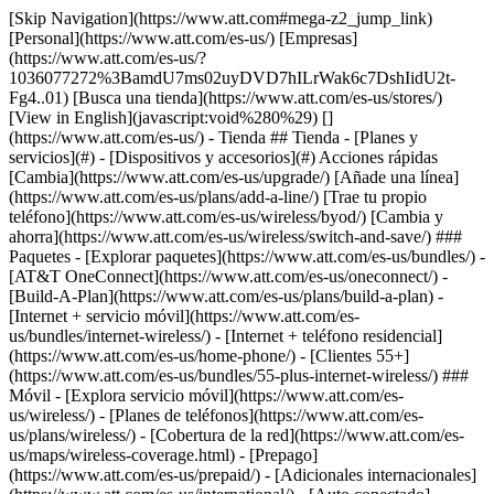
[Skip Navigation](https://www.att.com#mega-z2_jump_link) [Personal](https://www.att.com/es-us/) [Empresas](https://www.att.com/es-us/?1036077272%3BamdU7ms02uyDVD7hILrWak6c7DshIidU2t-Fg4..01) [Busca una tienda](https://www.att.com/es-us/stores/) [View in English](javascript:void%280%29) [](https://www.att.com/es-us/) - Tienda ## Tienda - [Planes y servicios](#) - [Dispositivos y accesorios](#) Acciones rápidas [Cambia](https://www.att.com/es-us/upgrade/) [Añade una línea](https://www.att.com/es-us/plans/add-a-line/) [Trae tu propio teléfono](https://www.att.com/es-us/wireless/byod/) [Cambia y ahorra](https://www.att.com/es-us/wireless/switch-and-save/) ### Paquetes - [Explorar paquetes](https://www.att.com/es-us/bundles/) - [AT&T OneConnect](https://www.att.com/es-us/oneconnect/) - [Build-A-Plan](https://www.att.com/es-us/plans/build-a-plan) - [Internet + servicio móvil](https://www.att.com/es-us/bundles/internet-wireless/) - [Internet + teléfono residencial](https://www.att.com/es-us/home-phone/) - [Clientes 55+](https://www.att.com/es-us/bundles/55-plus-internet-wireless/) ### Móvil - [Explora servicio móvil](https://www.att.com/es-us/wireless/) - [Planes de teléfonos](https://www.att.com/es-us/plans/wireless/) - [Cobertura de la red](https://www.att.com/es-us/maps/wireless-coverage.html) - [Prepago](https://www.att.com/es-us/prepaid/) - [Adicionales internacionales](https://www.att.com/es-us/international/) - [Auto conectado](https://www.att.com/es-us/plans/connected-car/) ### Internet residencial - [Explora internet residencial](https://www.att.com/es-us/internet/) - [Ve la disponibilidad](https://www.att.com/es-us/buy/internet/plans/) - [AT&T Fiber](https://www.att.com/es-us/internet/fiber/) - [AT&T Internet Air](https://www.att.com/es-us/internet/internet-air/) - [Teléfono residencial](https://www.att.com/es-us/home-phone/services/) [__Ahorra a lo grande en todo__ __regreso a clases__ \ Ver ofertas](https://www.att.com/es-us/deals/back-to-school/) Últimas novedades [Samsung Galaxy Z Fold8](https://www.att.com/es-us/buy/phones/samsung-galaxy-z-fold8.html) [iPhone 17 Pro](https://www.att.com/es-us/buy/phones/apple-iphone-17-pro.html) [AirPods Pro 3](https://www.att.com/es-us/buy/accessories/Headphones/apple-airpods-pro-3.html) [Google Pixel 10 Pro](https://www.att.com/es-us/buy/phones/google-pixel-10-pro.html) ### Dispositivos - [Teléfonos](https://www.att.com/es-us/buy/phones/) - [Teléfonos prepagados](https://www.att.com/es-us/buy/prepaid-phones/) - [Tablets](https://www.att.com/es-us/buy/tablets/) - [Relojes inteligentes](https://www.att.com/es-us/buy/wearables/) - [Usado certificado de AT&T](https://www.att.com/es-us/buy/phones/browse/att-certified-preowned) ### Accesorios - [Ver todos los accesorios](https://www.att.com/es-us/accessories/) - [Estuches](https://www.att.com/es-us/buy/accessories/browse/cases/) - [Cargadores](https://www.att.com/es-us/buy/accessories/browse/chargers/) - [Protector para pantalla](https://www.att.com/es-us/buy/accessories/browse/screen-protectors/) - [Audífonos](https://www.att.com/es-us/buy/accessories/browse/headphones/) ### Brands - [Apple](https://www.att.com/es-us/buy/phones/browse/apple/) - [Samsung](https://www.att.com/es-us/buy/phones/browse/samsung/) - [Motorola](https://www.att.com/es-us/buy/phones/browse/motorola/) - [Google](https://www.att.com/es-us/buy/phones/browse/google/) - [Meta](https://www.att.com/es-us/buy/accessories/browse/all/meta/) [__Obtén el nuevo Samsung Galaxy Z Fold8 por $0 con intercambio elegible__ \ Compra ahora](https://www.att.com/es-us/buy/phones/samsung-galaxy-z-fold8.html) - Ofertas ## Ofertas - [Nuevos y destacados](#) - [Descuentos para clientes](#) Destacados [Ve todas las ofertas](https://www.att.com/es-us/deals/) [Ofertas de servicio móvil](https://www.att.com/es-us/deals/cell-phone-deals/) [Ofertas de internet](https://www.att.com/es-us/deals/internet/) [Ofertas de intercambio](https://www.att.com/es-us/buy/phones/browse/tradeinoffer/) [Sin ofertas de intercambio](https://www.att.com/es-us/buy/phones/browse/nontradeinoffer/) ### Ofertas de tendencia - [Samsung Galaxy](https://www.att.com/es-us/buy/phones/browse/samsung_hasdeals_value_nontradeinoffer_tradeinoffer/) - [Apple iPhone](https://www.att.com/es-us/buy/phones/browse/apple_hasdeals_value_nontradeinoffer_tradeinoffer/) - [Menos de $50](https://www.att.com/es-us/buy/accessories/browse/all/price-range-25-50_price-range-5-25_5-and-under/) - [Ofertas de regreso a clases](https://www.att.com/es-us/deals/back-to-school/) ### Ofertas de dispositivos y accesorios - [Teléfonos](https://www.att.com/es-us/buy/phones/browse/hasdeals_value_nontradeinoffer_tradeinoffer/) - [Teléfonos prepagados](https://www.att.com/es-us/buy/prepaid-phones/browse/hasdeals/) - [Tablets](https://www.att.com/es-us/buy/tablets/browse/hasdeals_nontradeinoffer/) - [Relojes inteligentes](https://www.att.com/es-us/buy/wearables/browse/hasdeals_nontradeinoffer/) - [Ofertas de accesorios](https://www.att.com/es-us/buy/accessories/browse/all/deals/) ### Suscripciones - [AT&T OneConnect](https://www.att.com/es-us/oneconnect/) [__Cámbiate a AT&T y averigua cómo obtener hasta $800 por línea para terminar tu contrato__ \ Compra ahora](https://www.att.com/es-us/buy/phones/) ### Descuentos por ocupación - [Empleados de empresas](https://www.att.com/es-us/verification/signaturehub/#employment) - [Militares y veteranos](https://www.att.com/es-us/offers/discount-program/military-discount/) - [Maestros](https://www.att.com/es-us/offers/discount-program/teacher/) - [Enfermeros y médicos](https://www.att.com/es-us/verification/signaturehub/#medical) - [Personal de emergencias activo](https://www.att.com/es-us/firstnetandfamily/) ### Descuentos por afiliación - [Clientes 55+](https://www.att.com/es-us/verification/signaturehub/#age) - [Personal retirado del servicio de emergencia](https://www.att.com/es-us/offers/discount-program/retired-responders/) - [Trabajadores de sindicatos](https://www.att.com/es-us/offers/discount-program/union-discount/) - [Estudiantes](https://www.att.com/es-us/verification/signaturehub/#student) ### Ahorros para socios - [Descuento con tarjeta de crédito](https://www.att.com/es-us/?1036077272%3BamdU7ms02uyDVD7hIidU2t-FgOyvGkzT7uyJVm497PywgLdW2iYTVis9IZcUaO3.z1) - [Beneficios y más](https://andmorebenefits.att.com/root-discovery) [__Maestros: ahorra hasta $150 por línea y hasta un 20% en planes__ \ Obtén detalles](https://www.att.com/es-us/offers/discount-program/teacher/) - La diferencia de AT&T ## La diferencia de AT&T - [Nuestra ventaja competitiva](#) ### ¿Por qué elegirnos? - [Garantía AT&T](https://www.att.com/es-us/why-att/guarantee/) - [Por qué AT&T](https://www.att.com/es-us/why-att/) - [AT&T vs. T-Mobile y Verizon](https://www.att.com/es-us/wireless/switch-and-save/#compare-us) - [AT&T Fiber vs. Spectrum y Xfinity](https://www.att.com/es-us/internet/fiber/#compare-us) - [Prueba AT&T gratis](https://www.att.com/es-us/wireless/free-trial/) - [Cambia y ahorra](https://www.att.com/es-us/wireless/switch-and-save/) ### Cobertura excepcional - [Mapa de cobertura 5G](https://www.att.com/es-us/maps/wireless-coverage.html) - [Mapa de cobertura de fibra óptica](https://www.att.com/es-us/internet/fiber/coverage-map/) [__La mejor garantía de Estados Unidos__ \ Obtén detalles](https://www.att.com/es-us/why-att/guarantee/) - Ayuda ## Ayuda - [Factura y cuenta](#) - [Móvil](#) - [Internet](#) Acciones rápidas [Ve toda la ayuda](https://www.att.com/es-us/support/) [Ver mi cuenta](https://www.att.com/es-us/acctmgmt/overview) [Centro de pagos](https://www.att.com/es-us/acctmgmt/mypaymentcenter) [Centro de facturación](https://www.att.com/es-us/acctmgmt/billing/mybillingcenter) ### Factura y pagos - [Comprende tu factura](https://www.att.com/es-us/support/my-account/understand-your-bill/) - [Averigua por qué tu factura cambió](https://www.att.com/es-us/support/article/my-account/KM1051879/) - [Configura y administra AutoPay](https://www.att.com/es-us/acctmgmt/mypaymentcenter?intent=MANAGEAUTOPAY) - [Ve las cuotas de los dispositivos](https://www.att.com/es-us/acctmgmt/payment/installmentplandetails) - [Pagar sin iniciar sesión](https://www.att.com/es-us/acctmgmt/fastpmt/fastpay) ### Cuenta - [Cambiar o restablecer contraseña](https://www.att.com/es-us/support/article/my-account/KM1008941/) - [Añade o elimina cuentas](https://www.att.com/es-us/support/article/my-account/KM1008925/) - [Traslada el servicio de internet](https://www.att.com/es-us/help/moving/) - [Ve tus pedidos y reclamaciones](https://www.att.com/es-us/orders/history) - [Más ayuda con la cuenta](https://www.att.com/es-us/support/my-account/) [__La mejor garantía de Estados Unidos__ \ Obtén detalles](https://www.att.com/es-us/why-att/guarantee/) Acciones rápidas [Administrar mi servicio móvil](https://www.att.com/es-us/acctmgmt/mywireless) [Rastrear mi pedido](https://www.att.com/es-us/orders/history) [Añade AT&T International Day Pass](https://www.att.com/es-us/acctmgmt/signin?intent=DEEPLINK&soc=IRRLHDF&level=CAT&source=ILC242589969&wtExtndSource=Megamenu) ### Mi dispositivo - [Verificar mi uso](https://www.att.com/es-us/acctmgmt/usage/mysummary) - [Administra complementos](https://www.att.com/es-us/acctmgmt/wireless/manage-addon) - [Cambiar mi plan](https://www.att.com/es-us/acctmgmt/mywireless/manageplan/) - [Añade una línea](https://www.att.com/es-us/buy/postpaid/?wlsfi=AL) - [Consultar los requisitos de cambio](https://www.att.com/es-us/buy/postpaid/?wlsfi=up) - [Activa un dispositivo móvil](https://www.att.com/e