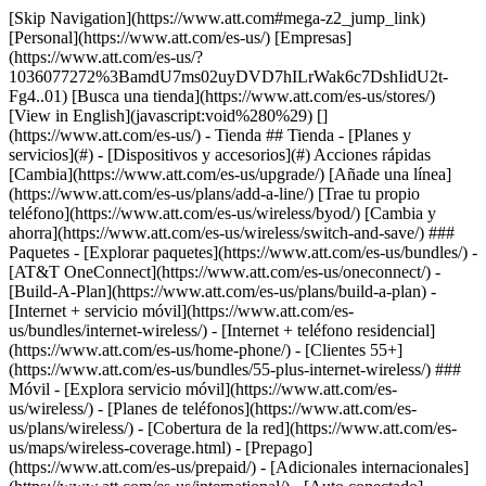
[Skip Navigation](https://www.att.com#mega-z2_jump_link) [Personal](https://www.att.com/es-us/) [Empresas](https://www.att.com/es-us/?1036077272%3BamdU7ms02uyDVD7hILrWak6c7DshIidU2t-Fg4..01) [Busca una tienda](https://www.att.com/es-us/stores/) [View in English](javascript:void%280%29) [](https://www.att.com/es-us/) - Tienda ## Tienda - [Planes y servicios](#) - [Dispositivos y accesorios](#) Acciones rápidas [Cambia](https://www.att.com/es-us/upgrade/) [Añade una línea](https://www.att.com/es-us/plans/add-a-line/) [Trae tu propio teléfono](https://www.att.com/es-us/wireless/byod/) [Cambia y ahorra](https://www.att.com/es-us/wireless/switch-and-save/) ### Paquetes - [Explorar paquetes](https://www.att.com/es-us/bundles/) - [AT&T OneConnect](https://www.att.com/es-us/oneconnect/) - [Build-A-Plan](https://www.att.com/es-us/plans/build-a-plan) - [Internet + servicio móvil](https://www.att.com/es-us/bundles/internet-wireless/) - [Internet + teléfono residencial](https://www.att.com/es-us/home-phone/) - [Clientes 55+](https://www.att.com/es-us/bundles/55-plus-internet-wireless/) ### Móvil - [Explora servicio móvil](https://www.att.com/es-us/wireless/) - [Planes de teléfonos](https://www.att.com/es-us/plans/wireless/) - [Cobertura de la red](https://www.att.com/es-us/maps/wireless-coverage.html) - [Prepago](https://www.att.com/es-us/prepaid/) - [Adicionales internacionales](https://www.att.com/es-us/international/) - [Auto conectado](https://www.att.com/es-us/plans/connected-car/) ### Internet residencial - [Explora internet residencial](https://www.att.com/es-us/internet/) - [Ve la disponibilidad](https://www.att.com/es-us/buy/internet/plans/) - [AT&T Fiber](https://www.att.com/es-us/internet/fiber/) - [AT&T Internet Air](https://www.att.com/es-us/internet/internet-air/) - [Teléfono residencial](https://www.att.com/es-us/home-phone/services/) [__Ahorra a lo grande en todo__ __regreso a clases__ \ Ver ofertas](https://www.att.com/es-us/deals/back-to-school/) Últimas novedades [Samsung Galaxy Z Fold8](https://www.att.com/es-us/buy/phones/samsung-galaxy-z-fold8.html) [iPhone 17 Pro](https://www.att.com/es-us/buy/phones/apple-iphone-17-pro.html) [AirPods Pro 3](https://www.att.com/es-us/buy/accessories/Headphones/apple-airpods-pro-3.html) [Google Pixel 10 Pro](https://www.att.com/es-us/buy/phones/google-pixel-10-pro.html) ### Dispositivos - [Teléfonos](https://www.att.com/es-us/buy/phones/) - [Teléfonos prepagados](https://www.att.com/es-us/buy/prepaid-phones/) - [Tablets](https://www.att.com/es-us/buy/tablets/) - [Relojes inteligentes](https://www.att.com/es-us/buy/wearables/) - [Usado certificado de AT&T](https://www.att.com/es-us/buy/phones/browse/att-certified-preowned) ### Accesorios - [Ver todos los accesorios](https://www.att.com/es-us/accessories/) - [Estuches](https://www.att.com/es-us/buy/accessories/browse/cases/) - [Cargadores](https://www.att.com/es-us/buy/accessories/browse/chargers/) - [Protector para pantalla](https://www.att.com/es-us/buy/accessories/browse/screen-protectors/) - [Audífonos](https://www.att.com/es-us/buy/accessories/browse/headphones/) ### Brands - [Apple](https://www.att.com/es-us/buy/phones/browse/apple/) - [Samsung](https://www.att.com/es-us/buy/phones/browse/samsung/) - [Motorola](https://www.att.com/es-us/buy/phones/browse/motorola/) - [Google](https://www.att.com/es-us/buy/phones/browse/google/) - [Meta](https://www.att.com/es-us/buy/accessories/browse/all/meta/) [__Obtén el nuevo Samsung Galaxy Z Fold8 por $0 con intercambio elegible__ \ Reserva](https://www.att.com/es-us/buy/phones/samsung-galaxy-z-fold8.html) - Ofertas ## Ofertas - [Nuevos y destacados](#) - [Descuentos para clientes](#) Destacados [Ve todas las ofertas](https://www.att.com/es-us/deals/) [Ofertas de servicio móvil](https://www.att.com/es-us/deals/cell-phone-deals/) [Ofertas de internet](https://www.att.com/es-us/deals/internet/) [Ofertas de intercambio](https://www.att.com/es-us/buy/phones/browse/tradeinoffer/) [Sin ofertas de intercambio](https://www.att.com/es-us/buy/phones/browse/nontradeinoffer/) ### Ofertas de tendencia - [Samsung Galaxy](https://www.att.com/es-us/buy/phones/browse/samsung_hasdeals_value_nontradeinoffer_tradeinoffer/) - [Apple iPhone](https://www.att.com/es-us/buy/phones/browse/apple_hasdeals_value_nontradeinoffer_tradeinoffer/) - [Menos de $50](https://www.att.com/es-us/buy/accessories/browse/all/price-range-25-50_price-range-5-25_5-and-under/) - [Ofertas de regreso a clases](https://www.att.com/es-us/deals/back-to-school/) ### Ofertas de dispositivos y accesorios - [Teléfonos](https://www.att.com/es-us/buy/phones/browse/hasdeals_value_nontradeinoffer_tradeinoffer/) - [Teléfonos prepagados](https://www.att.com/es-us/buy/prepaid-phones/browse/hasdeals/) - [Tablets](https://www.att.com/es-us/buy/tablets/browse/hasdeals_nontradeinoffer/) - [Relojes inteligentes](https://www.att.com/es-us/buy/wearables/browse/hasdeals_nontradeinoffer/) - [Ofertas de accesorios](https://www.att.com/es-us/buy/accessories/browse/all/deals/) ### Suscripciones - [AT&T OneConnect](https://www.att.com/es-us/oneconnect/) [__Cámbiate a AT&T y averigua cómo obtener hasta $800 por línea para terminar tu contrato__ \ Compra ahora](https://www.att.com/es-us/buy/phones/) ### Descuentos por ocupación - [Empleados de empresas](https://www.att.com/es-us/verification/signaturehub/#employment) - [Militares y veteranos](https://www.att.com/es-us/offers/discount-program/military-discount/) - [Maestros](https://www.att.com/es-us/offers/discount-program/teacher/) - [Enfermeros y médicos](https://www.att.com/es-us/verification/signaturehub/#medical) - [Personal de emergencias activo](https://www.att.com/es-us/firstnetandfamily/) ### Descuentos por afiliación - [Clientes 55+](https://www.att.com/es-us/verification/signaturehub/#age) - [Personal retirado del servicio de emergencia](https://www.att.com/es-us/offers/discount-program/retired-responders/) - [Trabajadores de sindicatos](https://www.att.com/es-us/offers/discount-program/union-discount/) - [Estudiantes](https://www.att.com/es-us/verification/signaturehub/#student) ### Ahorros para socios - [Descuento con tarjeta de crédito](https://www.att.com/es-us/?1036077272%3BamdU7ms02uyDVD7hIidU2t-FgOyvGkzT7uyJVm497PywgLdW2iYTVis9IZcUaO3.z1) - [Beneficios y más](https://andmorebenefits.att.com/root-discovery) [__Maestros: ahorra hasta $150 por línea y hasta un 20% en planes__ \ Obtén detalles](https://www.att.com/es-us/offers/discount-program/teacher/) - La diferencia de AT&T ## La diferencia de AT&T - [Nuestra ventaja competitiva](#) ### ¿Por qué elegirnos? - [Garantía AT&T](https://www.att.com/es-us/why-att/guarantee/) - [Por qué AT&T](https://www.att.com/es-us/why-att/) - [AT&T vs. T-Mobile y Verizon](https://www.att.com/es-us/wireless/switch-and-save/#compare-us) - [AT&T Fiber vs. Spectrum y Xfinity](https://www.att.com/es-us/internet/fiber/#compare-us) - [Prueba AT&T gratis](https://www.att.com/es-us/wireless/free-trial/) - [Cambia y ahorra](https://www.att.com/es-us/wireless/switch-and-save/) ### Cobertura excepcional - [Mapa de cobertura 5G](https://www.att.com/es-us/maps/wireless-coverage.html) - [Mapa de cobertura de fibra óptica](https://www.att.com/es-us/internet/fiber/coverage-map/) [__La mejor garantía de Estados Unidos__ \ Obtén detalles](https://www.att.com/es-us/why-att/guarantee/) - Ayuda ## Ayuda - [Factura y cuenta](#) - [Móvil](#) - [Internet](#) Acciones rápidas [Ve toda la ayuda](https://www.att.com/es-us/support/) [Ver mi cuenta](https://www.att.com/es-us/acctmgmt/overview) [Centro de pagos](https://www.att.com/es-us/acctmgmt/mypaymentcenter) [Centro de facturación](https://www.att.com/es-us/acctmgmt/billing/mybillingcenter) ### Factura y pagos - [Comprende tu factura](https://www.att.com/es-us/support/my-account/understand-your-bill/) - [Averigua por qué tu factura cambió](https://www.att.com/es-us/support/article/my-account/KM1051879/) - [Configura y administra AutoPay](https://www.att.com/es-us/acctmgmt/mypaymentcenter?intent=MANAGEAUTOPAY) - [Ve las cuotas de los dispositivos](https://www.att.com/es-us/acctmgmt/payment/installmentplandetails) - [Pagar sin iniciar sesión](https://www.att.com/es-us/acctmgmt/fastpmt/fastpay) ### Cuenta - [Cambiar o restablecer contraseña](https://www.att.com/es-us/support/article/my-account/KM1008941/) - [Añade o elimina cuentas](https://www.att.com/es-us/support/article/my-account/KM1008925/) - [Traslada el servicio de internet](https://www.att.com/es-us/help/moving/) - [Ve tus pedidos y reclamaciones](https://www.att.com/es-us/orders/history) - [Más ayuda con la cuenta](https://www.att.com/es-us/support/my-account/) [__La mejor garantía de Estados Unidos__ \ Obtén detalles](https://www.att.com/es-us/why-att/guarantee/) Acciones rápidas [Administrar mi servicio móvil](https://www.att.com/es-us/acctmgmt/mywireless) [Rastrear mi pedido](https://www.att.com/es-us/orders/history) [Añade AT&T International Day Pass](https://www.att.com/es-us/acctmgmt/signin?intent=DEEPLINK&soc=IRRLHDF&level=CAT&source=ILC242589969&wtExtndSource=Megamenu) ### Mi dispositivo - [Verificar mi uso](https://www.att.com/es-us/acctmgmt/usage/mysummary) - [Administra complementos](https://www.att.com/es-us/acctmgmt/wireless/manage-addon) - [Cambiar mi plan](https://www.att.com/es-us/acctmgmt/mywireless/manageplan/) - [Añade una línea](https://www.att.com/es-us/buy/postpaid/?wlsfi=AL) - [Consultar los requisitos de cambio](https://www.att.com/es-us/buy/postpaid/?wlsfi=up) - [Activa un dispositivo móvil](https://www.att.com/es-us/