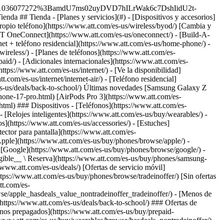
qué elegirnos? - [Garantía AT&T](https://www.att.com/es-us/why-att/guarantee/) - [Por qué AT&T](https://www.att.com/es-us/why-att/) - [AT&T vs. T-Mobile y Verizon](https://www.att.com/es-us/wireless/switch-and-save/#compare-us) - [AT&T Fiber vs. Spectrum y Xfinity](https://www.att.com/es-us/internet/fiber/#compare-us) - [Prueba AT&T gratis](https://www.att.com/es-us/wireless/free-trial/) - [Cambia y ahorra](https://www.att.com/es-us/wireless/switch-and-save/) ### Cobertura excepcional - [Mapa de cobertura 5G](https://www.att.com/es-us/maps/wireless-coverage.html) - [Mapa de cobertura de fibra óptica](https://www.att.com/es-us/internet/fiber/coverage-map/) [__La mejor garantía de Estados Unidos__ \ Obtén detalles](https://www.att.com/es-us/why-att/guarantee/) - Ayuda ## Ayuda - [Factura y cuenta](#) - [Móvil](#) - [Internet](#) Acciones rápidas [Ve toda la ayuda](https://www.att.com/es-us/support/) [Ver mi cuenta](https://www.att.com/es-us/acctmgmt/overview) [Centro de pagos](https://www.att.com/es-us/acctmgmt/mypaymentcenter) [Centro de facturación](https://www.att.com/es-us/acctmgmt/billing/mybillingcenter) ### Factura y pagos - [Comprende tu factura](https://www.att.com/es-us/support/my-account/understand-your-bill/) - [Averigua por qué tu factura cambió](https://www.att.com/es-us/support/article/my-account/KM1051879/) - [Configura y administra AutoPay](https://www.att.com/es-us/acctmgmt/mypaymentcenter?intent=MANAGEAUTOPAY) - [Ve las cuotas de los dispositivos](https://www.att.com/es-us/acctmgmt/payment/installmentplandetails) - [Pagar sin iniciar sesión](https://www.att.com/es-us/acctmgmt/fastpmt/fastpay) ### Cuenta - [Cambiar o restablecer contraseña](https://www.att.com/es-us/support/article/my-account/KM1008941/) - [Añade o elimina cuentas](https://www.att.com/es-us/support/article/my-account/KM1008925/) - [Traslada el servicio de internet](https://www.att.com/es-us/help/moving/) - [Ve tus pedidos y reclamaciones](https://www.att.com/es-us/orders/history) - [Más ayuda con la cuenta](https://www.att.com/es-us/support/my-account/) [__La mejor garantía de Estados Unidos__ \ Obtén detalles](https://www.att.com/es-us/why-att/guarantee/) Acciones rápidas [Administrar mi servicio móvil](https://www.att.com/es-us/acctmgmt/mywireless) [Rastrear mi pedido](https://www.att.com/es-us/orders/history) [Añade AT&T International Day Pass](https://www.att.com/es-us/acctmgmt/signin?intent=DEEPLINK&soc=IRRLHDF&level=CAT&source=ILC242589969&wtExtndSource=Megamenu) ### Mi dispositivo - [Verificar mi uso](https://www.att.com/es-us/acctmgmt/usage/mysummary) - [Administra complementos](https://www.att.com/es-us/acctmgmt/wireless/manage-addon) - [Cambiar mi plan](https://www.att.com/es-us/acctmgmt/mywireless/manageplan/) - [Añade una línea](https://www.att.com/es-us/buy/postpaid/?wlsfi=AL) - [Consultar los requisitos de cambio](https://www.att.com/es-us/buy/postpaid/?wlsfi=up) - [Activa un dispositivo móvil](https://www.att.com/es-us/