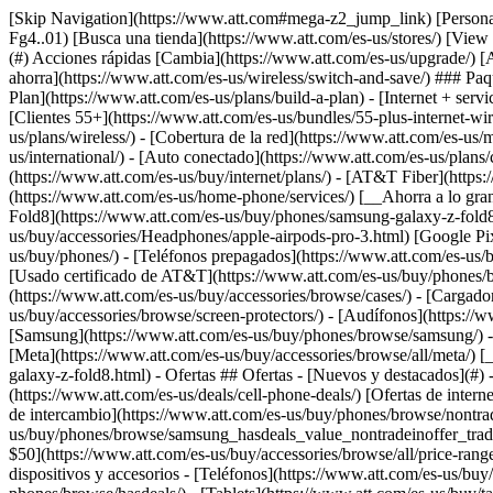
[Skip Navigation](https://www.att.com#mega-z2_jump_link) [Personal](https://www.att.com/es-us/) [Empresas](https://www.att.com/es-us/?1036077272%3BamdU7ms02uyDVD7hILrWak6c7DshIidU2t-Fg4..01) [Busca una tienda](https://www.att.com/es-us/stores/) [View in English](javascript:void%280%29) [](https://www.att.com/es-us/) - Tienda ## Tienda - [Planes y servicios](#) - [Dispositivos y accesorios](#) Acciones rápidas [Cambia](https://www.att.com/es-us/upgrade/) [Añade una línea](https://www.att.com/es-us/plans/add-a-line/) [Trae tu propio teléfono](https://www.att.com/es-us/wireless/byod/) [Cambia y ahorra](https://www.att.com/es-us/wireless/switch-and-save/) ### Paquetes - [Explorar paquetes](https://www.att.com/es-us/bundles/) - [AT&T OneConnect](https://www.att.com/es-us/oneconnect/) - [Build-A-Plan](https://www.att.com/es-us/plans/build-a-plan) - [Internet + servicio móvil](https://www.att.com/es-us/bundles/internet-wireless/) - [Internet + teléfono residencial](https://www.att.com/es-us/home-phone/) - [Clientes 55+](https://www.att.com/es-us/bundles/55-plus-internet-wireless/) ### Móvil - [Explora servicio móvil](https://www.att.com/es-us/wireless/) - [Planes de teléfonos](https://www.att.com/es-us/plans/wireless/) - [Cobertura de la red](https://www.att.com/es-us/maps/wireless-coverage.html) - [Prepago](https://www.att.com/es-us/prepaid/) - [Adicionales internacionales](https://www.att.com/es-us/international/) - [Auto conectado](https://www.att.com/es-us/plans/connected-car/) ### Internet residencial - [Explora internet residencial](https://www.att.com/es-us/internet/) - [Ve la disponibilidad](https://www.att.com/es-us/buy/internet/plans/) - [AT&T Fiber](https://www.att.com/es-us/internet/fiber/) - [AT&T Internet Air](https://www.att.com/es-us/internet/internet-air/) - [Teléfono residencial](https://www.att.com/es-us/home-phone/services/) [__Ahorra a lo grande en todo__ __regreso a clases__ \ Ver ofertas](https://www.att.com/es-us/deals/back-to-school/) Últimas novedades [Samsung Galaxy Z Fold8](https://www.att.com/es-us/buy/phones/samsung-galaxy-z-fold8.html) [iPhone 17 Pro](https://www.att.com/es-us/buy/phones/apple-iphone-17-pro.html) [AirPods Pro 3](https://www.att.com/es-us/buy/accessories/Headphones/apple-airpods-pro-3.html) [Google Pixel 10 Pro](https://www.att.com/es-us/buy/phones/google-pixel-10-pro.html) ### Dispositivos - [Teléfonos](https://www.att.com/es-us/buy/phones/) - [Teléfonos prepagados](https://www.att.com/es-us/buy/prepaid-phones/) - [Tablets](https://www.att.com/es-us/buy/tablets/) - [Relojes inteligentes](https://www.att.com/es-us/buy/wearables/) - [Usado certificado de AT&T](https://www.att.com/es-us/buy/phones/browse/att-certified-preowned) ### Accesorios - [Ver todos los accesorios](https://www.att.com/es-us/accessories/) - [Estuches](https://www.att.com/es-us/buy/accessories/browse/cases/) - [Cargadores](https://www.att.com/es-us/buy/accessories/browse/chargers/) - [Protector para pantalla](https://www.att.com/es-us/buy/accessories/browse/screen-protectors/) - [Audífonos](https://www.att.com/es-us/buy/accessories/browse/headphones/) ### Brands - [Apple](https://www.att.com/es-us/buy/phones/browse/apple/) - [Samsung](https://www.att.com/es-us/buy/phones/browse/samsung/) - [Motorola