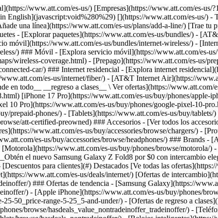
](https://www.att.com/es-us/buy/phones/browse/motorola/) - [Google](https://www.att.com/es-us/buy/phones/browse/google/) - [Meta](https://www.att.com/es-us/buy/accessories/browse/all/meta/) [__Obtén el nuevo Samsung Galaxy Z Fold8 por $0 con intercambio elegible__ \ Reserva](https://www.att.com/es-us/buy/phones/samsung-galaxy-z-fold8.html) - Ofertas ## Ofertas - [Nuevos y destacados](#) - [Descuentos para clientes](#) Destacados [Ve todas las ofertas](https://www.att.com/es-us/deals/) [Ofertas de servicio móvil](https://www.att.com/es-us/deals/cell-phone-deals/) [Ofertas de internet](https://www.att.com/es-us/deals/internet/) [Ofertas de intercambio](https://www.att.com/es-us/buy/phones/browse/tradeinoffer/) [Sin ofertas de intercambio](https://www.att.com/es-us/buy/phones/browse/nontradeinoffer/) ### Ofertas de tendencia - [Samsung Galaxy](https://www.att.com/es-us/buy/phones/browse/samsung_hasdeals_value_nontradeinoffer_tradeinoffer/) - [Apple iPhone](https://www.att.com/es-us/buy/phones/browse/apple_hasdeals_value_nontradeinoffer_tradeinoffer/) - [Menos de $50](https://www.att.com/es-us/buy/accessories/browse/all/price-range-25-50_price-range-5-25_5-and-under/) - [Ofertas de regreso a clases](https://www.att.com/es-us/deals/back-to-school/) ### Ofertas de dispositivos y accesorios - [Teléfonos](https://www.att.com/es-us/buy/phones/browse/hasdeals_value_nontradeinoffer_tradeinoffer/) - [Teléfonos prepagados](https://www.att.com/es-us/buy/prepaid-phones/browse/hasdeals/) - [Tablets](https://www.att.com/es-us/buy/tablets/browse/hasdeals_nontradeinoffer/) - [Relojes inteligentes](https://www.att.com/es-us/buy/wearables/browse/hasdeals_nontradeinoffer/) - [Ofertas de accesorios](https://www.att.com/es-us/buy/accessories/browse/all/deals/) ### Suscripciones - [AT&T OneConnect](https://www.att.com/es-us/oneconnect/) [__Cámbiate a AT&T y averigua cómo obtener hasta $800 por línea para terminar tu contrato__ \ Compra ahora](https://www.att.com/es-us/buy/phones/) ### Descuentos por ocupación - [Empleados de empresas](https://www.att.com/es-us/verification/signaturehub/#employment) - [Militares y veteranos](https://www.att.com/es-us/offers/discount-program/military-discount/) - [Maestros](https://www.att.com/es-us/offers/discount-program/teacher/) - [Enfermeros y médicos](https://www.att.com/es-us/verification/signaturehub/#medical) - [Personal de emergencias activo](https://www.att.com/es-us/firstnetandfamily/) ### Descuentos por afiliación - [Clientes 55+](https://www.att.com/es-us/verification/signaturehub/#age) - [Personal retirado del servicio de emergencia](https://www.att.com/es-us/offers/discount-program/retired-responders/) - [Trabajadores de sindicatos](https://www.att.com/es-us/offers/discount-program/union-discount/) - [Estudiantes](https://www.att.com/es-us/verification/signaturehub/#student) ### Ahorros para socios - [Descuento con tarjeta de crédito](https://www.att.com/es-us/?1036077272%3BamdU7ms02uyDVD7hIidU2t-FgOyvGkzT7uyJVm497PywgLdW2iYTVis9IZcUaO3.z1) - [Beneficios y más](https://andmorebenefits.att.com/root-discovery) [__Maestros: ahorra hasta $150 por línea y hasta un 20% en planes__ \ Obtén detalles](https://www.att.com/es-us/offers/discount-program/teacher/) - La diferencia de AT&T ## La diferencia de AT&T - [Nuestra ventaja competitiva](#) ### ¿Por 