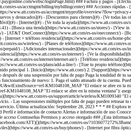
[Nuevos y destacados](#) - [Descuentos para clientes](#) - [Ve todas las
óvil](#) - [Internet](#) - [Ve toda la ayuda](https://www.att.com/es-us/