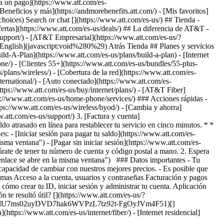
Search or chat [](https://www.att.com/es-us/) ## Tienda -
 ofertas](https://www.att.com/es-us/deals/) ## La diferencia de AT&T -
support/)
- [AT&T Empresarial](https://www.att.com/es-us/?1036077272%3BamdU7ms02uyDVD7hILrWak6c7DshIidU2t-FgO3.41) - [Busca una tienda](https://www.att.com/es-us/stores/) - [View in English](javascript:void%280%29) Atrás Tienda ## Planes y servicios ### Paquetes - [Explorar paquetes](https://www.att.com/es-us/bundles/) - [AT&T OneConnect](https://www.att.com/es-us/oneconnect/) - [Build-A-Plan](https://www.att.com/es-us/plans/build-a-plan) - [Internet + servicio móvil](https://www.att.com/es-us/bundles/internet-wireless/) - [Internet + teléfono residencial](https://www.att.com/es-us/home-phone/) - [Clientes 55+](https://www.att.com/es-us/bundles/55-plus-internet-wireless/) ### Móvil - [Explora servicio móvil](https://www.att.com/es-us/wireless/) - [Planes de teléfonos](https://www.att.com/es-us/plans/wireless/) - [Cobertura de la red](https://www.att.com/es-us/maps/wireless-coverage.html) - [Prepago](https://www.att.com/es-us/prepaid/) - [Adicionales internacionales](https://www.att.com/es-us/international/) - [Auto conectado](https://www.att.com/es-us/plans/connected-car/) ### Internet residencial - [Explora internet residencial](https://www.att.com/es-us/internet/) - [Ve la disponibilidad](https://www.att.com/es-us/buy/internet/plans/) - [AT&T Fiber](https://www.att.com/es-us/internet/fiber/) - [AT&T Internet Air](https://www.att.com/es-us/internet/internet-air/) - [Teléfono residencial](https://www.att.com/es-us/home-phone/services/) ### Acciones rápidas - [Cambia](https://www.att.com/es-us/upgrade/) - [Añade una línea](https://www.att.com/es-us/plans/add-a-line/) - [Trae tu propio teléfono](https://www.att.com/es-us/wireless/byod/) - [Cambia y ahorra](https://www.att.com/es-us/wireless/switch-and-save/) Inicio del contenido principal 1. [Inicio](https://www.att.com/) 2. [Support](https://www.att.com/es-us/support/) 3. [Factura y cuenta](https://www.att.com/es-us/support/my-account/) # Restaura el servicio después de una suspensión por falta de pago Paga la totalidad de tu saldo atrasado en línea para restablecer tu servicio en cinco minutos. * * * PASOS DETALLADOS Aquí se explica cómo poner tu servicio en funcionamiento de nuevo: 1. Paga el saldo atrasado de tu cuenta. Puedes: - [Iniciar sesión para pagar tu saldo](https://www.att.com/es-us/acctmgmt/passthrough/makepayment?source=IYPO000000000000U&wtExtndSource=ref-KM1048108_MAP "El enlace se abre en la misma ventana") - [Pagar sin iniciar sesión](https://www.att.com/es-us/acctsvcs/fastpay?source=IYPO000000000000U&wtExtndSource=ref-KM1048108_MAP "El enlace se abre en la misma ventana"): asegúrate de tener tu número de cuenta y código postal a mano. 2. Espera cinco minutos. [Obtén información sobre las formas de pagar tu factura](https://www.att.com/es-us/support/article/wireless/KM1009340 "El enlace se abre en la misma ventana") ### Datos importantes - Tu próxima factura tendrá un cargo por restauración o reconexión del servicio. - Las suspensiones múltiples por falta de pago pueden retrasar tu capacidad de cambiar con nuestros mejores precios. - Es posible que tengas que apagar y volver a encender tu dispositivo para reactivar tu servicio. Última actualización: Septiembre 28, 2023 * * * ## Explora temas Acceso a la cuenta, usuarios y contraseñas Facturación y pagos Traslada, suspende y cancela el servicio Privacidad, fraude y seguridad Perfil e información de contacto Alertas e información de uso Conoce cómo crear tu ID, iniciar sesión y administrar tu cuenta. Aplicación de AT&T e ingreso ID, registrarse y vinculación de cuentas Códigos de acceso Contraseñas Permisos y acceso otorgado ### ¿Esta información te resultó útil? [](https://www.att.com/es-us/?1036077272%3BamdU7ms02uy52t-FgOyJVm4.m1)[](https://www.facebook.com/ATT)[](https://www.att.com/es-us/?1036077272%3BamdU7ms02uyDVD7hak6WVPzL7tz92t-FgOyJVm4F51)[](https://www.linkedin.com/company/att/) ### Tienda - [Teléfonos móviles](https://www.att.com/es-us/buy/phones/) - [Internet por fibra óptica](https://www.att.com/es-us/internet/fiber/) - [Internet residencial](https://www.att.com/es-us/internet/) - [Tablets](https://www.att.com/es-us/buy/tablets/) - [Relojes inteligentes](https://www.att.com/es-us/buy/wearables/) - [Accesorios inalámbricos](https://www.att.com/es-us/accessories/) - [Teléfonos prepagados](https://www.att.com/es-us/prepaid/) ### Tendencia - [iPhone 17 Pro Max](https://www.att.com/es-us/buy/phones/apple-iphone-17-pro-max.html) - [iPhone 17 Pro](https://www.att.com/es-us/buy/phones/apple-iphone-17-pro.html) - [iPhone Air](https://www.att.com/es-us/buy/phones/apple-iphone-air.html) - [iPhone 17](https://www.att.com/es-us/buy/phones/apple-iphone-17.html) - [Samsung Galaxy S26 Ultra](https://www.att.com/es-us/buy/phones/samsung-galaxy-s26-ultra.html) - [Samsung Galaxy Z Fold8 Ultra](https://www.att.com/es-us/buy/phones/samsung-galaxy-z-fold8-ultra.html) - [Samsung Galaxy Z Fold8](https://www.att.com/es-us/buy/phones/samsung-galaxy-z-fold8.html) - [Samsung Galaxy Z Flip8](https://www.att.com/es-us/buy/phones/samsung-galaxy-z-flip8.html) ### Mejores planes de teléfono y datos - [Planes de telefonía ilimitada](https://www.att.com/es-us/plans/wireless/) - [Planes internacionales](https://www.att.com/es-us/international/) - [Añade una línea](https://www.att.com/es-us/plans/add-a-line/) - [Cambia](https://www.att.com/es-us/plans/phone-upgrade/) - [Planes de datos para tablet](https://www.att.com/es-us/plans/tablet-ipad-data-plans/) - [Planes para hotspot móvil](https://www.att.com/es-us/plans/tethering/) - [Next Up Anytime](https://www.att.com/es-us/plans/next-up-anytime/) ### Cámbiate a AT&T - [Cámbiate a AT&T](https://www.att.com/es-us/wireless/switch-and-save/) - [Cómo cambiar de compañía telefónica](https://www.att.com/es-us/wireless/how-to-switch-phone-carrier/) - [Prueba de velocidad de Internet](https://www.att.com/es-us/support/speedtest/) - [Trae tu propio dispositivo](https://www.att.com/es-us/wireless/byod/) - [Intercambio de teléfonos móviles](https://www.att.com/es-us/?1036077272%3BamdU7ms02uyU7tzvGkch2tzUV_6CgZUF91) - [Traspasa tu servicio de internet](https://www.att.com/es-us/moving/) ### Ofertas destacadas - [Ofertas y promociones de AT&T](https://www.att.com/es-us/deals/) - [Ofertas de teléfonos móviles](https://www.att.com/es-us/deals/cell-phone-deals/) - [Ofertas de iPhone](https://www.att.com/es-us/deals/iphone-deals/) - [Ofertas de Samsung](https://www.att.com/es-us/buy/phones/browse/samsung_hasdeals/) - [Ofertas de paquetes de telefonía e internet](https://www.att.com/es-us/bundles/internet-wireless/) - [Descuento con tarjeta de crédito](https://www.att.com/es-us/?1036077272%3BamdU7ms02uyDVD7hIidU2t-FgOyvGkzT7uyJVm497PywgLdW2iYTVis9IZcUaO3.z1) - [Ofertas de teléfonos gratis para clientes nuevos](https://www.att.com/es-us/buy/phones/browse/free/) - [Ofertas sin intercambio](https://www.att.com/es-us/buy/phones/browse/nontradeinoffer/) ### Ve teléfonos móviles por marca - [Nuevos iPhones de Apple](https://www.att.com/es-us/buy/phones/browse/apple/) - [Teléfonos Samsung Galaxy nuevos](https://www.att.com/es-us/buy/phones/browse/samsung/) - [Teléfonos Google Pixel nuevos](https://www.att.com/es-us/buy/phones/browse/google/) - [Teléfonos Motorola Moto nuevos](https://www.att.com/es-us/buy/phones/browse/motorola/) - [Teléfonos Sonim nuevos](https://www.att.com/es-us/buy/phones/browse/sonim/) ### Tablets y relojes - [Nuevo Apple iPad](https://www.att.com/es-us/buy/tablets/browse/apple/) - [Nuevo Samsung Galaxy Tab](https://www.att.com/es-us/buy/tablets/browse/samsung/) - [Nuevo Apple Watch](https://www.att.com/es-us/buy/wearables/browse/apple/) - [Nuevo Samsung Galaxy Watch](https://www.att.com/es-us/buy/wearables/browse/samsung/) - [Nuevo Google Pixel Watch](https://www.att.com/es-us/buy/wearables/browse/google/) - [Nuevo reloj inteligente para niños](https://www.att.com/es-us/buy/wearables/att-amigo-jr-watch.html) ### Accesorios por marca - [Accesorios Apple](https://www.att.com/es-us/buy/accessories/browse/all/apple/) - [Accesorios de AT&T](https://www.att.com/es-us/buy/accessories/browse/all/att/) - [Accesorios de Samsung](https://www.att.com/es-us/buy/accessories/browse/all/samsung/) - [Estuches para teléfonos Otterbox](https://www.att.com/es-us/buy/accessories/browse/cases/otterbox/) - [Audífonos Beats](https://www.att.com/es-us/buy/accessories/browse/headphones/beats/) ### Recursos - [Combina internet y servicio móvil](https://www.att.com/es-us/bundles/) - [¿Qué es Internet Air?](https://www.att.com/es-us/internet/what-is-internet-air/) - [Cómo usar tu teléfono cuando viajas al exterior](https://www.att.com/es-us/wireless/how-to-use-your-cell-phone-internationally/) - [¿Qué es internet por fibra óptica?](https://www.att.com/es-us/internet/what-is-fiber-internet/) - [¿Qué es una eSIM?](https://www.att.com/es-us/wireless/what-is-esim/) - [Devolver o cambiar tu dispositivo móvil](https://www.att.com/es-us/wireless/return-policy/) - [¿Qué es Wi-Fi?](https://www.att.com/es-us/blog/what-is-wifi/) ### AT&T - [Busca una tienda](https://www.att.com/es-us/stores/) - [Sala de prensa](https://www.att.com/es-us/sdabout/?source=EB00CO0000000000L&wtExtndSource=footer) - [Inversionistas](https://www.att.com/es-us/?1036077272%3BamdU7ms02uywgLGc7DdF7LshIidU2t-Fg4..21) - [Responsabilidad corporativa](https://www.att.com/es-us/?1036077272%3BamdU7ms02uyWVi-UIkchIkqwgPcUeO6JVm4hIZy92N..q1) - [Empleo](https://www.att.jobs/) - [Ayuda e información](https://www.att.com/es-us/support/) - [Garantía AT&T](https://www.att.com/es-us/why-att/guarantee/) - [Archivos legibles por máquina de Datos sobre Broadband](https://www.att.com/es-us/broadbandlabels/broadband-facts-machine-readable-plans/) - [Código para compartir pantalla](#) * * * - [Blog Techbuzz](https://www.att.com/es-us/blog/) - [Comentarios](#) - [Correo electrónico de AT&T GRATIS con 1 TB de almacenamiento](https://www.att.com/es-us/partners/currently/email-sign-up/?source=EnEma