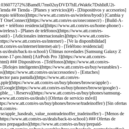
qué elegirnos? - [Garantía AT&T](https://www.att.com/es-us/why-att/guarantee/) - [Por qué AT&T](https://www.att.com/es-us/why-att/) - [AT&T vs. T-Mobile y Verizon](https://www.att.com/es-us/wireless/switch-and-save/#compare-us) - [AT&T Fiber vs. Spectrum y Xfinity](https://www.att.com/es-us/internet/fiber/#compare-us) - [Prueba AT&T gratis](https://www.att.com/es-us/wireless/free-trial/) - [Cambia y ahorra](https://www.att.com/es-us/wireless/switch-and-save/) ### Cobertura excepcional - [Mapa de cobertura 5G](https://www.att.com/es-us/maps/wireless-coverage.html) - [Mapa de cobertura de fibra óptica](https://www.att.com/es-us/internet/fiber/coverage-map/) [__La mejor garantía de Estados Unidos__ \ Obtén detalles](https://www.att.com/es-us/why-att/guarantee/) - Ayuda ## Ayuda - [Factura y cuenta](#) - [Móvil](#) - [Internet](#) Acciones rápidas [Ve toda la ayuda](https://www.att.com/es-us/support/) [Ver mi cuenta](https://www.att.com/es-us/acctmgmt/overview) [Centro de pagos](https://www.att.com/es-us/acctmgmt/mypaymentcenter) [Centro de facturación](https://www.att.com/es-us/acctmgmt/billing/mybillingcenter) ### Factura y pagos - [Comprende tu factura](https://www.att.com/es-us/support/my-account/understand-your-bill/) - [Averigua por qué tu factura cambió](https://www.att.com/es-us/support/article/my-account/KM1051879/) - [Configura y administra AutoPay](https://www.att.com/es-us/acctmgmt/mypaymentcenter?intent=MANAGEAUTOPAY) - [Ve las cuotas de los dispositivos](https://www.att.com/es-us/acctmgmt/payment/installmentplandetails) - [Pagar sin iniciar sesión](https://www.att.com/es-us/acctmgmt/fastpmt/fastpay) ### Cuenta - [Cambiar o restablecer contraseña](https://www.att.com/es-us/support/article/my-account/KM1008941/) - [Añade o elimina cuentas](https://www.att.com/es-us/support/article/my-account/KM1008925/) - [Traslada el servicio de internet](https://www.att.com/es-us/help/moving/) - [Ve tus pedidos y reclamaciones](https://www.att.com/es-us/orders/history) - [Más ayuda con la cuenta](https://www.att.com/es-us/support/my-account/) [__La mejor garantía de Estados Unidos__ \ Obtén detalles](https://www.att.com/es-us/why-att/guarantee/) Acciones rápidas [Administrar mi servicio móvil](https://www.att.com/es-us/acctmgmt/mywireless) [Rastrear mi pedido](https://www.att.com/es-us/orders/history) [Añade AT&T International Day Pass](https://www.att.com/es-us/acctmgmt/signin?intent=DEEPLINK&soc=IRRLHDF&level=CAT&source=ILC242589969&wtExtndSource=Megamenu) ### Mi dispositivo - [Verificar mi uso](https://www.att.com/es-us/acctmgmt/usage/mysummary) - [Administra complementos](https://www.att.com/es-us/acctmgmt/wireless/manage-addon) - [Cambiar mi plan](https://www.att.com/es-us/acctmgmt/mywireless/manageplan/) - [Añade una línea](https://www.att.com/es-us/buy/postpaid/?wlsfi=AL) - [Consultar los requisitos de cambio](https://www.att.com/es-us/buy/postpaid/?wlsfi=up) - [Activa un dispositivo móvil](https://www.att.com/es-us/