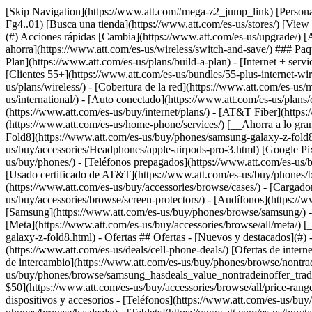
[Skip Navigation](https://www.att.com#mega-z2_jump_link) [Personal](https://www.att.com/es-us/) [Empresas](https://www.att.com/es-us/?1036077272%3BamdU7ms02uyDVD7hILrWak6c7DshIidU2t-Fg4..01) [Busca una tienda](https://www.att.com/es-us/stores/) [View in English](javascript:void%280%29) [](https://www.att.com/es-us/) - Tienda ## Tienda - [Planes y servicios](#) - [Dispositivos y accesorios](#) Acciones rápidas [Cambia](https://www.att.com/es-us/upgrade/) [Añade una línea](https://www.att.com/es-us/plans/add-a-line/) [Trae tu propio teléfono](https://www.att.com/es-us/wireless/byod/) [Cambia y ahorra](https://www.att.com/es-us/wireless/switch-and-save/) ### Paquetes - [Explorar paquetes](https://www.att.com/es-us/bundles/) - [AT&T OneConnect](https://www.att.com/es-us/oneconnect/) - [Build-A-Plan](https://www.att.com/es-us/plans/build-a-plan) - [Internet + servicio móvil](https://www.att.com/es-us/bundles/internet-wireless/) - [Internet + teléfono residencial](https://www.att.com/es-us/home-phone/) - [Clientes 55+](https://www.att.com/es-us/bundles/55-plus-internet-wireless/) ### Móvil - [Explora servicio móvil](https://www.att.com/es-us/wireless/) - [Planes de teléfonos](https://www.att.com/es-us/plans/wireless/) - [Cobertura de la red](https://www.att.com/es-us/maps/wireless-coverage.html) - [Prepago](https://www.att.com/es-us/prepaid/) - [Adicionales internacionales](https://www.att.com/es-us/international/) - [Auto conectado](https://www.att.com/es-us/plans/connected-car/) ### Internet residencial - [Explora internet residencial](https://www.att.com/es-us/internet/) - [Ve la disponibilidad](https://www.att.com/es-us/buy/internet/plans/) - [AT&T Fiber](https://www.att.com/es-us/internet/fiber/) - [AT&T Internet Air](https://www.att.com/es-us/internet/internet-air/) - [Teléfono residencial](https://www.att.com/es-us/home-phone/services/) [__Ahorra a lo grande en todo__ __regreso a clases__ \ Ver ofertas](https://www.att.com/es-us/deals/back-to-school/) Últimas novedades [Samsung Galaxy Z Fold8](https://www.att.com/es-us/buy/phones/samsung-galaxy-z-fold8.html) [iPhone 17 Pro](https://www.att.com/es-us/buy/phones/apple-iphone-17-pro.html) [AirPods Pro 3](https://www.att.com/es-us/buy/accessories/Headphones/apple-airpods-pro-3.html) [Google Pixel 10 Pro](https://www.att.com/es-us/buy/phones/google-pixel-10-pro.html) ### Dispositivos - [Teléfonos](https://www.att.com/es-us/buy/phones/) - [Teléfonos prepagados](https://www.att.com/es-us/buy/prepaid-phones/) - [Tablets](https://www.att.com/es-us/buy/tablets/) - [Relojes inteligentes](https://www.att.com/es-us/buy/wearables/) - [Usado certificado de AT&T](https://www.att.com/es-us/buy/phones/browse/att-certified-preowned) ### Accesorios - [Ver todos los accesorios](https://www.att.com/es-us/accessories/) - [Estuches](https://www.att.com/es-us/buy/accessories/browse/cases/) - [Cargadores](https://www.att.com/es-us/buy/accessories/browse/chargers/) - [Protector para pantalla](https://www.att.com/es-us/buy/accessories/browse/screen-protectors/) - [Audífonos](https://www.att.com/es-us/buy/accessories/browse/headphones/) ### Brands - [Apple](https://www.att.com/es-us/buy/phones/browse/apple/) - [Samsung](https://www.att.com/es-us/buy/phones/browse/samsung/) - [Motorola