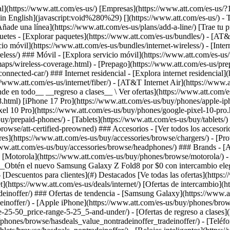
](https://www.att.com/es-us/buy/phones/browse/motorola/) - [Google](https://www.att.com/es-us/buy/phones/browse/google/) - [Meta](https://www.att.com/es-us/buy/accessories/browse/all/meta/) [__Obtén el nuevo Samsung Galaxy Z Fold8 por $0 con intercambio elegible__ \ Reserva](https://www.att.com/es-us/buy/phones/samsung-galaxy-z-fold8.html) - Ofertas ## Ofertas - [Nuevos y destacados](#) - [Descuentos para clientes](#) Destacados [Ve todas las ofertas](https://www.att.com/es-us/deals/) [Ofertas de servicio móvil](https://www.att.com/es-us/deals/cell-phone-deals/) [Ofertas de internet](https://www.att.com/es-us/deals/internet/) [Ofertas de intercambio](https://www.att.com/es-us/buy/phones/browse/tradeinoffer/) [Sin ofertas de intercambio](https://www.att.com/es-us/buy/phones/browse/nontradeinoffer/) ### Ofertas de tendencia - [Samsung Galaxy](https://www.att.com/es-us/buy/phones/browse/samsung_hasdeals_value_nontradeinoffer_tradeinoffer/) - [Apple iPhone](https://www.att.com/es-us/buy/phones/browse/apple_hasdeals_value_nontradeinoffer_tradeinoffer/) - [Menos de $50](https://www.att.com/es-us/buy/accessories/browse/all/price-range-25-50_price-range-5-25_5-and-under/) - [Ofertas de regreso a clases](https://www.att.com/es-us/deals/back-to-school/) ### Ofertas de dispositivos y accesorios - [Teléfonos](https://www.att.com/es-us/buy/phones/browse/hasdeals_value_nontradeinoffer_tradeinoffer/) - [Teléfonos prepagados](https://www.att.com/es-us/buy/prepaid-phones/browse/hasdeals/) - [Tablets](https://www.att.com/es-us/buy/tablets/browse/hasdeals_nontradeinoffer/) - [Relojes inteligentes](https://www.att.com/es-us/buy/wearables/browse/hasdeals_nontradeinoffer/) - [Ofertas de accesorios](https://www.att.com/es-us/buy/accessories/browse/all/deals/) ### Suscripciones - [AT&T OneConnect](https://www.att.com/es-us/oneconnect/) [__Cámbiate a AT&T y averigua cómo obtener hasta $800 por línea para terminar tu contrato__ \ Compra ahora](https://www.att.com/es-us/buy/phones/) ### Descuentos por ocupación - [Empleados de empresas](https://www.att.com/es-us/verification/signaturehub/#employment) - [Militares y veteranos](https://www.att.com/es-us/offers/discount-program/military-discount/) - [Maestros](https://www.att.com/es-us/offers/discount-program/teacher/) - [Enfermeros y médicos](https://www.att.com/es-us/verification/signaturehub/#medical) - [Personal de emergencias activo](https://www.att.com/es-us/firstnetandfamily/) ### Descuentos por afiliación - [Clientes 55+](https://www.att.com/es-us/verification/signaturehub/#age) - [Personal retirado del servicio de emergencia](https://www.att.com/es-us/offers/discount-program/retired-responders/) - [Trabajadores de sindicatos](https://www.att.com/es-us/offers/discount-program/union-discount/) - [Estudiantes](https://www.att.com/es-us/verification/signaturehub/#student) ### Ahorros para socios - [Descuento con tarjeta de crédito](https://www.att.com/es-us/?1036077272%3BamdU7ms02uyDVD7hIidU2t-FgOyvGkzT7uyJVm497PywgLdW2iYTVis9IZcUaO3.z1) - [Beneficios y más](https://andmorebenefits.att.com/root-discovery) [__Maestros: ahorra hasta $150 por línea y hasta un 20% en planes__ \ Obtén detalles](https://www.att.com/es-us/offers/discount-program/teacher/) - La diferencia de AT&T ## La diferencia de AT&T - [Nuestra ventaja competitiva](#) ### ¿Por 