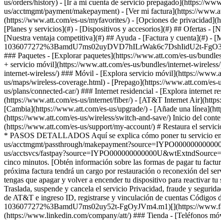
[Planes y servicios](#) - [Dispositivos y accesorios](#) ## Ofertas - 
[Nuestra ventaja competitiva](#) ## Ayuda - [Factura y cuenta](#) - [M