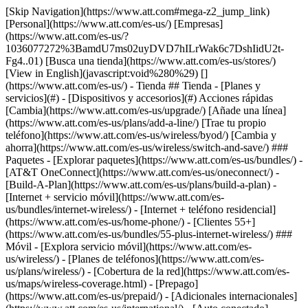
[Skip Navigation](https://www.att.com#mega-z2_jump_link) [Personal](https://www.att.com/es-us/) [Empresas](https://www.att.com/es-us/?1036077272%3BamdU7ms02uyDVD7hILrWak6c7DshIidU2t-Fg4..01) [Busca una tienda](https://www.att.com/es-us/stores/) [View in English](javascript:void%280%29) [](https://www.att.com/es-us/) - Tienda ## Tienda - [Planes y servicios](#) - [Dispositivos y accesorios](#) Acciones rápidas [Cambia](https://www.att.com/es-us/upgrade/) [Añade una línea](https://www.att.com/es-us/plans/add-a-line/) [Trae tu propio teléfono](https://www.att.com/es-us/wireless/byod/) [Cambia y ahorra](https://www.att.com/es-us/wireless/switch-and-save/) ### Paquetes - [Explorar paquetes](https://www.att.com/es-us/bundles/) - [AT&T OneConnect](https://www.att.com/es-us/oneconnect/) - [Build-A-Plan](https://www.att.com/es-us/plans/build-a-plan) - [Internet + servicio móvil](https://www.att.com/es-us/bundles/internet-wireless/) - [Internet + teléfono residencial](https://www.att.com/es-us/home-phone/) - [Clientes 55+](https://www.att.com/es-us/bundles/55-plus-internet-wireless/) ### Móvil - [Explora servicio móvil](https://www.att.com/es-us/wireless/) - [Planes de teléfonos](https://www.att.com/es-us/plans/wireless/) - [Cobertura de la red](https://www.att.com/es-us/maps/wireless-coverage.html) - [Prepago](https://www.att.com/es-us/prepaid/) - [Adicionales internacionales](https://www.att.com/es-us/international/) - [Auto conectado](https://www.att.com/es-us/plans/connected-car/) ### Internet residencial - [Explora internet residencial](https://www.att.com/es-us/internet/) - [Ve la disponibilidad](https://www.att.com/es-us/buy/internet/plans/) - [AT&T Fiber](https://www.att.com/es-us/internet/fiber/) - [AT&T Internet Air](https://www.att.com/es-us/internet/internet-air/) - [Teléfono residencial](https://www.att.com/es-us/home-phone/services/) [__Ahorra a lo grande en todo__ __regreso a clases__ \ Ver ofertas](https://www.att.com/es-us/deals/back-to-school/) Últimas novedades [Samsung Galaxy Z Fold8](https://www.att.com/es-us/buy/phones/samsung-galaxy-z-fold8.html) [iPhone 17 Pro](https://www.att.com/es-us/buy/phones/apple-iphone-17-pro.html) [AirPods Pro 3](https://www.att.com/es-us/buy/accessories/Headphones/apple-airpods-pro-3.html) [Google Pixel 10 Pro](https://www.att.com/es-us/buy/phones/google-pixel-10-pro.html) ### Dispositivos - [Teléfonos](https://www.att.com/es-us/buy/phones/) - [Teléfonos prepagados](https://www.att.com/es-us/buy/prepaid-phones/) - [Tablets](https://www.att.com/es-us/buy/tablets/) - [Relojes inteligentes](https://www.att.com/es-us/buy/wearables/) - [Usado certificado de AT&T](https://www.att.com/es-us/buy/phones/browse/att-certified-preowned) ### Accesorios - [Ver todos los accesorios](https://www.att.com/es-us/accessories/) - [Estuches](https://www.att.com/es-us/buy/accessories/browse/cases/) - [Cargadores](https://www.att.com/es-us/buy/accessories/browse/chargers/) - [Protector para pantalla](https://www.att.com/es-us/buy/accessories/browse/screen-protectors/) - [Audífonos](https://www.att.com/es-us/buy/accessories/browse/headphones/) ### Brands - [Apple](https://www.att.com/es-us/buy/phones/browse/apple/) - [Samsung](https://www.att.com/es-us/buy/phones/browse/samsung/) - [Motorola](https://www.att.com/es-us/buy/phones/browse/motorola/) - [Google](https://www.att.com/es-us/buy/phones/browse/google/) - [Meta](https://www.att.com/es-us/buy/accessories/browse/all/meta/) [__Obtén el nuevo Samsung Galaxy Z Fold8 por $0 con intercambio elegible__ \ Reserva](https://www.att.com/es-us/buy/phones/samsung-galaxy-z-fold8.html) - Ofertas ## Ofertas - [Nuevos y destacados](#) - [Descuentos para clientes](#) Destacados [Ve todas las ofertas](https://www.att.com/es-us/deals/) [Ofertas de servicio móvil](https://www.att.com/es-us/deals/cell-phone-deals/) [Ofertas de internet](https://www.att.com/es-us/deals/internet/) [Ofertas de intercambio](https://www.att.com/es-us/buy/phones/browse/tradeinoffer/) [Sin ofertas de intercambio](https://www.att.com/es-us/buy/phones/browse/nontradeinoffer/) ### Ofertas de tendencia - [Samsung Galaxy](https://www.att.com/es-us/buy/phones/browse/samsung_hasdeals_value_nontradeinoffer_tradeinoffer/) - [Apple iPhone](https://www.att.com/es-us/buy/phones/browse/apple_hasdeals_value_nontradeinoffer_tradeinoffer/) - [Menos de $50](https://www.att.com/es-us/buy/accessories/browse/all/price-range-25-50_price-range-5-25_5-and-under/) - [Ofertas de regreso a clases](https://www.att.com/es-us/deals/back-to-school/) ### Ofertas de dispositivos y accesorios - [Teléfonos](https://www.att.com/es-us/buy/phones/browse/hasdeals_value_nontradeinoffer_tradeinoffer/) - [Teléfonos prepagados](https://www.att.com/es-us/buy/prepaid-phones/browse/hasdeals/) - [Tablets](https://www.att.com/es-us/buy/tablets/browse/hasdeals_nontradeinoffer/) - [Relojes inteligentes](https://www.att.com/es-us/buy/wearables/browse/hasdeals_nontradeinoffer/) - [Ofertas de accesorios](https://www.att.com/es-us/buy/accessories/browse/all/deals/) ### Suscripciones - [AT&T OneConnect](https://www.att.com/es-us/oneconnect/) [__Cámbiate a AT&T y averigua cómo obtener hasta $800 por línea para terminar tu contrato__ \ Compra ahora](https://www.att.com/es-us/buy/phones/) ### Descuentos por ocupación - [Empleados de empresas](https://www.att.com/es-us/verification/signaturehub/#employment) - [Militares y veteranos](https://www.att.com/es-us/offers/discount-program/military-discount/) - [Maestros](https://www.att.com/es-us/offers/discount-program/teacher/) - [Enfermeros y médicos](https://www.att.com/es-us/verification/signaturehub/#medical) - [Personal de emergencias activo](https://www.att.com/es-us/firstnetandfamily/) ### Descuentos por afiliación - [Clientes 55+](https://www.att.com/es-us/verification/signaturehub/#age) - [Personal retirado del servicio de emergencia](https://www.att.com/es-us/offers/discount-program/retired-responders/) - [Trabajadores de sindicatos](https://www.att.com/es-us/offers/discount-program/union-discount/) - [Estudiantes](https://www.att.com/es-us/verification/signaturehub/#student) ### Ahorros para socios - [Descuento con tarjeta de crédito](https://www.att.com/es-us/?1036077272%3BamdU7ms02uyDVD7hIidU2t-FgOyvGkzT7uyJVm497PywgLdW2iYTVis9IZcUaO3.z1) - [Beneficios y más](https://andmorebenefits.att.com/root-discovery) [__Maestros: ahorra hasta $150 por línea y hasta un 20% en planes__ \ Obtén detalles](https://www.att.com/es-us/offers/discount-program/teacher/) - La diferencia de AT&T ## La diferencia de AT&T - [Nuestra ventaja competitiva](#) ### ¿Por qué elegirnos? - [Garantía AT&T](https://www.att.com/es-us/why-att/guarantee/) - [Por qué AT&T](https://www.att.com/es-us/why-att/) - [AT&T vs. T-Mobile y Verizon](https://www.att.com/es-us/wireless/switch-and-save/#compare-us) - [AT&T Fiber vs. Spectrum y Xfinity](https://www.att.com/es-us/internet/fiber/#compare-us) - [Prueba AT&T gratis](https://www.att.com/es-us/wireless/free-trial/) - [Cambia y ahorra](https://www.att.com/es-us/wireless/switch-and-save/) ### Cobertura excepcional - [Mapa de cobertura 5G](https://www.att.com/es-us/maps/wireless-coverage.html) - [Mapa de cobertura de fibra óptica](https://www.att.com/es-us/internet/fiber/coverage-map/) [__La mejor garantía de Estados Unidos__ \ Obtén detalles](https://www.att.com/es-us/why-att/guarantee/) - Ayuda ## Ayuda - [Factura y cuenta](#) - [Móvil](#) - [Internet](#) Acciones rápidas [Ve toda la ayuda](https://www.att.com/es-us/support/) [Ver mi cuenta](https://www.att.com/es-us/acctmgmt/overview) [Centro de pagos](https://www.att.com/es-us/acctmgmt/mypaymentcenter) [Centro de facturación](https://www.att.com/es-us/acctmgmt/billing/mybillingcenter) ### Factura y pagos - [Comprende tu factura](https://www.att.com/es-us/support/my-account/understand-your-bill/) - [Averigua por qué tu factura cambió](https://www.att.com/es-us/support/article/my-account/KM1051879/) - [Configura y administra AutoPay](https://www.att.com/es-us/acctmgmt/mypaymentcenter?intent=MANAGEAUTOPAY) - [Ve las cuotas de los dispositivos](https://www.att.com/es-us/acctmgmt/payment/installmentplandetails) - [Pagar sin iniciar sesión](https://www.att.com/es-us/acctmgmt/fastpmt/fastpay) ### Cuenta - [Cambiar o restablecer contraseña](https://www.att.com/es-us/support/article/my-account/KM1008941/) - [Añade o elimina cuentas](https://www.att.com/es-us/support/article/my-account/KM1008925/) - [Traslada el servicio de internet](https://www.att.com/es-us/help/moving/) - [Ve tus pedidos y reclamaciones](https://www.att.com/es-us/orders/history) - [Más ayuda con la cuenta](https://www.att.com/es-us/support/my-account/) [__La mejor garantía de Estados Unidos__ \ Obtén detalles](https://www.att.com/es-us/why-att/guarantee/) Acciones rápidas [Administrar mi servicio móvil](https://www.att.com/es-us/acctmgmt/mywireless) [Rastrear mi pedido](https://www.att.com/es-us/orders/history) [Añade AT&T International Day Pass](https://www.att.com/es-us/acctmgmt/signin?intent=DEEPLINK&soc=IRRLHDF&level=CAT&source=ILC242589969&wtExtndSource=Megamenu) ### Mi dispositivo - [Verificar mi uso](https://www.att.com/es-us/acctmgmt/usage/mysummary) - [Administra complementos](https://www.att.com/es-us/acctmgmt/wireless/manage-addon) - [Cambiar mi plan](https://www.att.com/es-us/acctmgmt/mywireless/manageplan/) - [Añade una línea](https://www.att.com/es-us/buy/postpaid/?wlsfi=AL) - [Consultar los requisitos de cambio](https://www.att.com/es-us/buy/postpaid/?wlsfi=up) - [Activa un dispositivo móvil](https://www.att.com/es-us/