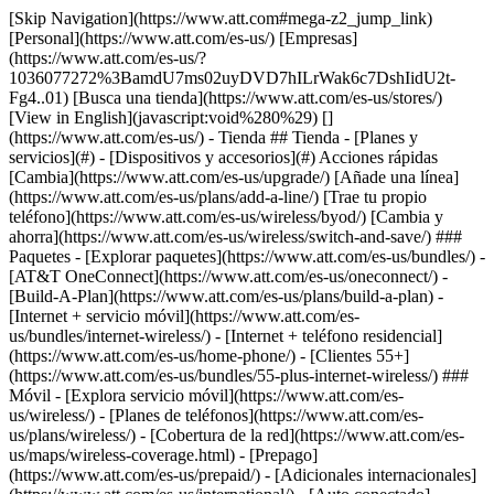
[Skip Navigation](https://www.att.com#mega-z2_jump_link) [Personal](https://www.att.com/es-us/) [Empresas](https://www.att.com/es-us/?1036077272%3BamdU7ms02uyDVD7hILrWak6c7DshIidU2t-Fg4..01) [Busca una tienda](https://www.att.com/es-us/stores/) [View in English](javascript:void%280%29) [](https://www.att.com/es-us/) - Tienda ## Tienda - [Planes y servicios](#) - [Dispositivos y accesorios](#) Acciones rápidas [Cambia](https://www.att.com/es-us/upgrade/) [Añade una línea](https://www.att.com/es-us/plans/add-a-line/) [Trae tu propio teléfono](https://www.att.com/es-us/wireless/byod/) [Cambia y ahorra](https://www.att.com/es-us/wireless/switch-and-save/) ### Paquetes - [Explorar paquetes](https://www.att.com/es-us/bundles/) - [AT&T OneConnect](https://www.att.com/es-us/oneconnect/) - [Build-A-Plan](https://www.att.com/es-us/plans/build-a-plan) - [Internet + servicio móvil](https://www.att.com/es-us/bundles/internet-wireless/) - [Internet + teléfono residencial](https://www.att.com/es-us/home-phone/) - [Clientes 55+](https://www.att.com/es-us/bundles/55-plus-internet-wireless/) ### Móvil - [Explora servicio móvil](https://www.att.com/es-us/wireless/) - [Planes de teléfonos](https://www.att.com/es-us/plans/wireless/) - [Cobertura de la red](https://www.att.com/es-us/maps/wireless-coverage.html) - [Prepago](https://www.att.com/es-us/prepaid/) - [Adicionales internacionales](https://www.att.com/es-us/international/) - [Auto conectado](https://www.att.com/es-us/plans/connected-car/) ### Internet residencial - [Explora internet residencial](https://www.att.com/es-us/internet/) - [Ve la disponibilidad](https://www.att.com/es-us/buy/internet/plans/) - [AT&T Fiber](https://www.att.com/es-us/internet/fiber/) - [AT&T Internet Air](https://www.att.com/es-us/internet/internet-air/) - [Teléfono residencial](https://www.att.com/es-us/home-phone/services/) [__Ahorra a lo grande en todo__ __regreso a clases__ \ Ver ofertas](https://www.att.com/es-us/deals/back-to-school/) Últimas novedades [Samsung Galaxy Z Fold8](https://www.att.com/es-us/buy/phones/samsung-galaxy-z-fold8.html) [iPhone 17 Pro](https://www.att.com/es-us/buy/phones/apple-iphone-17-pro.html) [AirPods Pro 3](https://www.att.com/es-us/buy/accessories/Headphones/apple-airpods-pro-3.html) [Google Pixel 10 Pro](https://www.att.com/es-us/buy/phones/google-pixel-10-pro.html) ### Dispositivos - [Teléfonos](https://www.att.com/es-us/buy/phones/) - [Teléfonos prepagados](https://www.att.com/es-us/buy/prepaid-phones/) - [Tablets](https://www.att.com/es-us/buy/tablets/) - [Relojes inteligentes](https://www.att.com/es-us/buy/wearables/) - [Usado certificado de AT&T](https://www.att.com/es-us/buy/phones/browse/att-certified-preowned) ### Accesorios - [Ver todos los accesorios](https://www.att.com/es-us/accessories/) - [Estuches](https://www.att.com/es-us/buy/accessories/browse/cases/) - [Cargadores](https://www.att.com/es-us/buy/accessories/browse/chargers/) - [Protector para pantalla](https://www.att.com/es-us/buy/accessories/browse/screen-protectors/) - [Audífonos](https://www.att.com/es-us/buy/accessories/browse/headphones/) ### Brands - [Apple](https://www.att.com/es-us/buy/phones/browse/apple/) - [Samsung](https://www.att.com/es-us/buy/phones/browse/samsung/) - [Motorola](https://www.att.com/es-us/buy/phones/browse/motorola/) - [Google](https://www.att.com/es-us/buy/phones/browse/google/) - [Meta](https://www.att.com/es-us/buy/accessories/browse/all/meta/) [__Obtén el nuevo Samsung Galaxy Z Fold8 por $0 con intercambio elegible__ \ Reserva](https://www.att.com/es-us/buy/phones/samsung-galaxy-z-fold8.html) - Ofertas ## Ofertas - [Nuevos y destacados](#) - [Descuentos para clientes](#) Destacados [Ve todas las ofertas](https://www.att.com/es-us/deals/) [Ofertas de servicio móvil](https://www.att.com/es-us/deals/cell-phone-deals/) [Ofertas de internet](https://www.att.com/es-us/deals/internet/) [Ofertas de intercambio](https://www.att.com/es-us/buy/phones/browse/tradeinoffer/) [Sin ofertas de intercambio](https://www.att.com/es-us/buy/phones/browse/nontradeinoffer/) ### Ofertas de tendencia - [Samsung Galaxy](https://www.att.com/es-us/buy/phones/browse/samsung_hasdeals_value_nontradeinoffer_tradeinoffer/) - [Apple iPhone](https://www.att.com/es-us/buy/phones/browse/apple_hasdeals_value_nontradeinoffer_tradeinoffer/) - [Menos de $50](https://www.att.com/es-us/buy/accessories/browse/all/price-range-25-50_price-range-5-25_5-and-under/) - [Ofertas de regreso a clases](https://www.att.com/es-us/deals/back-to-school/) ### Ofertas de dispositivos y accesorios - [Teléfonos](https://www.att.com/es-us/buy/phones/browse/hasdeals_value_nontradeinoffer_tradeinoffer/) - [Teléfonos prepagados](https://www.att.com/es-us/buy/prepaid-phones/browse/hasdeals/) - [Tablets](https://www.att.com/es-us/buy/tablets/browse/hasdeals_nontradeinoffer/) - [Relojes inteligentes](https://www.att.com/es-us/buy/wearables/browse/hasdeals_nontradeinoffer/) - [Ofertas de accesorios](https://www.att.com/es-us/buy/accessories/browse/all/deals/) ### Suscripciones - [AT&T OneConnect](https://www.att.com/es-us/oneconnect/) [__Cámbiate a AT&T y averigua cómo obtener hasta $800 por línea para terminar tu contrato__ \ Compra ahora](https://www.att.com/es-us/buy/phones/) ### Descuentos por ocupación - [Empleados de empresas](https://www.att.com/es-us/verification/signaturehub/#employment) - [Militares y veteranos](https://www.att.com/es-us/offers/discount-program/military-discount/) - [Maestros](https://www.att.com/es-us/offers/discount-program/teacher/) - [Enfermeros y médicos](https://www.att.com/es-us/verification/signaturehub/#medical) - [Personal de emergencias activo](https://www.att.com/es-us/firstnetandfamily/) ### Descuentos por afiliación - [Clientes 55+](https://www.att.com/es-us/verification/signaturehub/#age) - [Personal retirado del servicio de emergencia](https://www.att.com/es-us/offers/discount-program/retired-responders/) - [Trabajadores de sindicatos](https://www.att.com/es-us/offers/discount-program/union-discount/) - [Estudiantes](https://www.att.com/es-us/verification/signaturehub/#student) ### Ahorros para socios - [Descuento con tarjeta de crédito](https://www.att.com/es-us/?1036077272%3BamdU7ms02uyDVD7hIidU2t-FgOyvGkzT7uyJVm497PywgLdW2iYTVis9IZcUaO3.z1) - [Beneficios y más](https://andmorebenefits.att.com/root-discovery) [__Maestros: ahorra hasta $150 por línea y hasta un 20% en planes__ \ Obtén detalles](https://www.att.com/es-us/offers/discount-program/teacher/) - La diferencia de AT&T ## La diferencia de AT&T - [Nuestra ventaja competitiva](#) ### ¿Por qué elegirnos? - [Garantía AT&T](https://www.att.com/es-us/why-att/guarantee/) - [Por qué AT&T](https://www.att.com/es-us/why-att/) - [AT&T vs. T-Mobile y Verizon](https://www.att.com/es-us/wireless/switch-and-save/#compare-us) - [AT&T Fiber vs. Spectrum y Xfinity](https://www.att.com/es-us/internet/fiber/#compare-us) - [Prueba AT&T gratis](https://www.att.com/es-us/wireless/free-trial/) - [Cambia y ahorra](https://www.att.com/es-us/wireless/switch-and-save/) ### Cobertura excepcional - [Mapa de cobertura 5G](https://www.att.com/es-us/maps/wireless-coverage.html) - [Mapa de cobertura de fibra óptica](https://www.att.com/es-us/internet/fiber/coverage-map/) [__La mejor garantía de Estados Unidos__ \ Obtén detalles](https://www.att.com/es-us/why-att/guarantee/) - Ayuda ## Ayuda - [Factura y cuenta](#) - [Móvil](#) - [Internet](#) Acciones rápidas [Ve toda la ayuda](https://www.att.com/es-us/support/) [Ver mi cuenta](https://www.att.com/es-us/acctmgmt/overview) [Centro de pagos](https://www.att.com/es-us/acctmgmt/mypaymentcenter) [Centro de facturación](https://www.att.com/es-us/acctmgmt/billing/mybillingcenter) ### Factura y pagos - [Comprende tu factura](https://www.att.com/es-us/support/my-account/understand-your-bill/) - [Averigua por qué tu factura cambió](https://www.att.com/es-us/support/article/my-account/KM1051879/) - [Configura y administra AutoPay](https://www.att.com/es-us/acctmgmt/mypaymentcenter?intent=MANAGEAUTOPAY) - [Ve las cuotas de los dispositivos](https://www.att.com/es-us/acctmgmt/payment/installmentplandetails) - [Pagar sin iniciar sesión](https://www.att.com/es-us/acctmgmt/fastpmt/fastpay) ### Cuenta - [Cambiar o restablecer contraseña](https://www.att.com/es-us/support/article/my-account/KM1008941/) - [Añade o elimina cuentas](https://www.att.com/es-us/support/article/my-account/KM1008925/) - [Traslada el servicio de internet](https://www.att.com/es-us/help/moving/) - [Ve tus pedidos y reclamaciones](https://www.att.com/es-us/orders/history) - [Más ayuda con la cuenta](https://www.att.com/es-us/support/my-account/) [__La mejor garantía de Estados Unidos__ \ Obtén detalles](https://www.att.com/es-us/why-att/guarantee/) Acciones rápidas [Administrar mi servicio móvil](https://www.att.com/es-us/acctmgmt/mywireless) [Rastrear mi pedido](https://www.att.com/es-us/orders/history) [Añade AT&T International Day Pass](https://www.att.com/es-us/acctmgmt/signin?intent=DEEPLINK&soc=IRRLHDF&level=CAT&source=ILC242589969&wtExtndSource=Megamenu) ### Mi dispositivo - [Verificar mi uso](https://www.att.com/es-us/acctmgmt/usage/mysummary) - [Administra complementos](https://www.att.com/es-us/acctmgmt/wireless/manage-addon) - [Cambiar mi plan](https://www.att.com/es-us/acctmgmt/mywireless/manageplan/) - [Añade una línea](https://www.att.com/es-us/buy/postpaid/?wlsfi=AL) - [Consultar los requisitos de cambio](https://www.att.com/es-us/buy/postpaid/?wlsfi=up) - [Activa un dispositivo móvil](https://www.att.com/es-us/