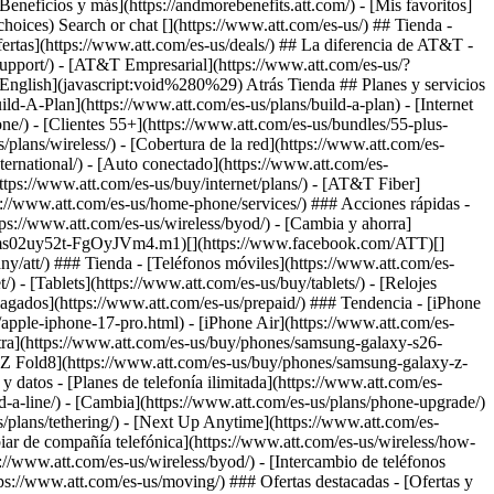
Search or chat [](https://www.att.com/es-us/) ## Tienda -
 ofertas](https://www.att.com/es-us/deals/) ## La diferencia de AT&T -
support/)
- [AT&T Empresarial](https://www.att.com/es-us/?1036077272%3BamdU7ms02uyDVD7hILrWak6c7DshIidU2t-FgO3.41) - [Busca una tienda](https://www.att.com/es-us/stores/) - [View in English](javascript:void%280%29) Atrás Tienda ## Planes y servicios ### Paquetes - [Explorar paquetes](https://www.att.com/es-us/bundles/) - [AT&T OneConnect](https://www.att.com/es-us/oneconnect/) - [Build-A-Plan](https://www.att.com/es-us/plans/build-a-plan) - [Internet + servicio móvil](https://www.att.com/es-us/bundles/internet-wireless/) - [Internet + teléfono residencial](https://www.att.com/es-us/home-phone/) - [Clientes 55+](https://www.att.com/es-us/bundles/55-plus-internet-wireless/) ### Móvil - [Explora servicio móvil](https://www.att.com/es-us/wireless/) - [Planes de teléfonos](https://www.att.com/es-us/plans/wireless/) - [Cobertura de la red](https://www.att.com/es-us/maps/wireless-coverage.html) - [Prepago](https://www.att.com/es-us/prepaid/) - [Adicionales internacionales](https://www.att.com/es-us/international/) - [Auto conectado](https://www.att.com/es-us/plans/connected-car/) ### Internet residencial - [Explora internet residencial](https://www.att.com/es-us/internet/) - [Ve la disponibilidad](https://www.att.com/es-us/buy/internet/plans/) - [AT&T Fiber](https://www.att.com/es-us/internet/fiber/) - [AT&T Internet Air](https://www.att.com/es-us/internet/internet-air/) - [Teléfono residencial](https://www.att.com/es-us/home-phone/services/) ### Acciones rápidas - [Cambia](https://www.att.com/es-us/upgrade/) - [Añade una línea](https://www.att.com/es-us/plans/add-a-line/) - [Trae tu propio teléfono](https://www.att.com/es-us/wireless/byod/) - [Cambia y ahorra](https://www.att.com/es-us/wireless/switch-and-save/) Inicio del contenido principal [](https://www.att.com/es-us/?1036077272%3BamdU7ms02uy52t-FgOyJVm4.m1)[](https://www.facebook.com/ATT)[](https://www.att.com/es-us/?1036077272%3BamdU7ms02uyDVD7hak6WVPzL7tz92t-FgOyJVm4F51)[](https://www.linkedin.com/company/att/) ### Tienda - [Teléfonos móviles](https://www.att.com/es-us/buy/phones/) - [Internet por fibra óptica](https://www.att.com/es-us/internet/fiber/) - [Internet residencial](https://www.att.com/es-us/internet/) - [Tablets](https://www.att.com/es-us/buy/tablets/) - [Relojes inteligentes](https://www.att.com/es-us/buy/wearables/) - [Accesorios inalámbricos](https://www.att.com/es-us/accessories/) - [Teléfonos prepagados](https://www.att.com/es-us/prepaid/) ### Tendencia - [iPhone 17 Pro Max](https://www.att.com/es-us/buy/phones/apple-iphone-17-pro-max.html) - [iPhone 17 Pro](https://www.att.com/es-us/buy/phones/apple-iphone-17-pro.html) - [iPhone Air](https://www.att.com/es-us/buy/phones/apple-iphone-air.html) - [iPhone 17](https://www.att.com/es-us/buy/phones/apple-iphone-17.html) - [Samsung Galaxy S26 Ultra](https://www.att.com/es-us/buy/phones/samsung-galaxy-s26-ultra.html) - [Samsung Galaxy Z Fold8 Ultra](https://www.att.com/es-us/buy/phones/samsung-galaxy-z-fold8-ultra.html) - [Samsung Galaxy Z Fold8](https://www.att.com/es-us/buy/phones/samsung-galaxy-z-fold8.html) - [Samsung Galaxy Z Flip8](https://www.att.com/es-us/buy/phones/samsung-galaxy-z-flip8.html) ### Mejores planes de teléfono y datos - [Planes de telefonía ilimitada](https://www.att.com/es-us/plans/wireless/) - [Planes internacionales](https://www.att.com/es-us/international/) - [Añade una línea](https://www.att.com/es-us/plans/add-a-line/) - [Cambia](https://www.att.com/es-us/plans/phone-upgrade/) - [Planes de datos para tablet](https://www.att.com/es-us/plans/tablet-ipad-data-plans/) - [Planes para hotspot móvil](https://www.att.com/es-us/plans/tethering/) - [Next Up Anytime](https://www.att.com/es-us/plans/next-up-anytime/) ### Cámbiate a AT&T - [Cámbiate a AT&T](https://www.att.com/es-us/wireless/switch-and-save/) - [Cómo cambiar de compañía telefónica](https://www.att.com/es-us/wireless/how-to-switch-phone-carrier/) - [Prueba de velocidad de Internet](https://www.att.com/es-us/support/speedtest/) - [Trae tu propio dispositivo](https://www.att.com/es-us/wireless/byod/) - [Intercambio de teléfonos móviles](https://www.att.com/es-us/?1036077272%3BamdU7ms02uyU7tzvGkch2tzUV_6CgZUF91) - [Traspasa tu servicio de internet](https://www.att.com/es-us/moving/) ### Ofertas destacadas - [Ofertas y promociones de AT&T](https://www.att.com/es-us/deals/) - [Ofertas de teléfonos móviles](https://www.att.com/es-us/deals/cell-phone-deals/) - [Ofertas de iPhone](https://www.att.com/es-us/deals/iphone-deals/) - [Ofertas de Samsung](https://www.att.com/es-us/buy/phones/browse/samsung_hasdeals/) - [Ofertas de paquetes de telefonía e internet](https://www.att.com/es-us/bundles/internet-wireless/) - [Descuento con tarjeta de crédito](https://www.att.com/es-us/?1036077272%3BamdU7ms02uyDVD7hIidU2t-FgOyvGkzT7uyJVm497PywgLdW2iYTVis9IZcUaO3.z1) - [Ofertas de teléfonos gratis para clientes nuevos](https://www.att.com/es-us/buy/phones/browse/free/) - [Ofertas sin intercambio](https://www.att.com/es-us/buy/phones/browse/nontradeinoffer/) ### Ve teléfonos móviles por marca - [Nuevos iPhones de Apple](https://www.att.com/es-us/buy/phones/browse/apple/) - [Teléfonos Samsung Galaxy nuevos](https://www.att.com/es-us/buy/phones/browse/samsung/) - [Teléfonos Google Pixel nuevos](https://www.att.com/es-us/buy/phones/browse/google/) - [Teléfonos Motorola Moto nuevos](https://www.att.com/es-us/buy/phones/browse/motorola/) - [Teléfonos Sonim nuevos](https://www.att.com/es-us/buy/phones/browse/sonim/) ### Tablets y relojes - [Nuevo Apple iPad](https://www.att.com/es-us/buy/tablets/browse/apple/) - [Nuevo Samsung Galaxy Tab](https://www.att.com/es-us/buy/tablets/browse/samsung/) - [Nuevo Apple Watch](https://www.att.com/es-us/buy/wearables/browse/apple/) - [Nuevo Samsung Galaxy Watch](https://www.att.com/es-us/buy/wearables/browse/samsung/) - [Nuevo Google Pixel Watch](https://www.att.com/es-us/buy/wearables/browse/google/) - [Nuevo reloj inteligente para niños](https://www.att.com/es-us/buy/wearables/att-amigo-jr-watch.html) ### Accesorios por marca - [Accesorios Apple](https://www.att.com/es-us/buy/accessories/browse/all/apple/) - [Accesorios de AT&T](https://www.att.com/es-us/buy/accessories/browse/all/att/) - [Accesorios de Samsung](https://www.att.com/es-us/buy/accessories/browse/all/samsung/) - [Estuches para teléfonos Otterbox](https://www.att.com/es-us/buy/accessories/browse/cases/otterbox/) - [Audífonos Beats](https://www.att.com/es-us/buy/accessories/browse/headphones/beats/) ### Recursos - [Combina internet y servicio móvil](https://www.att.com/es-us/bundles/) - [¿Qué es Internet Air?](https://www.att.com/es-us/internet/what-is-internet-air/) - [Cómo usar tu teléfono cuando viajas al exterior](https://www.att.com/es-us/wireless/how-to-use-your-cell-phone-internationally/) - [¿Qué es internet por fibra óptica?](https://www.att.com/es-us/internet/what-is-fiber-internet/) - [¿Qué es una eSIM?](https://www.att.com/es-us/wireless/what-is-esim/) - [Devolver o cambiar tu dispositivo móvil](https://www.att.com/es-us/wireless/return-policy/) - [¿Qué es Wi-Fi?](https://www.att.com/es-us/blog/what-is-wifi/) ### AT&T - [Busca una tienda](https://www.att.com/es-us/stores/) - [Sala de prensa](https://www.att.com/es-us/sdabout/?source=EB00CO0000000000L&wtExtndSource=footer) - [Inversionistas](https://www.att.com/es-us/?1036077272%3BamdU7ms02uywgLGc7DdF7LshIidU2t-Fg4..21) - [Responsabilidad corporativa](https://www.att.com/es-us/?1036077272%3BamdU7ms02uyWVi-UIkchIkqwgPcUeO6JVm4hIZy92N..q1) - [Empleo](https://www.att.jobs/) - [Ayuda e información](https://www.att.com/es-us/support/) - [Garantía AT&T](https://www.att.com/es-us/why-att/guarantee/) - [Archivos legibles por máquina de Datos sobre Broadband](https://www.att.com/es-us/broadbandlabels/broadband-facts-machine-readable-plans/) - [Código para compartir pantalla](#) * * * - [Blog Techbuzz](https://www.att.com/es-us/blog/) - [Comentarios](#) - [Correo electrónico de AT&T GRATIS con 1 TB de almacenamiento](https://www.att.com/es-us/partners/currently/email-sign-up/?source=EnEmail2020000BDL&wtExtndSource=myattglobalfooter) - [LLM](https://www.att.com/es-us/llms.txt) * * * - [Mapa del sitio](https://www.att.com/es-us/sitemap/) - [Mapas de cobertura](https://www.att.com/es-us/maps/wireless-coverage.html) - [Términos de uso](https://www.att.com/es-us/legal/terms.attWebsiteTermsOfUse.html) - [Accesibilidad](https://www.att.com/es-us/sdabout/sites/accessibility) - [Detalles de banda ancha](https://www.att.com/es-us/sdabout/sites/broadband) - [Centro de políticas legales](https://www.att.com/es-us/legal/legal-policy-center.html) - [Opciones de publicidad](https://www.att.com/es-us/sdabout/privacy/privacy-notice.html#choice) - [Centro de privacidad](https://www.att.com/es-us/sdabout/privacy.html) - [Tus opciones de privacidad](https://www.att.com/es-us/sdabout/privacy/choices-and-controls.html) - [Aviso de privacidad sobre salud](https://www.att.com/es-us/sdabout/privacy/StateLawApproach/washington-health-privacy-notice.html) - [Seguridad cibernética](https://www.att.com/es-us/sdabout/pages/cyberaware) - [Archivos públicos de la FCC](https://www.att.com/es-us/?1036077272%3BamdU7ms02uyNVkqTak-takjc7u6tIZshGZyZ2Z-JItjc2iYugZGwgPKFMbv6Mbv62kzUqL49VOHZGiqWG4..j1) © 2026 AT&T Intellectual Property. Todos los derechos reservados. We use [cookies](https://about.att.com/privacy/full_privacy_policy/cookies.html) to help enhance your experience on our site and for analytics. We also may use cookies for marketing purposes. You can manage your preferences and opt out of the sharing for targeted advertising and sales of cookie data. Learn more about our approach to privacy at [att.com/privacy](https://att.com/privacy). Manage your preferences Opt out Continue without changes ### Mmm... no lo pudimos encontrar. BuscarOpciones ### ¿Qué estás buscando? ![Search](https://www.att.com/es-us/idpassets/images/support/svg-icons/magnifiericonSearch.svg) ¿No encuentras lo q