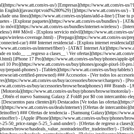
](https://www.att.com/es-us/buy/phones/browse/motorola/) - [Google](https://www.att.com/es-us/buy/phones/browse/google/) - [Meta](https://www.att.com/es-us/buy/accessories/browse/all/meta/) [__Obtén el nuevo Samsung Galaxy Z Fold8 por $0 con intercambio elegible__ \ Reserva](https://www.att.com/es-us/buy/phones/samsung-galaxy-z-fold8.html) - Ofertas ## Ofertas - [Nuevos y destacados](#) - [Descuentos para clientes](#) Destacados [Ve todas las ofertas](https://www.att.com/es-us/deals/) [Ofertas de servicio móvil](https://www.att.com/es-us/deals/cell-phone-deals/) [Ofertas de internet](https://www.att.com/es-us/deals/internet/) [Ofertas de intercambio](https://www.att.com/es-us/buy/phones/browse/tradeinoffer/) [Sin ofertas de intercambio](https://www.att.com/es-us/buy/phones/browse/nontradeinoffer/) ### Ofertas de tendencia - [Samsung Galaxy](https://www.att.com/es-us/buy/phones/browse/samsung_hasdeals_value_nontradeinoffer_tradeinoffer/) - [Apple iPhone](https://www.att.com/es-us/buy/phones/browse/apple_hasdeals_value_nontradeinoffer_tradeinoffer/) - [Menos de $50](https://www.att.com/es-us/buy/accessories/browse/all/price-range-25-50_price-range-5-25_5-and-under/) - [Ofertas de regreso a clases](https://www.att.com/es-us/deals/back-to-school/) ### Ofertas de dispositivos y accesorios - [Teléfonos](https://www.att.com/es-us/buy/phones/browse/hasdeals_value_nontradeinoffer_tradeinoffer/) - [Teléfonos prepagados](https://www.att.com/es-us/buy/prepaid-phones/browse/hasdeals/) - [Tablets](https://www.att.com/es-us/buy/tablets/browse/hasdeals_nontradeinoffer/) - [Relojes inteligentes](https://www.att.com/es-us/buy/wearables/browse/hasdeals_nontradeinoffer/) - [Ofertas de accesorios](https://www.att.com/es-us/buy/accessories/browse/all/deals/) ### Suscripciones - [AT&T OneConnect](https://www.att.com/es-us/oneconnect/) [__Cámbiate a AT&T y averigua cómo obtener hasta $800 por línea para terminar tu contrato__ \ Compra ahora](https://www.att.com/es-us/buy/phones/) ### Descuentos por ocupación - [Empleados de empresas](https://www.att.com/es-us/verification/signaturehub/#employment) - [Militares y veteranos](https://www.att.com/es-us/offers/discount-program/military-discount/) - [Maestros](https://www.att.com/es-us/offers/discount-program/teacher/) - [Enfermeros y médicos](https://www.att.com/es-us/verification/signaturehub/#medical) - [Personal de emergencias activo](https://www.att.com/es-us/firstnetandfamily/) ### Descuentos por afiliación - [Clientes 55+](https://www.att.com/es-us/verification/signaturehub/#age) - [Personal retirado del servicio de emergencia](https://www.att.com/es-us/offers/discount-program/retired-responders/) - [Trabajadores de sindicatos](https://www.att.com/es-us/offers/discount-program/union-discount/) - [Estudiantes](https://www.att.com/es-us/verification/signaturehub/#student) ### Ahorros para socios - [Descuento con tarjeta de crédito](https://www.att.com/es-us/?1036077272%3BamdU7ms02uyDVD7hIidU2t-FgOyvGkzT7uyJVm497PywgLdW2iYTVis9IZcUaO3.z1) - [Beneficios y más](https://andmorebenefits.att.com/root-discovery) [__Maestros: ahorra hasta $150 por línea y hasta un 20% en planes__ \ Obtén detalles](https://www.att.com/es-us/offers/discount-program/teacher/) - La diferencia de AT&T ## La diferencia de AT&T - [Nuestra ventaja competitiva](#) ### ¿Por 