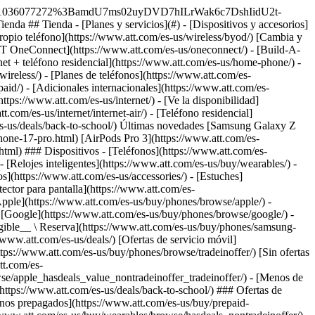
qué elegirnos? - [Garantía AT&T](https://www.att.com/es-us/why-att/guarantee/) - [Por qué AT&T](https://www.att.com/es-us/why-att/) - [AT&T vs. T-Mobile y Verizon](https://www.att.com/es-us/wireless/switch-and-save/#compare-us) - [AT&T Fiber vs. Spectrum y Xfinity](https://www.att.com/es-us/internet/fiber/#compare-us) - [Prueba AT&T gratis](https://www.att.com/es-us/wireless/free-trial/) - [Cambia y ahorra](https://www.att.com/es-us/wireless/switch-and-save/) ### Cobertura excepcional - [Mapa de cobertura 5G](https://www.att.com/es-us/maps/wireless-coverage.html) - [Mapa de cobertura de fibra óptica](https://www.att.com/es-us/internet/fiber/coverage-map/) [__La mejor garantía de Estados Unidos__ \ Obtén detalles](https://www.att.com/es-us/why-att/guarantee/) - Ayuda ## Ayuda - [Factura y cuenta](#) - [Móvil](#) - [Internet](#) Acciones rápidas [Ve toda la ayuda](https://www.att.com/es-us/support/) [Ver mi cuenta](https://www.att.com/es-us/acctmgmt/overview) [Centro de pagos](https://www.att.com/es-us/acctmgmt/mypaymentcenter) [Centro de facturación](https://www.att.com/es-us/acctmgmt/billing/mybillingcenter) ### Factura y pagos - [Comprende tu factura](https://www.att.com/es-us/support/my-account/understand-your-bill/) - [Averigua por qué tu factura cambió](https://www.att.com/es-us/support/article/my-account/KM1051879/) - [Configura y administra AutoPay](https://www.att.com/es-us/acctmgmt/mypaymentcenter?intent=MANAGEAUTOPAY) - [Ve las cuotas de los dispositivos](https://www.att.com/es-us/acctmgmt/payment/installmentplandetails) - [Pagar sin iniciar sesión](https://www.att.com/es-us/acctmgmt/fastpmt/fastpay) ### Cuenta - [Cambiar o restablecer contraseña](https://www.att.com/es-us/support/article/my-account/KM1008941/) - [Añade o elimina cuentas](https://www.att.com/es-us/support/article/my-account/KM1008925/) - [Traslada el servicio de internet](https://www.att.com/es-us/help/moving/) - [Ve tus pedidos y reclamaciones](https://www.att.com/es-us/orders/history) - [Más ayuda con la cuenta](https://www.att.com/es-us/support/my-account/) [__La mejor garantía de Estados Unidos__ \ Obtén detalles](https://www.att.com/es-us/why-att/guarantee/) Acciones rápidas [Administrar mi servicio móvil](https://www.att.com/es-us/acctmgmt/mywireless) [Rastrear mi pedido](https://www.att.com/es-us/orders/history) [Añade AT&T International Day Pass](https://www.att.com/es-us/acctmgmt/signin?intent=DEEPLINK&soc=IRRLHDF&level=CAT&source=ILC242589969&wtExtndSource=Megamenu) ### Mi dispositivo - [Verificar mi uso](https://www.att.com/es-us/acctmgmt/usage/mysummary) - [Administra complementos](https://www.att.com/es-us/acctmgmt/wireless/manage-addon) - [Cambiar mi plan](https://www.att.com/es-us/acctmgmt/mywireless/manageplan/) - [Añade una línea](https://www.att.com/es-us/buy/postpaid/?wlsfi=AL) - [Consultar los requisitos de cambio](https://www.att.com/es-us/buy/postpaid/?wlsfi=up) - [Activa un dispositivo móvil](https://www.att.com/es-us/