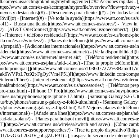
[Nuevos y destacados](#) - [Descuentos para clientes](#) - [Ve todas las
óvil](#) - [Internet](#) - [Ve toda la ayuda](https://www.att.com/es-us/