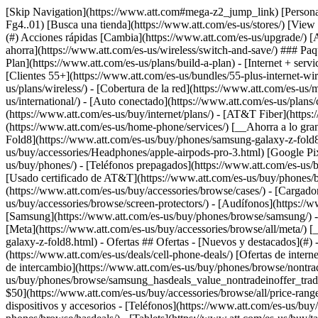
[Skip Navigation](https://www.att.com#mega-z2_jump_link) [Personal](https://www.att.com/es-us/) [Empresas](https://www.att.com/es-us/?1036077272%3BamdU7ms02uyDVD7hILrWak6c7DshIidU2t-Fg4..01) [Busca una tienda](https://www.att.com/es-us/stores/) [View in English](javascript:void%280%29) [](https://www.att.com/es-us/) - Tienda ## Tienda - [Planes y servicios](#) - [Dispositivos y accesorios](#) Acciones rápidas [Cambia](https://www.att.com/es-us/upgrade/) [Añade una línea](https://www.att.com/es-us/plans/add-a-line/) [Trae tu propio teléfono](https://www.att.com/es-us/wireless/byod/) [Cambia y ahorra](https://www.att.com/es-us/wireless/switch-and-save/) ### Paquetes - [Explorar paquetes](https://www.att.com/es-us/bundles/) - [AT&T OneConnect](https://www.att.com/es-us/oneconnect/) - [Build-A-Plan](https://www.att.com/es-us/plans/build-a-plan) - [Internet + servicio móvil](https://www.att.com/es-us/bundles/internet-wireless/) - [Internet + teléfono residencial](https://www.att.com/es-us/home-phone/) - [Clientes 55+](https://www.att.com/es-us/bundles/55-plus-internet-wireless/) ### Móvil - [Explora servicio móvil](https://www.att.com/es-us/wireless/) - [Planes de teléfonos](https://www.att.com/es-us/plans/wireless/) - [Cobertura de la red](https://www.att.com/es-us/maps/wireless-coverage.html) - [Prepago](https://www.att.com/es-us/prepaid/) - [Adicionales internacionales](https://www.att.com/es-us/international/) - [Auto conectado](https://www.att.com/es-us/plans/connected-car/) ### Internet residencial - [Explora internet residencial](https://www.att.com/es-us/internet/) - [Ve la disponibilidad](https://www.att.com/es-us/buy/internet/plans/) - [AT&T Fiber](https://www.att.com/es-us/internet/fiber/) - [AT&T Internet Air](https://www.att.com/es-us/internet/internet-air/) - [Teléfono residencial](https://www.att.com/es-us/home-phone/services/) [__Ahorra a lo grande en todo__ __regreso a clases__ \ Ver ofertas](https://www.att.com/es-us/deals/back-to-school/) Últimas novedades [Samsung Galaxy Z Fold8](https://www.att.com/es-us/buy/phones/samsung-galaxy-z-fold8.html) [iPhone 17 Pro](https://www.att.com/es-us/buy/phones/apple-iphone-17-pro.html) [AirPods Pro 3](https://www.att.com/es-us/buy/accessories/Headphones/apple-airpods-pro-3.html) [Google Pixel 10 Pro](https://www.att.com/es-us/buy/phones/google-pixel-10-pro.html) ### Dispositivos - [Teléfonos](https://www.att.com/es-us/buy/phones/) - [Teléfonos prepagados](https://www.att.com/es-us/buy/prepaid-phones/) - [Tablets](https://www.att.com/es-us/buy/tablets/) - [Relojes inteligentes](https://www.att.com/es-us/buy/wearables/) - [Usado certificado de AT&T](https://www.att.com/es-us/buy/phones/browse/att-certified-preowned) ### Accesorios - [Ver todos los accesorios](https://www.att.com/es-us/accessories/) - [Estuches](https://www.att.com/es-us/buy/accessories/browse/cases/) - [Cargadores](https://www.att.com/es-us/buy/accessories/browse/chargers/) - [Protector para pantalla](https://www.att.com/es-us/buy/accessories/browse/screen-protectors/) - [Audífonos](https://www.att.com/es-us/buy/accessories/browse/headphones/) ### Brands - [Apple](https://www.att.com/es-us/buy/phones/browse/apple/) - [Samsung](https://www.att.com/es-us/buy/phones/browse/samsung/) - [Motorola