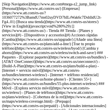
[Skip Navigation](https://www.att.com#mega-z2_jump_link) [Personal](https://www.att.com/es-us/) [Empresas](https://www.att.com/es-us/?1036077272%3BamdU7ms02uyDVD7hILrWak6c7DshIidU2t-Fg4..01) [Busca una tienda](https://www.att.com/es-us/stores/) [View in English](javascript:void%280%29) [](https://www.att.com/es-us/) - Tienda ## Tienda - [Planes y servicios](#) - [Dispositivos y accesorios](#) Acciones rápidas [Cambia](https://www.att.com/es-us/upgrade/) [Añade una línea](https://www.att.com/es-us/plans/add-a-line/) [Trae tu propio teléfono](https://www.att.com/es-us/wireless/byod/) [Cambia y ahorra](https://www.att.com/es-us/wireless/switch-and-save/) ### Paquetes - [Explorar paquetes](https://www.att.com/es-us/bundles/) - [AT&T OneConnect](https://www.att.com/es-us/oneconnect/) - [Build-A-Plan](https://www.att.com/es-us/plans/build-a-plan) - [Internet + servicio móvil](https://www.att.com/es-us/bundles/internet-wireless/) - [Internet + teléfono residencial](https://www.att.com/es-us/home-phone/) - [Clientes 55+](https://www.att.com/es-us/bundles/55-plus-internet-wireless/) ### Móvil - [Explora servicio móvil](https://www.att.com/es-us/wireless/) - [Planes de teléfonos](https://www.att.com/es-us/plans/wireless/) - [Cobertura de la red](https://www.att.com/es-us/maps/wireless-coverage.html) - [Prepago](https://www.att.com/es-us/prepaid/) - [Adicionales internacionales](https://www.att.com/es-us/international/) - [Auto conectado](https://www.att.com/es-us/plans/connected-car/) ### Internet residencial - [Explora internet residencial](https://www.att.com/es-us/internet/) - [Ve la disponibilidad](https://www.att.com/es-us/buy/internet/plans/) - [AT&T Fiber](https://www.att.com/es-us/internet/fiber/) - [AT&T Internet Air](https://www.att.com/es-us/internet/internet-air/) - [Teléfono residencial](https://www.att.com/es-us/home-phone/services/) [__Ahorra a lo grande en todo__ __regreso a clases__ \ Ver ofertas](https://www.att.com/es-us/deals/back-to-school/) Últimas novedades [Samsung Galaxy Z Fold8](https://www.att.com/es-us/buy/phones/samsung-galaxy-z-fold8.html) [iPhone 17 Pro](https://www.att.com/es-us/buy/phones/apple-iphone-17-pro.html) [AirPods Pro 3](https://www.att.com/es-us/buy/accessories/Headphones/apple-airpods-pro-3.html) [Google Pixel 10 Pro](https://www.att.com/es-us/buy/phones/google-pixel-10-pro.html) ### Dispositivos - [Teléfonos](https://www.att.com/es-us/buy/phones/) - [Teléfonos prepagados](https://www.att.com/es-us/buy/prepaid-phones/) - [Tablets](https://www.att.com/es-us/buy/tablets/) - [Relojes inteligentes](https://www.att.com/es-us/buy/wearables/) - [Usado certificado de AT&T](https://www.att.com/es-us/buy/phones/browse/att-certified-preowned) ### Accesorios - [Ver todos los accesorios](https://www.att.com/es-us/accessories/) - [Estuches](https://www.att.com/es-us/buy/accessories/browse/cases/) - [Cargadores](https://www.att.com/es-us/buy/accessories/browse/chargers/) - [Protector para pantalla](https://www.att.com/es-us/buy/accessories/browse/screen-protectors/) - [Audífonos](https://www.att.com/es-us/buy/accessories/browse/headphones/) ### Brands - [Apple](https://www.att.com/es-us/buy/phones/browse/apple/) - [Samsung](https://www.att.com/es-us/buy/phones/browse/samsung/) - [Motorola](https://www.att.com/es-us/buy/phones/browse/motorola/) - [Google](https://www.att.com/es-us/buy/phones/browse/google/) - [Meta](https://www.att.com/es-us/buy/accessories/browse/all/meta/) [__Obtén el nuevo Samsung Galaxy Z Fold8 por $0 con intercambio elegible__ \ Reserva](https://www.att.com/es-us/buy/phones/samsung-galaxy-z-fold8.html) - Ofertas ## Ofertas - [Nuevos y destacados](#) - [Descuentos para clientes](#) Destacados [Ve todas las ofertas](https://www.att.com/es-us/deals/) [Ofertas de servicio móvil](https://www.att.com/es-us/deals/cell-phone-deals/) [Ofertas de internet](https://www.att.com/es-us/deals/internet/) [Ofertas de intercambio](https://www.att.com/es-us/buy/phones/browse/tradeinoffer/) [Sin ofertas de intercambio](https://www.att.com/es-us/buy/phones/browse/nontradeinoffer/) ### Ofertas de tendencia - [Samsung Galaxy](https://www.att.com/es-us/buy/phones/browse/samsung_hasdeals_value_nontradeinoffer_tradeinoffer/) - [Apple iPhone](https://www.att.com/es-us/buy/phones/browse/apple_hasdeals_value_nontradeinoffer_tradeinoffer/) - [Menos de $50](https://www.att.com/es-us/buy/accessories/browse/all/price-range-25-50_price-range-5-25_5-and-under/) - [Ofertas de regreso a clases](https://www.att.com/es-us/deals/back-to-school/) ### Ofertas de dispositivos y accesorios - [Teléfonos](https://www.att.com/es-us/buy/phones/browse/hasdeals_value_nontradeinoffer_tradeinoffer/) - [Teléfonos prepagados](https://www.att.com/es-us/buy/prepaid-phones/browse/hasdeals/) - [Tablets](https://www.att.com/es-us/buy/tablets/browse/hasdeals_nontradeinoffer/) - [Relojes inteligentes](https://www.att.com/es-us/buy/wearables/browse/hasdeals_nontradeinoffer/) - [Ofertas de accesorios](https://www.att.com/es-us/buy/accessories/browse/all/deals/) ### Suscripciones - [AT&T OneConnect](https://www.att.com/es-us/oneconnect/) [__Cámbiate a AT&T y averigua cómo obtener hasta $800 por línea para terminar tu contrato__ \ Compra ahora](https://www.att.com/es-us/buy/phones/) ### Descuentos por ocupación - [Empleados de empresas](https://www.att.com/es-us/verification/signaturehub/#employment) - [Militares y veteranos](https://www.att.com/es-us/offers/discount-program/military-discount/) - [Maestros](https://www.att.com/es-us/offers/discount-program/teacher/) - [Enfermeros y médicos](https://www.att.com/es-us/verification/signaturehub/#medical) - [Personal de emergencias activo](https://www.att.com/es-us/firstnetandfamily/) ### Descuentos por afiliación - [Clientes 55+](https://www.att.com/es-us/verification/signaturehub/#age) - [Personal retirado del servicio de emergencia](https://www.att.com/es-us/offers/discount-program/retired-responders/) - [Trabajadores de sindicatos](https://www.att.com/es-us/offers/discount-program/union-discount/) - [Estudiantes](https://www.att.com/es-us/verification/signaturehub/#student) ### Ahorros para socios - [Descuento con tarjeta de crédito](https://www.att.com/es-us/?1036077272%3BamdU7ms02uyDVD7hIidU2t-FgOyvGkzT7uyJVm497PywgLdW2iYTVis9IZcUaO3.z1) - [Beneficios y más](https://andmorebenefits.att.com/root-discovery) [__Maestros: ahorra hasta $150 por línea y hasta un 20% en planes__ \ Obtén detalles](https://www.att.com/es-us/offers/discount-program/teacher/) - La diferencia de AT&T ## La diferencia de AT&T - [Nuestra ventaja competitiva](#) ### ¿Por qué elegirnos? - [Garantía AT&T](https://www.att.com/es-us/why-att/guarantee/) - [Por qué AT&T](https://www.att.com/es-us/why-att/) - [AT&T vs. T-Mobile y Verizon](https://www.att.com/es-us/wireless/switch-and-save/#compare-us) - [AT&T Fiber vs. Spectrum y Xfinity](https://www.att.com/es-us/internet/fiber/#compare-us) - [Prueba AT&T gratis](https://www.att.com/es-us/wireless/free-trial/) - [Cambia y ahorra](https://www.att.com/es-us/wireless/switch-and-save/) ### Cobertura excepcional - [Mapa de cobertura 5G](https://www.att.com/es-us/maps/wireless-coverage.html) - [Mapa de cobertura de fibra óptica](https://www.att.com/es-us/internet/fiber/coverage-map/) [__La mejor garantía de Estados Unidos__ \ Obtén detalles](https://www.att.com/es-us/why-att/guarantee/) - Ayuda ## Ayuda - [Factura y cuenta](#) - [Móvil](#) - [Internet](#) Acciones rápidas [Ve toda la ayuda](https://www.att.com/es-us/support/) [Ver mi cuenta](https://www.att.com/es-us/acctmgmt/overview) [Centro de pagos](https://www.att.com/es-us/acctmgmt/mypaymentcenter) [Centro de facturación](https://www.att.com/es-us/acctmgmt/billing/mybillingcenter) ### Factura y pagos - [Comprende tu factura](https://www.att.com/es-us/support/my-account/understand-your-bill/) - [Averigua por qué tu factura cambió](https://www.att.com/es-us/support/article/my-account/KM1051879/) - [Configura y administra AutoPay](https://www.att.com/es-us/acctmgmt/mypaymentcenter?intent=MANAGEAUTOPAY) - [Ve las cuotas de los dispositivos](https://www.att.com/es-us/acctmgmt/payment/installmentplandetails) - [Pagar sin iniciar sesión](https://www.att.com/es-us/acctmgmt/fastpmt/fastpay) ### Cuenta - [Cambiar o restablecer contraseña](https://www.att.com/es-us/support/article/my-account/KM1008941/) - [Añade o elimina cuentas](https://www.att.com/es-us/support/article/my-account/KM1008925/) - [Traslada el servicio de internet](https://www.att.com/es-us/help/moving/) - [Ve tus pedidos y reclamaciones](https://www.att.com/es-us/orders/history) - [Más ayuda con la cuenta](https://www.att.com/es-us/support/my-account/) [__La mejor garantía de Estados Unidos__ \ Obtén detalles](https://www.att.com/es-us/why-att/guarantee/) Acciones rápidas [Administrar mi servicio móvil](https://www.att.com/es-us/acctmgmt/mywireless) [Rastrear mi pedido](https://www.att.com/es-us/orders/history) [Añade AT&T International Day Pass](https://www.att.com/es-us/acctmgmt/signin?intent=DEEPLINK&soc=IRRLHDF&level=CAT&source=ILC242589969&wtExtndSource=Megamenu) ### Mi dispositivo - [Verificar mi uso](https://www.att.com/es-us/acctmgmt/usage/mysummary) - [Administra complementos](https://www.att.com/es-us/acctmgmt/wireless/manage-addon) - [Cambiar mi plan](https://www.att.com/es-us/acctmgmt/mywireless/manageplan/) - [Añade una línea](https://www.att.com/es-us/buy/postpaid/?wlsfi=AL) - [Consultar los requisitos de cambio](https://www.att.com/es-us/buy/postpaid/?wlsfi=up) - [Activa un dispositivo móvil](https://www.att.com/es-us/