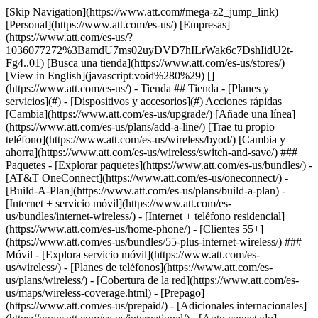
[Skip Navigation](https://www.att.com#mega-z2_jump_link) [Personal](https://www.att.com/es-us/) [Empresas](https://www.att.com/es-us/?1036077272%3BamdU7ms02uyDVD7hILrWak6c7DshIidU2t-Fg4..01) [Busca una tienda](https://www.att.com/es-us/stores/) [View in English](javascript:void%280%29) [](https://www.att.com/es-us/) - Tienda ## Tienda - [Planes y servicios](#) - [Dispositivos y accesorios](#) Acciones rápidas [Cambia](https://www.att.com/es-us/upgrade/) [Añade una línea](https://www.att.com/es-us/plans/add-a-line/) [Trae tu propio teléfono](https://www.att.com/es-us/wireless/byod/) [Cambia y ahorra](https://www.att.com/es-us/wireless/switch-and-save/) ### Paquetes - [Explorar paquetes](https://www.att.com/es-us/bundles/) - [AT&T OneConnect](https://www.att.com/es-us/oneconnect/) - [Build-A-Plan](https://www.att.com/es-us/plans/build-a-plan) - [Internet + servicio móvil](https://www.att.com/es-us/bundles/internet-wireless/) - [Internet + teléfono residencial](https://www.att.com/es-us/home-phone/) - [Clientes 55+](https://www.att.com/es-us/bundles/55-plus-internet-wireless/) ### Móvil - [Explora servicio móvil](https://www.att.com/es-us/wireless/) - [Planes de teléfonos](https://www.att.com/es-us/plans/wireless/) - [Cobertura de la red](https://www.att.com/es-us/maps/wireless-coverage.html) - [Prepago](https://www.att.com/es-us/prepaid/) - [Adicionales internacionales](https://www.att.com/es-us/international/) - [Auto conectado](https://www.att.com/es-us/plans/connected-car/) ### Internet residencial - [Explora internet residencial](https://www.att.com/es-us/internet/) - [Ve la disponibilidad](https://www.att.com/es-us/buy/internet/plans/) - [AT&T Fiber](https://www.att.com/es-us/internet/fiber/) - [AT&T Internet Air](https://www.att.com/es-us/internet/internet-air/) - [Teléfono residencial](https://www.att.com/es-us/home-phone/services/) [__Ahorra a lo grande en todo__ __regreso a clases__ \ Ver ofertas](https://www.att.com/es-us/deals/back-to-school/) Últimas novedades [Samsung Galaxy Z Fold8](https://www.att.com/es-us/buy/phones/samsung-galaxy-z-fold8.html) [iPhone 17 Pro](https://www.att.com/es-us/buy/phones/apple-iphone-17-pro.html) [AirPods Pro 3](https://www.att.com/es-us/buy/accessories/Headphones/apple-airpods-pro-3.html) [Google Pixel 10 Pro](https://www.att.com/es-us/buy/phones/google-pixel-10-pro.html) ### Dispositivos - [Teléfonos](https://www.att.com/es-us/buy/phones/) - [Teléfonos prepagados](https://www.att.com/es-us/buy/prepaid-phones/) - [Tablets](https://www.att.com/es-us/buy/tablets/) - [Relojes inteligentes](https://www.att.com/es-us/buy/wearables/) - [Usado certificado de AT&T](https://www.att.com/es-us/buy/phones/browse/att-certified-preowned) ### Accesorios - [Ver todos los accesorios](https://www.att.com/es-us/accessories/) - [Estuches](https://www.att.com/es-us/buy/accessories/browse/cases/) - [Cargadores](https://www.att.com/es-us/buy/accessories/browse/chargers/) - [Protector para pantalla](https://www.att.com/es-us/buy/accessories/browse/screen-protectors/) - [Audífonos](https://www.att.com/es-us/buy/accessories/browse/headphones/) ### Brands - [Apple](https://www.att.com/es-us/buy/phones/browse/apple/) - [Samsung](https://www.att.com/es-us/buy/phones/browse/samsung/) - [Motorola](https://www.att.com/es-us/buy/phones/browse/motorola/) - [Google](https://www.att.com/es-us/buy/phones/browse/google/) - [Meta](https://www.att.com/es-us/buy/accessories/browse/all/meta/) [__Obtén el nuevo Samsung Galaxy Z Fold8 por $0 con intercambio elegible__ \ Reserva](https://www.att.com/es-us/buy/phones/samsung-galaxy-z-fold8.html) - Ofertas ## Ofertas - [Nuevos y destacados](#) - [Descuentos para clientes](#) Destacados [Ve todas las ofertas](https://www.att.com/es-us/deals/) [Ofertas de servicio móvil](https://www.att.com/es-us/deals/cell-phone-deals/) [Ofertas de internet](https://www.att.com/es-us/deals/internet/) [Ofertas de intercambio](https://www.att.com/es-us/buy/phones/browse/tradeinoffer/) [Sin ofertas de intercambio](https://www.att.com/es-us/buy/phones/browse/nontradeinoffer/) ### Ofertas de tendencia - [Samsung Galaxy](https://www.att.com/es-us/buy/phones/browse/samsung_hasdeals_value_nontradeinoffer_tradeinoffer/) - [Apple iPhone](https://www.att.com/es-us/buy/phones/browse/apple_hasdeals_value_nontradeinoffer_tradeinoffer/) - [Menos de $50](https://www.att.com/es-us/buy/accessories/browse/all/price-range-25-50_price-range-5-25_5-and-under/) - [Ofertas de regreso a clases](https://www.att.com/es-us/deals/back-to-school/) ### Ofertas de dispositivos y accesorios - [Teléfonos](https://www.att.com/es-us/buy/phones/browse/hasdeals_value_nontradeinoffer_tradeinoffer/) - [Teléfonos prepagados](https://www.att.com/es-us/buy/prepaid-phones/browse/hasdeals/) - [Tablets](https://www.att.com/es-us/buy/tablets/browse/hasdeals_nontradeinoffer/) - [Relojes inteligentes](https://www.att.com/es-us/buy/wearables/browse/hasdeals_nontradeinoffer/) - [Ofertas de accesorios](https://www.att.com/es-us/buy/accessories/browse/all/deals/) ### Suscripciones - [AT&T OneConnect](https://www.att.com/es-us/oneconnect/) [__Cámbiate a AT&T y averigua cómo obtener hasta $800 por línea para terminar tu contrato__ \ Compra ahora](https://www.att.com/es-us/buy/phones/) ### Descuentos por ocupación - [Empleados de empresas](https://www.att.com/es-us/verification/signaturehub/#employment) - [Militares y veteranos](https://www.att.com/es-us/offers/discount-program/military-discount/) - [Maestros](https://www.att.com/es-us/offers/discount-program/teacher/) - [Enfermeros y médicos](https://www.att.com/es-us/verification/signaturehub/#medical) - [Personal de emergencias activo](https://www.att.com/es-us/firstnetandfamily/) ### Descuentos por afiliación - [Clientes 55+](https://www.att.com/es-us/verification/signaturehub/#age) - [Personal retirado del servicio de emergencia](https://www.att.com/es-us/offers/discount-program/retired-responders/) - [Trabajadores de sindicatos](https://www.att.com/es-us/offers/discount-program/union-discount/) - [Estudiantes](https://www.att.com/es-us/verification/signaturehub/#student) ### Ahorros para socios - [Descuento con tarjeta de crédito](https://www.att.com/es-us/?1036077272%3BamdU7ms02uyDVD7hIidU2t-FgOyvGkzT7uyJVm497PywgLdW2iYTVis9IZcUaO3.z1) - [Beneficios y más](https://andmorebenefits.att.com/root-discovery) [__Maestros: ahorra hasta $150 por línea y hasta un 20% en planes__ \ Obtén detalles](https://www.att.com/es-us/offers/discount-program/teacher/) - La diferencia de AT&T ## La diferencia de AT&T - [Nuestra ventaja competitiva](#) ### ¿Por qué elegirnos? - [Garantía AT&T](https://www.att.com/es-us/why-att/guarantee/) - [Por qué AT&T](https://www.att.com/es-us/why-att/) - [AT&T vs. T-Mobile y Verizon](https://www.att.com/es-us/wireless/switch-and-save/#compare-us) - [AT&T Fiber vs. Spectrum y Xfinity](https://www.att.com/es-us/internet/fiber/#compare-us) - [Prueba AT&T gratis](https://www.att.com/es-us/wireless/free-trial/) - [Cambia y ahorra](https://www.att.com/es-us/wireless/switch-and-save/) ### Cobertura excepcional - [Mapa de cobertura 5G](https://www.att.com/es-us/maps/wireless-coverage.html) - [Mapa de cobertura de fibra óptica](https://www.att.com/es-us/internet/fiber/coverage-map/) [__La mejor garantía de Estados Unidos__ \ Obtén detalles](https://www.att.com/es-us/why-att/guarantee/) - Ayuda ## Ayuda - [Factura y cuenta](#) - [Móvil](#) - [Internet](#) Acciones rápidas [Ve toda la ayuda](https://www.att.com/es-us/support/) [Ver mi cuenta](https://www.att.com/es-us/acctmgmt/overview) [Centro de pagos](https://www.att.com/es-us/acctmgmt/mypaymentcenter) [Centro de facturación](https://www.att.com/es-us/acctmgmt/billing/mybillingcenter) ### Factura y pagos - [Comprende tu factura](https://www.att.com/es-us/support/my-account/understand-your-bill/) - [Averigua por qué tu factura cambió](https://www.att.com/es-us/support/article/my-account/KM1051879/) - [Configura y administra AutoPay](https://www.att.com/es-us/acctmgmt/mypaymentcenter?intent=MANAGEAUTOPAY) - [Ve las cuotas de los dispositivos](https://www.att.com/es-us/acctmgmt/payment/installmentplandetails) - [Pagar sin iniciar sesión](https://www.att.com/es-us/acctmgmt/fastpmt/fastpay) ### Cuenta - [Cambiar o restablecer contraseña](https://www.att.com/es-us/support/article/my-account/KM1008941/) - [Añade o elimina cuentas](https://www.att.com/es-us/support/article/my-account/KM1008925/) - [Traslada el servicio de internet](https://www.att.com/es-us/help/moving/) - [Ve tus pedidos y reclamaciones](https://www.att.com/es-us/orders/history) - [Más ayuda con la cuenta](https://www.att.com/es-us/support/my-account/) [__La mejor garantía de Estados Unidos__ \ Obtén detalles](https://www.att.com/es-us/why-att/guarantee/) Acciones rápidas [Administrar mi servicio móvil](https://www.att.com/es-us/acctmgmt/mywireless) [Rastrear mi pedido](https://www.att.com/es-us/orders/history) [Añade AT&T International Day Pass](https://www.att.com/es-us/acctmgmt/signin?intent=DEEPLINK&soc=IRRLHDF&level=CAT&source=ILC242589969&wtExtndSource=Megamenu) ### Mi dispositivo - [Verificar mi uso](https://www.att.com/es-us/acctmgmt/usage/mysummary) - [Administra complementos](https://www.att.com/es-us/acctmgmt/wireless/manage-addon) - [Cambiar mi plan](https://www.att.com/es-us/acctmgmt/mywireless/manageplan/) - [Añade una línea](https://www.att.com/es-us/buy/postpaid/?wlsfi=AL) - [Consultar los requisitos de cambio](https://www.att.com/es-us/buy/postpaid/?wlsfi=up) - [Activa un dispositivo móvil](https://www.att.com/es-us/