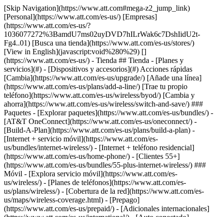
[Skip Navigation](https://www.att.com#mega-z2_jump_link) [Personal](https://www.att.com/es-us/) [Empresas](https://www.att.com/es-us/?1036077272%3BamdU7ms02uyDVD7hILrWak6c7DshIidU2t-Fg4..01) [Busca una tienda](https://www.att.com/es-us/stores/) [View in English](javascript:void%280%29) [](https://www.att.com/es-us/) - Tienda ## Tienda - [Planes y servicios](#) - [Dispositivos y accesorios](#) Acciones rápidas [Cambia](https://www.att.com/es-us/upgrade/) [Añade una línea](https://www.att.com/es-us/plans/add-a-line/) [Trae tu propio teléfono](https://www.att.com/es-us/wireless/byod/) [Cambia y ahorra](https://www.att.com/es-us/wireless/switch-and-save/) ### Paquetes - [Explorar paquetes](https://www.att.com/es-us/bundles/) - [AT&T OneConnect](https://www.att.com/es-us/oneconnect/) - [Build-A-Plan](https://www.att.com/es-us/plans/build-a-plan) - [Internet + servicio móvil](https://www.att.com/es-us/bundles/internet-wireless/) - [Internet + teléfono residencial](https://www.att.com/es-us/home-phone/) - [Clientes 55+](https://www.att.com/es-us/bundles/55-plus-internet-wireless/) ### Móvil - [Explora servicio móvil](https://www.att.com/es-us/wireless/) - [Planes de teléfonos](https://www.att.com/es-us/plans/wireless/) - [Cobertura de la red](https://www.att.com/es-us/maps/wireless-coverage.html) - [Prepago](https://www.att.com/es-us/prepaid/) - [Adicionales internacionales](https://www.att.com/es-us/international/) - [Auto conectado](https://www.att.com/es-us/plans/connected-car/) ### Internet residencial - [Explora internet residencial](https://www.att.com/es-us/internet/) - [Ve la disponibilidad](https://www.att.com/es-us/buy/internet/plans/) - [AT&T Fiber](https://www.att.com/es-us/internet/fiber/) - [AT&T Internet Air](https://www.att.com/es-us/internet/internet-air/) - [Teléfono residencial](https://www.att.com/es-us/home-phone/services/) [__Ahorra a lo grande en todo__ __regreso a clases__ \ Ver ofertas](https://www.att.com/es-us/deals/back-to-school/) Últimas novedades [Samsung Galaxy Z Fold8](https://www.att.com/es-us/buy/phones/samsung-galaxy-z-fold8.html) [iPhone 17 Pro](https://www.att.com/es-us/buy/phones/apple-iphone-17-pro.html) [AirPods Pro 3](https://www.att.com/es-us/buy/accessories/Headphones/apple-airpods-pro-3.html) [Google Pixel 10 Pro](https://www.att.com/es-us/buy/phones/google-pixel-10-pro.html) ### Dispositivos - [Teléfonos](https://www.att.com/es-us/buy/phones/) - [Teléfonos prepagados](https://www.att.com/es-us/buy/prepaid-phones/) - [Tablets](https://www.att.com/es-us/buy/tablets/) - [Relojes inteligentes](https://www.att.com/es-us/buy/wearables/) - [Usado certificado de AT&T](https://www.att.com/es-us/buy/phones/browse/att-certified-preowned) ### Accesorios - [Ver todos los accesorios](https://www.att.com/es-us/accessories/) - [Estuches](https://www.att.com/es-us/buy/accessories/browse/cases/) - [Cargadores](https://www.att.com/es-us/buy/accessories/browse/chargers/) - [Protector para pantalla](https://www.att.com/es-us/buy/accessories/browse/screen-protectors/) - [Audífonos](https://www.att.com/es-us/buy/accessories/browse/headphones/) ### Brands - [Apple](https://www.att.com/es-us/buy/phones/browse/apple/) - [Samsung](https://www.att.com/es-us/buy/phones/browse/samsung/) - [Motorola](https://www.att.com/es-us/buy/phones/browse/motorola/) - [Google](https://www.att.com/es-us/buy/phones/browse/google/) - [Meta](https://www.att.com/es-us/buy/accessories/browse/all/meta/) [__Obtén el nuevo Samsung Galaxy Z Fold8 por $0 con intercambio elegible__ \ Reserva](https://www.att.com/es-us/buy/phones/samsung-galaxy-z-fold8.html) - Ofertas ## Ofertas - [Nuevos y destacados](#) - [Descuentos para clientes](#) Destacados [Ve todas las ofertas](https://www.att.com/es-us/deals/) [Ofertas de servicio móvil](https://www.att.com/es-us/deals/cell-phone-deals/) [Ofertas de internet](https://www.att.com/es-us/deals/internet/) [Ofertas de intercambio](https://www.att.com/es-us/buy/phones/browse/tradeinoffer/) [Sin ofertas de intercambio](https://www.att.com/es-us/buy/phones/browse/nontradeinoffer/) ### Ofertas de tendencia - [Samsung Galaxy](https://www.att.com/es-us/buy/phones/browse/samsung_hasdeals_value_nontradeinoffer_tradeinoffer/) - [Apple iPhone](https://www.att.com/es-us/buy/phones/browse/apple_hasdeals_value_nontradeinoffer_tradeinoffer/) - [Menos de $50](https://www.att.com/es-us/buy/accessories/browse/all/price-range-25-50_price-range-5-25_5-and-under/) - [Ofertas de regreso a clases](https://www.att.com/es-us/deals/back-to-school/) ### Ofertas de dispositivos y accesorios - [Teléfonos](https://www.att.com/es-us/buy/phones/browse/hasdeals_value_nontradeinoffer_tradeinoffer/) - [Teléfonos prepagados](https://www.att.com/es-us/buy/prepaid-phones/browse/hasdeals/) - [Tablets](https://www.att.com/es-us/buy/tablets/browse/hasdeals_nontradeinoffer/) - [Relojes inteligentes](https://www.att.com/es-us/buy/wearables/browse/hasdeals_nontradeinoffer/) - [Ofertas de accesorios](https://www.att.com/es-us/buy/accessories/browse/all/deals/) ### Suscripciones - [AT&T OneConnect](https://www.att.com/es-us/oneconnect/) [__Cámbiate a AT&T y averigua cómo obtener hasta $800 por línea para terminar tu contrato__ \ Compra ahora](https://www.att.com/es-us/buy/phones/) ### Descuentos por ocupación - [Empleados de empresas](https://www.att.com/es-us/verification/signaturehub/#employment) - [Militares y veteranos](https://www.att.com/es-us/offers/discount-program/military-discount/) - [Maestros](https://www.att.com/es-us/offers/discount-program/teacher/) - [Enfermeros y médicos](https://www.att.com/es-us/verification/signaturehub/#medical) - [Personal de emergencias activo](https://www.att.com/es-us/firstnetandfamily/) ### Descuentos por afiliación - [Clientes 55+](https://www.att.com/es-us/verification/signaturehub/#age) - [Personal retirado del servicio de emergencia](https://www.att.com/es-us/offers/discount-program/retired-responders/) - [Trabajadores de sindicatos](https://www.att.com/es-us/offers/discount-program/union-discount/) - [Estudiantes](https://www.att.com/es-us/verification/signaturehub/#student) ### Ahorros para socios - [Descuento con tarjeta de crédito](https://www.att.com/es-us/?1036077272%3BamdU7ms02uyDVD7hIidU2t-FgOyvGkzT7uyJVm497PywgLdW2iYTVis9IZcUaO3.z1) - [Beneficios y más](https://andmorebenefits.att.com/root-discovery) [__Maestros: ahorra hasta $150 por línea y hasta un 20% en planes__ \ Obtén detalles](https://www.att.com/es-us/offers/discount-program/teacher/) - La diferencia de AT&T ## La diferencia de AT&T - [Nuestra ventaja competitiva](#) ### ¿Por qué elegirnos? - [Garantía AT&T](https://www.att.com/es-us/why-att/guarantee/) - [Por qué AT&T](https://www.att.com/es-us/why-att/) - [AT&T vs. T-Mobile y Verizon](https://www.att.com/es-us/wireless/switch-and-save/#compare-us) - [AT&T Fiber vs. Spectrum y Xfinity](https://www.att.com/es-us/internet/fiber/#compare-us) - [Prueba AT&T gratis](https://www.att.com/es-us/wireless/free-trial/) - [Cambia y ahorra](https://www.att.com/es-us/wireless/switch-and-save/) ### Cobertura excepcional - [Mapa de cobertura 5G](https://www.att.com/es-us/maps/wireless-coverage.html) - [Mapa de cobertura de fibra óptica](https://www.att.com/es-us/internet/fiber/coverage-map/) [__La mejor garantía de Estados Unidos__ \ Obtén detalles](https://www.att.com/es-us/why-att/guarantee/) - Ayuda ## Ayuda - [Factura y cuenta](#) - [Móvil](#) - [Internet](#) Acciones rápidas [Ve toda la ayuda](https://www.att.com/es-us/support/) [Ver mi cuenta](https://www.att.com/es-us/acctmgmt/overview) [Centro de pagos](https://www.att.com/es-us/acctmgmt/mypaymentcenter) [Centro de facturación](https://www.att.com/es-us/acctmgmt/billing/mybillingcenter) ### Factura y pagos - [Comprende tu factura](https://www.att.com/es-us/support/my-account/understand-your-bill/) - [Averigua por qué tu factura cambió](https://www.att.com/es-us/support/article/my-account/KM1051879/) - [Configura y administra AutoPay](https://www.att.com/es-us/acctmgmt/mypaymentcenter?intent=MANAGEAUTOPAY) - [Ve las cuotas de los dispositivos](https://www.att.com/es-us/acctmgmt/payment/installmentplandetails) - [Pagar sin iniciar sesión](https://www.att.com/es-us/acctmgmt/fastpmt/fastpay) ### Cuenta - [Cambiar o restablecer contraseña](https://www.att.com/es-us/support/article/my-account/KM1008941/) - [Añade o elimina cuentas](https://www.att.com/es-us/support/article/my-account/KM1008925/) - [Traslada el servicio de internet](https://www.att.com/es-us/help/moving/) - [Ve tus pedidos y reclamaciones](https://www.att.com/es-us/orders/history) - [Más ayuda con la cuenta](https://www.att.com/es-us/support/my-account/) [__La mejor garantía de Estados Unidos__ \ Obtén detalles](https://www.att.com/es-us/why-att/guarantee/) Acciones rápidas [Administrar mi servicio móvil](https://www.att.com/es-us/acctmgmt/mywireless) [Rastrear mi pedido](https://www.att.com/es-us/orders/history) [Añade AT&T International Day Pass](https://www.att.com/es-us/acctmgmt/signin?intent=DEEPLINK&soc=IRRLHDF&level=CAT&source=ILC242589969&wtExtndSource=Megamenu) ### Mi dispositivo - [Verificar mi uso](https://www.att.com/es-us/acctmgmt/usage/mysummary) - [Administra complementos](https://www.att.com/es-us/acctmgmt/wireless/manage-addon) - [Cambiar mi plan](https://www.att.com/es-us/acctmgmt/mywireless/manageplan/) - [Añade una línea](https://www.att.com/es-us/buy/postpaid/?wlsfi=AL) - [Consultar los requisitos de cambio](https://www.att.com/es-us/buy/postpaid/?wlsfi=up) - [Activa un dispositivo móvil](https://www.att.com/es-us/