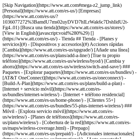
[Skip Navigation](https://www.att.com#mega-z2_jump_link) [Personal](https://www.att.com/es-us/) [Empresas](https://www.att.com/es-us/?1036077272%3BamdU7ms02uyDVD7hILrWak6c7DshIidU2t-Fg4..01) [Busca una tienda](https://www.att.com/es-us/stores/) [View in English](javascript:void%280%29) [](https://www.att.com/es-us/) - Tienda ## Tienda - [Planes y servicios](#) - [Dispositivos y accesorios](#) Acciones rápidas [Cambia](https://www.att.com/es-us/upgrade/) [Añade una línea](https://www.att.com/es-us/plans/add-a-line/) [Trae tu propio teléfono](https://www.att.com/es-us/wireless/byod/) [Cambia y ahorra](https://www.att.com/es-us/wireless/switch-and-save/) ### Paquetes - [Explorar paquetes](https://www.att.com/es-us/bundles/) - [AT&T OneConnect](https://www.att.com/es-us/oneconnect/) - [Build-A-Plan](https://www.att.com/es-us/plans/build-a-plan) - [Internet + servicio móvil](https://www.att.com/es-us/bundles/internet-wireless/) - [Internet + teléfono residencial](https://www.att.com/es-us/home-phone/) - [Clientes 55+](https://www.att.com/es-us/bundles/55-plus-internet-wireless/) ### Móvil - [Explora servicio móvil](https://www.att.com/es-us/wireless/) - [Planes de teléfonos](https://www.att.com/es-us/plans/wireless/) - [Cobertura de la red](https://www.att.com/es-us/maps/wireless-coverage.html) - [Prepago](https://www.att.com/es-us/prepaid/) - [Adicionales internacionales](https://www.att.com/es-us/international/) - [Auto conectado](https://www.att.com/es-us/plans/connected-car/) ### Internet residencial - [Explora internet residencial](https://www.att.com/es-us/internet/) - [Ve la disponibilidad](https://www.att.com/es-us/buy/internet/plans/) - [AT&T Fiber](https://www.att.com/es-us/internet/fiber/) - [AT&T Internet Air](https://www.att.com/es-us/internet/internet-air/) - [Teléfono residencial](https://www.att.com/es-us/home-phone/services/) [__Ahorra a lo grande en todo__ __regreso a clases__ \ Ver ofertas](https://www.att.com/es-us/deals/back-to-school/) Últimas novedades [Samsung Galaxy Z Fold8](https://www.att.com/es-us/buy/phones/samsung-galaxy-z-fold8.html) [iPhone 17 Pro](https://www.att.com/es-us/buy/phones/apple-iphone-17-pro.html) [AirPods Pro 3](https://www.att.com/es-us/buy/accessories/Headphones/apple-airpods-pro-3.html) [Google Pixel 10 Pro](https://www.att.com/es-us/buy/phones/google-pixel-10-pro.html) ### Dispositivos - [Teléfonos](https://www.att.com/es-us/buy/phones/) - [Teléfonos prepagados](https://www.att.com/es-us/buy/prepaid-phones/) - [Tablets](https://www.att.com/es-us/buy/tablets/) - [Relojes inteligentes](https://www.att.com/es-us/buy/wearables/) - [Usado certificado de AT&T](https://www.att.com/es-us/buy/phones/browse/att-certified-preowned) ### Accesorios - [Ver todos los accesorios](https://www.att.com/es-us/accessories/) - [Estuches](https://www.att.com/es-us/buy/accessories/browse/cases/) - [Cargadores](https://www.att.com/es-us/buy/accessories/browse/chargers/) - [Protector para pantalla](https://www.att.com/es-us/buy/accessories/browse/screen-protectors/) - [Audífonos](https://www.att.com/es-us/buy/accessories/browse/headphones/) ### Brands - [Apple](https://www.att.com/es-us/buy/phones/browse/apple/) - [Samsung](https://www.att.com/es-us/buy/phones/browse/samsung/) - [Motorola](https://www.att.com/es-us/buy/phones/browse/motorola/) - [Google](https://www.att.com/es-us/buy/phones/browse/google/) - [Meta](https://www.att.com/es-us/buy/accessories/browse/all/meta/) [__Obtén el nuevo Samsung Galaxy Z Fold8 por $0 con intercambio elegible__ \ Reserva](https://www.att.com/es-us/buy/phones/samsung-galaxy-z-fold8.html) - Ofertas ## Ofertas - [Nuevos y destacados](#) - [Descuentos para clientes](#) Destacados [Ve todas las ofertas](https://www.att.com/es-us/deals/) [Ofertas de servicio móvil](https://www.att.com/es-us/deals/cell-phone-deals/) [Ofertas de internet](https://www.att.com/es-us/deals/internet/) [Ofertas de intercambio](https://www.att.com/es-us/buy/phones/browse/tradeinoffer/) [Sin ofertas de intercambio](https://www.att.com/es-us/buy/phones/browse/nontradeinoffer/) ### Ofertas de tendencia - [Samsung Galaxy](https://www.att.com/es-us/buy/phones/browse/samsung_hasdeals_value_nontradeinoffer_tradeinoffer/) - [Apple iPhone](https://www.att.com/es-us/buy/phones/browse/apple_hasdeals_value_nontradeinoffer_tradeinoffer/) - [Menos de $50](https://www.att.com/es-us/buy/accessories/browse/all/price-range-25-50_price-range-5-25_5-and-under/) - [Ofertas de regreso a clases](https://www.att.com/es-us/deals/back-to-school/) ### Ofertas de dispositivos y accesorios - [Teléfonos](https://www.att.com/es-us/buy/phones/browse/hasdeals_value_nontradeinoffer_tradeinoffer/) - [Teléfonos prepagados](https://www.att.com/es-us/buy/prepaid-phones/browse/hasdeals/) - [Tablets](https://www.att.com/es-us/buy/tablets/browse/hasdeals_nontradeinoffer/) - [Relojes inteligentes](https://www.att.com/es-us/buy/wearables/browse/hasdeals_nontradeinoffer/) - [Ofertas de accesorios](https://www.att.com/es-us/buy/accessories/browse/all/deals/) ### Suscripciones - [AT&T OneConnect](https://www.att.com/es-us/oneconnect/) [__Cámbiate a AT&T y averigua cómo obtener hasta $800 por línea para terminar tu contrato__ \ Compra ahora](https://www.att.com/es-us/buy/phones/) ### Descuentos por ocupación - [Empleados de empresas](https://www.att.com/es-us/verification/signaturehub/#employment) - [Militares y veteranos](https://www.att.com/es-us/offers/discount-program/military-discount/) - [Maestros](https://www.att.com/es-us/offers/discount-program/teacher/) - [Enfermeros y médicos](https://www.att.com/es-us/verification/signaturehub/#medical) - [Personal de emergencias activo](https://www.att.com/es-us/firstnetandfamily/) ### Descuentos por afiliación - [Clientes 55+](https://www.att.com/es-us/verification/signaturehub/#age) - [Personal retirado del servicio de emergencia](https://www.att.com/es-us/offers/discount-program/retired-responders/) - [Trabajadores de sindicatos](https://www.att.com/es-us/offers/discount-program/union-discount/) - [Estudiantes](https://www.att.com/es-us/verification/signaturehub/#student) ### Ahorros para socios - [Descuento con tarjeta de crédito](https://www.att.com/es-us/?1036077272%3BamdU7ms02uyDVD7hIidU2t-FgOyvGkzT7uyJVm497PywgLdW2iYTVis9IZcUaO3.z1) - [Beneficios y más](https://andmorebenefits.att.com/root-discovery) [__Maestros: ahorra hasta $150 por línea y hasta un 20% en planes__ \ Obtén detalles](https://www.att.com/es-us/offers/discount-program/teacher/) - La diferencia de AT&T ## La diferencia de AT&T - [Nuestra ventaja competitiva](#) ### ¿Por qué elegirnos? - [Garantía AT&T](https://www.att.com/es-us/why-att/guarantee/) - [Por qué AT&T](https://www.att.com/es-us/why-att/) - [AT&T vs. T-Mobile y Verizon](https://www.att.com/es-us/wireless/switch-and-save/#compare-us) - [AT&T Fiber vs. Spectrum y Xfinity](https://www.att.com/es-us/internet/fiber/#compare-us) - [Prueba AT&T gratis](https://www.att.com/es-us/wireless/free-trial/) - [Cambia y ahorra](https://www.att.com/es-us/wireless/switch-and-save/) ### Cobertura excepcional - [Mapa de cobertura 5G](https://www.att.com/es-us/maps/wireless-coverage.html) - [Mapa de cobertura de fibra óptica](https://www.att.com/es-us/internet/fiber/coverage-map/) [__La mejor garantía de Estados Unidos__ \ Obtén detalles](https://www.att.com/es-us/why-att/guarantee/) - Ayuda ## Ayuda - [Factura y cuenta](#) - [Móvil](#) - [Internet](#) Acciones rápidas [Ve toda la ayuda](https://www.att.com/es-us/support/) [Ver mi cuenta](https://www.att.com/es-us/acctmgmt/overview) [Centro de pagos](https://www.att.com/es-us/acctmgmt/mypaymentcenter) [Centro de facturación](https://www.att.com/es-us/acctmgmt/billing/mybillingcenter) ### Factura y pagos - [Comprende tu factura](https://www.att.com/es-us/support/my-account/understand-your-bill/) - [Averigua por qué tu factura cambió](https://www.att.com/es-us/support/article/my-account/KM1051879/) - [Configura y administra AutoPay](https://www.att.com/es-us/acctmgmt/mypaymentcenter?intent=MANAGEAUTOPAY) - [Ve las cuotas de los dispositivos](https://www.att.com/es-us/acctmgmt/payment/installmentplandetails) - [Pagar sin iniciar sesión](https://www.att.com/es-us/acctmgmt/fastpmt/fastpay) ### Cuenta - [Cambiar o restablecer contraseña](https://www.att.com/es-us/support/article/my-account/KM1008941/) - [Añade o elimina cuentas](https://www.att.com/es-us/support/article/my-account/KM1008925/) - [Traslada el servicio de internet](https://www.att.com/es-us/help/moving/) - [Ve tus pedidos y reclamaciones](https://www.att.com/es-us/orders/history) - [Más ayuda con la cuenta](https://www.att.com/es-us/support/my-account/) [__La mejor garantía de Estados Unidos__ \ Obtén detalles](https://www.att.com/es-us/why-att/guarantee/) Acciones rápidas [Administrar mi servicio móvil](https://www.att.com/es-us/acctmgmt/mywireless) [Rastrear mi pedido](https://www.att.com/es-us/orders/history) [Añade AT&T International Day Pass](https://www.att.com/es-us/acctmgmt/signin?intent=DEEPLINK&soc=IRRLHDF&level=CAT&source=ILC242589969&wtExtndSource=Megamenu) ### Mi dispositivo - [Verificar mi uso](https://www.att.com/es-us/acctmgmt/usage/mysummary) - [Administra complementos](https://www.att.com/es-us/acctmgmt/wireless/manage-addon) - [Cambiar mi plan](https://www.att.com/es-us/acctmgmt/mywireless/manageplan/) - [Añade una línea](https://www.att.com/es-us/buy/postpaid/?wlsfi=AL) - [Consultar los requisitos de cambio](https://www.att.com/es-us/buy/postpaid/?wlsfi=up) - [Activa un dispositivo móvil](https://www.att.com/es-us/