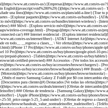
](https://www.att.com/es-us/buy/phones/browse/motorola/) - [Google](https://www.att.com/es-us/buy/phones/browse/google/) - [Meta](https://www.att.com/es-us/buy/accessories/browse/all/meta/) [__Obtén el nuevo Samsung Galaxy Z Fold8 por $0 con intercambio elegible__ \ Reserva](https://www.att.com/es-us/buy/phones/samsung-galaxy-z-fold8.html) - Ofertas ## Ofertas - [Nuevos y destacados](#) - [Descuentos para clientes](#) Destacados [Ve todas las ofertas](https://www.att.com/es-us/deals/) [Ofertas de servicio móvil](https://www.att.com/es-us/deals/cell-phone-deals/) [Ofertas de internet](https://www.att.com/es-us/deals/internet/) [Ofertas de intercambio](https://www.att.com/es-us/buy/phones/browse/tradeinoffer/) [Sin ofertas de intercambio](https://www.att.com/es-us/buy/phones/browse/nontradeinoffer/) ### Ofertas de tendencia - [Samsung Galaxy](https://www.att.com/es-us/buy/phones/browse/samsung_hasdeals_value_nontradeinoffer_tradeinoffer/) - [Apple iPhone](https://www.att.com/es-us/buy/phones/browse/apple_hasdeals_value_nontradeinoffer_tradeinoffer/) - [Menos de $50](https://www.att.com/es-us/buy/accessories/browse/all/price-range-25-50_price-range-5-25_5-and-under/) - [Ofertas de regreso a clases](https://www.att.com/es-us/deals/back-to-school/) ### Ofertas de dispositivos y accesorios - [Teléfonos](https://www.att.com/es-us/buy/phones/browse/hasdeals_value_nontradeinoffer_tradeinoffer/) - [Teléfonos prepagados](https://www.att.com/es-us/buy/prepaid-phones/browse/hasdeals/) - [Tablets](https://www.att.com/es-us/buy/tablets/browse/hasdeals_nontradeinoffer/) - [Relojes inteligentes](https://www.att.com/es-us/buy/wearables/browse/hasdeals_nontradeinoffer/) - [Ofertas de accesorios](https://www.att.com/es-us/buy/accessories/browse/all/deals/) ### Suscripciones - [AT&T OneConnect](https://www.att.com/es-us/oneconnect/) [__Cámbiate a AT&T y averigua cómo obtener hasta $800 por línea para terminar tu contrato__ \ Compra ahora](https://www.att.com/es-us/buy/phones/) ### Descuentos por ocupación - [Empleados de empresas](https://www.att.com/es-us/verification/signaturehub/#employment) - [Militares y veteranos](https://www.att.com/es-us/offers/discount-program/military-discount/) - [Maestros](https://www.att.com/es-us/offers/discount-program/teacher/) - [Enfermeros y médicos](https://www.att.com/es-us/verification/signaturehub/#medical) - [Personal de emergencias activo](https://www.att.com/es-us/firstnetandfamily/) ### Descuentos por afiliación - [Clientes 55+](https://www.att.com/es-us/verification/signaturehub/#age) - [Personal retirado del servicio de emergencia](https://www.att.com/es-us/offers/discount-program/retired-responders/) - [Trabajadores de sindicatos](https://www.att.com/es-us/offers/discount-program/union-discount/) - [Estudiantes](https://www.att.com/es-us/verification/signaturehub/#student) ### Ahorros para socios - [Descuento con tarjeta de crédito](https://www.att.com/es-us/?1036077272%3BamdU7ms02uyDVD7hIidU2t-FgOyvGkzT7uyJVm497PywgLdW2iYTVis9IZcUaO3.z1) - [Beneficios y más](https://andmorebenefits.att.com/root-discovery) [__Maestros: ahorra hasta $150 por línea y hasta un 20% en planes__ \ Obtén detalles](https://www.att.com/es-us/offers/discount-program/teacher/) - La diferencia de AT&T ## La diferencia de AT&T - [Nuestra ventaja competitiva](#) ### ¿Por 