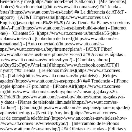
Search or chat [](https://www.att.com/es-us/) ## Tienda -
 ofertas](https://www.att.com/es-us/deals/) ## La diferencia de AT&T -
support/)
- [AT&T Empresarial](https://www.att.com/es-us/?1036077272%3BamdU7ms02uyDVD7hILrWak6c7DshIidU2t-FgO3.41) - [Busca una tienda](https://www.att.com/es-us/stores/) - [View in English](javascript:void%280%29) Atrás Tienda ## Planes y servicios ### Paquetes - [Explorar paquetes](https://www.att.com/es-us/bundles/) - [AT&T OneConnect](https://www.att.com/es-us/oneconnect/) - [Build-A-Plan](https://www.att.com/es-us/plans/build-a-plan) - [Internet + servicio móvil](https://www.att.com/es-us/bundles/internet-wireless/) - [Internet + teléfono residencial](https://www.att.com/es-us/home-phone/) - [Clientes 55+](https://www.att.com/es-us/bundles/55-plus-internet-wireless/) ### Móvil - [Explora servicio móvil](https://www.att.com/es-us/wireless/) - [Planes de teléfonos](https://www.att.com/es-us/plans/wireless/) - [Cobertura de la red](https://www.att.com/es-us/maps/wireless-coverage.html) - [Prepago](https://www.att.com/es-us/prepaid/) - [Adicionales internacionales](https://www.att.com/es-us/international/) - [Auto conectado](https://www.att.com/es-us/plans/connected-car/) ### Internet residencial - [Explora internet residencial](https://www.att.com/es-us/internet/) - [Ve la disponibilidad](https://www.att.com/es-us/buy/internet/plans/) - [AT&T Fiber](https://www.att.com/es-us/internet/fiber/) - [AT&T Internet Air](https://www.att.com/es-us/internet/internet-air/) - [Teléfono residencial](https://www.att.com/es-us/home-phone/services/) ### Acciones rápidas - [Cambia](https://www.att.com/es-us/upgrade/) - [Añade una línea](https://www.att.com/es-us/plans/add-a-line/) - [Trae tu propio teléfono](https://www.att.com/es-us/wireless/byod/) - [Cambia y ahorra](https://www.att.com/es-us/wireless/switch-and-save/) Inicio del contenido principal [](https://www.att.com/es-us/?1036077272%3BamdU7ms02uy52t-FgOyJVm4.m1)[](https://www.facebook.com/ATT)[](https://www.att.com/es-us/?1036077272%3BamdU7ms02uyDVD7hak6WVPzL7tz92t-FgOyJVm4F51)[](https://www.linkedin.com/company/att/) ### Tienda - [Teléfonos móviles](https://www.att.com/es-us/buy/phones/) - [Internet por fibra óptica](https://www.att.com/es-us/internet/fiber/) - [Internet residencial](https://www.att.com/es-us/internet/) - [Tablets](https://www.att.com/es-us/buy/tablets/) - [Relojes inteligentes](https://www.att.com/es-us/buy/wearables/) - [Accesorios inalámbricos](https://www.att.com/es-us/accessories/) - [Teléfonos prepagados](https://www.att.com/es-us/prepaid/) ### Tendencia - [iPhone 17 Pro Max](https://www.att.com/es-us/buy/phones/apple-iphone-17-pro-max.html) - [iPhone 17 Pro](https://www.att.com/es-us/buy/phones/apple-iphone-17-pro.html) - [iPhone Air](https://www.att.com/es-us/buy/phones/apple-iphone-air.html) - [iPhone 17](https://www.att.com/es-us/buy/phones/apple-iphone-17.html) - [Samsung Galaxy S26 Ultra](https://www.att.com/es-us/buy/phones/samsung-galaxy-s26-ultra.html) - [Samsung Galaxy Z Fold8 Ultra](https://www.att.com/es-us/buy/phones/samsung-galaxy-z-fold8-ultra.html) - [Samsung Galaxy Z Fold8](https://www.att.com/es-us/buy/phones/samsung-galaxy-z-fold8.html) - [Samsung Galaxy Z Flip8](https://www.att.com/es-us/buy/phones/samsung-galaxy-z-flip8.html) ### Mejores planes de teléfono y datos - [Planes de telefonía ilimitada](https://www.att.com/es-us/plans/wireless/) - [Planes internacionales](https://www.att.com/es-us/international/) - [Añade una línea](https://www.att.com/es-us/plans/add-a-line/) - [Cambia](https://www.att.com/es-us/plans/phone-upgrade/) - [Planes de datos para tablet](https://www.att.com/es-us/plans/tablet-ipad-data-plans/) - [Planes para hotspot móvil](https://www.att.com/es-us/plans/tethering/) - [Next Up Anytime](https://www.att.com/es-us/plans/next-up-anytime/) ### Cámbiate a AT&T - [Cámbiate a AT&T](https://www.att.com/es-us/wireless/switch-and-save/) - [Cómo cambiar de compañía telefónica](https://www.att.com/es-us/wireless/how-to-switch-phone-carrier/) - [Prueba de velocidad de Internet](https://www.att.com/es-us/support/speedtest/) - [Trae tu propio dispositivo](https://www.att.com/es-us/wireless/byod/) - [Intercambio de teléfonos móviles](https://www.att.com/es-us/?1036077272%3BamdU7ms02uyU7tzvGkch2tzUV_6CgZUF91) - [Traspasa tu servicio de internet](https://www.att.com/es-us/moving/) ### Ofertas destacadas - [Ofertas y promociones de AT&T](https://www.att.com/es-us/deals/) - [Ofertas de teléfonos móviles](https://www.att.com/es-us/deals/cell-phone-deals/) - [Ofertas de iPhone](https://www.att.com/es-us/deals/iphone-deals/) - [Ofertas de Samsung](https://www.att.com/es-us/buy/phones/browse/samsung_hasdeals/) - [Ofertas de paquetes de telefonía e internet](https://www.att.com/es-us/bundles/internet-wireless/) - [Descuento con tarjeta de crédito](https://www.att.com/es-us/?1036077272%3BamdU7ms02uyDVD7hIidU2t-FgOyvGkzT7uyJVm497PywgLdW2iYTVis9IZcUaO3.z1) - [Ofertas de teléfonos gratis para clientes nuevos](https://www.att.com/es-us/buy/phones/browse/free/) - [Ofertas sin intercambio](https://www.att.com/es-us/buy/phones/browse/nontradeinoffer/) ### Ve teléfonos móviles por marca - [Nuevos iPhones de Apple](https://www.att.com/es-us/buy/phones/browse/apple/) - [Teléfonos Samsung Galaxy nuevos](https://www.att.com/es-us/buy/phones/browse/samsung/) - [Teléfonos Google Pixel nuevos](https://www.att.com/es-us/buy/phones/browse/google/) - [Teléfonos Motorola Moto nuevos](https://www.att.com/es-us/buy/phones/browse/motorola/) - [Teléfonos Sonim nuevos](https://www.att.com/es-us/buy/phones/browse/sonim/) ### Tablets y relojes - [Nuevo Apple iPad](https://www.att.com/es-us/buy/tablets/browse/apple/) - [Nuevo Samsung Galaxy Tab](https://www.att.com/es-us/buy/tablets/browse/samsung/) - [Nuevo Apple Watch](https://www.att.com/es-us/buy/wearables/browse/apple/) - [Nuevo Samsung Galaxy Watch](https://www.att.com/es-us/buy/wearables/browse/samsung/) - [Nuevo Google Pixel Watch](https://www.att.com/es-us/buy/wearables/browse/google/) - [Nuevo reloj inteligente para niños](https://www.att.com/es-us/buy/wearables/att-amigo-jr-watch.html) ### Accesorios por marca - [Accesorios Apple](https://www.att.com/es-us/buy/accessories/browse/all/apple/) - [Accesorios de AT&T](https://www.att.com/es-us/buy/accessories/browse/all/att/) - [Accesorios de Samsung](https://www.att.com/es-us/buy/accessories/browse/all/samsung/) - [Estuches para teléfonos Otterbox](https://www.att.com/es-us/buy/accessories/browse/cases/otterbox/) - [Audífonos Beats](https://www.att.com/es-us/buy/accessories/browse/headphones/beats/) ### Recursos - [Combina internet y servicio móvil](https://www.att.com/es-us/bundles/) - [¿Qué es Internet Air?](https://www.att.com/es-us/internet/what-is-internet-air/) - [Cómo usar tu teléfono cuando viajas al exterior](https://www.att.com/es-us/wireless/how-to-use-your-cell-phone-internationally/) - [¿Qué es internet por fibra óptica?](https://www.att.com/es-us/internet/what-is-fiber-internet/) - [¿Qué es una eSIM?](https://www.att.com/es-us/wireless/what-is-esim/) - [Devolver o cambiar tu dispositivo móvil](https://www.att.com/es-us/wireless/return-policy/) - [¿Qué es Wi-Fi?](https://www.att.com/es-us/blog/what-is-wifi/) ### AT&T - [Busca una tienda](https://www.att.com/es-us/stores/) - [Sala de prensa](https://www.att.com/es-us/sdabout/?source=EB00CO0000000000L&wtExtndSource=footer) - [Inversionistas](https://www.att.com/es-us/?1036077272%3BamdU7ms02uywgLGc7DdF7LshIidU2t-Fg4..21) - [Responsabilidad corporativa](https://www.att.com/es-us/?1036077272%3BamdU7ms02uyWVi-UIkchIkqwgPcUeO6JVm4hIZy92N..q1) - [Empleo](https://www.att.jobs/) - [Ayuda e información](https://www.att.com/es-us/support/) - [Garantía AT&T](https://www.att.com/es-us/why-att/guarantee/) - [Archivos legibles por máquina de Datos sobre Broadband](https://www.att.com/es-us/broadbandlabels/broadband-facts-machine-readable-plans/) - [Código para compartir pantalla](#) * * * - [Blog Techbuzz](https://www.att.com/es-us/blog/) - [Comentarios](#) - [Correo electrónico de AT&T GRATIS con 1 TB de almacenamiento](https://www.att.com/es-us/partners/currently/email-sign-up/?source=EnEmail2020000BDL&wtExtndSource=myattglobalfooter) - [LLM](https://www.att.com/es-us/llms.txt) * * * - [Mapa del sitio](https://www.att.com/es-us/sitemap/) - [Mapas de cobertura](https://www.att.com/es-us/maps/wireless-coverage.html) - [Términos de uso](https://www.att.com/es-us/legal/terms.attWebsiteTermsOfUse.html) - [Accesibilidad](https://www.att.com/es-us/sdabout/sites/accessibility) - [Detalles de banda ancha](https://www.att.com/es-us/sdabout/sites/broadband) - [Centro de políticas legales](https://www.att.com/es-us/legal/legal-policy-center.html) - [Opciones de publicidad](https://www.att.com/es-us/sdabout/privacy/privacy-notice.html#choice) - [Centro de privacidad](https://www.att.com/es-us/sdabout/privacy.html) - [Tus opciones de privacidad](https://www.att.com/es-us/sdabout/privacy/choices-and-controls.html) - [Aviso de privacidad sobre salud](https://www.att.com/es-us/sdabout/privacy/StateLawApproach/washington-health-privacy-notice.html) - [Seguridad cibernética](https://www.att.com/es-us/sdabout/pages/cyberaware) - [Archivos públicos de la FCC](https://www.att.com/es-us/?1036077272%3BamdU7ms02uyNVkqTak-takjc7u6tIZshGZyZ2Z-JItjc2iYugZGwgPKFMbv6Mbv62kzUqL49VOHZGiqWG4..j1) © 2026 AT&T Intellectual Property. Todos los derechos reservados. We use [cookies](https://about.att.com/privacy/full_privacy_policy/cookies.html) to help enhance your experience on our site and for analytics. We also may use cookies for marketing purposes. You can manage your preferences and opt out of the sharing for targeted advertising and sales of cookie data. Learn more about our approach to privacy at [att.com/privacy](https://att.com/privacy). Manage your preferences Opt out Continue without changes ### Mmm... no lo pudimos encontrar. BuscarOpciones ### ¿Qué estás buscando? ![Search](https://www.att.com/es-us/idpassets/images/support/svg-icons/magnifiericonSearch.svg) ¿No encuentras lo q