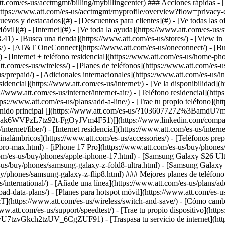
[Nuevos y destacados](#) - [Descuentos para clientes](#) - [Ve todas las
óvil](#) - [Internet](#) - [Ve toda la ayuda](https://www.att.com/es-us/