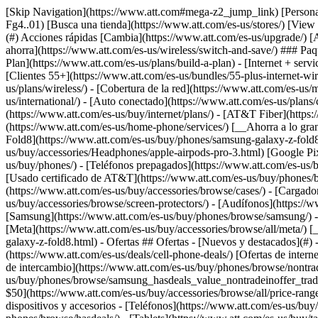
[Skip Navigation](https://www.att.com#mega-z2_jump_link) [Personal](https://www.att.com/es-us/) [Empresas](https://www.att.com/es-us/?1036077272%3BamdU7ms02uyDVD7hILrWak6c7DshIidU2t-Fg4..01) [Busca una tienda](https://www.att.com/es-us/stores/) [View in English](javascript:void%280%29) [](https://www.att.com/es-us/) - Tienda ## Tienda - [Planes y servicios](#) - [Dispositivos y accesorios](#) Acciones rápidas [Cambia](https://www.att.com/es-us/upgrade/) [Añade una línea](https://www.att.com/es-us/plans/add-a-line/) [Trae tu propio teléfono](https://www.att.com/es-us/wireless/byod/) [Cambia y ahorra](https://www.att.com/es-us/wireless/switch-and-save/) ### Paquetes - [Explorar paquetes](https://www.att.com/es-us/bundles/) - [AT&T OneConnect](https://www.att.com/es-us/oneconnect/) - [Build-A-Plan](https://www.att.com/es-us/plans/build-a-plan) - [Internet + servicio móvil](https://www.att.com/es-us/bundles/internet-wireless/) - [Internet + teléfono residencial](https://www.att.com/es-us/home-phone/) - [Clientes 55+](https://www.att.com/es-us/bundles/55-plus-internet-wireless/) ### Móvil - [Explora servicio móvil](https://www.att.com/es-us/wireless/) - [Planes de teléfonos](https://www.att.com/es-us/plans/wireless/) - [Cobertura de la red](https://www.att.com/es-us/maps/wireless-coverage.html) - [Prepago](https://www.att.com/es-us/prepaid/) - [Adicionales internacionales](https://www.att.com/es-us/international/) - [Auto conectado](https://www.att.com/es-us/plans/connected-car/) ### Internet residencial - [Explora internet residencial](https://www.att.com/es-us/internet/) - [Ve la disponibilidad](https://www.att.com/es-us/buy/internet/plans/) - [AT&T Fiber](https://www.att.com/es-us/internet/fiber/) - [AT&T Internet Air](https://www.att.com/es-us/internet/internet-air/) - [Teléfono residencial](https://www.att.com/es-us/home-phone/services/) [__Ahorra a lo grande en todo__ __regreso a clases__ \ Ver ofertas](https://www.att.com/es-us/deals/back-to-school/) Últimas novedades [Samsung Galaxy Z Fold8](https://www.att.com/es-us/buy/phones/samsung-galaxy-z-fold8.html) [iPhone 17 Pro](https://www.att.com/es-us/buy/phones/apple-iphone-17-pro.html) [AirPods Pro 3](https://www.att.com/es-us/buy/accessories/Headphones/apple-airpods-pro-3.html) [Google Pixel 10 Pro](https://www.att.com/es-us/buy/phones/google-pixel-10-pro.html) ### Dispositivos - [Teléfonos](https://www.att.com/es-us/buy/phones/) - [Teléfonos prepagados](https://www.att.com/es-us/buy/prepaid-phones/) - [Tablets](https://www.att.com/es-us/buy/tablets/) - [Relojes inteligentes](https://www.att.com/es-us/buy/wearables/) - [Usado certificado de AT&T](https://www.att.com/es-us/buy/phones/browse/att-certified-preowned) ### Accesorios - [Ver todos los accesorios](https://www.att.com/es-us/accessories/) - [Estuches](https://www.att.com/es-us/buy/accessories/browse/cases/) - [Cargadores](https://www.att.com/es-us/buy/accessories/browse/chargers/) - [Protector para pantalla](https://www.att.com/es-us/buy/accessories/browse/screen-protectors/) - [Audífonos](https://www.att.com/es-us/buy/accessories/browse/headphones/) ### Brands - [Apple](https://www.att.com/es-us/buy/phones/browse/apple/) - [Samsung](https://www.att.com/es-us/buy/phones/browse/samsung/) - [Motorola