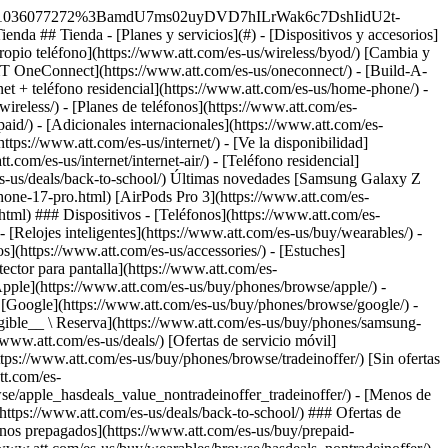
qué elegirnos? - [Garantía AT&T](https://www.att.com/es-us/why-att/guarantee/) - [Por qué AT&T](https://www.att.com/es-us/why-att/) - [AT&T vs. T-Mobile y Verizon](https://www.att.com/es-us/wireless/switch-and-save/#compare-us) - [AT&T Fiber vs. Spectrum y Xfinity](https://www.att.com/es-us/internet/fiber/#compare-us) - [Prueba AT&T gratis](https://www.att.com/es-us/wireless/free-trial/) - [Cambia y ahorra](https://www.att.com/es-us/wireless/switch-and-save/) ### Cobertura excepcional - [Mapa de cobertura 5G](https://www.att.com/es-us/maps/wireless-coverage.html) - [Mapa de cobertura de fibra óptica](https://www.att.com/es-us/internet/fiber/coverage-map/) [__La mejor garantía de Estados Unidos__ \ Obtén detalles](https://www.att.com/es-us/why-att/guarantee/) - Ayuda ## Ayuda - [Factura y cuenta](#) - [Móvil](#) - [Internet](#) Acciones rápidas [Ve toda la ayuda](https://www.att.com/es-us/support/) [Ver mi cuenta](https://www.att.com/es-us/acctmgmt/overview) [Centro de pagos](https://www.att.com/es-us/acctmgmt/mypaymentcenter) [Centro de facturación](https://www.att.com/es-us/acctmgmt/billing/mybillingcenter) ### Factura y pagos - [Comprende tu factura](https://www.att.com/es-us/support/my-account/understand-your-bill/) - [Averigua por qué tu factura cambió](https://www.att.com/es-us/support/article/my-account/KM1051879/) - [Configura y administra AutoPay](https://www.att.com/es-us/acctmgmt/mypaymentcenter?intent=MANAGEAUTOPAY) - [Ve las cuotas de los dispositivos](https://www.att.com/es-us/acctmgmt/payment/installmentplandetails) - [Pagar sin iniciar sesión](https://www.att.com/es-us/acctmgmt/fastpmt/fastpay) ### Cuenta - [Cambiar o restablecer contraseña](https://www.att.com/es-us/support/article/my-account/KM1008941/) - [Añade o elimina cuentas](https://www.att.com/es-us/support/article/my-account/KM1008925/) - [Traslada el servicio de internet](https://www.att.com/es-us/help/moving/) - [Ve tus pedidos y reclamaciones](https://www.att.com/es-us/orders/history) - [Más ayuda con la cuenta](https://www.att.com/es-us/support/my-account/) [__La mejor garantía de Estados Unidos__ \ Obtén detalles](https://www.att.com/es-us/why-att/guarantee/) Acciones rápidas [Administrar mi servicio móvil](https://www.att.com/es-us/acctmgmt/mywireless) [Rastrear mi pedido](https://www.att.com/es-us/orders/history) [Añade AT&T International Day Pass](https://www.att.com/es-us/acctmgmt/signin?intent=DEEPLINK&soc=IRRLHDF&level=CAT&source=ILC242589969&wtExtndSource=Megamenu) ### Mi dispositivo - [Verificar mi uso](https://www.att.com/es-us/acctmgmt/usage/mysummary) - [Administra complementos](https://www.att.com/es-us/acctmgmt/wireless/manage-addon) - [Cambiar mi plan](https://www.att.com/es-us/acctmgmt/mywireless/manageplan/) - [Añade una línea](https://www.att.com/es-us/buy/postpaid/?wlsfi=AL) - [Consultar los requisitos de cambio](https://www.att.com/es-us/buy/postpaid/?wlsfi=up) - [Activa un dispositivo móvil](https://www.att.com/es-us/