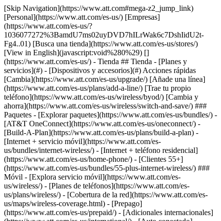
[Skip Navigation](https://www.att.com#mega-z2_jump_link) [Personal](https://www.att.com/es-us/) [Empresas](https://www.att.com/es-us/?1036077272%3BamdU7ms02uyDVD7hILrWak6c7DshIidU2t-Fg4..01) [Busca una tienda](https://www.att.com/es-us/stores/) [View in English](javascript:void%280%29) [](https://www.att.com/es-us/) - Tienda ## Tienda - [Planes y servicios](#) - [Dispositivos y accesorios](#) Acciones rápidas [Cambia](https://www.att.com/es-us/upgrade/) [Añade una línea](https://www.att.com/es-us/plans/add-a-line/) [Trae tu propio teléfono](https://www.att.com/es-us/wireless/byod/) [Cambia y ahorra](https://www.att.com/es-us/wireless/switch-and-save/) ### Paquetes - [Explorar paquetes](https://www.att.com/es-us/bundles/) - [AT&T OneConnect](https://www.att.com/es-us/oneconnect/) - [Build-A-Plan](https://www.att.com/es-us/plans/build-a-plan) - [Internet + servicio móvil](https://www.att.com/es-us/bundles/internet-wireless/) - [Internet + teléfono residencial](https://www.att.com/es-us/home-phone/) - [Clientes 55+](https://www.att.com/es-us/bundles/55-plus-internet-wireless/) ### Móvil - [Explora servicio móvil](https://www.att.com/es-us/wireless/) - [Planes de teléfonos](https://www.att.com/es-us/plans/wireless/) - [Cobertura de la red](https://www.att.com/es-us/maps/wireless-coverage.html) - [Prepago](https://www.att.com/es-us/prepaid/) - [Adicionales internacionales](https://www.att.com/es-us/international/) - [Auto conectado](https://www.att.com/es-us/plans/connected-car/) ### Internet residencial - [Explora internet residencial](https://www.att.com/es-us/internet/) - [Ve la disponibilidad](https://www.att.com/es-us/buy/internet/plans/) - [AT&T Fiber](https://www.att.com/es-us/internet/fiber/) - [AT&T Internet Air](https://www.att.com/es-us/internet/internet-air/) - [Teléfono residencial](https://www.att.com/es-us/home-phone/services/) [__Ahorra a lo grande en todo__ __regreso a clases__ \ Ver ofertas](https://www.att.com/es-us/deals/back-to-school/) Últimas novedades [Samsung Galaxy Z Fold8](https://www.att.com/es-us/buy/phones/samsung-galaxy-z-fold8.html) [iPhone 17 Pro](https://www.att.com/es-us/buy/phones/apple-iphone-17-pro.html) [AirPods Pro 3](https://www.att.com/es-us/buy/accessories/Headphones/apple-airpods-pro-3.html) [Google Pixel 10 Pro](https://www.att.com/es-us/buy/phones/google-pixel-10-pro.html) ### Dispositivos - [Teléfonos](https://www.att.com/es-us/buy/phones/) - [Teléfonos prepagados](https://www.att.com/es-us/buy/prepaid-phones/) - [Tablets](https://www.att.com/es-us/buy/tablets/) - [Relojes inteligentes](https://www.att.com/es-us/buy/wearables/) - [Usado certificado de AT&T](https://www.att.com/es-us/buy/phones/browse/att-certified-preowned) ### Accesorios - [Ver todos los accesorios](https://www.att.com/es-us/accessories/) - [Estuches](https://www.att.com/es-us/buy/accessories/browse/cases/) - [Cargadores](https://www.att.com/es-us/buy/accessories/browse/chargers/) - [Protector para pantalla](https://www.att.com/es-us/buy/accessories/browse/screen-protectors/) - [Audífonos](https://www.att.com/es-us/buy/accessories/browse/headphones/) ### Brands - [Apple](https://www.att.com/es-us/buy/phones/browse/apple/) - [Samsung](https://www.att.com/es-us/buy/phones/browse/samsung/) - [Motorola](https://www.att.com/es-us/buy/phones/browse/motorola/) - [Google](https://www.att.com/es-us/buy/phones/browse/google/) - [Meta](https://www.att.com/es-us/buy/accessories/browse/all/meta/) [__Obtén el nuevo Samsung Galaxy Z Fold8 por $0 con intercambio elegible__ \ Reserva](https://www.att.com/es-us/buy/phones/samsung-galaxy-z-fold8.html) - Ofertas ## Ofertas - [Nuevos y destacados](#) - [Descuentos para clientes](#) Destacados [Ve todas las ofertas](https://www.att.com/es-us/deals/) [Ofertas de servicio móvil](https://www.att.com/es-us/deals/cell-phone-deals/) [Ofertas de internet](https://www.att.com/es-us/deals/internet/) [Ofertas de intercambio](https://www.att.com/es-us/buy/phones/browse/tradeinoffer/) [Sin ofertas de intercambio](https://www.att.com/es-us/buy/phones/browse/nontradeinoffer/) ### Ofertas de tendencia - [Samsung Galaxy](https://www.att.com/es-us/buy/phones/browse/samsung_hasdeals_value_nontradeinoffer_tradeinoffer/) - [Apple iPhone](https://www.att.com/es-us/buy/phones/browse/apple_hasdeals_value_nontradeinoffer_tradeinoffer/) - [Menos de $50](https://www.att.com/es-us/buy/accessories/browse/all/price-range-25-50_price-range-5-25_5-and-under/) - [Ofertas de regreso a clases](https://www.att.com/es-us/deals/back-to-school/) ### Ofertas de dispositivos y accesorios - [Teléfonos](https://www.att.com/es-us/buy/phones/browse/hasdeals_value_nontradeinoffer_tradeinoffer/) - [Teléfonos prepagados](https://www.att.com/es-us/buy/prepaid-phones/browse/hasdeals/) - [Tablets](https://www.att.com/es-us/buy/tablets/browse/hasdeals_nontradeinoffer/) - [Relojes inteligentes](https://www.att.com/es-us/buy/wearables/browse/hasdeals_nontradeinoffer/) - [Ofertas de accesorios](https://www.att.com/es-us/buy/accessories/browse/all/deals/) ### Suscripciones - [AT&T OneConnect](https://www.att.com/es-us/oneconnect/) [__Cámbiate a AT&T y averigua cómo obtener hasta $800 por línea para terminar tu contrato__ \ Compra ahora](https://www.att.com/es-us/buy/phones/) ### Descuentos por ocupación - [Empleados de empresas](https://www.att.com/es-us/verification/signaturehub/#employment) - [Militares y veteranos](https://www.att.com/es-us/offers/discount-program/military-discount/) - [Maestros](https://www.att.com/es-us/offers/discount-program/teacher/) - [Enfermeros y médicos](https://www.att.com/es-us/verification/signaturehub/#medical) - [Personal de emergencias activo](https://www.att.com/es-us/firstnetandfamily/) ### Descuentos por afiliación - [Clientes 55+](https://www.att.com/es-us/verification/signaturehub/#age) - [Personal retirado del servicio de emergencia](https://www.att.com/es-us/offers/discount-program/retired-responders/) - [Trabajadores de sindicatos](https://www.att.com/es-us/offers/discount-program/union-discount/) - [Estudiantes](https://www.att.com/es-us/verification/signaturehub/#student) ### Ahorros para socios - [Descuento con tarjeta de crédito](https://www.att.com/es-us/?1036077272%3BamdU7ms02uyDVD7hIidU2t-FgOyvGkzT7uyJVm497PywgLdW2iYTVis9IZcUaO3.z1) - [Beneficios y más](https://andmorebenefits.att.com/root-discovery) [__Maestros: ahorra hasta $150 por línea y hasta un 20% en planes__ \ Obtén detalles](https://www.att.com/es-us/offers/discount-program/teacher/) - La diferencia de AT&T ## La diferencia de AT&T - [Nuestra ventaja competitiva](#) ### ¿Por qué elegirnos? - [Garantía AT&T](https://www.att.com/es-us/why-att/guarantee/) - [Por qué AT&T](https://www.att.com/es-us/why-att/) - [AT&T vs. T-Mobile y Verizon](https://www.att.com/es-us/wireless/switch-and-save/#compare-us) - [AT&T Fiber vs. Spectrum y Xfinity](https://www.att.com/es-us/internet/fiber/#compare-us) - [Prueba AT&T gratis](https://www.att.com/es-us/wireless/free-trial/) - [Cambia y ahorra](https://www.att.com/es-us/wireless/switch-and-save/) ### Cobertura excepcional - [Mapa de cobertura 5G](https://www.att.com/es-us/maps/wireless-coverage.html) - [Mapa de cobertura de fibra óptica](https://www.att.com/es-us/internet/fiber/coverage-map/) [__La mejor garantía de Estados Unidos__ \ Obtén detalles](https://www.att.com/es-us/why-att/guarantee/) - Ayuda ## Ayuda - [Factura y cuenta](#) - [Móvil](#) - [Internet](#) Acciones rápidas [Ve toda la ayuda](https://www.att.com/es-us/support/) [Ver mi cuenta](https://www.att.com/es-us/acctmgmt/overview) [Centro de pagos](https://www.att.com/es-us/acctmgmt/mypaymentcenter) [Centro de facturación](https://www.att.com/es-us/acctmgmt/billing/mybillingcenter) ### Factura y pagos - [Comprende tu factura](https://www.att.com/es-us/support/my-account/understand-your-bill/) - [Averigua por qué tu factura cambió](https://www.att.com/es-us/support/article/my-account/KM1051879/) - [Configura y administra AutoPay](https://www.att.com/es-us/acctmgmt/mypaymentcenter?intent=MANAGEAUTOPAY) - [Ve las cuotas de los dispositivos](https://www.att.com/es-us/acctmgmt/payment/installmentplandetails) - [Pagar sin iniciar sesión](https://www.att.com/es-us/acctmgmt/fastpmt/fastpay) ### Cuenta - [Cambiar o restablecer contraseña](https://www.att.com/es-us/support/article/my-account/KM1008941/) - [Añade o elimina cuentas](https://www.att.com/es-us/support/article/my-account/KM1008925/) - [Traslada el servicio de internet](https://www.att.com/es-us/help/moving/) - [Ve tus pedidos y reclamaciones](https://www.att.com/es-us/orders/history) - [Más ayuda con la cuenta](https://www.att.com/es-us/support/my-account/) [__La mejor garantía de Estados Unidos__ \ Obtén detalles](https://www.att.com/es-us/why-att/guarantee/) Acciones rápidas [Administrar mi servicio móvil](https://www.att.com/es-us/acctmgmt/mywireless) [Rastrear mi pedido](https://www.att.com/es-us/orders/history) [Añade AT&T International Day Pass](https://www.att.com/es-us/acctmgmt/signin?intent=DEEPLINK&soc=IRRLHDF&level=CAT&source=ILC242589969&wtExtndSource=Megamenu) ### Mi dispositivo - [Verificar mi uso](https://www.att.com/es-us/acctmgmt/usage/mysummary) - [Administra complementos](https://www.att.com/es-us/acctmgmt/wireless/manage-addon) - [Cambiar mi plan](https://www.att.com/es-us/acctmgmt/mywireless/manageplan/) - [Añade una línea](https://www.att.com/es-us/buy/postpaid/?wlsfi=AL) - [Consultar los requisitos de cambio](https://www.att.com/es-us/buy/postpaid/?wlsfi=up) - [Activa un dispositivo móvil](https://www.att.com/es-us/