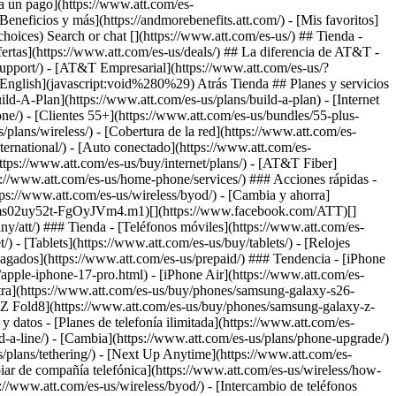
Search or chat [](https://www.att.com/es-us/) ## Tienda -
 ofertas](https://www.att.com/es-us/deals/) ## La diferencia de AT&T -
support/)
- [AT&T Empresarial](https://www.att.com/es-us/?1036077272%3BamdU7ms02uyDVD7hILrWak6c7DshIidU2t-FgO3.41) - [Busca una tienda](https://www.att.com/es-us/stores/) - [View in English](javascript:void%280%29) Atrás Tienda ## Planes y servicios ### Paquetes - [Explorar paquetes](https://www.att.com/es-us/bundles/) - [AT&T OneConnect](https://www.att.com/es-us/oneconnect/) - [Build-A-Plan](https://www.att.com/es-us/plans/build-a-plan) - [Internet + servicio móvil](https://www.att.com/es-us/bundles/internet-wireless/) - [Internet + teléfono residencial](https://www.att.com/es-us/home-phone/) - [Clientes 55+](https://www.att.com/es-us/bundles/55-plus-internet-wireless/) ### Móvil - [Explora servicio móvil](https://www.att.com/es-us/wireless/) - [Planes de teléfonos](https://www.att.com/es-us/plans/wireless/) - [Cobertura de la red](https://www.att.com/es-us/maps/wireless-coverage.html) - [Prepago](https://www.att.com/es-us/prepaid/) - [Adicionales internacionales](https://www.att.com/es-us/international/) - [Auto conectado](https://www.att.com/es-us/plans/connected-car/) ### Internet residencial - [Explora internet residencial](https://www.att.com/es-us/internet/) - [Ve la disponibilidad](https://www.att.com/es-us/buy/internet/plans/) - [AT&T Fiber](https://www.att.com/es-us/internet/fiber/) - [AT&T Internet Air](https://www.att.com/es-us/internet/internet-air/) - [Teléfono residencial](https://www.att.com/es-us/home-phone/services/) ### Acciones rápidas - [Cambia](https://www.att.com/es-us/upgrade/) - [Añade una línea](https://www.att.com/es-us/plans/add-a-line/) - [Trae tu propio teléfono](https://www.att.com/es-us/wireless/byod/) - [Cambia y ahorra](https://www.att.com/es-us/wireless/switch-and-save/) Inicio del contenido principal [](https://www.att.com/es-us/?1036077272%3BamdU7ms02uy52t-FgOyJVm4.m1)[](https://www.facebook.com/ATT)[](https://www.att.com/es-us/?1036077272%3BamdU7ms02uyDVD7hak6WVPzL7tz92t-FgOyJVm4F51)[](https://www.linkedin.com/company/att/) ### Tienda - [Teléfonos móviles](https://www.att.com/es-us/buy/phones/) - [Internet por fibra óptica](https://www.att.com/es-us/internet/fiber/) - [Internet residencial](https://www.att.com/es-us/internet/) - [Tablets](https://www.att.com/es-us/buy/tablets/) - [Relojes inteligentes](https://www.att.com/es-us/buy/wearables/) - [Accesorios inalámbricos](https://www.att.com/es-us/accessories/) - [Teléfonos prepagados](https://www.att.com/es-us/prepaid/) ### Tendencia - [iPhone 17 Pro Max](https://www.att.com/es-us/buy/phones/apple-iphone-17-pro-max.html) - [iPhone 17 Pro](https://www.att.com/es-us/buy/phones/apple-iphone-17-pro.html) - [iPhone Air](https://www.att.com/es-us/buy/phones/apple-iphone-air.html) - [iPhone 17](https://www.att.com/es-us/buy/phones/apple-iphone-17.html) - [Samsung Galaxy S26 Ultra](https://www.att.com/es-us/buy/phones/samsung-galaxy-s26-ultra.html) - [Samsung Galaxy Z Fold8 Ultra](https://www.att.com/es-us/buy/phones/samsung-galaxy-z-fold8-ultra.html) - [Samsung Galaxy Z Fold8](https://www.att.com/es-us/buy/phones/samsung-galaxy-z-fold8.html) - [Samsung Galaxy Z Flip8](https://www.att.com/es-us/buy/phones/samsung-galaxy-z-flip8.html) ### Mejores planes de teléfono y datos - [Planes de telefonía ilimitada](https://www.att.com/es-us/plans/wireless/) - [Planes internacionales](https://www.att.com/es-us/international/) - [Añade una línea](https://www.att.com/es-us/plans/add-a-line/) - [Cambia](https://www.att.com/es-us/plans/phone-upgrade/) - [Planes de datos para tablet](https://www.att.com/es-us/plans/tablet-ipad-data-plans/) - [Planes para hotspot móvil](https://www.att.com/es-us/plans/tethering/) - [Next Up Anytime](https://www.att.com/es-us/plans/next-up-anytime/) ### Cámbiate a AT&T - [Cámbiate a AT&T](https://www.att.com/es-us/wireless/switch-and-save/) - [Cómo cambiar de compañía telefónica](https://www.att.com/es-us/wireless/how-to-switch-phone-carrier/) - [Prueba de velocidad de Internet](https://www.att.com/es-us/support/speedtest/) - [Trae tu propio dispositivo](https://www.att.com/es-us/wireless/byod/) - [Intercambio de teléfonos móviles](https://www.att.com/es-us/?1036077272%3BamdU7ms02uyU7tzvGkch2tzUV_6CgZUF91) - [Traspasa tu servicio de internet](https://www.att.com/es-us/moving/) ### Ofertas destacadas - [Ofertas y promociones de AT&T](https://www.att.com/es-us/deals/) - [Ofertas de teléfonos móviles](https://www.att.com/es-us/deals/cell-phone-deals/) - [Ofertas de iPhone](https://www.att.com/es-us/deals/iphone-deals/) - [Ofertas de Samsung](https://www.att.com/es-us/buy/phones/browse/samsung_hasdeals/) - [Ofertas de paquetes de telefonía e internet](https://www.att.com/es-us/bundles/internet-wireless/) - [Descuento con tarjeta de crédito](https://www.att.com/es-us/?1036077272%3BamdU7ms02uyDVD7hIidU2t-FgOyvGkzT7uyJVm497PywgLdW2iYTVis9IZcUaO3.z1) - [Ofertas de teléfonos gratis para clientes nuevos](https://www.att.com/es-us/buy/phones/browse/free/) - [Ofertas sin intercambio](https://www.att.com/es-us/buy/phones/browse/nontradeinoffer/) ### Ve teléfonos móviles por marca - [Nuevos iPhones de Apple](https://www.att.com/es-us/buy/phones/browse/apple/) - [Teléfonos Samsung Galaxy nuevos](https://www.att.com/es-us/buy/phones/browse/samsung/) - [Teléfonos Google Pixel nuevos](https://www.att.com/es-us/buy/phones/browse/google/) - [Teléfonos Motorola Moto nuevos](https://www.att.com/es-us/buy/phones/browse/motorola/) - [Teléfonos Sonim nuevos](https://www.att.com/es-us/buy/phones/browse/sonim/) ### Tablets y relojes - [Nuevo Apple iPad](https://www.att.com/es-us/buy/tablets/browse/apple/) - [Nuevo Samsung Galaxy Tab](https://www.att.com/es-us/buy/tablets/browse/samsung/) - [Nuevo Apple Watch](https://www.att.com/es-us/buy/wearables/browse/apple/) - [Nuevo Samsung Galaxy Watch](https://www.att.com/es-us/buy/wearables/browse/samsung/) - [Nuevo Google Pixel Watch](https://www.att.com/es-us/buy/wearables/browse/google/) - [Nuevo reloj inteligente para niños](https://www.att.com/es-us/buy/wearables/att-amigo-jr-watch.html) ### Accesorios por marca - [Accesorios Apple](https://www.att.com/es-us/buy/accessories/browse/all/apple/) - [Accesorios de AT&T](https://www.att.com/es-us/buy/accessories/browse/all/att/) - [Accesorios de Samsung](https://www.att.com/es-us/buy/accessories/browse/all/samsung/) - [Estuches para teléfonos Otterbox](https://www.att.com/es-us/buy/accessories/browse/cases/otterbox/) - [Audífonos Beats](https://www.att.com/es-us/buy/accessories/browse/headphones/beats/) ### Recursos - [Combina internet y servicio móvil](https://www.att.com/es-us/bundles/) - [¿Qué es Internet Air?](https://www.att.com/es-us/internet/what-is-internet-air/) - [Cómo usar tu teléfono cuando viajas al exterior](https://www.att.com/es-us/wireless/how-to-use-your-cell-phone-internationally/) - [¿Qué es internet por fibra óptica?](https://www.att.com/es-us/internet/what-is-fiber-internet/) - [¿Qué es una eSIM?](https://www.att.com/es-us/wireless/what-is-esim/) - [Devolver o cambiar tu dispositivo móvil](https://www.att.com/es-us/wireless/return-policy/) - [¿Qué es Wi-Fi?](https://www.att.com/es-us/blog/what-is-wifi/) ### AT&T - [Busca una tienda](https://www.att.com/es-us/stores/) - [Sala de prensa](https://www.att.com/es-us/sdabout/?source=EB00CO0000000000L&wtExtndSource=footer) - [Inversionistas](https://www.att.com/es-us/?1036077272%3BamdU7ms02uywgLGc7DdF7LshIidU2t-Fg4..21) - [Responsabilidad corporativa](https://www.att.com/es-us/?1036077272%3BamdU7ms02uyWVi-UIkchIkqwgPcUeO6JVm4hIZy92N..q1) - [Empleo](https://www.att.jobs/) - [Ayuda e información](https://www.att.com/es-us/support/) - [Garantía AT&T](https://www.att.com/es-us/why-att/guarantee/) - [Archivos legibles por máquina de Datos sobre Broadband](https://www.att.com/es-us/broadbandlabels/broadband-facts-machine-readable-plans/) - [Código para compartir pantalla](#) * * * - [Blog Techbuzz](https://www.att.com/es-us/blog/) - [Comentarios](#) - [Correo electrónico de AT&T GRATIS con 1 TB de almacenamiento](https://www.att.com/es-us/partners/currently/email-sign-up/?source=EnEmail2020000BDL&wtExtndSource=myattglobalfooter) - [LLM](https://www.att.com/es-us/llms.txt) * * * - [Mapa del sitio](https://www.att.com/es-us/sitemap/) - [Mapas de cobertura](https://www.att.com/es-us/maps/wireless-coverage.html) - [Términos de uso](https://www.att.com/es-us/legal/terms.attWebsiteTermsOfUse.html) - [Accesibilidad](https://www.att.com/es-us/sdabout/sites/accessibility) - [Detalles de banda ancha](https://www.att.com/es-us/sdabout/sites/broadband) - [Centro de políticas legales](https://www.att.com/es-us/legal/legal-policy-center.html) - [Opciones de publicidad](https://www.att.com/es-us/sdabout/privacy/privacy-notice.html#choice) - [Centro de privacidad](https://www.att.com/es-us/sdabout/privacy.html) - [Tus opciones de privacidad](https://www.att.com/es-us/sdabout/privacy/choices-and-controls.html) - [Aviso de privacidad sobre salud](https://www.att.com/es-us/sdabout/privacy/StateLawApproach/washington-health-privacy-notice.html) - [Seguridad cibernética](https://www.att.com/es-us/sdabout/pages/cyberaware) - [Archivos públicos de la FCC](https://www.att.com/es-us/?1036077272%3BamdU7ms02uyNVkqTak-takjc7u6tIZshGZyZ2Z-JItjc2iYugZGwgPKFMbv6Mbv62kzUqL49VOHZGiqWG4..j1) © 2026 AT&T Intellectual Property. Todos los derechos reservados. We use [cookies](https://about.att.com/privacy/full_privacy_policy/cookies.html) to help enhance your experience on our site and for analytics. We also may use cookies for marketing purposes. You can manage your preferences and opt out of the sharing for targeted advertising and sales of cookie data. Learn more about our approach to privacy at [att.com/privacy](https://att.com/privacy). Manage your preferences Opt out Continue without changes ### Mmm... no lo pudimos encontrar. BuscarOpciones ### ¿Qué estás buscando? ![Search](https://www.att.com/es-us/idpassets/images/support/svg-icons/magnifiericonSearch.svg) ¿No encuentras lo q