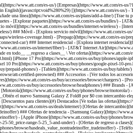
](https://www.att.com/es-us/buy/phones/browse/motorola/) - [Google](https://www.att.com/es-us/buy/phones/browse/google/) - [Meta](https://www.att.com/es-us/buy/accessories/browse/all/meta/) [__Obtén el nuevo Samsung Galaxy Z Fold8 por $0 con intercambio elegible__ \ Reserva](https://www.att.com/es-us/buy/phones/samsung-galaxy-z-fold8.html) - Ofertas ## Ofertas - [Nuevos y destacados](#) - [Descuentos para clientes](#) Destacados [Ve todas las ofertas](https://www.att.com/es-us/deals/) [Ofertas de servicio móvil](https://www.att.com/es-us/deals/cell-phone-deals/) [Ofertas de internet](https://www.att.com/es-us/deals/internet/) [Ofertas de intercambio](https://www.att.com/es-us/buy/phones/browse/tradeinoffer/) [Sin ofertas de intercambio](https://www.att.com/es-us/buy/phones/browse/nontradeinoffer/) ### Ofertas de tendencia - [Samsung Galaxy](https://www.att.com/es-us/buy/phones/browse/samsung_hasdeals_value_nontradeinoffer_tradeinoffer/) - [Apple iPhone](https://www.att.com/es-us/buy/phones/browse/apple_hasdeals_value_nontradeinoffer_tradeinoffer/) - [Menos de $50](https://www.att.com/es-us/buy/accessories/browse/all/price-range-25-50_price-range-5-25_5-and-under/) - [Ofertas de regreso a clases](https://www.att.com/es-us/deals/back-to-school/) ### Ofertas de dispositivos y accesorios - [Teléfonos](https://www.att.com/es-us/buy/phones/browse/hasdeals_value_nontradeinoffer_tradeinoffer/) - [Teléfonos prepagados](https://www.att.com/es-us/buy/prepaid-phones/browse/hasdeals/) - [Tablets](https://www.att.com/es-us/buy/tablets/browse/hasdeals_nontradeinoffer/) - [Relojes inteligentes](https://www.att.com/es-us/buy/wearables/browse/hasdeals_nontradeinoffer/) - [Ofertas de accesorios](https://www.att.com/es-us/buy/accessories/browse/all/deals/) ### Suscripciones - [AT&T OneConnect](https://www.att.com/es-us/oneconnect/) [__Cámbiate a AT&T y averigua cómo obtener hasta $800 por línea para terminar tu contrato__ \ Compra ahora](https://www.att.com/es-us/buy/phones/) ### Descuentos por ocupación - [Empleados de empresas](https://www.att.com/es-us/verification/signaturehub/#employment) - [Militares y veteranos](https://www.att.com/es-us/offers/discount-program/military-discount/) - [Maestros](https://www.att.com/es-us/offers/discount-program/teacher/) - [Enfermeros y médicos](https://www.att.com/es-us/verification/signaturehub/#medical) - [Personal de emergencias activo](https://www.att.com/es-us/firstnetandfamily/) ### Descuentos por afiliación - [Clientes 55+](https://www.att.com/es-us/verification/signaturehub/#age) - [Personal retirado del servicio de emergencia](https://www.att.com/es-us/offers/discount-program/retired-responders/) - [Trabajadores de sindicatos](https://www.att.com/es-us/offers/discount-program/union-discount/) - [Estudiantes](https://www.att.com/es-us/verification/signaturehub/#student) ### Ahorros para socios - [Descuento con tarjeta de crédito](https://www.att.com/es-us/?1036077272%3BamdU7ms02uyDVD7hIidU2t-FgOyvGkzT7uyJVm497PywgLdW2iYTVis9IZcUaO3.z1) - [Beneficios y más](https://andmorebenefits.att.com/root-discovery) [__Maestros: ahorra hasta $150 por línea y hasta un 20% en planes__ \ Obtén detalles](https://www.att.com/es-us/offers/discount-program/teacher/) - La diferencia de AT&T ## La diferencia de AT&T - [Nuestra ventaja competitiva](#) ### ¿Por 