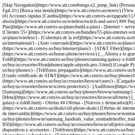
[Skip Navigation](https://www.att.com#mega-z2_jump_link) [Personal](https://www.att.com/es-us/) [Empresas](https://www.att.com/es-us/?1036077272%3BamdU7ms02uyDVD7hILrWak6c7DshIidU2t-Fg4..01) [Busca una tienda](https://www.att.com/es-us/stores/) [View in English](javascript:void%280%29) [](https://www.att.com/es-us/) - Tienda ## Tienda - [Planes y servicios](#) - [Dispositivos y accesorios](#) Acciones rápidas [Cambia](https://www.att.com/es-us/upgrade/) [Añade una línea](https://www.att.com/es-us/plans/add-a-line/) [Trae tu propio teléfono](https://www.att.com/es-us/wireless/byod/) [Cambia y ahorra](https://www.att.com/es-us/wireless/switch-and-save/) ### Paquetes - [Explorar paquetes](https://www.att.com/es-us/bundles/) - [AT&T OneConnect](https://www.att.com/es-us/oneconnect/) - [Build-A-Plan](https://www.att.com/es-us/plans/build-a-plan) - [Internet + servicio móvil](https://www.att.com/es-us/bundles/internet-wireless/) - [Internet + teléfono residencial](https://www.att.com/es-us/home-phone/) - [Clientes 55+](https://www.att.com/es-us/bundles/55-plus-internet-wireless/) ### Móvil - [Explora servicio móvil](https://www.att.com/es-us/wireless/) - [Planes de teléfonos](https://www.att.com/es-us/plans/wireless/) - [Cobertura de la red](https://www.att.com/es-us/maps/wireless-coverage.html) - [Prepago](https://www.att.com/es-us/prepaid/) - [Adicionales internacionales](https://www.att.com/es-us/international/) - [Auto conectado](https://www.att.com/es-us/plans/connected-car/) ### Internet residencial - [Explora internet residencial](https://www.att.com/es-us/internet/) - [Ve la disponibilidad](https://www.att.com/es-us/buy/internet/plans/) - [AT&T Fiber](https://www.att.com/es-us/internet/fiber/) - [AT&T Internet Air](https://www.att.com/es-us/internet/internet-air/) - [Teléfono residencial](https://www.att.com/es-us/home-phone/services/) [__Ahorra a lo grande en todo__ __regreso a clases__ \ Ver ofertas](https://www.att.com/es-us/deals/back-to-school/) Últimas novedades [Samsung Galaxy Z Fold8](https://www.att.com/es-us/buy/phones/samsung-galaxy-z-fold8.html) [iPhone 17 Pro](https://www.att.com/es-us/buy/phones/apple-iphone-17-pro.html) [AirPods Pro 3](https://www.att.com/es-us/buy/accessories/Headphones/apple-airpods-pro-3.html) [Google Pixel 10 Pro](https://www.att.com/es-us/buy/phones/google-pixel-10-pro.html) ### Dispositivos - [Teléfonos](https://www.att.com/es-us/buy/phones/) - [Teléfonos prepagados](https://www.att.com/es-us/buy/prepaid-phones/) - [Tablets](https://www.att.com/es-us/buy/tablets/) - [Relojes inteligentes](https://www.att.com/es-us/buy/wearables/) - [Usado certificado de AT&T](https://www.att.com/es-us/buy/phones/browse/att-certified-preowned) ### Accesorios - [Ver todos los accesorios](https://www.att.com/es-us/accessories/) - [Estuches](https://www.att.com/es-us/buy/accessories/browse/cases/) - [Cargadores](https://www.att.com/es-us/buy/accessories/browse/chargers/) - [Protector para pantalla](https://www.att.com/es-us/buy/accessories/browse/screen-protectors/) - [Audífonos](https://www.att.com/es-us/buy/accessories/browse/headphones/) ### Brands - [Apple](https://www.att.com/es-us/buy/phones/browse/apple/) - [Samsung](https://www.att.com/es-us/buy/phones/browse/samsung/) - [Motorola