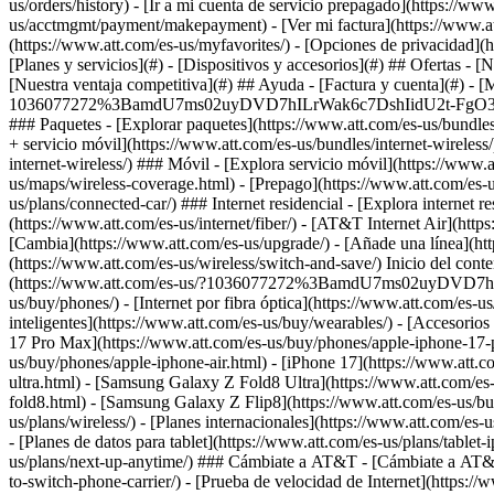
[Planes y servicios](#) - [Dispositivos y accesorios](#) ## Ofertas - 
[Nuestra ventaja competitiva](#) ## Ayuda - [Factura y cuenta](#) - [M