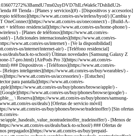
qué elegirnos? - [Garantía AT&T](https://www.att.com/es-us/why-att/guarantee/) - [Por qué AT&T](https://www.att.com/es-us/why-att/) - [AT&T vs. T-Mobile y Verizon](https://www.att.com/es-us/wireless/switch-and-save/#compare-us) - [AT&T Fiber vs. Spectrum y Xfinity](https://www.att.com/es-us/internet/fiber/#compare-us) - [Prueba AT&T gratis](https://www.att.com/es-us/wireless/free-trial/) - [Cambia y ahorra](https://www.att.com/es-us/wireless/switch-and-save/) ### Cobertura excepcional - [Mapa de cobertura 5G](https://www.att.com/es-us/maps/wireless-coverage.html) - [Mapa de cobertura de fibra óptica](https://www.att.com/es-us/internet/fiber/coverage-map/) [__La mejor garantía de Estados Unidos__ \ Obtén detalles](https://www.att.com/es-us/why-att/guarantee/) - Ayuda ## Ayuda - [Factura y cuenta](#) - [Móvil](#) - [Internet](#) Acciones rápidas [Ve toda la ayuda](https://www.att.com/es-us/support/) [Ver mi cuenta](https://www.att.com/es-us/acctmgmt/overview) [Centro de pagos](https://www.att.com/es-us/acctmgmt/mypaymentcenter) [Centro de facturación](https://www.att.com/es-us/acctmgmt/billing/mybillingcenter) ### Factura y pagos - [Comprende tu factura](https://www.att.com/es-us/support/my-account/understand-your-bill/) - [Averigua por qué tu factura cambió](https://www.att.com/es-us/support/article/my-account/KM1051879/) - [Configura y administra AutoPay](https://www.att.com/es-us/acctmgmt/mypaymentcenter?intent=MANAGEAUTOPAY) - [Ve las cuotas de los dispositivos](https://www.att.com/es-us/acctmgmt/payment/installmentplandetails) - [Pagar sin iniciar sesión](https://www.att.com/es-us/acctmgmt/fastpmt/fastpay) ### Cuenta - [Cambiar o restablecer contraseña](https://www.att.com/es-us/support/article/my-account/KM1008941/) - [Añade o elimina cuentas](https://www.att.com/es-us/support/article/my-account/KM1008925/) - [Traslada el servicio de internet](https://www.att.com/es-us/help/moving/) - [Ve tus pedidos y reclamaciones](https://www.att.com/es-us/orders/history) - [Más ayuda con la cuenta](https://www.att.com/es-us/support/my-account/) [__La mejor garantía de Estados Unidos__ \ Obtén detalles](https://www.att.com/es-us/why-att/guarantee/) Acciones rápidas [Administrar mi servicio móvil](https://www.att.com/es-us/acctmgmt/mywireless) [Rastrear mi pedido](https://www.att.com/es-us/orders/history) [Añade AT&T International Day Pass](https://www.att.com/es-us/acctmgmt/signin?intent=DEEPLINK&soc=IRRLHDF&level=CAT&source=ILC242589969&wtExtndSource=Megamenu) ### Mi dispositivo - [Verificar mi uso](https://www.att.com/es-us/acctmgmt/usage/mysummary) - [Administra complementos](https://www.att.com/es-us/acctmgmt/wireless/manage-addon) - [Cambiar mi plan](https://www.att.com/es-us/acctmgmt/mywireless/manageplan/) - [Añade una línea](https://www.att.com/es-us/buy/postpaid/?wlsfi=AL) - [Consultar los requisitos de cambio](https://www.att.com/es-us/buy/postpaid/?wlsfi=up) - [Activa un dispositivo móvil](https://www.att.com/es-us/