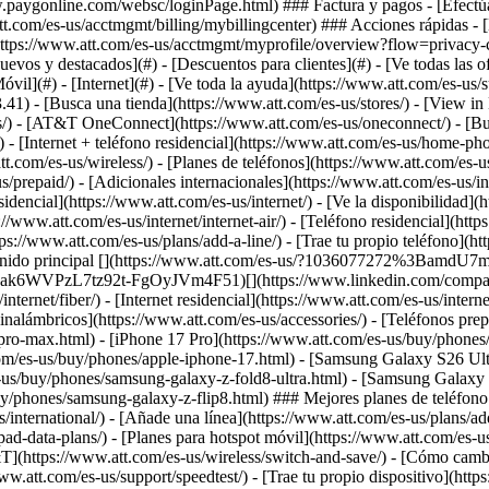
[Nuevos y destacados](#) - [Descuentos para clientes](#) - [Ve todas las
óvil](#) - [Internet](#) - [Ve toda la ayuda](https://www.att.com/es-us/