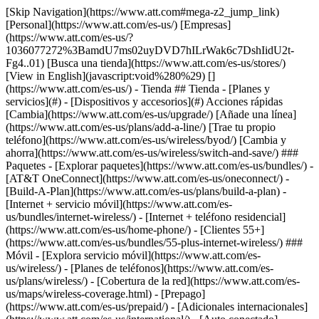
[Skip Navigation](https://www.att.com#mega-z2_jump_link) [Personal](https://www.att.com/es-us/) [Empresas](https://www.att.com/es-us/?1036077272%3BamdU7ms02uyDVD7hILrWak6c7DshIidU2t-Fg4..01) [Busca una tienda](https://www.att.com/es-us/stores/) [View in English](javascript:void%280%29) [](https://www.att.com/es-us/) - Tienda ## Tienda - [Planes y servicios](#) - [Dispositivos y accesorios](#) Acciones rápidas [Cambia](https://www.att.com/es-us/upgrade/) [Añade una línea](https://www.att.com/es-us/plans/add-a-line/) [Trae tu propio teléfono](https://www.att.com/es-us/wireless/byod/) [Cambia y ahorra](https://www.att.com/es-us/wireless/switch-and-save/) ### Paquetes - [Explorar paquetes](https://www.att.com/es-us/bundles/) - [AT&T OneConnect](https://www.att.com/es-us/oneconnect/) - [Build-A-Plan](https://www.att.com/es-us/plans/build-a-plan) - [Internet + servicio móvil](https://www.att.com/es-us/bundles/internet-wireless/) - [Internet + teléfono residencial](https://www.att.com/es-us/home-phone/) - [Clientes 55+](https://www.att.com/es-us/bundles/55-plus-internet-wireless/) ### Móvil - [Explora servicio móvil](https://www.att.com/es-us/wireless/) - [Planes de teléfonos](https://www.att.com/es-us/plans/wireless/) - [Cobertura de la red](https://www.att.com/es-us/maps/wireless-coverage.html) - [Prepago](https://www.att.com/es-us/prepaid/) - [Adicionales internacionales](https://www.att.com/es-us/international/) - [Auto conectado](https://www.att.com/es-us/plans/connected-car/) ### Internet residencial - [Explora internet residencial](https://www.att.com/es-us/internet/) - [Ve la disponibilidad](https://www.att.com/es-us/buy/internet/plans/) - [AT&T Fiber](https://www.att.com/es-us/internet/fiber/) - [AT&T Internet Air](https://www.att.com/es-us/internet/internet-air/) - [Teléfono residencial](https://www.att.com/es-us/home-phone/services/) [__Ahorra a lo grande en todo__ __regreso a clases__ \ Ver ofertas](https://www.att.com/es-us/deals/back-to-school/) Últimas novedades [Samsung Galaxy Z Fold8](https://www.att.com/es-us/buy/phones/samsung-galaxy-z-fold8.html) [iPhone 17 Pro](https://www.att.com/es-us/buy/phones/apple-iphone-17-pro.html) [AirPods Pro 3](https://www.att.com/es-us/buy/accessories/Headphones/apple-airpods-pro-3.html) [Google Pixel 10 Pro](https://www.att.com/es-us/buy/phones/google-pixel-10-pro.html) ### Dispositivos - [Teléfonos](https://www.att.com/es-us/buy/phones/) - [Teléfonos prepagados](https://www.att.com/es-us/buy/prepaid-phones/) - [Tablets](https://www.att.com/es-us/buy/tablets/) - [Relojes inteligentes](https://www.att.com/es-us/buy/wearables/) - [Usado certificado de AT&T](https://www.att.com/es-us/buy/phones/browse/att-certified-preowned) ### Accesorios - [Ver todos los accesorios](https://www.att.com/es-us/accessories/) - [Estuches](https://www.att.com/es-us/buy/accessories/browse/cases/) - [Cargadores](https://www.att.com/es-us/buy/accessories/browse/chargers/) - [Protector para pantalla](https://www.att.com/es-us/buy/accessories/browse/screen-protectors/) - [Audífonos](https://www.att.com/es-us/buy/accessories/browse/headphones/) ### Brands - [Apple](https://www.att.com/es-us/buy/phones/browse/apple/) - [Samsung](https://www.att.com/es-us/buy/phones/browse/samsung/) - [Motorola](https://www.att.com/es-us/buy/phones/browse/motorola/) - [Google](https://www.att.com/es-us/buy/phones/browse/google/) - [Meta](https://www.att.com/es-us/buy/accessories/browse/all/meta/) [__Obtén el nuevo Samsung Galaxy Z Fold8 por $0 con intercambio elegible__ \ Reserva](https://www.att.com/es-us/buy/phones/samsung-galaxy-z-fold8.html) - Ofertas ## Ofertas - [Nuevos y destacados](#) - [Descuentos para clientes](#) Destacados [Ve todas las ofertas](https://www.att.com/es-us/deals/) [Ofertas de servicio móvil](https://www.att.com/es-us/deals/cell-phone-deals/) [Ofertas de internet](https://www.att.com/es-us/deals/internet/) [Ofertas de intercambio](https://www.att.com/es-us/buy/phones/browse/tradeinoffer/) [Sin ofertas de intercambio](https://www.att.com/es-us/buy/phones/browse/nontradeinoffer/) ### Ofertas de tendencia - [Samsung Galaxy](https://www.att.com/es-us/buy/phones/browse/samsung_hasdeals_value_nontradeinoffer_tradeinoffer/) - [Apple iPhone](https://www.att.com/es-us/buy/phones/browse/apple_hasdeals_value_nontradeinoffer_tradeinoffer/) - [Menos de $50](https://www.att.com/es-us/buy/accessories/browse/all/price-range-25-50_price-range-5-25_5-and-under/) - [Ofertas de regreso a clases](https://www.att.com/es-us/deals/back-to-school/) ### Ofertas de dispositivos y accesorios - [Teléfonos](https://www.att.com/es-us/buy/phones/browse/hasdeals_value_nontradeinoffer_tradeinoffer/) - [Teléfonos prepagados](https://www.att.com/es-us/buy/prepaid-phones/browse/hasdeals/) - [Tablets](https://www.att.com/es-us/buy/tablets/browse/hasdeals_nontradeinoffer/) - [Relojes inteligentes](https://www.att.com/es-us/buy/wearables/browse/hasdeals_nontradeinoffer/) - [Ofertas de accesorios](https://www.att.com/es-us/buy/accessories/browse/all/deals/) ### Suscripciones - [AT&T OneConnect](https://www.att.com/es-us/oneconnect/) [__Cámbiate a AT&T y averigua cómo obtener hasta $800 por línea para terminar tu contrato__ \ Compra ahora](https://www.att.com/es-us/buy/phones/) ### Descuentos por ocupación - [Empleados de empresas](https://www.att.com/es-us/verification/signaturehub/#employment) - [Militares y veteranos](https://www.att.com/es-us/offers/discount-program/military-discount/) - [Maestros](https://www.att.com/es-us/offers/discount-program/teacher/) - [Enfermeros y médicos](https://www.att.com/es-us/verification/signaturehub/#medical) - [Personal de emergencias activo](https://www.att.com/es-us/firstnetandfamily/) ### Descuentos por afiliación - [Clientes 55+](https://www.att.com/es-us/verification/signaturehub/#age) - [Personal retirado del servicio de emergencia](https://www.att.com/es-us/offers/discount-program/retired-responders/) - [Trabajadores de sindicatos](https://www.att.com/es-us/offers/discount-program/union-discount/) - [Estudiantes](https://www.att.com/es-us/verification/signaturehub/#student) ### Ahorros para socios - [Descuento con tarjeta de crédito](https://www.att.com/es-us/?1036077272%3BamdU7ms02uyDVD7hIidU2t-FgOyvGkzT7uyJVm497PywgLdW2iYTVis9IZcUaO3.z1) - [Beneficios y más](https://andmorebenefits.att.com/root-discovery) [__Maestros: ahorra hasta $150 por línea y hasta un 20% en planes__ \ Obtén detalles](https://www.att.com/es-us/offers/discount-program/teacher/) - La diferencia de AT&T ## La diferencia de AT&T - [Nuestra ventaja competitiva](#) ### ¿Por qué elegirnos? - [Garantía AT&T](https://www.att.com/es-us/why-att/guarantee/) - [Por qué AT&T](https://www.att.com/es-us/why-att/) - [AT&T vs. T-Mobile y Verizon](https://www.att.com/es-us/wireless/switch-and-save/#compare-us) - [AT&T Fiber vs. Spectrum y Xfinity](https://www.att.com/es-us/internet/fiber/#compare-us) - [Prueba AT&T gratis](https://www.att.com/es-us/wireless/free-trial/) - [Cambia y ahorra](https://www.att.com/es-us/wireless/switch-and-save/) ### Cobertura excepcional - [Mapa de cobertura 5G](https://www.att.com/es-us/maps/wireless-coverage.html) - [Mapa de cobertura de fibra óptica](https://www.att.com/es-us/internet/fiber/coverage-map/) [__La mejor garantía de Estados Unidos__ \ Obtén detalles](https://www.att.com/es-us/why-att/guarantee/) - Ayuda ## Ayuda - [Factura y cuenta](#) - [Móvil](#) - [Internet](#) Acciones rápidas [Ve toda la ayuda](https://www.att.com/es-us/support/) [Ver mi cuenta](https://www.att.com/es-us/acctmgmt/overview) [Centro de pagos](https://www.att.com/es-us/acctmgmt/mypaymentcenter) [Centro de facturación](https://www.att.com/es-us/acctmgmt/billing/mybillingcenter) ### Factura y pagos - [Comprende tu factura](https://www.att.com/es-us/support/my-account/understand-your-bill/) - [Averigua por qué tu factura cambió](https://www.att.com/es-us/support/article/my-account/KM1051879/) - [Configura y administra AutoPay](https://www.att.com/es-us/acctmgmt/mypaymentcenter?intent=MANAGEAUTOPAY) - [Ve las cuotas de los dispositivos](https://www.att.com/es-us/acctmgmt/payment/installmentplandetails) - [Pagar sin iniciar sesión](https://www.att.com/es-us/acctmgmt/fastpmt/fastpay) ### Cuenta - [Cambiar o restablecer contraseña](https://www.att.com/es-us/support/article/my-account/KM1008941/) - [Añade o elimina cuentas](https://www.att.com/es-us/support/article/my-account/KM1008925/) - [Traslada el servicio de internet](https://www.att.com/es-us/help/moving/) - [Ve tus pedidos y reclamaciones](https://www.att.com/es-us/orders/history) - [Más ayuda con la cuenta](https://www.att.com/es-us/support/my-account/) [__La mejor garantía de Estados Unidos__ \ Obtén detalles](https://www.att.com/es-us/why-att/guarantee/) Acciones rápidas [Administrar mi servicio móvil](https://www.att.com/es-us/acctmgmt/mywireless) [Rastrear mi pedido](https://www.att.com/es-us/orders/history) [Añade AT&T International Day Pass](https://www.att.com/es-us/acctmgmt/signin?intent=DEEPLINK&soc=IRRLHDF&level=CAT&source=ILC242589969&wtExtndSource=Megamenu) ### Mi dispositivo - [Verificar mi uso](https://www.att.com/es-us/acctmgmt/usage/mysummary) - [Administra complementos](https://www.att.com/es-us/acctmgmt/wireless/manage-addon) - [Cambiar mi plan](https://www.att.com/es-us/acctmgmt/mywireless/manageplan/) - [Añade una línea](https://www.att.com/es-us/buy/postpaid/?wlsfi=AL) - [Consultar los requisitos de cambio](https://www.att.com/es-us/buy/postpaid/?wlsfi=up) - [Activa un dispositivo móvil](https://www.att.com/es-us/