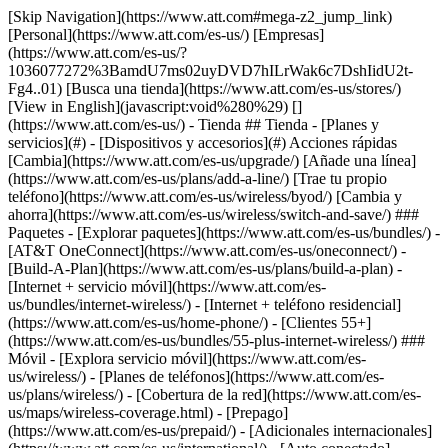
[Skip Navigation](https://www.att.com#mega-z2_jump_link) [Personal](https://www.att.com/es-us/) [Empresas](https://www.att.com/es-us/?1036077272%3BamdU7ms02uyDVD7hILrWak6c7DshIidU2t-Fg4..01) [Busca una tienda](https://www.att.com/es-us/stores/) [View in English](javascript:void%280%29) [](https://www.att.com/es-us/) - Tienda ## Tienda - [Planes y servicios](#) - [Dispositivos y accesorios](#) Acciones rápidas [Cambia](https://www.att.com/es-us/upgrade/) [Añade una línea](https://www.att.com/es-us/plans/add-a-line/) [Trae tu propio teléfono](https://www.att.com/es-us/wireless/byod/) [Cambia y ahorra](https://www.att.com/es-us/wireless/switch-and-save/) ### Paquetes - [Explorar paquetes](https://www.att.com/es-us/bundles/) - [AT&T OneConnect](https://www.att.com/es-us/oneconnect/) - [Build-A-Plan](https://www.att.com/es-us/plans/build-a-plan) - [Internet + servicio móvil](https://www.att.com/es-us/bundles/internet-wireless/) - [Internet + teléfono residencial](https://www.att.com/es-us/home-phone/) - [Clientes 55+](https://www.att.com/es-us/bundles/55-plus-internet-wireless/) ### Móvil - [Explora servicio móvil](https://www.att.com/es-us/wireless/) - [Planes de teléfonos](https://www.att.com/es-us/plans/wireless/) - [Cobertura de la red](https://www.att.com/es-us/maps/wireless-coverage.html) - [Prepago](https://www.att.com/es-us/prepaid/) - [Adicionales internacionales](https://www.att.com/es-us/international/) - [Auto conectado](https://www.att.com/es-us/plans/connected-car/) ### Internet residencial - [Explora internet residencial](https://www.att.com/es-us/internet/) - [Ve la disponibilidad](https://www.att.com/es-us/buy/internet/plans/) - [AT&T Fiber](https://www.att.com/es-us/internet/fiber/) - [AT&T Internet Air](https://www.att.com/es-us/internet/internet-air/) - [Teléfono residencial](https://www.att.com/es-us/home-phone/services/) [__Ahorra a lo grande en todo__ __regreso a clases__ \ Ver ofertas](https://www.att.com/es-us/deals/back-to-school/) Últimas novedades [Samsung Galaxy Z Fold8](https://www.att.com/es-us/buy/phones/samsung-galaxy-z-fold8.html) [iPhone 17 Pro](https://www.att.com/es-us/buy/phones/apple-iphone-17-pro.html) [AirPods Pro 3](https://www.att.com/es-us/buy/accessories/Headphones/apple-airpods-pro-3.html) [Google Pixel 10 Pro](https://www.att.com/es-us/buy/phones/google-pixel-10-pro.html) ### Dispositivos - [Teléfonos](https://www.att.com/es-us/buy/phones/) - [Teléfonos prepagados](https://www.att.com/es-us/buy/prepaid-phones/) - [Tablets](https://www.att.com/es-us/buy/tablets/) - [Relojes inteligentes](https://www.att.com/es-us/buy/wearables/) - [Usado certificado de AT&T](https://www.att.com/es-us/buy/phones/browse/att-certified-preowned) ### Accesorios - [Ver todos los accesorios](https://www.att.com/es-us/accessories/) - [Estuches](https://www.att.com/es-us/buy/accessories/browse/cases/) - [Cargadores](https://www.att.com/es-us/buy/accessories/browse/chargers/) - [Protector para pantalla](https://www.att.com/es-us/buy/accessories/browse/screen-protectors/) - [Audífonos](https://www.att.com/es-us/buy/accessories/browse/headphones/) ### Brands - [Apple](https://www.att.com/es-us/buy/phones/browse/apple/) - [Samsung](https://www.att.com/es-us/buy/phones/browse/samsung/) - [Motorola](https://www.att.com/es-us/buy/phones/browse/motorola/) - [Google](https://www.att.com/es-us/buy/phones/browse/google/) - [Meta](https://www.att.com/es-us/buy/accessories/browse/all/meta/) [__Obtén el nuevo Samsung Galaxy Z Fold8 por $0 con intercambio elegible__ \ Reserva](https://www.att.com/es-us/buy/phones/samsung-galaxy-z-fold8.html) - Ofertas ## Ofertas - [Nuevos y destacados](#) - [Descuentos para clientes](#) Destacados [Ve todas las ofertas](https://www.att.com/es-us/deals/) [Ofertas de servicio móvil](https://www.att.com/es-us/deals/cell-phone-deals/) [Ofertas de internet](https://www.att.com/es-us/deals/internet/) [Ofertas de intercambio](https://www.att.com/es-us/buy/phones/browse/tradeinoffer/) [Sin ofertas de intercambio](https://www.att.com/es-us/buy/phones/browse/nontradeinoffer/) ### Ofertas de tendencia - [Samsung Galaxy](https://www.att.com/es-us/buy/phones/browse/samsung_hasdeals_value_nontradeinoffer_tradeinoffer/) - [Apple iPhone](https://www.att.com/es-us/buy/phones/browse/apple_hasdeals_value_nontradeinoffer_tradeinoffer/) - [Menos de $50](https://www.att.com/es-us/buy/accessories/browse/all/price-range-25-50_price-range-5-25_5-and-under/) - [Ofertas de regreso a clases](https://www.att.com/es-us/deals/back-to-school/) ### Ofertas de dispositivos y accesorios - [Teléfonos](https://www.att.com/es-us/buy/phones/browse/hasdeals_value_nontradeinoffer_tradeinoffer/) - [Teléfonos prepagados](https://www.att.com/es-us/buy/prepaid-phones/browse/hasdeals/) - [Tablets](https://www.att.com/es-us/buy/tablets/browse/hasdeals_nontradeinoffer/) - [Relojes inteligentes](https://www.att.com/es-us/buy/wearables/browse/hasdeals_nontradeinoffer/) - [Ofertas de accesorios](https://www.att.com/es-us/buy/accessories/browse/all/deals/) ### Suscripciones - [AT&T OneConnect](https://www.att.com/es-us/oneconnect/) [__Cámbiate a AT&T y averigua cómo obtener hasta $800 por línea para terminar tu contrato__ \ Compra ahora](https://www.att.com/es-us/buy/phones/) ### Descuentos por ocupación - [Empleados de empresas](https://www.att.com/es-us/verification/signaturehub/#employment) - [Militares y veteranos](https://www.att.com/es-us/offers/discount-program/military-discount/) - [Maestros](https://www.att.com/es-us/offers/discount-program/teacher/) - [Enfermeros y médicos](https://www.att.com/es-us/verification/signaturehub/#medical) - [Personal de emergencias activo](https://www.att.com/es-us/firstnetandfamily/) ### Descuentos por afiliación - [Clientes 55+](https://www.att.com/es-us/verification/signaturehub/#age) - [Personal retirado del servicio de emergencia](https://www.att.com/es-us/offers/discount-program/retired-responders/) - [Trabajadores de sindicatos](https://www.att.com/es-us/offers/discount-program/union-discount/) - [Estudiantes](https://www.att.com/es-us/verification/signaturehub/#student) ### Ahorros para socios - [Descuento con tarjeta de crédito](https://www.att.com/es-us/?1036077272%3BamdU7ms02uyDVD7hIidU2t-FgOyvGkzT7uyJVm497PywgLdW2iYTVis9IZcUaO3.z1) - [Beneficios y más](https://andmorebenefits.att.com/root-discovery) [__Maestros: ahorra hasta $150 por línea y hasta un 20% en planes__ \ Obtén detalles](https://www.att.com/es-us/offers/discount-program/teacher/) - La diferencia de AT&T ## La diferencia de AT&T - [Nuestra ventaja competitiva](#) ### ¿Por qué elegirnos? - [Garantía AT&T](https://www.att.com/es-us/why-att/guarantee/) - [Por qué AT&T](https://www.att.com/es-us/why-att/) - [AT&T vs. T-Mobile y Verizon](https://www.att.com/es-us/wireless/switch-and-save/#compare-us) - [AT&T Fiber vs. Spectrum y Xfinity](https://www.att.com/es-us/internet/fiber/#compare-us) - [Prueba AT&T gratis](https://www.att.com/es-us/wireless/free-trial/) - [Cambia y ahorra](https://www.att.com/es-us/wireless/switch-and-save/) ### Cobertura excepcional - [Mapa de cobertura 5G](https://www.att.com/es-us/maps/wireless-coverage.html) - [Mapa de cobertura de fibra óptica](https://www.att.com/es-us/internet/fiber/coverage-map/) [__La mejor garantía de Estados Unidos__ \ Obtén detalles](https://www.att.com/es-us/why-att/guarantee/) - Ayuda ## Ayuda - [Factura y cuenta](#) - [Móvil](#) - [Internet](#) Acciones rápidas [Ve toda la ayuda](https://www.att.com/es-us/support/) [Ver mi cuenta](https://www.att.com/es-us/acctmgmt/overview) [Centro de pagos](https://www.att.com/es-us/acctmgmt/mypaymentcenter) [Centro de facturación](https://www.att.com/es-us/acctmgmt/billing/mybillingcenter) ### Factura y pagos - [Comprende tu factura](https://www.att.com/es-us/support/my-account/understand-your-bill/) - [Averigua por qué tu factura cambió](https://www.att.com/es-us/support/article/my-account/KM1051879/) - [Configura y administra AutoPay](https://www.att.com/es-us/acctmgmt/mypaymentcenter?intent=MANAGEAUTOPAY) - [Ve las cuotas de los dispositivos](https://www.att.com/es-us/acctmgmt/payment/installmentplandetails) - [Pagar sin iniciar sesión](https://www.att.com/es-us/acctmgmt/fastpmt/fastpay) ### Cuenta - [Cambiar o restablecer contraseña](https://www.att.com/es-us/support/article/my-account/KM1008941/) - [Añade o elimina cuentas](https://www.att.com/es-us/support/article/my-account/KM1008925/) - [Traslada el servicio de internet](https://www.att.com/es-us/help/moving/) - [Ve tus pedidos y reclamaciones](https://www.att.com/es-us/orders/history) - [Más ayuda con la cuenta](https://www.att.com/es-us/support/my-account/) [__La mejor garantía de Estados Unidos__ \ Obtén detalles](https://www.att.com/es-us/why-att/guarantee/) Acciones rápidas [Administrar mi servicio móvil](https://www.att.com/es-us/acctmgmt/mywireless) [Rastrear mi pedido](https://www.att.com/es-us/orders/history) [Añade AT&T International Day Pass](https://www.att.com/es-us/acctmgmt/signin?intent=DEEPLINK&soc=IRRLHDF&level=CAT&source=ILC242589969&wtExtndSource=Megamenu) ### Mi dispositivo - [Verificar mi uso](https://www.att.com/es-us/acctmgmt/usage/mysummary) - [Administra complementos](https://www.att.com/es-us/acctmgmt/wireless/manage-addon) - [Cambiar mi plan](https://www.att.com/es-us/acctmgmt/mywireless/manageplan/) - [Añade una línea](https://www.att.com/es-us/buy/postpaid/?wlsfi=AL) - [Consultar los requisitos de cambio](https://www.att.com/es-us/buy/postpaid/?wlsfi=up) - [Activa un dispositivo móvil](https://www.att.com/es-us/