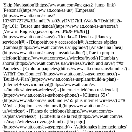
[Skip Navigation](https://www.att.com#mega-z2_jump_link) [Personal](https://www.att.com/es-us/) [Empresas](https://www.att.com/es-us/?1036077272%3BamdU7ms02uyDVD7hILrWak6c7DshIidU2t-Fg4..01) [Busca una tienda](https://www.att.com/es-us/stores/) [View in English](javascript:void%280%29) [](https://www.att.com/es-us/) - Tienda ## Tienda - [Planes y servicios](#) - [Dispositivos y accesorios](#) Acciones rápidas [Cambia](https://www.att.com/es-us/upgrade/) [Añade una línea](https://www.att.com/es-us/plans/add-a-line/) [Trae tu propio teléfono](https://www.att.com/es-us/wireless/byod/) [Cambia y ahorra](https://www.att.com/es-us/wireless/switch-and-save/) ### Paquetes - [Explorar paquetes](https://www.att.com/es-us/bundles/) - [AT&T OneConnect](https://www.att.com/es-us/oneconnect/) - [Build-A-Plan](https://www.att.com/es-us/plans/build-a-plan) - [Internet + servicio móvil](https://www.att.com/es-us/bundles/internet-wireless/) - [Internet + teléfono residencial](https://www.att.com/es-us/home-phone/) - [Clientes 55+](https://www.att.com/es-us/bundles/55-plus-internet-wireless/) ### Móvil - [Explora servicio móvil](https://www.att.com/es-us/wireless/) - [Planes de teléfonos](https://www.att.com/es-us/plans/wireless/) - [Cobertura de la red](https://www.att.com/es-us/maps/wireless-coverage.html) - [Prepago](https://www.att.com/es-us/prepaid/) - [Adicionales internacionales](https://www.att.com/es-us/international/) - [Auto conectado](https://www.att.com/es-us/plans/connected-car/) ### Internet residencial - [Explora internet residencial](https://www.att.com/es-us/internet/) - [Ve la disponibilidad](https://www.att.com/es-us/buy/internet/plans/) - [AT&T Fiber](https://www.att.com/es-us/internet/fiber/) - [AT&T Internet Air](https://www.att.com/es-us/internet/internet-air/) - [Teléfono residencial](https://www.att.com/es-us/home-phone/services/) [__Ahorra a lo grande en todo__ __regreso a clases__ \ Ver ofertas](https://www.att.com/es-us/deals/back-to-school/) Últimas novedades [Samsung Galaxy Z Fold8](https://www.att.com/es-us/buy/phones/samsung-galaxy-z-fold8.html) [iPhone 17 Pro](https://www.att.com/es-us/buy/phones/apple-iphone-17-pro.html) [AirPods Pro 3](https://www.att.com/es-us/buy/accessories/Headphones/apple-airpods-pro-3.html) [Google Pixel 10 Pro](https://www.att.com/es-us/buy/phones/google-pixel-10-pro.html) ### Dispositivos - [Teléfonos](https://www.att.com/es-us/buy/phones/) - [Teléfonos prepagados](https://www.att.com/es-us/buy/prepaid-phones/) - [Tablets](https://www.att.com/es-us/buy/tablets/) - [Relojes inteligentes](https://www.att.com/es-us/buy/wearables/) - [Usado certificado de AT&T](https://www.att.com/es-us/buy/phones/browse/att-certified-preowned) ### Accesorios - [Ver todos los accesorios](https://www.att.com/es-us/accessories/) - [Estuches](https://www.att.com/es-us/buy/accessories/browse/cases/) - [Cargadores](https://www.att.com/es-us/buy/accessories/browse/chargers/) - [Protector para pantalla](https://www.att.com/es-us/buy/accessories/browse/screen-protectors/) - [Audífonos](https://www.att.com/es-us/buy/accessories/browse/headphones/) ### Brands - [Apple](https://www.att.com/es-us/buy/phones/browse/apple/) - [Samsung](https://www.att.com/es-us/buy/phones/browse/samsung/) - [Motorola](https://www.att.com/es-us/buy/phones/browse/motorola/) - [Google](https://www.att.com/es-us/buy/phones/browse/google/) - [Meta](https://www.att.com/es-us/buy/accessories/browse/all/meta/) [__Obtén el nuevo Samsung Galaxy Z Fold8 por $0 con intercambio elegible__ \ Reserva](https://www.att.com/es-us/buy/phones/samsung-galaxy-z-fold8.html) - Ofertas ## Ofertas - [Nuevos y destacados](#) - [Descuentos para clientes](#) Destacados [Ve todas las ofertas](https://www.att.com/es-us/deals/) [Ofertas de servicio móvil](https://www.att.com/es-us/deals/cell-phone-deals/) [Ofertas de internet](https://www.att.com/es-us/deals/internet/) [Ofertas de intercambio](https://www.att.com/es-us/buy/phones/browse/tradeinoffer/) [Sin ofertas de intercambio](https://www.att.com/es-us/buy/phones/browse/nontradeinoffer/) ### Ofertas de tendencia - [Samsung Galaxy](https://www.att.com/es-us/buy/phones/browse/samsung_hasdeals_value_nontradeinoffer_tradeinoffer/) - [Apple iPhone](https://www.att.com/es-us/buy/phones/browse/apple_hasdeals_value_nontradeinoffer_tradeinoffer/) - [Menos de $50](https://www.att.com/es-us/buy/accessories/browse/all/price-range-25-50_price-range-5-25_5-and-under/) - [Ofertas de regreso a clases](https://www.att.com/es-us/deals/back-to-school/) ### Ofertas de dispositivos y accesorios - [Teléfonos](https://www.att.com/es-us/buy/phones/browse/hasdeals_value_nontradeinoffer_tradeinoffer/) - [Teléfonos prepagados](https://www.att.com/es-us/buy/prepaid-phones/browse/hasdeals/) - [Tablets](https://www.att.com/es-us/buy/tablets/browse/hasdeals_nontradeinoffer/) - [Relojes inteligentes](https://www.att.com/es-us/buy/wearables/browse/hasdeals_nontradeinoffer/) - [Ofertas de accesorios](https://www.att.com/es-us/buy/accessories/browse/all/deals/) ### Suscripciones - [AT&T OneConnect](https://www.att.com/es-us/oneconnect/) [__Cámbiate a AT&T y averigua cómo obtener hasta $800 por línea para terminar tu contrato__ \ Compra ahora](https://www.att.com/es-us/buy/phones/) ### Descuentos por ocupación - [Empleados de empresas](https://www.att.com/es-us/verification/signaturehub/#employment) - [Militares y veteranos](https://www.att.com/es-us/offers/discount-program/military-discount/) - [Maestros](https://www.att.com/es-us/offers/discount-program/teacher/) - [Enfermeros y médicos](https://www.att.com/es-us/verification/signaturehub/#medical) - [Personal de emergencias activo](https://www.att.com/es-us/firstnetandfamily/) ### Descuentos por afiliación - [Clientes 55+](https://www.att.com/es-us/verification/signaturehub/#age) - [Personal retirado del servicio de emergencia](https://www.att.com/es-us/offers/discount-program/retired-responders/) - [Trabajadores de sindicatos](https://www.att.com/es-us/offers/discount-program/union-discount/) - [Estudiantes](https://www.att.com/es-us/verification/signaturehub/#student) ### Ahorros para socios - [Descuento con tarjeta de crédito](https://www.att.com/es-us/?1036077272%3BamdU7ms02uyDVD7hIidU2t-FgOyvGkzT7uyJVm497PywgLdW2iYTVis9IZcUaO3.z1) - [Beneficios y más](https://andmorebenefits.att.com/root-discovery) [__Maestros: ahorra hasta $150 por línea y hasta un 20% en planes__ \ Obtén detalles](https://www.att.com/es-us/offers/discount-program/teacher/) - La diferencia de AT&T ## La diferencia de AT&T - [Nuestra ventaja competitiva](#) ### ¿Por qué elegirnos? - [Garantía AT&T](https://www.att.com/es-us/why-att/guarantee/) - [Por qué AT&T](https://www.att.com/es-us/why-att/) - [AT&T vs. T-Mobile y Verizon](https://www.att.com/es-us/wireless/switch-and-save/#compare-us) - [AT&T Fiber vs. Spectrum y Xfinity](https://www.att.com/es-us/internet/fiber/#compare-us) - [Prueba AT&T gratis](https://www.att.com/es-us/wireless/free-trial/) - [Cambia y ahorra](https://www.att.com/es-us/wireless/switch-and-save/) ### Cobertura excepcional - [Mapa de cobertura 5G](https://www.att.com/es-us/maps/wireless-coverage.html) - [Mapa de cobertura de fibra óptica](https://www.att.com/es-us/internet/fiber/coverage-map/) [__La mejor garantía de Estados Unidos__ \ Obtén detalles](https://www.att.com/es-us/why-att/guarantee/) - Ayuda ## Ayuda - [Factura y cuenta](#) - [Móvil](#) - [Internet](#) Acciones rápidas [Ve toda la ayuda](https://www.att.com/es-us/support/) [Ver mi cuenta](https://www.att.com/es-us/acctmgmt/overview) [Centro de pagos](https://www.att.com/es-us/acctmgmt/mypaymentcenter) [Centro de facturación](https://www.att.com/es-us/acctmgmt/billing/mybillingcenter) ### Factura y pagos - [Comprende tu factura](https://www.att.com/es-us/support/my-account/understand-your-bill/) - [Averigua por qué tu factura cambió](https://www.att.com/es-us/support/article/my-account/KM1051879/) - [Configura y administra AutoPay](https://www.att.com/es-us/acctmgmt/mypaymentcenter?intent=MANAGEAUTOPAY) - [Ve las cuotas de los dispositivos](https://www.att.com/es-us/acctmgmt/payment/installmentplandetails) - [Pagar sin iniciar sesión](https://www.att.com/es-us/acctmgmt/fastpmt/fastpay) ### Cuenta - [Cambiar o restablecer contraseña](https://www.att.com/es-us/support/article/my-account/KM1008941/) - [Añade o elimina cuentas](https://www.att.com/es-us/support/article/my-account/KM1008925/) - [Traslada el servicio de internet](https://www.att.com/es-us/help/moving/) - [Ve tus pedidos y reclamaciones](https://www.att.com/es-us/orders/history) - [Más ayuda con la cuenta](https://www.att.com/es-us/support/my-account/) [__La mejor garantía de Estados Unidos__ \ Obtén detalles](https://www.att.com/es-us/why-att/guarantee/) Acciones rápidas [Administrar mi servicio móvil](https://www.att.com/es-us/acctmgmt/mywireless) [Rastrear mi pedido](https://www.att.com/es-us/orders/history) [Añade AT&T International Day Pass](https://www.att.com/es-us/acctmgmt/signin?intent=DEEPLINK&soc=IRRLHDF&level=CAT&source=ILC242589969&wtExtndSource=Megamenu) ### Mi dispositivo - [Verificar mi uso](https://www.att.com/es-us/acctmgmt/usage/mysummary) - [Administra complementos](https://www.att.com/es-us/acctmgmt/wireless/manage-addon) - [Cambiar mi plan](https://www.att.com/es-us/acctmgmt/mywireless/manageplan/) - [Añade una línea](https://www.att.com/es-us/buy/postpaid/?wlsfi=AL) - [Consultar los requisitos de cambio](https://www.att.com/es-us/buy/postpaid/?wlsfi=up) - [Activa un dispositivo móvil](https://www.att.com/es-us/