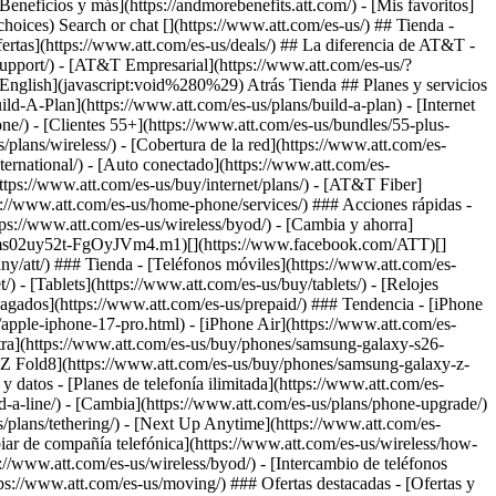
Search or chat [](https://www.att.com/es-us/) ## Tienda -
 ofertas](https://www.att.com/es-us/deals/) ## La diferencia de AT&T -
support/)
- [AT&T Empresarial](https://www.att.com/es-us/?1036077272%3BamdU7ms02uyDVD7hILrWak6c7DshIidU2t-FgO3.41) - [Busca una tienda](https://www.att.com/es-us/stores/) - [View in English](javascript:void%280%29) Atrás Tienda ## Planes y servicios ### Paquetes - [Explorar paquetes](https://www.att.com/es-us/bundles/) - [AT&T OneConnect](https://www.att.com/es-us/oneconnect/) - [Build-A-Plan](https://www.att.com/es-us/plans/build-a-plan) - [Internet + servicio móvil](https://www.att.com/es-us/bundles/internet-wireless/) - [Internet + teléfono residencial](https://www.att.com/es-us/home-phone/) - [Clientes 55+](https://www.att.com/es-us/bundles/55-plus-internet-wireless/) ### Móvil - [Explora servicio móvil](https://www.att.com/es-us/wireless/) - [Planes de teléfonos](https://www.att.com/es-us/plans/wireless/) - [Cobertura de la red](https://www.att.com/es-us/maps/wireless-coverage.html) - [Prepago](https://www.att.com/es-us/prepaid/) - [Adicionales internacionales](https://www.att.com/es-us/international/) - [Auto conectado](https://www.att.com/es-us/plans/connected-car/) ### Internet residencial - [Explora internet residencial](https://www.att.com/es-us/internet/) - [Ve la disponibilidad](https://www.att.com/es-us/buy/internet/plans/) - [AT&T Fiber](https://www.att.com/es-us/internet/fiber/) - [AT&T Internet Air](https://www.att.com/es-us/internet/internet-air/) - [Teléfono residencial](https://www.att.com/es-us/home-phone/services/) ### Acciones rápidas - [Cambia](https://www.att.com/es-us/upgrade/) - [Añade una línea](https://www.att.com/es-us/plans/add-a-line/) - [Trae tu propio teléfono](https://www.att.com/es-us/wireless/byod/) - [Cambia y ahorra](https://www.att.com/es-us/wireless/switch-and-save/) Inicio del contenido principal [](https://www.att.com/es-us/?1036077272%3BamdU7ms02uy52t-FgOyJVm4.m1)[](https://www.facebook.com/ATT)[](https://www.att.com/es-us/?1036077272%3BamdU7ms02uyDVD7hak6WVPzL7tz92t-FgOyJVm4F51)[](https://www.linkedin.com/company/att/) ### Tienda - [Teléfonos móviles](https://www.att.com/es-us/buy/phones/) - [Internet por fibra óptica](https://www.att.com/es-us/internet/fiber/) - [Internet residencial](https://www.att.com/es-us/internet/) - [Tablets](https://www.att.com/es-us/buy/tablets/) - [Relojes inteligentes](https://www.att.com/es-us/buy/wearables/) - [Accesorios inalámbricos](https://www.att.com/es-us/accessories/) - [Teléfonos prepagados](https://www.att.com/es-us/prepaid/) ### Tendencia - [iPhone 17 Pro Max](https://www.att.com/es-us/buy/phones/apple-iphone-17-pro-max.html) - [iPhone 17 Pro](https://www.att.com/es-us/buy/phones/apple-iphone-17-pro.html) - [iPhone Air](https://www.att.com/es-us/buy/phones/apple-iphone-air.html) - [iPhone 17](https://www.att.com/es-us/buy/phones/apple-iphone-17.html) - [Samsung Galaxy S26 Ultra](https://www.att.com/es-us/buy/phones/samsung-galaxy-s26-ultra.html) - [Samsung Galaxy Z Fold8 Ultra](https://www.att.com/es-us/buy/phones/samsung-galaxy-z-fold8-ultra.html) - [Samsung Galaxy Z Fold8](https://www.att.com/es-us/buy/phones/samsung-galaxy-z-fold8.html) - [Samsung Galaxy Z Flip8](https://www.att.com/es-us/buy/phones/samsung-galaxy-z-flip8.html) ### Mejores planes de teléfono y datos - [Planes de telefonía ilimitada](https://www.att.com/es-us/plans/wireless/) - [Planes internacionales](https://www.att.com/es-us/international/) - [Añade una línea](https://www.att.com/es-us/plans/add-a-line/) - [Cambia](https://www.att.com/es-us/plans/phone-upgrade/) - [Planes de datos para tablet](https://www.att.com/es-us/plans/tablet-ipad-data-plans/) - [Planes para hotspot móvil](https://www.att.com/es-us/plans/tethering/) - [Next Up Anytime](https://www.att.com/es-us/plans/next-up-anytime/) ### Cámbiate a AT&T - [Cámbiate a AT&T](https://www.att.com/es-us/wireless/switch-and-save/) - [Cómo cambiar de compañía telefónica](https://www.att.com/es-us/wireless/how-to-switch-phone-carrier/) - [Prueba de velocidad de Internet](https://www.att.com/es-us/support/speedtest/) - [Trae tu propio dispositivo](https://www.att.com/es-us/wireless/byod/) - [Intercambio de teléfonos móviles](https://www.att.com/es-us/?1036077272%3BamdU7ms02uyU7tzvGkch2tzUV_6CgZUF91) - [Traspasa tu servicio de internet](https://www.att.com/es-us/moving/) ### Ofertas destacadas - [Ofertas y promociones de AT&T](https://www.att.com/es-us/deals/) - [Ofertas de teléfonos móviles](https://www.att.com/es-us/deals/cell-phone-deals/) - [Ofertas de iPhone](https://www.att.com/es-us/deals/iphone-deals/) - [Ofertas de Samsung](https://www.att.com/es-us/buy/phones/browse/samsung_hasdeals/) - [Ofertas de paquetes de telefonía e internet](https://www.att.com/es-us/bundles/internet-wireless/) - [Descuento con tarjeta de crédito](https://www.att.com/es-us/?1036077272%3BamdU7ms02uyDVD7hIidU2t-FgOyvGkzT7uyJVm497PywgLdW2iYTVis9IZcUaO3.z1) - [Ofertas de teléfonos gratis para clientes nuevos](https://www.att.com/es-us/buy/phones/browse/free/) - [Ofertas sin intercambio](https://www.att.com/es-us/buy/phones/browse/nontradeinoffer/) ### Ve teléfonos móviles por marca - [Nuevos iPhones de Apple](https://www.att.com/es-us/buy/phones/browse/apple/) - [Teléfonos Samsung Galaxy nuevos](https://www.att.com/es-us/buy/phones/browse/samsung/) - [Teléfonos Google Pixel nuevos](https://www.att.com/es-us/buy/phones/browse/google/) - [Teléfonos Motorola Moto nuevos](https://www.att.com/es-us/buy/phones/browse/motorola/) - [Teléfonos Sonim nuevos](https://www.att.com/es-us/buy/phones/browse/sonim/) ### Tablets y relojes - [Nuevo Apple iPad](https://www.att.com/es-us/buy/tablets/browse/apple/) - [Nuevo Samsung Galaxy Tab](https://www.att.com/es-us/buy/tablets/browse/samsung/) - [Nuevo Apple Watch](https://www.att.com/es-us/buy/wearables/browse/apple/) - [Nuevo Samsung Galaxy Watch](https://www.att.com/es-us/buy/wearables/browse/samsung/) - [Nuevo Google Pixel Watch](https://www.att.com/es-us/buy/wearables/browse/google/) - [Nuevo reloj inteligente para niños](https://www.att.com/es-us/buy/wearables/att-amigo-jr-watch.html) ### Accesorios por marca - [Accesorios Apple](https://www.att.com/es-us/buy/accessories/browse/all/apple/) - [Accesorios de AT&T](https://www.att.com/es-us/buy/accessories/browse/all/att/) - [Accesorios de Samsung](https://www.att.com/es-us/buy/accessories/browse/all/samsung/) - [Estuches para teléfonos Otterbox](https://www.att.com/es-us/buy/accessories/browse/cases/otterbox/) - [Audífonos Beats](https://www.att.com/es-us/buy/accessories/browse/headphones/beats/) ### Recursos - [Combina internet y servicio móvil](https://www.att.com/es-us/bundles/) - [¿Qué es Internet Air?](https://www.att.com/es-us/internet/what-is-internet-air/) - [Cómo usar tu teléfono cuando viajas al exterior](https://www.att.com/es-us/wireless/how-to-use-your-cell-phone-internationally/) - [¿Qué es internet por fibra óptica?](https://www.att.com/es-us/internet/what-is-fiber-internet/) - [¿Qué es una eSIM?](https://www.att.com/es-us/wireless/what-is-esim/) - [Devolver o cambiar tu dispositivo móvil](https://www.att.com/es-us/wireless/return-policy/) - [¿Qué es Wi-Fi?](https://www.att.com/es-us/blog/what-is-wifi/) ### AT&T - [Busca una tienda](https://www.att.com/es-us/stores/) - [Sala de prensa](https://www.att.com/es-us/sdabout/?source=EB00CO0000000000L&wtExtndSource=footer) - [Inversionistas](https://www.att.com/es-us/?1036077272%3BamdU7ms02uywgLGc7DdF7LshIidU2t-Fg4..21) - [Responsabilidad corporativa](https://www.att.com/es-us/?1036077272%3BamdU7ms02uyWVi-UIkchIkqwgPcUeO6JVm4hIZy92N..q1) - [Empleo](https://www.att.jobs/) - [Ayuda e información](https://www.att.com/es-us/support/) - [Garantía AT&T](https://www.att.com/es-us/why-att/guarantee/) - [Archivos legibles por máquina de Datos sobre Broadband](https://www.att.com/es-us/broadbandlabels/broadband-facts-machine-readable-plans/) - [Código para compartir pantalla](#) * * * - [Blog Techbuzz](https://www.att.com/es-us/blog/) - [Comentarios](#) - [Correo electrónico de AT&T GRATIS con 1 TB de almacenamiento](https://www.att.com/es-us/partners/currently/email-sign-up/?source=EnEmail2020000BDL&wtExtndSource=myattglobalfooter) - [LLM](https://www.att.com/es-us/llms.txt) * * * - [Mapa del sitio](https://www.att.com/es-us/sitemap/) - [Mapas de cobertura](https://www.att.com/es-us/maps/wireless-coverage.html) - [Términos de uso](https://www.att.com/es-us/legal/terms.attWebsiteTermsOfUse.html) - [Accesibilidad](https://www.att.com/es-us/sdabout/sites/accessibility) - [Detalles de banda ancha](https://www.att.com/es-us/sdabout/sites/broadband) - [Centro de políticas legales](https://www.att.com/es-us/legal/legal-policy-center.html) - [Opciones de publicidad](https://www.att.com/es-us/sdabout/privacy/privacy-notice.html#choice) - [Centro de privacidad](https://www.att.com/es-us/sdabout/privacy.html) - [Tus opciones de privacidad](https://www.att.com/es-us/sdabout/privacy/choices-and-controls.html) - [Aviso de privacidad sobre salud](https://www.att.com/es-us/sdabout/privacy/StateLawApproach/washington-health-privacy-notice.html) - [Seguridad cibernética](https://www.att.com/es-us/sdabout/pages/cyberaware) - [Archivos públicos de la FCC](https://www.att.com/es-us/?1036077272%3BamdU7ms02uyNVkqTak-takjc7u6tIZshGZyZ2Z-JItjc2iYugZGwgPKFMbv6Mbv62kzUqL49VOHZGiqWG4..j1) © 2026 AT&T Intellectual Property. Todos los derechos reservados. We use [cookies](https://about.att.com/privacy/full_privacy_policy/cookies.html) to help enhance your experience on our site and for analytics. We also may use cookies for marketing purposes. You can manage your preferences and opt out of the sharing for targeted advertising and sales of cookie data. Learn more about our approach to privacy at [att.com/privacy](https://att.com/privacy). Manage your preferences Opt out Continue without changes ### Mmm... no lo pudimos encontrar. BuscarOpciones ### ¿Qué estás buscando? ![Search](https://www.att.com/es-us/idpassets/images/support/svg-icons/magnifiericonSearch.svg) ¿No encuentras lo q