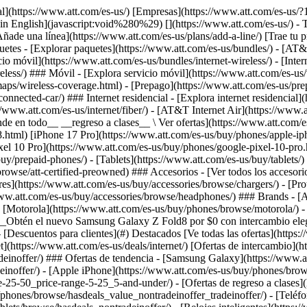
](https://www.att.com/es-us/buy/phones/browse/motorola/) - [Google](https://www.att.com/es-us/buy/phones/browse/google/) - [Meta](https://www.att.com/es-us/buy/accessories/browse/all/meta/) [__Obtén el nuevo Samsung Galaxy Z Fold8 por $0 con intercambio elegible__ \ Reserva](https://www.att.com/es-us/buy/phones/samsung-galaxy-z-fold8.html) - Ofertas ## Ofertas - [Nuevos y destacados](#) - [Descuentos para clientes](#) Destacados [Ve todas las ofertas](https://www.att.com/es-us/deals/) [Ofertas de servicio móvil](https://www.att.com/es-us/deals/cell-phone-deals/) [Ofertas de internet](https://www.att.com/es-us/deals/internet/) [Ofertas de intercambio](https://www.att.com/es-us/buy/phones/browse/tradeinoffer/) [Sin ofertas de intercambio](https://www.att.com/es-us/buy/phones/browse/nontradeinoffer/) ### Ofertas de tendencia - [Samsung Galaxy](https://www.att.com/es-us/buy/phones/browse/samsung_hasdeals_value_nontradeinoffer_tradeinoffer/) - [Apple iPhone](https://www.att.com/es-us/buy/phones/browse/apple_hasdeals_value_nontradeinoffer_tradeinoffer/) - [Menos de $50](https://www.att.com/es-us/buy/accessories/browse/all/price-range-25-50_price-range-5-25_5-and-under/) - [Ofertas de regreso a clases](https://www.att.com/es-us/deals/back-to-school/) ### Ofertas de dispositivos y accesorios - [Teléfonos](https://www.att.com/es-us/buy/phones/browse/hasdeals_value_nontradeinoffer_tradeinoffer/) - [Teléfonos prepagados](https://www.att.com/es-us/buy/prepaid-phones/browse/hasdeals/) - [Tablets](https://www.att.com/es-us/buy/tablets/browse/hasdeals_nontradeinoffer/) - [Relojes inteligentes](https://www.att.com/es-us/buy/wearables/browse/hasdeals_nontradeinoffer/) - [Ofertas de accesorios](https://www.att.com/es-us/buy/accessories/browse/all/deals/) ### Suscripciones - [AT&T OneConnect](https://www.att.com/es-us/oneconnect/) [__Cámbiate a AT&T y averigua cómo obtener hasta $800 por línea para terminar tu contrato__ \ Compra ahora](https://www.att.com/es-us/buy/phones/) ### Descuentos por ocupación - [Empleados de empresas](https://www.att.com/es-us/verification/signaturehub/#employment) - [Militares y veteranos](https://www.att.com/es-us/offers/discount-program/military-discount/) - [Maestros](https://www.att.com/es-us/offers/discount-program/teacher/) - [Enfermeros y médicos](https://www.att.com/es-us/verification/signaturehub/#medical) - [Personal de emergencias activo](https://www.att.com/es-us/firstnetandfamily/) ### Descuentos por afiliación - [Clientes 55+](https://www.att.com/es-us/verification/signaturehub/#age) - [Personal retirado del servicio de emergencia](https://www.att.com/es-us/offers/discount-program/retired-responders/) - [Trabajadores de sindicatos](https://www.att.com/es-us/offers/discount-program/union-discount/) - [Estudiantes](https://www.att.com/es-us/verification/signaturehub/#student) ### Ahorros para socios - [Descuento con tarjeta de crédito](https://www.att.com/es-us/?1036077272%3BamdU7ms02uyDVD7hIidU2t-FgOyvGkzT7uyJVm497PywgLdW2iYTVis9IZcUaO3.z1) - [Beneficios y más](https://andmorebenefits.att.com/root-discovery) [__Maestros: ahorra hasta $150 por línea y hasta un 20% en planes__ \ Obtén detalles](https://www.att.com/es-us/offers/discount-program/teacher/) - La diferencia de AT&T ## La diferencia de AT&T - [Nuestra ventaja competitiva](#) ### ¿Por 