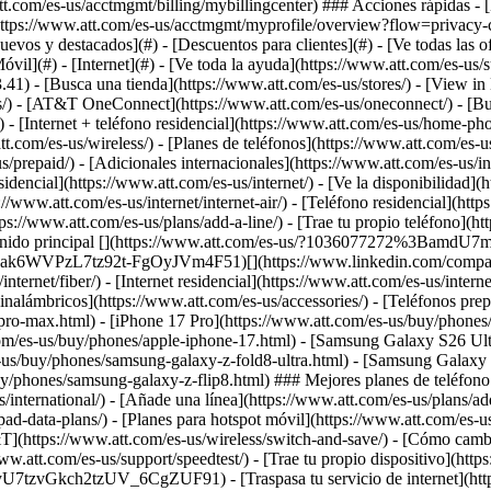
[Nuevos y destacados](#) - [Descuentos para clientes](#) - [Ve todas las
óvil](#) - [Internet](#) - [Ve toda la ayuda](https://www.att.com/es-us/