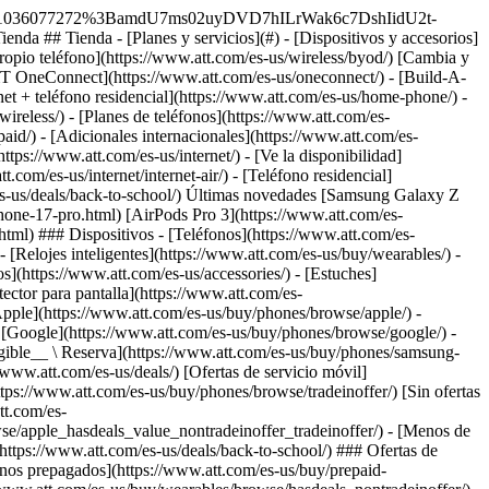
qué elegirnos? - [Garantía AT&T](https://www.att.com/es-us/why-att/guarantee/) - [Por qué AT&T](https://www.att.com/es-us/why-att/) - [AT&T vs. T-Mobile y Verizon](https://www.att.com/es-us/wireless/switch-and-save/#compare-us) - [AT&T Fiber vs. Spectrum y Xfinity](https://www.att.com/es-us/internet/fiber/#compare-us) - [Prueba AT&T gratis](https://www.att.com/es-us/wireless/free-trial/) - [Cambia y ahorra](https://www.att.com/es-us/wireless/switch-and-save/) ### Cobertura excepcional - [Mapa de cobertura 5G](https://www.att.com/es-us/maps/wireless-coverage.html) - [Mapa de cobertura de fibra óptica](https://www.att.com/es-us/internet/fiber/coverage-map/) [__La mejor garantía de Estados Unidos__ \ Obtén detalles](https://www.att.com/es-us/why-att/guarantee/) - Ayuda ## Ayuda - [Factura y cuenta](#) - [Móvil](#) - [Internet](#) Acciones rápidas [Ve toda la ayuda](https://www.att.com/es-us/support/) [Ver mi cuenta](https://www.att.com/es-us/acctmgmt/overview) [Centro de pagos](https://www.att.com/es-us/acctmgmt/mypaymentcenter) [Centro de facturación](https://www.att.com/es-us/acctmgmt/billing/mybillingcenter) ### Factura y pagos - [Comprende tu factura](https://www.att.com/es-us/support/my-account/understand-your-bill/) - [Averigua por qué tu factura cambió](https://www.att.com/es-us/support/article/my-account/KM1051879/) - [Configura y administra AutoPay](https://www.att.com/es-us/acctmgmt/mypaymentcenter?intent=MANAGEAUTOPAY) - [Ve las cuotas de los dispositivos](https://www.att.com/es-us/acctmgmt/payment/installmentplandetails) - [Pagar sin iniciar sesión](https://www.att.com/es-us/acctmgmt/fastpmt/fastpay) ### Cuenta - [Cambiar o restablecer contraseña](https://www.att.com/es-us/support/article/my-account/KM1008941/) - [Añade o elimina cuentas](https://www.att.com/es-us/support/article/my-account/KM1008925/) - [Traslada el servicio de internet](https://www.att.com/es-us/help/moving/) - [Ve tus pedidos y reclamaciones](https://www.att.com/es-us/orders/history) - [Más ayuda con la cuenta](https://www.att.com/es-us/support/my-account/) [__La mejor garantía de Estados Unidos__ \ Obtén detalles](https://www.att.com/es-us/why-att/guarantee/) Acciones rápidas [Administrar mi servicio móvil](https://www.att.com/es-us/acctmgmt/mywireless) [Rastrear mi pedido](https://www.att.com/es-us/orders/history) [Añade AT&T International Day Pass](https://www.att.com/es-us/acctmgmt/signin?intent=DEEPLINK&soc=IRRLHDF&level=CAT&source=ILC242589969&wtExtndSource=Megamenu) ### Mi dispositivo - [Verificar mi uso](https://www.att.com/es-us/acctmgmt/usage/mysummary) - [Administra complementos](https://www.att.com/es-us/acctmgmt/wireless/manage-addon) - [Cambiar mi plan](https://www.att.com/es-us/acctmgmt/mywireless/manageplan/) - [Añade una línea](https://www.att.com/es-us/buy/postpaid/?wlsfi=AL) - [Consultar los requisitos de cambio](https://www.att.com/es-us/buy/postpaid/?wlsfi=up) - [Activa un dispositivo móvil](https://www.att.com/es-us/