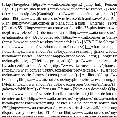
[Skip Navigation](https://www.att.com#mega-z2_jump_link) [Personal](https://www.att.com/es-us/) [Empresas](https://www.att.com/es-us/?1036077272%3BamdU7ms02uyDVD7hILrWak6c7DshIidU2t-Fg4..01) [Busca una tienda](https://www.att.com/es-us/stores/) [View in English](javascript:void%280%29) [](https://www.att.com/es-us/) - Tienda ## Tienda - [Planes y servicios](#) - [Dispositivos y accesorios](#) Acciones rápidas [Cambia](https://www.att.com/es-us/upgrade/) [Añade una línea](https://www.att.com/es-us/plans/add-a-line/) [Trae tu propio teléfono](https://www.att.com/es-us/wireless/byod/) [Cambia y ahorra](https://www.att.com/es-us/wireless/switch-and-save/) ### Paquetes - [Explorar paquetes](https://www.att.com/es-us/bundles/) - [AT&T OneConnect](https://www.att.com/es-us/oneconnect/) - [Build-A-Plan](https://www.att.com/es-us/plans/build-a-plan) - [Internet + servicio móvil](https://www.att.com/es-us/bundles/internet-wireless/) - [Internet + teléfono residencial](https://www.att.com/es-us/home-phone/) - [Clientes 55+](https://www.att.com/es-us/bundles/55-plus-internet-wireless/) ### Móvil - [Explora servicio móvil](https://www.att.com/es-us/wireless/) - [Planes de teléfonos](https://www.att.com/es-us/plans/wireless/) - [Cobertura de la red](https://www.att.com/es-us/maps/wireless-coverage.html) - [Prepago](https://www.att.com/es-us/prepaid/) - [Adicionales internacionales](https://www.att.com/es-us/international/) - [Auto conectado](https://www.att.com/es-us/plans/connected-car/) ### Internet residencial - [Explora internet residencial](https://www.att.com/es-us/internet/) - [Ve la disponibilidad](https://www.att.com/es-us/buy/internet/plans/) - [AT&T Fiber](https://www.att.com/es-us/internet/fiber/) - [AT&T Internet Air](https://www.att.com/es-us/internet/internet-air/) - [Teléfono residencial](https://www.att.com/es-us/home-phone/services/) [__Ahorra a lo grande en todo__ __regreso a clases__ \ Ver ofertas](https://www.att.com/es-us/deals/back-to-school/) Últimas novedades [Samsung Galaxy Z Fold8](https://www.att.com/es-us/buy/phones/samsung-galaxy-z-fold8.html) [iPhone 17 Pro](https://www.att.com/es-us/buy/phones/apple-iphone-17-pro.html) [AirPods Pro 3](https://www.att.com/es-us/buy/accessories/Headphones/apple-airpods-pro-3.html) [Google Pixel 10 Pro](https://www.att.com/es-us/buy/phones/google-pixel-10-pro.html) ### Dispositivos - [Teléfonos](https://www.att.com/es-us/buy/phones/) - [Teléfonos prepagados](https://www.att.com/es-us/buy/prepaid-phones/) - [Tablets](https://www.att.com/es-us/buy/tablets/) - [Relojes inteligentes](https://www.att.com/es-us/buy/wearables/) - [Usado certificado de AT&T](https://www.att.com/es-us/buy/phones/browse/att-certified-preowned) ### Accesorios - [Ver todos los accesorios](https://www.att.com/es-us/accessories/) - [Estuches](https://www.att.com/es-us/buy/accessories/browse/cases/) - [Cargadores](https://www.att.com/es-us/buy/accessories/browse/chargers/) - [Protector para pantalla](https://www.att.com/es-us/buy/accessories/browse/screen-protectors/) - [Audífonos](https://www.att.com/es-us/buy/accessories/browse/headphones/) ### Brands - [Apple](https://www.att.com/es-us/buy/phones/browse/apple/) - [Samsung](https://www.att.com/es-us/buy/phones/browse/samsung/) - [Motorola