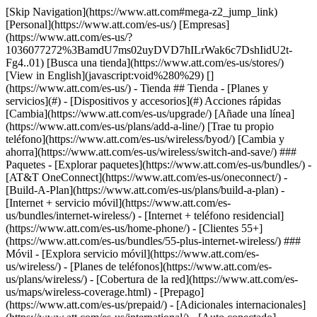
[Skip Navigation](https://www.att.com#mega-z2_jump_link) [Personal](https://www.att.com/es-us/) [Empresas](https://www.att.com/es-us/?1036077272%3BamdU7ms02uyDVD7hILrWak6c7DshIidU2t-Fg4..01) [Busca una tienda](https://www.att.com/es-us/stores/) [View in English](javascript:void%280%29) [](https://www.att.com/es-us/) - Tienda ## Tienda - [Planes y servicios](#) - [Dispositivos y accesorios](#) Acciones rápidas [Cambia](https://www.att.com/es-us/upgrade/) [Añade una línea](https://www.att.com/es-us/plans/add-a-line/) [Trae tu propio teléfono](https://www.att.com/es-us/wireless/byod/) [Cambia y ahorra](https://www.att.com/es-us/wireless/switch-and-save/) ### Paquetes - [Explorar paquetes](https://www.att.com/es-us/bundles/) - [AT&T OneConnect](https://www.att.com/es-us/oneconnect/) - [Build-A-Plan](https://www.att.com/es-us/plans/build-a-plan) - [Internet + servicio móvil](https://www.att.com/es-us/bundles/internet-wireless/) - [Internet + teléfono residencial](https://www.att.com/es-us/home-phone/) - [Clientes 55+](https://www.att.com/es-us/bundles/55-plus-internet-wireless/) ### Móvil - [Explora servicio móvil](https://www.att.com/es-us/wireless/) - [Planes de teléfonos](https://www.att.com/es-us/plans/wireless/) - [Cobertura de la red](https://www.att.com/es-us/maps/wireless-coverage.html) - [Prepago](https://www.att.com/es-us/prepaid/) - [Adicionales internacionales](https://www.att.com/es-us/international/) - [Auto conectado](https://www.att.com/es-us/plans/connected-car/) ### Internet residencial - [Explora internet residencial](https://www.att.com/es-us/internet/) - [Ve la disponibilidad](https://www.att.com/es-us/buy/internet/plans/) - [AT&T Fiber](https://www.att.com/es-us/internet/fiber/) - [AT&T Internet Air](https://www.att.com/es-us/internet/internet-air/) - [Teléfono residencial](https://www.att.com/es-us/home-phone/services/) [__Ahorra a lo grande en todo__ __regreso a clases__ \ Ver ofertas](https://www.att.com/es-us/deals/back-to-school/) Últimas novedades [Samsung Galaxy Z Fold8](https://www.att.com/es-us/buy/phones/samsung-galaxy-z-fold8.html) [iPhone 17 Pro](https://www.att.com/es-us/buy/phones/apple-iphone-17-pro.html) [AirPods Pro 3](https://www.att.com/es-us/buy/accessories/Headphones/apple-airpods-pro-3.html) [Google Pixel 10 Pro](https://www.att.com/es-us/buy/phones/google-pixel-10-pro.html) ### Dispositivos - [Teléfonos](https://www.att.com/es-us/buy/phones/) - [Teléfonos prepagados](https://www.att.com/es-us/buy/prepaid-phones/) - [Tablets](https://www.att.com/es-us/buy/tablets/) - [Relojes inteligentes](https://www.att.com/es-us/buy/wearables/) - [Usado certificado de AT&T](https://www.att.com/es-us/buy/phones/browse/att-certified-preowned) ### Accesorios - [Ver todos los accesorios](https://www.att.com/es-us/accessories/) - [Estuches](https://www.att.com/es-us/buy/accessories/browse/cases/) - [Cargadores](https://www.att.com/es-us/buy/accessories/browse/chargers/) - [Protector para pantalla](https://www.att.com/es-us/buy/accessories/browse/screen-protectors/) - [Audífonos](https://www.att.com/es-us/buy/accessories/browse/headphones/) ### Brands - [Apple](https://www.att.com/es-us/buy/phones/browse/apple/) - [Samsung](https://www.att.com/es-us/buy/phones/browse/samsung/) - [Motorola](https://www.att.com/es-us/buy/phones/browse/motorola/) - [Google](https://www.att.com/es-us/buy/phones/browse/google/) - [Meta](https://www.att.com/es-us/buy/accessories/browse/all/meta/) [__Obtén el nuevo Samsung Galaxy Z Fold8 por $0 con intercambio elegible__ \ Reserva](https://www.att.com/es-us/buy/phones/samsung-galaxy-z-fold8.html) - Ofertas ## Ofertas - [Nuevos y destacados](#) - [Descuentos para clientes](#) Destacados [Ve todas las ofertas](https://www.att.com/es-us/deals/) [Ofertas de servicio móvil](https://www.att.com/es-us/deals/cell-phone-deals/) [Ofertas de internet](https://www.att.com/es-us/deals/internet/) [Ofertas de intercambio](https://www.att.com/es-us/buy/phones/browse/tradeinoffer/) [Sin ofertas de intercambio](https://www.att.com/es-us/buy/phones/browse/nontradeinoffer/) ### Ofertas de tendencia - [Samsung Galaxy](https://www.att.com/es-us/buy/phones/browse/samsung_hasdeals_value_nontradeinoffer_tradeinoffer/) - [Apple iPhone](https://www.att.com/es-us/buy/phones/browse/apple_hasdeals_value_nontradeinoffer_tradeinoffer/) - [Menos de $50](https://www.att.com/es-us/buy/accessories/browse/all/price-range-25-50_price-range-5-25_5-and-under/) - [Ofertas de regreso a clases](https://www.att.com/es-us/deals/back-to-school/) ### Ofertas de dispositivos y accesorios - [Teléfonos](https://www.att.com/es-us/buy/phones/browse/hasdeals_value_nontradeinoffer_tradeinoffer/) - [Teléfonos prepagados](https://www.att.com/es-us/buy/prepaid-phones/browse/hasdeals/) - [Tablets](https://www.att.com/es-us/buy/tablets/browse/hasdeals_nontradeinoffer/) - [Relojes inteligentes](https://www.att.com/es-us/buy/wearables/browse/hasdeals_nontradeinoffer/) - [Ofertas de accesorios](https://www.att.com/es-us/buy/accessories/browse/all/deals/) ### Suscripciones - [AT&T OneConnect](https://www.att.com/es-us/oneconnect/) [__Cámbiate a AT&T y averigua cómo obtener hasta $800 por línea para terminar tu contrato__ \ Compra ahora](https://www.att.com/es-us/buy/phones/) ### Descuentos por ocupación - [Empleados de empresas](https://www.att.com/es-us/verification/signaturehub/#employment) - [Militares y veteranos](https://www.att.com/es-us/offers/discount-program/military-discount/) - [Maestros](https://www.att.com/es-us/offers/discount-program/teacher/) - [Enfermeros y médicos](https://www.att.com/es-us/verification/signaturehub/#medical) - [Personal de emergencias activo](https://www.att.com/es-us/firstnetandfamily/) ### Descuentos por afiliación - [Clientes 55+](https://www.att.com/es-us/verification/signaturehub/#age) - [Personal retirado del servicio de emergencia](https://www.att.com/es-us/offers/discount-program/retired-responders/) - [Trabajadores de sindicatos](https://www.att.com/es-us/offers/discount-program/union-discount/) - [Estudiantes](https://www.att.com/es-us/verification/signaturehub/#student) ### Ahorros para socios - [Descuento con tarjeta de crédito](https://www.att.com/es-us/?1036077272%3BamdU7ms02uyDVD7hIidU2t-FgOyvGkzT7uyJVm497PywgLdW2iYTVis9IZcUaO3.z1) - [Beneficios y más](https://andmorebenefits.att.com/root-discovery) [__Maestros: ahorra hasta $150 por línea y hasta un 20% en planes__ \ Obtén detalles](https://www.att.com/es-us/offers/discount-program/teacher/) - La diferencia de AT&T ## La diferencia de AT&T - [Nuestra ventaja competitiva](#) ### ¿Por qué elegirnos? - [Garantía AT&T](https://www.att.com/es-us/why-att/guarantee/) - [Por qué AT&T](https://www.att.com/es-us/why-att/) - [AT&T vs. T-Mobile y Verizon](https://www.att.com/es-us/wireless/switch-and-save/#compare-us) - [AT&T Fiber vs. Spectrum y Xfinity](https://www.att.com/es-us/internet/fiber/#compare-us) - [Prueba AT&T gratis](https://www.att.com/es-us/wireless/free-trial/) - [Cambia y ahorra](https://www.att.com/es-us/wireless/switch-and-save/) ### Cobertura excepcional - [Mapa de cobertura 5G](https://www.att.com/es-us/maps/wireless-coverage.html) - [Mapa de cobertura de fibra óptica](https://www.att.com/es-us/internet/fiber/coverage-map/) [__La mejor garantía de Estados Unidos__ \ Obtén detalles](https://www.att.com/es-us/why-att/guarantee/) - Ayuda ## Ayuda - [Factura y cuenta](#) - [Móvil](#) - [Internet](#) Acciones rápidas [Ve toda la ayuda](https://www.att.com/es-us/support/) [Ver mi cuenta](https://www.att.com/es-us/acctmgmt/overview) [Centro de pagos](https://www.att.com/es-us/acctmgmt/mypaymentcenter) [Centro de facturación](https://www.att.com/es-us/acctmgmt/billing/mybillingcenter) ### Factura y pagos - [Comprende tu factura](https://www.att.com/es-us/support/my-account/understand-your-bill/) - [Averigua por qué tu factura cambió](https://www.att.com/es-us/support/article/my-account/KM1051879/) - [Configura y administra AutoPay](https://www.att.com/es-us/acctmgmt/mypaymentcenter?intent=MANAGEAUTOPAY) - [Ve las cuotas de los dispositivos](https://www.att.com/es-us/acctmgmt/payment/installmentplandetails) - [Pagar sin iniciar sesión](https://www.att.com/es-us/acctmgmt/fastpmt/fastpay) ### Cuenta - [Cambiar o restablecer contraseña](https://www.att.com/es-us/support/article/my-account/KM1008941/) - [Añade o elimina cuentas](https://www.att.com/es-us/support/article/my-account/KM1008925/) - [Traslada el servicio de internet](https://www.att.com/es-us/help/moving/) - [Ve tus pedidos y reclamaciones](https://www.att.com/es-us/orders/history) - [Más ayuda con la cuenta](https://www.att.com/es-us/support/my-account/) [__La mejor garantía de Estados Unidos__ \ Obtén detalles](https://www.att.com/es-us/why-att/guarantee/) Acciones rápidas [Administrar mi servicio móvil](https://www.att.com/es-us/acctmgmt/mywireless) [Rastrear mi pedido](https://www.att.com/es-us/orders/history) [Añade AT&T International Day Pass](https://www.att.com/es-us/acctmgmt/signin?intent=DEEPLINK&soc=IRRLHDF&level=CAT&source=ILC242589969&wtExtndSource=Megamenu) ### Mi dispositivo - [Verificar mi uso](https://www.att.com/es-us/acctmgmt/usage/mysummary) - [Administra complementos](https://www.att.com/es-us/acctmgmt/wireless/manage-addon) - [Cambiar mi plan](https://www.att.com/es-us/acctmgmt/mywireless/manageplan/) - [Añade una línea](https://www.att.com/es-us/buy/postpaid/?wlsfi=AL) - [Consultar los requisitos de cambio](https://www.att.com/es-us/buy/postpaid/?wlsfi=up) - [Activa un dispositivo móvil](https://www.att.com/es-us/