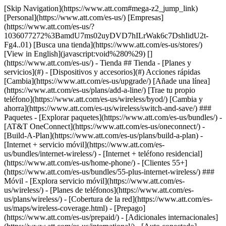
[Skip Navigation](https://www.att.com#mega-z2_jump_link) [Personal](https://www.att.com/es-us/) [Empresas](https://www.att.com/es-us/?1036077272%3BamdU7ms02uyDVD7hILrWak6c7DshIidU2t-Fg4..01) [Busca una tienda](https://www.att.com/es-us/stores/) [View in English](javascript:void%280%29) [](https://www.att.com/es-us/) - Tienda ## Tienda - [Planes y servicios](#) - [Dispositivos y accesorios](#) Acciones rápidas [Cambia](https://www.att.com/es-us/upgrade/) [Añade una línea](https://www.att.com/es-us/plans/add-a-line/) [Trae tu propio teléfono](https://www.att.com/es-us/wireless/byod/) [Cambia y ahorra](https://www.att.com/es-us/wireless/switch-and-save/) ### Paquetes - [Explorar paquetes](https://www.att.com/es-us/bundles/) - [AT&T OneConnect](https://www.att.com/es-us/oneconnect/) - [Build-A-Plan](https://www.att.com/es-us/plans/build-a-plan) - [Internet + servicio móvil](https://www.att.com/es-us/bundles/internet-wireless/) - [Internet + teléfono residencial](https://www.att.com/es-us/home-phone/) - [Clientes 55+](https://www.att.com/es-us/bundles/55-plus-internet-wireless/) ### Móvil - [Explora servicio móvil](https://www.att.com/es-us/wireless/) - [Planes de teléfonos](https://www.att.com/es-us/plans/wireless/) - [Cobertura de la red](https://www.att.com/es-us/maps/wireless-coverage.html) - [Prepago](https://www.att.com/es-us/prepaid/) - [Adicionales internacionales](https://www.att.com/es-us/international/) - [Auto conectado](https://www.att.com/es-us/plans/connected-car/) ### Internet residencial - [Explora internet residencial](https://www.att.com/es-us/internet/) - [Ve la disponibilidad](https://www.att.com/es-us/buy/internet/plans/) - [AT&T Fiber](https://www.att.com/es-us/internet/fiber/) - [AT&T Internet Air](https://www.att.com/es-us/internet/internet-air/) - [Teléfono residencial](https://www.att.com/es-us/home-phone/services/) [__Ahorra a lo grande en todo__ __regreso a clases__ \ Ver ofertas](https://www.att.com/es-us/deals/back-to-school/) Últimas novedades [Samsung Galaxy Z Fold8](https://www.att.com/es-us/buy/phones/samsung-galaxy-z-fold8.html) [iPhone 17 Pro](https://www.att.com/es-us/buy/phones/apple-iphone-17-pro.html) [AirPods Pro 3](https://www.att.com/es-us/buy/accessories/Headphones/apple-airpods-pro-3.html) [Google Pixel 10 Pro](https://www.att.com/es-us/buy/phones/google-pixel-10-pro.html) ### Dispositivos - [Teléfonos](https://www.att.com/es-us/buy/phones/) - [Teléfonos prepagados](https://www.att.com/es-us/buy/prepaid-phones/) - [Tablets](https://www.att.com/es-us/buy/tablets/) - [Relojes inteligentes](https://www.att.com/es-us/buy/wearables/) - [Usado certificado de AT&T](https://www.att.com/es-us/buy/phones/browse/att-certified-preowned) ### Accesorios - [Ver todos los accesorios](https://www.att.com/es-us/accessories/) - [Estuches](https://www.att.com/es-us/buy/accessories/browse/cases/) - [Cargadores](https://www.att.com/es-us/buy/accessories/browse/chargers/) - [Protector para pantalla](https://www.att.com/es-us/buy/accessories/browse/screen-protectors/) - [Audífonos](https://www.att.com/es-us/buy/accessories/browse/headphones/) ### Brands - [Apple](https://www.att.com/es-us/buy/phones/browse/apple/) - [Samsung](https://www.att.com/es-us/buy/phones/browse/samsung/) - [Motorola](https://www.att.com/es-us/buy/phones/browse/motorola/) - [Google](https://www.att.com/es-us/buy/phones/browse/google/) - [Meta](https://www.att.com/es-us/buy/accessories/browse/all/meta/) [__Obtén el nuevo Samsung Galaxy Z Fold8 por $0 con intercambio elegible__ \ Compra ahora](https://www.att.com/es-us/buy/phones/samsung-galaxy-z-fold8.html) - Ofertas ## Ofertas - [Nuevos y destacados](#) - [Descuentos para clientes](#) Destacados [Ve todas las ofertas](https://www.att.com/es-us/deals/) [Ofertas de servicio móvil](https://www.att.com/es-us/deals/cell-phone-deals/) [Ofertas de internet](https://www.att.com/es-us/deals/internet/) [Ofertas de intercambio](https://www.att.com/es-us/buy/phones/browse/tradeinoffer/) [Sin ofertas de intercambio](https://www.att.com/es-us/buy/phones/browse/nontradeinoffer/) ### Ofertas de tendencia - [Samsung Galaxy](https://www.att.com/es-us/buy/phones/browse/samsung_hasdeals_value_nontradeinoffer_tradeinoffer/) - [Apple iPhone](https://www.att.com/es-us/buy/phones/browse/apple_hasdeals_value_nontradeinoffer_tradeinoffer/) - [Menos de $50](https://www.att.com/es-us/buy/accessories/browse/all/price-range-25-50_price-range-5-25_5-and-under/) - [Ofertas de regreso a clases](https://www.att.com/es-us/deals/back-to-school/) ### Ofertas de dispositivos y accesorios - [Teléfonos](https://www.att.com/es-us/buy/phones/browse/hasdeals_value_nontradeinoffer_tradeinoffer/) - [Teléfonos prepagados](https://www.att.com/es-us/buy/prepaid-phones/browse/hasdeals/) - [Tablets](https://www.att.com/es-us/buy/tablets/browse/hasdeals_nontradeinoffer/) - [Relojes inteligentes](https://www.att.com/es-us/buy/wearables/browse/hasdeals_nontradeinoffer/) - [Ofertas de accesorios](https://www.att.com/es-us/buy/accessories/browse/all/deals/) ### Suscripciones - [AT&T OneConnect](https://www.att.com/es-us/oneconnect/) [__Cámbiate a AT&T y averigua cómo obtener hasta $800 por línea para terminar tu contrato__ \ Compra ahora](https://www.att.com/es-us/buy/phones/) ### Descuentos por ocupación - [Empleados de empresas](https://www.att.com/es-us/verification/signaturehub/#employment) - [Militares y veteranos](https://www.att.com/es-us/offers/discount-program/military-discount/) - [Maestros](https://www.att.com/es-us/offers/discount-program/teacher/) - [Enfermeros y médicos](https://www.att.com/es-us/verification/signaturehub/#medical) - [Personal de emergencias activo](https://www.att.com/es-us/firstnetandfamily/) ### Descuentos por afiliación - [Clientes 55+](https://www.att.com/es-us/verification/signaturehub/#age) - [Personal retirado del servicio de emergencia](https://www.att.com/es-us/offers/discount-program/retired-responders/) - [Trabajadores de sindicatos](https://www.att.com/es-us/offers/discount-program/union-discount/) - [Estudiantes](https://www.att.com/es-us/verification/signaturehub/#student) ### Ahorros para socios - [Descuento con tarjeta de crédito](https://www.att.com/es-us/?1036077272%3BamdU7ms02uyDVD7hIidU2t-FgOyvGkzT7uyJVm497PywgLdW2iYTVis9IZcUaO3.z1) - [Beneficios y más](https://andmorebenefits.att.com/root-discovery) [__Maestros: ahorra hasta $150 por línea y hasta un 20% en planes__ \ Obtén detalles](https://www.att.com/es-us/offers/discount-program/teacher/) - La diferencia de AT&T ## La diferencia de AT&T - [Nuestra ventaja competitiva](#) - [Nuestros patrocinios](#) ### ¿Por qué elegirnos? - [Garantía AT&T](https://www.att.com/es-us/why-att/guarantee/) - [Por qué AT&T](https://www.att.com/es-us/why-att/) - [AT&T vs. T-Mobile y Verizon](https://www.att.com/es-us/wireless/switch-and-save/#compare-us) - [AT&T Fiber vs. Spectrum y Xfinity](https://www.att.com/es-us/internet/fiber/#compare-us) - [Prueba AT&T gratis](https://www.att.com/es-us/wireless/free-trial/) - [Cambia y ahorra](https://www.att.com/es-us/wireless/switch-and-save/) ### Cobertura excepcional - [Mapa de cobertura 5G](https://www.att.com/es-us/maps/wireless-coverage.html) - [Mapa de cobertura de fibra óptica](https://www.att.com/es-us/internet/fiber/coverage-map/) [__La mejor garantía de Estados Unidos__ \ Obtén detalles](https://www.att.com/es-us/why-att/guarantee/) ### Deportes - [Fútbol](https://www.att.com/es-us/sponsorship/soccer) - [Baloncesto](https://www.att.com/es-us/sponsorship/basketball) - [Golf](https://www.att.com/es-us/sponsorship/golf) ### Música, artes y cultura - [Música](https://www.att.com/es-us/sponsorship/music) [__La mejor garantía de Estados Unidos__ \ Obtén detalles](https://www.att.com/es-us/why-att/guarantee/) - Ayuda ## Ayuda - [Factura y cuenta](#) - [Móvil](#) - [Internet](#) Acciones rápidas [Ve toda la ayuda](https://www.att.com/es-us/support/) [Ver mi cuenta](https://www.att.com/es-us/acctmgmt/overview) [Centro de pagos](https://www.att.com/es-us/acctmgmt/mypaymentcenter) [Centro de facturación](https://www.att.com/es-us/acctmgmt/billing/mybillingcenter) ### Factura y pagos - [Comprende tu factura](https://www.att.com/es-us/support/my-account/understand-your-bill/) - [Averigua por qué tu factura cambió](https://www.att.com/es-us/support/article/my-account/KM1051879/) - [Configura y administra AutoPay](https://www.att.com/es-us/acctmgmt/mypaymentcenter?intent=MANAGEAUTOPAY) - [Ve las cuotas de los dispositivos](https://www.att.com/es-us/acctmgmt/payment/installmentplandetails) - [Pagar sin iniciar sesión](https://www.att.com/es-us/acctmgmt/fastpmt/fastpay) ### Cuenta - [Cambiar o restablecer contraseña](https://www.att.com/es-us/support/article/my-account/KM1008941/) - [Añade o elimina cuentas](https://www.att.com/es-us/support/article/my-account/KM1008925/) - [Traslada el servicio de internet](https://www.att.com/es-us/help/moving/) - [Ve tus pedidos y reclamaciones](https://www.att.com/es-us/orders/history) - [Más ayuda con la cuenta](https://www.att.com/es-us/support/my-account/) [__La mejor garantía de Estados Unidos__ \ Obtén detalles](https://www.att.com/es-us/why-att/guarantee/) Acciones rápidas [Administrar mi servicio móvil](https://www.att.com/es-us/acctmgmt/mywireless) [Rastrear mi pedido](https://www.att.com/es-us/orders/history) [Añade AT&T International Day Pass](https://www.att.com/es-us/acctmgmt/signin?intent=DEEPLINK&soc=IRRLHDF&level=CAT&source=ILC242589969&wtExtndSource=Megamenu) ### Mi dispositivo - [Verificar mi us