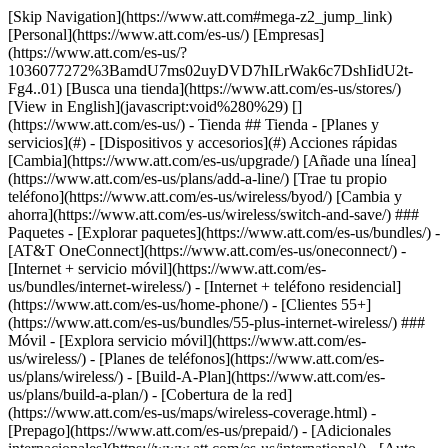
[Skip Navigation](https://www.att.com#mega-z2_jump_link) [Personal](https://www.att.com/es-us/) [Empresas](https://www.att.com/es-us/?1036077272%3BamdU7ms02uyDVD7hILrWak6c7DshIidU2t-Fg4..01) [Busca una tienda](https://www.att.com/es-us/stores/) [View in English](javascript:void%280%29) [](https://www.att.com/es-us/) - Tienda ## Tienda - [Planes y servicios](#) - [Dispositivos y accesorios](#) Acciones rápidas [Cambia](https://www.att.com/es-us/upgrade/) [Añade una línea](https://www.att.com/es-us/plans/add-a-line/) [Trae tu propio teléfono](https://www.att.com/es-us/wireless/byod/) [Cambia y ahorra](https://www.att.com/es-us/wireless/switch-and-save/) ### Paquetes - [Explorar paquetes](https://www.att.com/es-us/bundles/) - [AT&T OneConnect](https://www.att.com/es-us/oneconnect/) - [Internet + servicio móvil](https://www.att.com/es-us/bundles/internet-wireless/) - [Internet + teléfono residencial](https://www.att.com/es-us/home-phone/) - [Clientes 55+](https://www.att.com/es-us/bundles/55-plus-internet-wireless/) ### Móvil - [Explora servicio móvil](https://www.att.com/es-us/wireless/) - [Planes de teléfonos](https://www.att.com/es-us/plans/wireless/) - [Build-A-Plan](https://www.att.com/es-us/plans/build-a-plan/) - [Cobertura de la red](https://www.att.com/es-us/maps/wireless-coverage.html) - [Prepago](https://www.att.com/es-us/prepaid/) - [Adicionales internacionales](https://www.att.com/es-us/international/) - [Auto conectado](https://www.att.com/es-us/plans/connected-car/) ### Internet residencial - [Explora internet residencial](https://www.att.com/es-us/internet/) - [Ve la disponibilidad](https://www.att.com/es-us/buy/internet/plans/) - [AT&T Fiber](https://www.att.com/es-us/internet/fiber/) - [AT&T Internet Air](https://www.att.com/es-us/internet/internet-air/) - [Teléfono residencial](https://www.att.com/es-us/home-phone/services/) [__Ahorra a lo grande en todo__ __regreso a clases__ \ Ver ofertas](https://www.att.com/es-us/deals/back-to-school/) Últimas novedades [Samsung Galaxy Z Fold8](https://www.att.com/es-us/buy/phones/samsung-galaxy-z-fold8.html) [iPhone 17 Pro](https://www.att.com/es-us/buy/phones/apple-iphone-17-pro.html) [AirPods Pro 3](https://www.att.com/es-us/buy/accessories/Headphones/apple-airpods-pro-3.html) [Google Pixel 10 Pro](https://www.att.com/es-us/buy/phones/google-pixel-10-pro.html) ### Dispositivos - [Teléfonos](https://www.att.com/es-us/buy/phones/) - [Teléfonos prepagados](https://www.att.com/es-us/buy/prepaid-phones/) - [Tablets](https://www.att.com/es-us/buy/tablets/) - [Relojes inteligentes](https://www.att.com/es-us/buy/wearables/) - [Usado certificado de AT&T](https://www.att.com/es-us/buy/phones/browse/att-certified-preowned) ### Accesorios - [Ver todos los accesorios](https://www.att.com/es-us/accessories/) - [Estuches](https://www.att.com/es-us/buy/accessories/browse/cases/) - [Cargadores](https://www.att.com/es-us/buy/accessories/browse/chargers/) - [Protector para pantalla](https://www.att.com/es-us/buy/accessories/browse/screen-protectors/) - [Audífonos](https://www.att.com/es-us/buy/accessories/browse/headphones/) ### Brands - [Apple](https://www.att.com/es-us/buy/phones/browse/apple/) - [Samsung](https://www.att.com/es-us/buy/phones/browse/samsung/) - [Motorola](https://www.att.com/es-us/buy/phones/browse/motorola/) - [Google](https://www.att.com/es-us/buy/phones/browse/google/) - [Meta](https://www.att.com/es-us/buy/accessories/browse/all/meta/) [__Obtén el nuevo Samsung Galaxy Z Fold8 por $0 con intercambio elegible__ \ Compra ahora](https://www.att.com/es-us/buy/phones/samsung-galaxy-z-fold8.html) - Ofertas ## Ofertas - [Nuevos y destacados](#) - [Descuentos para clientes](#) Destacados [Ve todas las ofertas](https://www.att.com/es-us/deals/) [Ofertas de servicio móvil](https://www.att.com/es-us/deals/cell-phone-deals/) [Ofertas de internet](https://www.att.com/es-us/deals/internet/) [Ofertas de intercambio](https://www.att.com/es-us/buy/phones/browse/tradeinoffer/) [Sin ofertas de intercambio](https://www.att.com/es-us/buy/phones/browse/nontradeinoffer/) ### Ofertas de tendencia - [Samsung Galaxy](https://www.att.com/es-us/buy/phones/browse/samsung_hasdeals_value_nontradeinoffer_tradeinoffer/) - [Apple iPhone](https://www.att.com/es-us/buy/phones/browse/apple_hasdeals_value_nontradeinoffer_tradeinoffer/) - [Menos de $50](https://www.att.com/es-us/buy/accessories/browse/all/price-range-25-50_price-range-5-25_5-and-under/) - [Ofertas de regreso a clases](https://www.att.com/es-us/deals/back-to-school/) ### Ofertas de dispositivos y accesorios - [Teléfonos](https://www.att.com/es-us/buy/phones/browse/hasdeals_value_nontradeinoffer_tradeinoffer/) - [Teléfonos prepagados](https://www.att.com/es-us/buy/prepaid-phones/browse/hasdeals/) - [Tablets](https://www.att.com/es-us/buy/tablets/browse/hasdeals_nontradeinoffer/) - [Relojes inteligentes](https://www.att.com/es-us/buy/wearables/browse/hasdeals_nontradeinoffer/) - [Ofertas de accesorios](https://www.att.com/es-us/buy/accessories/browse/all/deals/) ### Suscripciones - [AT&T OneConnect](https://www.att.com/es-us/oneconnect/) [__Cámbiate a AT&T y averigua cómo obtener hasta $800 por línea para terminar tu contrato__ \ Compra ahora](https://www.att.com/es-us/buy/phones/) ### Descuentos por ocupación - [Empleados de empresas](https://www.att.com/es-us/verification/signaturehub/#employment) - [Militares y veteranos](https://www.att.com/es-us/offers/discount-program/military-discount/) - [Maestros](https://www.att.com/es-us/offers/discount-program/teacher/) - [Enfermeros y médicos](https://www.att.com/es-us/verification/signaturehub/#medical) - [Personal de emergencias activo](https://www.att.com/es-us/firstnetandfamily/) ### Descuentos por afiliación - [Clientes 55+](https://www.att.com/es-us/verification/signaturehub/#age) - [Personal retirado del servicio de emergencia](https://www.att.com/es-us/offers/discount-program/retired-responders/) - [Trabajadores de sindicatos](https://www.att.com/es-us/offers/discount-program/union-discount/) - [Estudiantes](https://www.att.com/es-us/verification/signaturehub/#student) ### Ahorros para socios - [Descuento con tarjeta de crédito](https://www.att.com/es-us/?1036077272%3BamdU7ms02uyDVD7hIidU2t-FgOyvGkzT7uyJVm497PywgLdW2iYTVis9IZcUaO3.z1) - [Beneficios y más](https://andmorebenefits.att.com/root-discovery) [__Maestros: ahorra hasta $150 por línea y hasta un 20% en planes__ \ Obtén detalles](https://www.att.com/es-us/offers/discount-program/teacher/) - La diferencia de AT&T ## La diferencia de AT&T - [Nuestra ventaja competitiva](#) - [Nuestros patrocinios](#) ### ¿Por qué elegirnos? - [Garantía AT&T](https://www.att.com/es-us/why-att/guarantee/) - [Por qué AT&T](https://www.att.com/es-us/why-att/) - [AT&T vs. T-Mobile y Verizon](https://www.att.com/es-us/wireless/switch-and-save/#compare-us) - [AT&T Fiber vs. Spectrum y Xfinity](https://www.att.com/es-us/internet/fiber/#compare-us) - [Prueba AT&T gratis](https://www.att.com/es-us/wireless/free-trial/) - [Cambia y ahorra](https://www.att.com/es-us/wireless/switch-and-save/) ### Cobertura excepcional - [Mapa de cobertura 5G](https://www.att.com/es-us/maps/wireless-coverage.html) - [Mapa de cobertura de fibra óptica](https://www.att.com/es-us/internet/fiber/coverage-map/) [__La mejor garantía de Estados Unidos__ \ Obtén detalles](https://www.att.com/es-us/why-att/guarantee/) ### Deportes - [Fútbol](https://www.att.com/es-us/sponsorship/soccer) - [Baloncesto](https://www.att.com/es-us/sponsorship/basketball) - [Golf](https://www.att.com/es-us/sponsorship/golf) ### Música, artes y cultura - [Música](https://www.att.com/es-us/sponsorship/music) [__La mejor garantía de Estados Unidos__ \ Obtén detalles](https://www.att.com/es-us/why-att/guarantee/) - Ayuda ## Ayuda - [Factura y cuenta](#) - [Móvil](#) - [Internet](#) Acciones rápidas [Ve toda la ayuda](https://www.att.com/es-us/support/) [Ver mi cuenta](https://www.att.com/es-us/acctmgmt/overview) [Centro de pagos](https://www.att.com/es-us/acctmgmt/mypaymentcenter) [Centro de facturación](https://www.att.com/es-us/acctmgmt/billing/mybillingcenter) ### Factura y pagos - [Comprende tu factura](https://www.att.com/es-us/support/my-account/understand-your-bill/) - [Averigua por qué tu factura cambió](https://www.att.com/es-us/support/article/my-account/KM1051879/) - [Configura y administra AutoPay](https://www.att.com/es-us/acctmgmt/mypaymentcenter?intent=MANAGEAUTOPAY) - [Ve las cuotas de los dispositivos](https://www.att.com/es-us/acctmgmt/payment/installmentplandetails) - [Pagar sin iniciar sesión](https://www.att.com/es-us/acctmgmt/fastpmt/fastpay) ### Cuenta - [Cambiar o restablecer contraseña](https://www.att.com/es-us/support/article/my-account/KM1008941/) - [Añade o elimina cuentas](https://www.att.com/es-us/support/article/my-account/KM1008925/) - [Traslada el servicio de internet](https://www.att.com/es-us/help/moving/) - [Ve tus pedidos y reclamaciones](https://www.att.com/es-us/orders/history) - [Más ayuda con la cuenta](https://www.att.com/es-us/support/my-account/) [__La mejor garantía de Estados Unidos__ \ Obtén detalles](https://www.att.com/es-us/why-att/guarantee/) Acciones rápidas [Administrar mi servicio móvil](https://www.att.com/es-us/acctmgmt/mywireless) [Rastrear mi pedido](https://www.att.com/es-us/orders/history) [Añade AT&T International Day Pass](https://www.att.com/es-us/acctmgmt/signin?intent=DEEPLINK&soc=IRRLHDF&level=CAT&source=ILC242589969&wtExtndSource=Megamenu) ### Mi dispositivo - [Verificar mi u