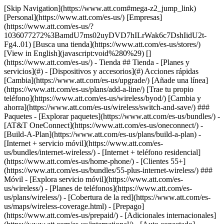
[Skip Navigation](https://www.att.com#mega-z2_jump_link) [Personal](https://www.att.com/es-us/) [Empresas](https://www.att.com/es-us/?1036077272%3BamdU7ms02uyDVD7hILrWak6c7DshIidU2t-Fg4..01) [Busca una tienda](https://www.att.com/es-us/stores/) [View in English](javascript:void%280%29) [](https://www.att.com/es-us/) - Tienda ## Tienda - [Planes y servicios](#) - [Dispositivos y accesorios](#) Acciones rápidas [Cambia](https://www.att.com/es-us/upgrade/) [Añade una línea](https://www.att.com/es-us/plans/add-a-line/) [Trae tu propio teléfono](https://www.att.com/es-us/wireless/byod/) [Cambia y ahorra](https://www.att.com/es-us/wireless/switch-and-save/) ### Paquetes - [Explorar paquetes](https://www.att.com/es-us/bundles/) - [AT&T OneConnect](https://www.att.com/es-us/oneconnect/) - [Build-A-Plan](https://www.att.com/es-us/plans/build-a-plan) - [Internet + servicio móvil](https://www.att.com/es-us/bundles/internet-wireless/) - [Internet + teléfono residencial](https://www.att.com/es-us/home-phone/) - [Clientes 55+](https://www.att.com/es-us/bundles/55-plus-internet-wireless/) ### Móvil - [Explora servicio móvil](https://www.att.com/es-us/wireless/) - [Planes de teléfonos](https://www.att.com/es-us/plans/wireless/) - [Cobertura de la red](https://www.att.com/es-us/maps/wireless-coverage.html) - [Prepago](https://www.att.com/es-us/prepaid/) - [Adicionales internacionales](https://www.att.com/es-us/international/) - [Auto conectado](https://www.att.com/es-us/plans/connected-car/) ### Internet residencial - [Explora internet residencial](https://www.att.com/es-us/internet/) - [Ve la disponibilidad](https://www.att.com/es-us/buy/internet/plans/) - [AT&T Fiber](https://www.att.com/es-us/internet/fiber/) - [AT&T Internet Air](https://www.att.com/es-us/internet/internet-air/) - [Teléfono residencial](https://www.att.com/es-us/home-phone/services/) [__Ahorra a lo grande en todo__ __regreso a clases__ \ Ver ofertas](https://www.att.com/es-us/deals/back-to-school/) Últimas novedades [Samsung Galaxy Z Fold8](https://www.att.com/es-us/buy/phones/samsung-galaxy-z-fold8.html) [iPhone 17 Pro](https://www.att.com/es-us/buy/phones/apple-iphone-17-pro.html) [AirPods Pro 3](https://www.att.com/es-us/buy/accessories/Headphones/apple-airpods-pro-3.html) [Google Pixel 10 Pro](https://www.att.com/es-us/buy/phones/google-pixel-10-pro.html) ### Dispositivos - [Teléfonos](https://www.att.com/es-us/buy/phones/) - [Teléfonos prepagados](https://www.att.com/es-us/buy/prepaid-phones/) - [Tablets](https://www.att.com/es-us/buy/tablets/) - [Relojes inteligentes](https://www.att.com/es-us/buy/wearables/) - [Usado certificado de AT&T](https://www.att.com/es-us/buy/phones/browse/att-certified-preowned) ### Accesorios - [Ver todos los accesorios](https://www.att.com/es-us/accessories/) - [Estuches](https://www.att.com/es-us/buy/accessories/browse/cases/) - [Cargadores](https://www.att.com/es-us/buy/accessories/browse/chargers/) - [Protector para pantalla](https://www.att.com/es-us/buy/accessories/browse/screen-protectors/) - [Audífonos](https://www.att.com/es-us/buy/accessories/browse/headphones/) ### Brands - [Apple](https://www.att.com/es-us/buy/phones/browse/apple/) - [Samsung](https://www.att.com/es-us/buy/phones/browse/samsung/) - [Motorola](https://www.att.com/es-us/buy/phones/browse/motorola/) - [Google](https://www.att.com/es-us/buy/phones/browse/google/) - [Meta](https://www.att.com/es-us/buy/accessories/browse/all/meta/) [__Obtén el nuevo Samsung Galaxy Z Fold8 por $0 con intercambio elegible__ \ Reserva](https://www.att.com/es-us/buy/phones/samsung-galaxy-z-fold8.html) - Ofertas ## Ofertas - [Nuevos y destacados](#) - [Descuentos para clientes](#) Destacados [Ve todas las ofertas](https://www.att.com/es-us/deals/) [Ofertas de servicio móvil](https://www.att.com/es-us/deals/cell-phone-deals/) [Ofertas de internet](https://www.att.com/es-us/deals/internet/) [Ofertas de intercambio](https://www.att.com/es-us/buy/phones/browse/tradeinoffer/) [Sin ofertas de intercambio](https://www.att.com/es-us/buy/phones/browse/nontradeinoffer/) ### Ofertas de tendencia - [Samsung Galaxy](https://www.att.com/es-us/buy/phones/browse/samsung_hasdeals_value_nontradeinoffer_tradeinoffer/) - [Apple iPhone](https://www.att.com/es-us/buy/phones/browse/apple_hasdeals_value_nontradeinoffer_tradeinoffer/) - [Menos de $50](https://www.att.com/es-us/buy/accessories/browse/all/price-range-25-50_price-range-5-25_5-and-under/) - [Ofertas de regreso a clases](https://www.att.com/es-us/deals/back-to-school/) ### Ofertas de dispositivos y accesorios - [Teléfonos](https://www.att.com/es-us/buy/phones/browse/hasdeals_value_nontradeinoffer_tradeinoffer/) - [Teléfonos prepagados](https://www.att.com/es-us/buy/prepaid-phones/browse/hasdeals/) - [Tablets](https://www.att.com/es-us/buy/tablets/browse/hasdeals_nontradeinoffer/) - [Relojes inteligentes](https://www.att.com/es-us/buy/wearables/browse/hasdeals_nontradeinoffer/) - [Ofertas de accesorios](https://www.att.com/es-us/buy/accessories/browse/all/deals/) ### Suscripciones - [AT&T OneConnect](https://www.att.com/es-us/oneconnect/) [__Cámbiate a AT&T y averigua cómo obtener hasta $800 por línea para terminar tu contrato__ \ Compra ahora](https://www.att.com/es-us/buy/phones/) ### Descuentos por ocupación - [Empleados de empresas](https://www.att.com/es-us/verification/signaturehub/#employment) - [Militares y veteranos](https://www.att.com/es-us/offers/discount-program/military-discount/) - [Maestros](https://www.att.com/es-us/offers/discount-program/teacher/) - [Enfermeros y médicos](https://www.att.com/es-us/verification/signaturehub/#medical) - [Personal de emergencias activo](https://www.att.com/es-us/firstnetandfamily/) ### Descuentos por afiliación - [Clientes 55+](https://www.att.com/es-us/verification/signaturehub/#age) - [Personal retirado del servicio de emergencia](https://www.att.com/es-us/offers/discount-program/retired-responders/) - [Trabajadores de sindicatos](https://www.att.com/es-us/offers/discount-program/union-discount/) - [Estudiantes](https://www.att.com/es-us/verification/signaturehub/#student) ### Ahorros para socios - [Descuento con tarjeta de crédito](https://www.att.com/es-us/?1036077272%3BamdU7ms02uyDVD7hIidU2t-FgOyvGkzT7uyJVm497PywgLdW2iYTVis9IZcUaO3.z1) - [Beneficios y más](https://andmorebenefits.att.com/root-discovery) [__Maestros: ahorra hasta $150 por línea y hasta un 20% en planes__ \ Obtén detalles](https://www.att.com/es-us/offers/discount-program/teacher/) - La diferencia de AT&T ## La diferencia de AT&T - [Nuestra ventaja competitiva](#) ### ¿Por qué elegirnos? - [Garantía AT&T](https://www.att.com/es-us/why-att/guarantee/) - [Por qué AT&T](https://www.att.com/es-us/why-att/) - [AT&T vs. T-Mobile y Verizon](https://www.att.com/es-us/wireless/switch-and-save/#compare-us) - [AT&T Fiber vs. Spectrum y Xfinity](https://www.att.com/es-us/internet/fiber/#compare-us) - [Prueba AT&T gratis](https://www.att.com/es-us/wireless/free-trial/) - [Cambia y ahorra](https://www.att.com/es-us/wireless/switch-and-save/) ### Cobertura excepcional - [Mapa de cobertura 5G](https://www.att.com/es-us/maps/wireless-coverage.html) - [Mapa de cobertura de fibra óptica](https://www.att.com/es-us/internet/fiber/coverage-map/) [__La mejor garantía de Estados Unidos__ \ Obtén detalles](https://www.att.com/es-us/why-att/guarantee/) - Ayuda ## Ayuda - [Factura y cuenta](#) - [Móvil](#) - [Internet](#) Acciones rápidas [Ve toda la ayuda](https://www.att.com/es-us/support/) [Ver mi cuenta](https://www.att.com/es-us/acctmgmt/overview) [Centro de pagos](https://www.att.com/es-us/acctmgmt/mypaymentcenter) [Centro de facturación](https://www.att.com/es-us/acctmgmt/billing/mybillingcenter) ### Factura y pagos - [Comprende tu factura](https://www.att.com/es-us/support/my-account/understand-your-bill/) - [Averigua por qué tu factura cambió](https://www.att.com/es-us/support/article/my-account/KM1051879/) - [Configura y administra AutoPay](https://www.att.com/es-us/acctmgmt/mypaymentcenter?intent=MANAGEAUTOPAY) - [Ve las cuotas de los dispositivos](https://www.att.com/es-us/acctmgmt/payment/installmentplandetails) - [Pagar sin iniciar sesión](https://www.att.com/es-us/acctmgmt/fastpmt/fastpay) ### Cuenta - [Cambiar o restablecer contraseña](https://www.att.com/es-us/support/article/my-account/KM1008941/) - [Añade o elimina cuentas](https://www.att.com/es-us/support/article/my-account/KM1008925/) - [Traslada el servicio de internet](https://www.att.com/es-us/help/moving/) - [Ve tus pedidos y reclamaciones](https://www.att.com/es-us/orders/history) - [Más ayuda con la cuenta](https://www.att.com/es-us/support/my-account/) [__La mejor garantía de Estados Unidos__ \ Obtén detalles](https://www.att.com/es-us/why-att/guarantee/) Acciones rápidas [Administrar mi servicio móvil](https://www.att.com/es-us/acctmgmt/mywireless) [Rastrear mi pedido](https://www.att.com/es-us/orders/history) [Añade AT&T International Day Pass](https://www.att.com/es-us/acctmgmt/signin?intent=DEEPLINK&soc=IRRLHDF&level=CAT&source=ILC242589969&wtExtndSource=Megamenu) ### Mi dispositivo - [Verificar mi uso](https://www.att.com/es-us/acctmgmt/usage/mysummary) - [Administra complementos](https://www.att.com/es-us/acctmgmt/wireless/manage-addon) - [Cambiar mi plan](https://www.att.com/es-us/acctmgmt/mywireless/manageplan/) - [Añade una línea](https://www.att.com/es-us/buy/postpaid/?wlsfi=AL) - [Consultar los requisitos de cambio](https://www.att.com/es-us/buy/postpaid/?wlsfi=up) - [Activa un dispositivo móvil](https://www.att.com/es-us/