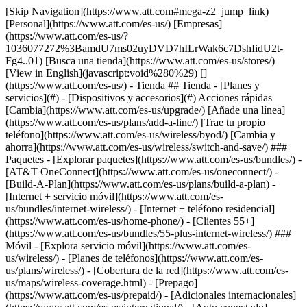
[Skip Navigation](https://www.att.com#mega-z2_jump_link) [Personal](https://www.att.com/es-us/) [Empresas](https://www.att.com/es-us/?1036077272%3BamdU7ms02uyDVD7hILrWak6c7DshIidU2t-Fg4..01) [Busca una tienda](https://www.att.com/es-us/stores/) [View in English](javascript:void%280%29) [](https://www.att.com/es-us/) - Tienda ## Tienda - [Planes y servicios](#) - [Dispositivos y accesorios](#) Acciones rápidas [Cambia](https://www.att.com/es-us/upgrade/) [Añade una línea](https://www.att.com/es-us/plans/add-a-line/) [Trae tu propio teléfono](https://www.att.com/es-us/wireless/byod/) [Cambia y ahorra](https://www.att.com/es-us/wireless/switch-and-save/) ### Paquetes - [Explorar paquetes](https://www.att.com/es-us/bundles/) - [AT&T OneConnect](https://www.att.com/es-us/oneconnect/) - [Build-A-Plan](https://www.att.com/es-us/plans/build-a-plan) - [Internet + servicio móvil](https://www.att.com/es-us/bundles/internet-wireless/) - [Internet + teléfono residencial](https://www.att.com/es-us/home-phone/) - [Clientes 55+](https://www.att.com/es-us/bundles/55-plus-internet-wireless/) ### Móvil - [Explora servicio móvil](https://www.att.com/es-us/wireless/) - [Planes de teléfonos](https://www.att.com/es-us/plans/wireless/) - [Cobertura de la red](https://www.att.com/es-us/maps/wireless-coverage.html) - [Prepago](https://www.att.com/es-us/prepaid/) - [Adicionales internacionales](https://www.att.com/es-us/international/) - [Auto conectado](https://www.att.com/es-us/plans/connected-car/) ### Internet residencial - [Explora internet residencial](https://www.att.com/es-us/internet/) - [Ve la disponibilidad](https://www.att.com/es-us/buy/internet/plans/) - [AT&T Fiber](https://www.att.com/es-us/internet/fiber/) - [AT&T Internet Air](https://www.att.com/es-us/internet/internet-air/) - [Teléfono residencial](https://www.att.com/es-us/home-phone/services/) [__Ahorra a lo grande en todo__ __regreso a clases__ \ Ver ofertas](https://www.att.com/es-us/deals/back-to-school/) Últimas novedades [Samsung Galaxy Z Fold8](https://www.att.com/es-us/buy/phones/samsung-galaxy-z-fold8.html) [iPhone 17 Pro](https://www.att.com/es-us/buy/phones/apple-iphone-17-pro.html) [AirPods Pro 3](https://www.att.com/es-us/buy/accessories/Headphones/apple-airpods-pro-3.html) [Google Pixel 10 Pro](https://www.att.com/es-us/buy/phones/google-pixel-10-pro.html) ### Dispositivos - [Teléfonos](https://www.att.com/es-us/buy/phones/) - [Teléfonos prepagados](https://www.att.com/es-us/buy/prepaid-phones/) - [Tablets](https://www.att.com/es-us/buy/tablets/) - [Relojes inteligentes](https://www.att.com/es-us/buy/wearables/) - [Usado certificado de AT&T](https://www.att.com/es-us/buy/phones/browse/att-certified-preowned) ### Accesorios - [Ver todos los accesorios](https://www.att.com/es-us/accessories/) - [Estuches](https://www.att.com/es-us/buy/accessories/browse/cases/) - [Cargadores](https://www.att.com/es-us/buy/accessories/browse/chargers/) - [Protector para pantalla](https://www.att.com/es-us/buy/accessories/browse/screen-protectors/) - [Audífonos](https://www.att.com/es-us/buy/accessories/browse/headphones/) ### Brands - [Apple](https://www.att.com/es-us/buy/phones/browse/apple/) - [Samsung](https://www.att.com/es-us/buy/phones/browse/samsung/) - [Motorola](https://www.att.com/es-us/buy/phones/browse/motorola/) - [Google](https://www.att.com/es-us/buy/phones/browse/google/) - [Meta](https://www.att.com/es-us/buy/accessories/browse/all/meta/) [__Obtén el nuevo Samsung Galaxy Z Fold8 por $0 con intercambio elegible__ \ Reserva](https://www.att.com/es-us/buy/phones/samsung-galaxy-z-fold8.html) - Ofertas ## Ofertas - [Nuevos y destacados](#) - [Descuentos para clientes](#) Destacados [Ve todas las ofertas](https://www.att.com/es-us/deals/) [Ofertas de servicio móvil](https://www.att.com/es-us/deals/cell-phone-deals/) [Ofertas de internet](https://www.att.com/es-us/deals/internet/) [Ofertas de intercambio](https://www.att.com/es-us/buy/phones/browse/tradeinoffer/) [Sin ofertas de intercambio](https://www.att.com/es-us/buy/phones/browse/nontradeinoffer/) ### Ofertas de tendencia - [Samsung Galaxy](https://www.att.com/es-us/buy/phones/browse/samsung_hasdeals_value_nontradeinoffer_tradeinoffer/) - [Apple iPhone](https://www.att.com/es-us/buy/phones/browse/apple_hasdeals_value_nontradeinoffer_tradeinoffer/) - [Menos de $50](https://www.att.com/es-us/buy/accessories/browse/all/price-range-25-50_price-range-5-25_5-and-under/) - [Ofertas de regreso a clases](https://www.att.com/es-us/deals/back-to-school/) ### Ofertas de dispositivos y accesorios - [Teléfonos](https://www.att.com/es-us/buy/phones/browse/hasdeals_value_nontradeinoffer_tradeinoffer/) - [Teléfonos prepagados](https://www.att.com/es-us/buy/prepaid-phones/browse/hasdeals/) - [Tablets](https://www.att.com/es-us/buy/tablets/browse/hasdeals_nontradeinoffer/) - [Relojes inteligentes](https://www.att.com/es-us/buy/wearables/browse/hasdeals_nontradeinoffer/) - [Ofertas de accesorios](https://www.att.com/es-us/buy/accessories/browse/all/deals/) ### Suscripciones - [AT&T OneConnect](https://www.att.com/es-us/oneconnect/) [__Cámbiate a AT&T y averigua cómo obtener hasta $800 por línea para terminar tu contrato__ \ Compra ahora](https://www.att.com/es-us/buy/phones/) ### Descuentos por ocupación - [Empleados de empresas](https://www.att.com/es-us/verification/signaturehub/#employment) - [Militares y veteranos](https://www.att.com/es-us/offers/discount-program/military-discount/) - [Maestros](https://www.att.com/es-us/offers/discount-program/teacher/) - [Enfermeros y médicos](https://www.att.com/es-us/verification/signaturehub/#medical) - [Personal de emergencias activo](https://www.att.com/es-us/firstnetandfamily/) ### Descuentos por afiliación - [Clientes 55+](https://www.att.com/es-us/verification/signaturehub/#age) - [Personal retirado del servicio de emergencia](https://www.att.com/es-us/offers/discount-program/retired-responders/) - [Trabajadores de sindicatos](https://www.att.com/es-us/offers/discount-program/union-discount/) - [Estudiantes](https://www.att.com/es-us/verification/signaturehub/#student) ### Ahorros para socios - [Descuento con tarjeta de crédito](https://www.att.com/es-us/?1036077272%3BamdU7ms02uyDVD7hIidU2t-FgOyvGkzT7uyJVm497PywgLdW2iYTVis9IZcUaO3.z1) - [Beneficios y más](https://andmorebenefits.att.com/root-discovery) [__Maestros: ahorra hasta $150 por línea y hasta un 20% en planes__ \ Obtén detalles](https://www.att.com/es-us/offers/discount-program/teacher/) - La diferencia de AT&T ## La diferencia de AT&T - [Nuestra ventaja competitiva](#) ### ¿Por qué elegirnos? - [Garantía AT&T](https://www.att.com/es-us/why-att/guarantee/) - [Por qué AT&T](https://www.att.com/es-us/why-att/) - [AT&T vs. T-Mobile y Verizon](https://www.att.com/es-us/wireless/switch-and-save/#compare-us) - [AT&T Fiber vs. Spectrum y Xfinity](https://www.att.com/es-us/internet/fiber/#compare-us) - [Prueba AT&T gratis](https://www.att.com/es-us/wireless/free-trial/) - [Cambia y ahorra](https://www.att.com/es-us/wireless/switch-and-save/) ### Cobertura excepcional - [Mapa de cobertura 5G](https://www.att.com/es-us/maps/wireless-coverage.html) - [Mapa de cobertura de fibra óptica](https://www.att.com/es-us/internet/fiber/coverage-map/) [__La mejor garantía de Estados Unidos__ \ Obtén detalles](https://www.att.com/es-us/why-att/guarantee/) - Ayuda ## Ayuda - [Factura y cuenta](#) - [Móvil](#) - [Internet](#) Acciones rápidas [Ve toda la ayuda](https://www.att.com/es-us/support/) [Ver mi cuenta](https://www.att.com/es-us/acctmgmt/overview) [Centro de pagos](https://www.att.com/es-us/acctmgmt/mypaymentcenter) [Centro de facturación](https://www.att.com/es-us/acctmgmt/billing/mybillingcenter) ### Factura y pagos - [Comprende tu factura](https://www.att.com/es-us/support/my-account/understand-your-bill/) - [Averigua por qué tu factura cambió](https://www.att.com/es-us/support/article/my-account/KM1051879/) - [Configura y administra AutoPay](https://www.att.com/es-us/acctmgmt/mypaymentcenter?intent=MANAGEAUTOPAY) - [Ve las cuotas de los dispositivos](https://www.att.com/es-us/acctmgmt/payment/installmentplandetails) - [Pagar sin iniciar sesión](https://www.att.com/es-us/acctmgmt/fastpmt/fastpay) ### Cuenta - [Cambiar o restablecer contraseña](https://www.att.com/es-us/support/article/my-account/KM1008941/) - [Añade o elimina cuentas](https://www.att.com/es-us/support/article/my-account/KM1008925/) - [Traslada el servicio de internet](https://www.att.com/es-us/help/moving/) - [Ve tus pedidos y reclamaciones](https://www.att.com/es-us/orders/history) - [Más ayuda con la cuenta](https://www.att.com/es-us/support/my-account/) [__La mejor garantía de Estados Unidos__ \ Obtén detalles](https://www.att.com/es-us/why-att/guarantee/) Acciones rápidas [Administrar mi servicio móvil](https://www.att.com/es-us/acctmgmt/mywireless) [Rastrear mi pedido](https://www.att.com/es-us/orders/history) [Añade AT&T International Day Pass](https://www.att.com/es-us/acctmgmt/signin?intent=DEEPLINK&soc=IRRLHDF&level=CAT&source=ILC242589969&wtExtndSource=Megamenu) ### Mi dispositivo - [Verificar mi uso](https://www.att.com/es-us/acctmgmt/usage/mysummary) - [Administra complementos](https://www.att.com/es-us/acctmgmt/wireless/manage-addon) - [Cambiar mi plan](https://www.att.com/es-us/acctmgmt/mywireless/manageplan/) - [Añade una línea](https://www.att.com/es-us/buy/postpaid/?wlsfi=AL) - [Consultar los requisitos de cambio](https://www.att.com/es-us/buy/postpaid/?wlsfi=up) - [Activa un dispositivo móvil](https://www.att.com/es-us/