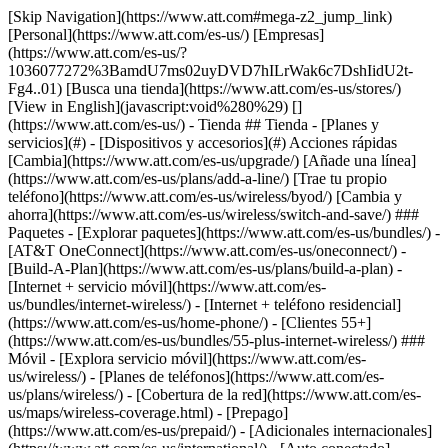
[Skip Navigation](https://www.att.com#mega-z2_jump_link) [Personal](https://www.att.com/es-us/) [Empresas](https://www.att.com/es-us/?1036077272%3BamdU7ms02uyDVD7hILrWak6c7DshIidU2t-Fg4..01) [Busca una tienda](https://www.att.com/es-us/stores/) [View in English](javascript:void%280%29) [](https://www.att.com/es-us/) - Tienda ## Tienda - [Planes y servicios](#) - [Dispositivos y accesorios](#) Acciones rápidas [Cambia](https://www.att.com/es-us/upgrade/) [Añade una línea](https://www.att.com/es-us/plans/add-a-line/) [Trae tu propio teléfono](https://www.att.com/es-us/wireless/byod/) [Cambia y ahorra](https://www.att.com/es-us/wireless/switch-and-save/) ### Paquetes - [Explorar paquetes](https://www.att.com/es-us/bundles/) - [AT&T OneConnect](https://www.att.com/es-us/oneconnect/) - [Build-A-Plan](https://www.att.com/es-us/plans/build-a-plan) - [Internet + servicio móvil](https://www.att.com/es-us/bundles/internet-wireless/) - [Internet + teléfono residencial](https://www.att.com/es-us/home-phone/) - [Clientes 55+](https://www.att.com/es-us/bundles/55-plus-internet-wireless/) ### Móvil - [Explora servicio móvil](https://www.att.com/es-us/wireless/) - [Planes de teléfonos](https://www.att.com/es-us/plans/wireless/) - [Cobertura de la red](https://www.att.com/es-us/maps/wireless-coverage.html) - [Prepago](https://www.att.com/es-us/prepaid/) - [Adicionales internacionales](https://www.att.com/es-us/international/) - [Auto conectado](https://www.att.com/es-us/plans/connected-car/) ### Internet residencial - [Explora internet residencial](https://www.att.com/es-us/internet/) - [Ve la disponibilidad](https://www.att.com/es-us/buy/internet/plans/) - [AT&T Fiber](https://www.att.com/es-us/internet/fiber/) - [AT&T Internet Air](https://www.att.com/es-us/internet/internet-air/) - [Teléfono residencial](https://www.att.com/es-us/home-phone/services/) [__Ahorra a lo grande en todo__ __regreso a clases__ \ Ver ofertas](https://www.att.com/es-us/deals/back-to-school/) Últimas novedades [Samsung Galaxy Z Fold8](https://www.att.com/es-us/buy/phones/samsung-galaxy-z-fold8.html) [iPhone 17 Pro](https://www.att.com/es-us/buy/phones/apple-iphone-17-pro.html) [AirPods Pro 3](https://www.att.com/es-us/buy/accessories/Headphones/apple-airpods-pro-3.html) [Google Pixel 10 Pro](https://www.att.com/es-us/buy/phones/google-pixel-10-pro.html) ### Dispositivos - [Teléfonos](https://www.att.com/es-us/buy/phones/) - [Teléfonos prepagados](https://www.att.com/es-us/buy/prepaid-phones/) - [Tablets](https://www.att.com/es-us/buy/tablets/) - [Relojes inteligentes](https://www.att.com/es-us/buy/wearables/) - [Usado certificado de AT&T](https://www.att.com/es-us/buy/phones/browse/att-certified-preowned) ### Accesorios - [Ver todos los accesorios](https://www.att.com/es-us/accessories/) - [Estuches](https://www.att.com/es-us/buy/accessories/browse/cases/) - [Cargadores](https://www.att.com/es-us/buy/accessories/browse/chargers/) - [Protector para pantalla](https://www.att.com/es-us/buy/accessories/browse/screen-protectors/) - [Audífonos](https://www.att.com/es-us/buy/accessories/browse/headphones/) ### Brands - [Apple](https://www.att.com/es-us/buy/phones/browse/apple/) - [Samsung](https://www.att.com/es-us/buy/phones/browse/samsung/) - [Motorola](https://www.att.com/es-us/buy/phones/browse/motorola/) - [Google](https://www.att.com/es-us/buy/phones/browse/google/) - [Meta](https://www.att.com/es-us/buy/accessories/browse/all/meta/) [__Obtén el nuevo Samsung Galaxy Z Fold8 por $0 con intercambio elegible__ \ Reserva](https://www.att.com/es-us/buy/phones/samsung-galaxy-z-fold8.html) - Ofertas ## Ofertas - [Nuevos y destacados](#) - [Descuentos para clientes](#) Destacados [Ve todas las ofertas](https://www.att.com/es-us/deals/) [Ofertas de servicio móvil](https://www.att.com/es-us/deals/cell-phone-deals/) [Ofertas de internet](https://www.att.com/es-us/deals/internet/) [Ofertas de intercambio](https://www.att.com/es-us/buy/phones/browse/tradeinoffer/) [Sin ofertas de intercambio](https://www.att.com/es-us/buy/phones/browse/nontradeinoffer/) ### Ofertas de tendencia - [Samsung Galaxy](https://www.att.com/es-us/buy/phones/browse/samsung_hasdeals_value_nontradeinoffer_tradeinoffer/) - [Apple iPhone](https://www.att.com/es-us/buy/phones/browse/apple_hasdeals_value_nontradeinoffer_tradeinoffer/) - [Menos de $50](https://www.att.com/es-us/buy/accessories/browse/all/price-range-25-50_price-range-5-25_5-and-under/) - [Ofertas de regreso a clases](https://www.att.com/es-us/deals/back-to-school/) ### Ofertas de dispositivos y accesorios - [Teléfonos](https://www.att.com/es-us/buy/phones/browse/hasdeals_value_nontradeinoffer_tradeinoffer/) - [Teléfonos prepagados](https://www.att.com/es-us/buy/prepaid-phones/browse/hasdeals/) - [Tablets](https://www.att.com/es-us/buy/tablets/browse/hasdeals_nontradeinoffer/) - [Relojes inteligentes](https://www.att.com/es-us/buy/wearables/browse/hasdeals_nontradeinoffer/) - [Ofertas de accesorios](https://www.att.com/es-us/buy/accessories/browse/all/deals/) ### Suscripciones - [AT&T OneConnect](https://www.att.com/es-us/oneconnect/) [__Cámbiate a AT&T y averigua cómo obtener hasta $800 por línea para terminar tu contrato__ \ Compra ahora](https://www.att.com/es-us/buy/phones/) ### Descuentos por ocupación - [Empleados de empresas](https://www.att.com/es-us/verification/signaturehub/#employment) - [Militares y veteranos](https://www.att.com/es-us/offers/discount-program/military-discount/) - [Maestros](https://www.att.com/es-us/offers/discount-program/teacher/) - [Enfermeros y médicos](https://www.att.com/es-us/verification/signaturehub/#medical) - [Personal de emergencias activo](https://www.att.com/es-us/firstnetandfamily/) ### Descuentos por afiliación - [Clientes 55+](https://www.att.com/es-us/verification/signaturehub/#age) - [Personal retirado del servicio de emergencia](https://www.att.com/es-us/offers/discount-program/retired-responders/) - [Trabajadores de sindicatos](https://www.att.com/es-us/offers/discount-program/union-discount/) - [Estudiantes](https://www.att.com/es-us/verification/signaturehub/#student) ### Ahorros para socios - [Descuento con tarjeta de crédito](https://www.att.com/es-us/?1036077272%3BamdU7ms02uyDVD7hIidU2t-FgOyvGkzT7uyJVm497PywgLdW2iYTVis9IZcUaO3.z1) - [Beneficios y más](https://andmorebenefits.att.com/root-discovery) [__Maestros: ahorra hasta $150 por línea y hasta un 20% en planes__ \ Obtén detalles](https://www.att.com/es-us/offers/discount-program/teacher/) - La diferencia de AT&T ## La diferencia de AT&T - [Nuestra ventaja competitiva](#) ### ¿Por qué elegirnos? - [Garantía AT&T](https://www.att.com/es-us/why-att/guarantee/) - [Por qué AT&T](https://www.att.com/es-us/why-att/) - [AT&T vs. T-Mobile y Verizon](https://www.att.com/es-us/wireless/switch-and-save/#compare-us) - [AT&T Fiber vs. Spectrum y Xfinity](https://www.att.com/es-us/internet/fiber/#compare-us) - [Prueba AT&T gratis](https://www.att.com/es-us/wireless/free-trial/) - [Cambia y ahorra](https://www.att.com/es-us/wireless/switch-and-save/) ### Cobertura excepcional - [Mapa de cobertura 5G](https://www.att.com/es-us/maps/wireless-coverage.html) - [Mapa de cobertura de fibra óptica](https://www.att.com/es-us/internet/fiber/coverage-map/) [__La mejor garantía de Estados Unidos__ \ Obtén detalles](https://www.att.com/es-us/why-att/guarantee/) - Ayuda ## Ayuda - [Factura y cuenta](#) - [Móvil](#) - [Internet](#) Acciones rápidas [Ve toda la ayuda](https://www.att.com/es-us/support/) [Ver mi cuenta](https://www.att.com/es-us/acctmgmt/overview) [Centro de pagos](https://www.att.com/es-us/acctmgmt/mypaymentcenter) [Centro de facturación](https://www.att.com/es-us/acctmgmt/billing/mybillingcenter) ### Factura y pagos - [Comprende tu factura](https://www.att.com/es-us/support/my-account/understand-your-bill/) - [Averigua por qué tu factura cambió](https://www.att.com/es-us/support/article/my-account/KM1051879/) - [Configura y administra AutoPay](https://www.att.com/es-us/acctmgmt/mypaymentcenter?intent=MANAGEAUTOPAY) - [Ve las cuotas de los dispositivos](https://www.att.com/es-us/acctmgmt/payment/installmentplandetails) - [Pagar sin iniciar sesión](https://www.att.com/es-us/acctmgmt/fastpmt/fastpay) ### Cuenta - [Cambiar o restablecer contraseña](https://www.att.com/es-us/support/article/my-account/KM1008941/) - [Añade o elimina cuentas](https://www.att.com/es-us/support/article/my-account/KM1008925/) - [Traslada el servicio de internet](https://www.att.com/es-us/help/moving/) - [Ve tus pedidos y reclamaciones](https://www.att.com/es-us/orders/history) - [Más ayuda con la cuenta](https://www.att.com/es-us/support/my-account/) [__La mejor garantía de Estados Unidos__ \ Obtén detalles](https://www.att.com/es-us/why-att/guarantee/) Acciones rápidas [Administrar mi servicio móvil](https://www.att.com/es-us/acctmgmt/mywireless) [Rastrear mi pedido](https://www.att.com/es-us/orders/history) [Añade AT&T International Day Pass](https://www.att.com/es-us/acctmgmt/signin?intent=DEEPLINK&soc=IRRLHDF&level=CAT&source=ILC242589969&wtExtndSource=Megamenu) ### Mi dispositivo - [Verificar mi uso](https://www.att.com/es-us/acctmgmt/usage/mysummary) - [Administra complementos](https://www.att.com/es-us/acctmgmt/wireless/manage-addon) - [Cambiar mi plan](https://www.att.com/es-us/acctmgmt/mywireless/manageplan/) - [Añade una línea](https://www.att.com/es-us/buy/postpaid/?wlsfi=AL) - [Consultar los requisitos de cambio](https://www.att.com/es-us/buy/postpaid/?wlsfi=up) - [Activa un dispositivo móvil](https://www.att.com/es-us/