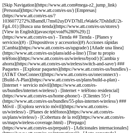
[Skip Navigation](https://www.att.com#mega-z2_jump_link) [Personal](https://www.att.com/es-us/) [Empresas](https://www.att.com/es-us/?1036077272%3BamdU7ms02uyDVD7hILrWak6c7DshIidU2t-Fg4..01) [Busca una tienda](https://www.att.com/es-us/stores/) [View in English](javascript:void%280%29) [](https://www.att.com/es-us/) - Tienda ## Tienda - [Planes y servicios](#) - [Dispositivos y accesorios](#) Acciones rápidas [Cambia](https://www.att.com/es-us/upgrade/) [Añade una línea](https://www.att.com/es-us/plans/add-a-line/) [Trae tu propio teléfono](https://www.att.com/es-us/wireless/byod/) [Cambia y ahorra](https://www.att.com/es-us/wireless/switch-and-save/) ### Paquetes - [Explorar paquetes](https://www.att.com/es-us/bundles/) - [AT&T OneConnect](https://www.att.com/es-us/oneconnect/) - [Build-A-Plan](https://www.att.com/es-us/plans/build-a-plan) - [Internet + servicio móvil](https://www.att.com/es-us/bundles/internet-wireless/) - [Internet + teléfono residencial](https://www.att.com/es-us/home-phone/) - [Clientes 55+](https://www.att.com/es-us/bundles/55-plus-internet-wireless/) ### Móvil - [Explora servicio móvil](https://www.att.com/es-us/wireless/) - [Planes de teléfonos](https://www.att.com/es-us/plans/wireless/) - [Cobertura de la red](https://www.att.com/es-us/maps/wireless-coverage.html) - [Prepago](https://www.att.com/es-us/prepaid/) - [Adicionales internacionales](https://www.att.com/es-us/international/) - [Auto conectado](https://www.att.com/es-us/plans/connected-car/) ### Internet residencial - [Explora internet residencial](https://www.att.com/es-us/internet/) - [Ve la disponibilidad](https://www.att.com/es-us/buy/internet/plans/) - [AT&T Fiber](https://www.att.com/es-us/internet/fiber/) - [AT&T Internet Air](https://www.att.com/es-us/internet/internet-air/) - [Teléfono residencial](https://www.att.com/es-us/home-phone/services/) [__Ahorra a lo grande en todo__ __regreso a clases__ \ Ver ofertas](https://www.att.com/es-us/deals/back-to-school/) Últimas novedades [Samsung Galaxy Z Fold8](https://www.att.com/es-us/buy/phones/samsung-galaxy-z-fold8.html) [iPhone 17 Pro](https://www.att.com/es-us/buy/phones/apple-iphone-17-pro.html) [AirPods Pro 3](https://www.att.com/es-us/buy/accessories/Headphones/apple-airpods-pro-3.html) [Google Pixel 10 Pro](https://www.att.com/es-us/buy/phones/google-pixel-10-pro.html) ### Dispositivos - [Teléfonos](https://www.att.com/es-us/buy/phones/) - [Teléfonos prepagados](https://www.att.com/es-us/buy/prepaid-phones/) - [Tablets](https://www.att.com/es-us/buy/tablets/) - [Relojes inteligentes](https://www.att.com/es-us/buy/wearables/) - [Usado certificado de AT&T](https://www.att.com/es-us/buy/phones/browse/att-certified-preowned) ### Accesorios - [Ver todos los accesorios](https://www.att.com/es-us/accessories/) - [Estuches](https://www.att.com/es-us/buy/accessories/browse/cases/) - [Cargadores](https://www.att.com/es-us/buy/accessories/browse/chargers/) - [Protector para pantalla](https://www.att.com/es-us/buy/accessories/browse/screen-protectors/) - [Audífonos](https://www.att.com/es-us/buy/accessories/browse/headphones/) ### Brands - [Apple](https://www.att.com/es-us/buy/phones/browse/apple/) - [Samsung](https://www.att.com/es-us/buy/phones/browse/samsung/) - [Motorola](https://www.att.com/es-us/buy/phones/browse/motorola/) - [Google](https://www.att.com/es-us/buy/phones/browse/google/) - [Meta](https://www.att.com/es-us/buy/accessories/browse/all/meta/) [__Obtén el nuevo Samsung Galaxy Z Fold8 por $0 con intercambio elegible__ \ Reserva](https://www.att.com/es-us/buy/phones/samsung-galaxy-z-fold8.html) - Ofertas ## Ofertas - [Nuevos y destacados](#) - [Descuentos para clientes](#) Destacados [Ve todas las ofertas](https://www.att.com/es-us/deals/) [Ofertas de servicio móvil](https://www.att.com/es-us/deals/cell-phone-deals/) [Ofertas de internet](https://www.att.com/es-us/deals/internet/) [Ofertas de intercambio](https://www.att.com/es-us/buy/phones/browse/tradeinoffer/) [Sin ofertas de intercambio](https://www.att.com/es-us/buy/phones/browse/nontradeinoffer/) ### Ofertas de tendencia - [Samsung Galaxy](https://www.att.com/es-us/buy/phones/browse/samsung_hasdeals_value_nontradeinoffer_tradeinoffer/) - [Apple iPhone](https://www.att.com/es-us/buy/phones/browse/apple_hasdeals_value_nontradeinoffer_tradeinoffer/) - [Menos de $50](https://www.att.com/es-us/buy/accessories/browse/all/price-range-25-50_price-range-5-25_5-and-under/) - [Ofertas de regreso a clases](https://www.att.com/es-us/deals/back-to-school/) ### Ofertas de dispositivos y accesorios - [Teléfonos](https://www.att.com/es-us/buy/phones/browse/hasdeals_value_nontradeinoffer_tradeinoffer/) - [Teléfonos prepagados](https://www.att.com/es-us/buy/prepaid-phones/browse/hasdeals/) - [Tablets](https://www.att.com/es-us/buy/tablets/browse/hasdeals_nontradeinoffer/) - [Relojes inteligentes](https://www.att.com/es-us/buy/wearables/browse/hasdeals_nontradeinoffer/) - [Ofertas de accesorios](https://www.att.com/es-us/buy/accessories/browse/all/deals/) ### Suscripciones - [AT&T OneConnect](https://www.att.com/es-us/oneconnect/) [__Cámbiate a AT&T y averigua cómo obtener hasta $800 por línea para terminar tu contrato__ \ Compra ahora](https://www.att.com/es-us/buy/phones/) ### Descuentos por ocupación - [Empleados de empresas](https://www.att.com/es-us/verification/signaturehub/#employment) - [Militares y veteranos](https://www.att.com/es-us/offers/discount-program/military-discount/) - [Maestros](https://www.att.com/es-us/offers/discount-program/teacher/) - [Enfermeros y médicos](https://www.att.com/es-us/verification/signaturehub/#medical) - [Personal de emergencias activo](https://www.att.com/es-us/firstnetandfamily/) ### Descuentos por afiliación - [Clientes 55+](https://www.att.com/es-us/verification/signaturehub/#age) - [Personal retirado del servicio de emergencia](https://www.att.com/es-us/offers/discount-program/retired-responders/) - [Trabajadores de sindicatos](https://www.att.com/es-us/offers/discount-program/union-discount/) - [Estudiantes](https://www.att.com/es-us/verification/signaturehub/#student) ### Ahorros para socios - [Descuento con tarjeta de crédito](https://www.att.com/es-us/?1036077272%3BamdU7ms02uyDVD7hIidU2t-FgOyvGkzT7uyJVm497PywgLdW2iYTVis9IZcUaO3.z1) - [Beneficios y más](https://andmorebenefits.att.com/root-discovery) [__Maestros: ahorra hasta $150 por línea y hasta un 20% en planes__ \ Obtén detalles](https://www.att.com/es-us/offers/discount-program/teacher/) - La diferencia de AT&T ## La diferencia de AT&T - [Nuestra ventaja competitiva](#) ### ¿Por qué elegirnos? - [Garantía AT&T](https://www.att.com/es-us/why-att/guarantee/) - [Por qué AT&T](https://www.att.com/es-us/why-att/) - [AT&T vs. T-Mobile y Verizon](https://www.att.com/es-us/wireless/switch-and-save/#compare-us) - [AT&T Fiber vs. Spectrum y Xfinity](https://www.att.com/es-us/internet/fiber/#compare-us) - [Prueba AT&T gratis](https://www.att.com/es-us/wireless/free-trial/) - [Cambia y ahorra](https://www.att.com/es-us/wireless/switch-and-save/) ### Cobertura excepcional - [Mapa de cobertura 5G](https://www.att.com/es-us/maps/wireless-coverage.html) - [Mapa de cobertura de fibra óptica](https://www.att.com/es-us/internet/fiber/coverage-map/) [__La mejor garantía de Estados Unidos__ \ Obtén detalles](https://www.att.com/es-us/why-att/guarantee/) - Ayuda ## Ayuda - [Factura y cuenta](#) - [Móvil](#) - [Internet](#) Acciones rápidas [Ve toda la ayuda](https://www.att.com/es-us/support/) [Ver mi cuenta](https://www.att.com/es-us/acctmgmt/overview) [Centro de pagos](https://www.att.com/es-us/acctmgmt/mypaymentcenter) [Centro de facturación](https://www.att.com/es-us/acctmgmt/billing/mybillingcenter) ### Factura y pagos - [Comprende tu factura](https://www.att.com/es-us/support/my-account/understand-your-bill/) - [Averigua por qué tu factura cambió](https://www.att.com/es-us/support/article/my-account/KM1051879/) - [Configura y administra AutoPay](https://www.att.com/es-us/acctmgmt/mypaymentcenter?intent=MANAGEAUTOPAY) - [Ve las cuotas de los dispositivos](https://www.att.com/es-us/acctmgmt/payment/installmentplandetails) - [Pagar sin iniciar sesión](https://www.att.com/es-us/acctmgmt/fastpmt/fastpay) ### Cuenta - [Cambiar o restablecer contraseña](https://www.att.com/es-us/support/article/my-account/KM1008941/) - [Añade o elimina cuentas](https://www.att.com/es-us/support/article/my-account/KM1008925/) - [Traslada el servicio de internet](https://www.att.com/es-us/help/moving/) - [Ve tus pedidos y reclamaciones](https://www.att.com/es-us/orders/history) - [Más ayuda con la cuenta](https://www.att.com/es-us/support/my-account/) [__La mejor garantía de Estados Unidos__ \ Obtén detalles](https://www.att.com/es-us/why-att/guarantee/) Acciones rápidas [Administrar mi servicio móvil](https://www.att.com/es-us/acctmgmt/mywireless) [Rastrear mi pedido](https://www.att.com/es-us/orders/history) [Añade AT&T International Day Pass](https://www.att.com/es-us/acctmgmt/signin?intent=DEEPLINK&soc=IRRLHDF&level=CAT&source=ILC242589969&wtExtndSource=Megamenu) ### Mi dispositivo - [Verificar mi uso](https://www.att.com/es-us/acctmgmt/usage/mysummary) - [Administra complementos](https://www.att.com/es-us/acctmgmt/wireless/manage-addon) - [Cambiar mi plan](https://www.att.com/es-us/acctmgmt/mywireless/manageplan/) - [Añade una línea](https://www.att.com/es-us/buy/postpaid/?wlsfi=AL) - [Consultar los requisitos de cambio](https://www.att.com/es-us/buy/postpaid/?wlsfi=up) - [Activa un dispositivo móvil](https://www.att.com/es-us/